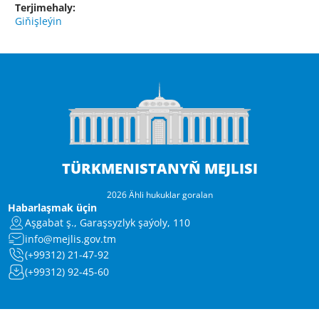
Terjimehaly:
Giňişleýin
TÜRKMENISTANYŇ MEJLISI
2026 Ähli hukuklar goralan
Habarlaşmak üçin
Aşgabat ş., Garaşsyzlyk şaýoly, 110
info@mejlis.gov.tm
(+99312) 21-47-92
(+99312) 92-45-60