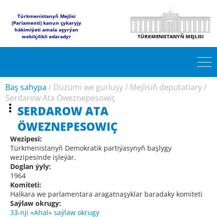
Türkmenistanyň Mejlisi
(Parlamenti) kanun çykaryjy
häkimiýeti amala aşyrýan
wekilçilikli edaradyr
TÜRKMENISTANYŇ MEJLISI
Baş sahypa
/
Düzümi we gurluşy
/
Mejlisiň deputatlary
/
Serdarow Ata Öweznepesowiç
SERDAROW ATA
ÖWEZNEPESOWIÇ
Wezipesi:
Türkmenistanyň Demokratik partiýasynyň başlygy
wezipesinde işleýär.
Doglan ýyly:
1964
Komiteti:
Halkara we parlamentara aragatnaşyklar baradaky komiteti
Saýlaw okrugy:
33-nji «Ahal» saýlaw okrugy