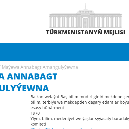
TÜRKMENISTANYŇ MEJLISI
/
Maýewa Annabagt Amangulyýewna
A ANNABAGT
ULYÝEWNA
Balkan welaýat Baş bilim müdirliginiň mekdebe çen
bilim, terbiýe we mekdepden daşary edaralar boý
esasy hünärmeni
1970
Ylym, bilim, medeniýet we ýaşlar syýasaty baradak
komiteti