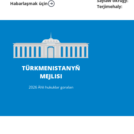
Saýlaw okrugy:
Habarlaşmak üçin
Terjimehaly:
TÜRKMENISTANYŇ
MEJLISI
2026 Ähli hukuklar goralan