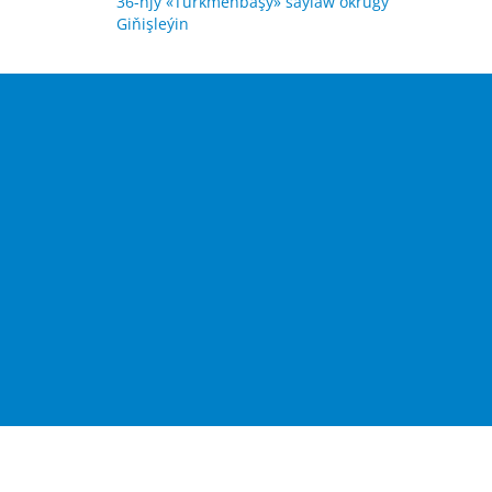
36-njy «Türkmenbaşy» saýlaw okrugy
Giňişleýin