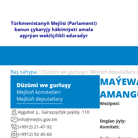
Türkmenistanyň Mejlisi (Parlamenti)
kanun çykaryjy häkimiýeti amala
aşyrýan wekilçilikli edaradyr
Baş sahypa
/
Düzümi we gurluşy
/
Mejlisiň deputatlary
MAÝEW
Düzümi we gurluşy
AMANG
Mejlisiň komitetleri
Mejlisiň deputatlary
Wezipesi:
Aşgabat ş., Garaşsyzlyk şaýoly, 110
info@mejlis.gov.tm
Doglan ýyly:
Komiteti:
(+9912) 21-47-92
(+9912) 92-45-60