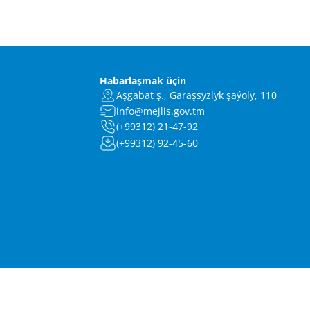
Habarlaşmak üçin
Aşgabat ş., Garaşsyzlyk şaýoly, 110
info@mejlis.gov.tm
(+99312) 21-47-92
(+99312) 92-45-60