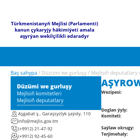
Türkmenistanyň Mejlisi (Parlamenti)
kanun çykaryjy häkimiýeti amala
aşyrýan wekilçilikli edaradyr
Baş sahypa
/
Düzümi we gurluşy
/
Mejlisiň deputatlary
AŞYROW
Düzümi we gurluşy
Wezipesi:
Mejlisiň komitetleri
Mejlisiň deputatlary
Doglan ýyly:
Aşgabat ş., Garaşsyzlyk şaýoly, 110
Komiteti:
info@mejlis.gov.tm
Saýlaw okrugy:
(+9912) 21-47-92
Terjimehaly:
(+9912) 92-45-60