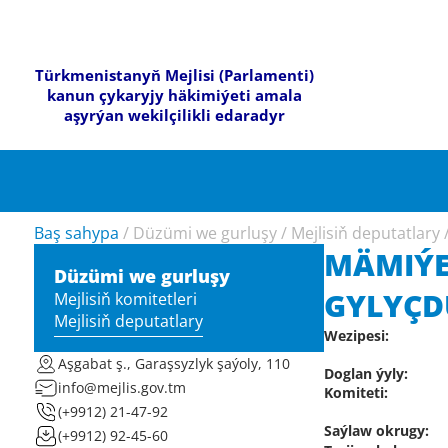
Türkmenistanyň Mejlisi (Parlamenti)
kanun çykaryjy häkimiýeti amala
aşyrýan wekilçilikli edaradyr
Baş sahypa
/
Düzümi we gurluşy
/
Mejlisiň deputatlary
MÄMIÝE
Düzümi we gurluşy
GYLYÇ
Mejlisiň komitetleri
Mejlisiň deputatlary
Wezipesi:
Aşgabat ş., Garaşsyzlyk şaýoly, 110
Doglan ýyly:
info@mejlis.gov.tm
Komiteti:
(+9912) 21-47-92
Saýlaw okrugy:
(+9912) 92-45-60