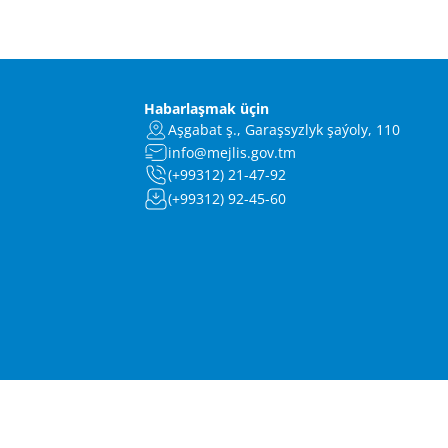
Habarlaşmak üçin
Aşgabat ş., Garaşsyzlyk şaýoly, 110
info@mejlis.gov.tm
(+99312) 21-47-92
(+99312) 92-45-60