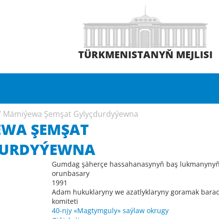
TÜRKMENISTANYŇ MEJLISI
/
Mämiýewa Şemşat Gylyçdurdyýewna
WA ŞEMŞAT
DURDYÝEWNA
Gumdag şäherçe hassahanasynyň baş lukmanyny
orunbasary
1991
Adam hukuklaryny we azatlyklaryny goramak bara
komiteti
40-njy «Magtymguly» saýlaw okrugy