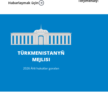
Terjimehaly:
Habarlaşmak üçin
TÜRKMENISTANYŇ
MEJLISI
2026 Ähli hukuklar goralan