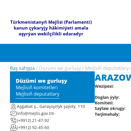
Türkmenistanyň Mejlisi (Parlamenti)
kanun çykaryjy häkimiýeti amala
aşyrýan wekilçilikli edaradyr
Baş sahypa
/
Düzümi we gurluşy
/
Mejlisiň deputatlary
ARAZOW
Düzümi we gurluşy
Wezipesi:
Mejlisiň komitetleri
Mejlisiň deputatlary
Doglan ýyly:
Komiteti:
Aşgabat ş., Garaşsyzlyk şaýoly, 110
Saýlaw okrugy:
info@mejlis.gov.tm
Terjimehaly:
(+9912) 21-47-92
(+9912) 92-45-60