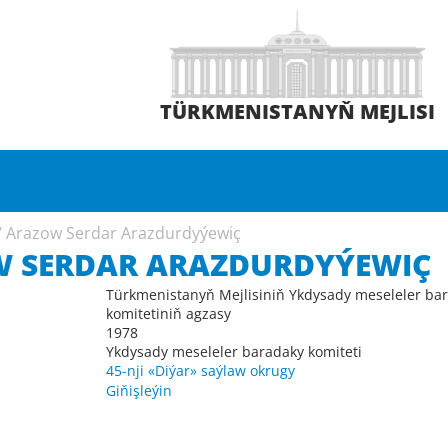
TÜRKMENISTANYŇ MEJLISI
/
Arazow Serdar Arazdurdyýewiç
 SERDAR ARAZDURDYÝEWIÇ
Türkmenistanyň Mejlisiniň Ykdysady meseleler ba
komitetiniň agzasy
1978
Ykdysady meseleler baradaky komiteti
45-nji «Diýar» saýlaw okrugy
Giňişleýin