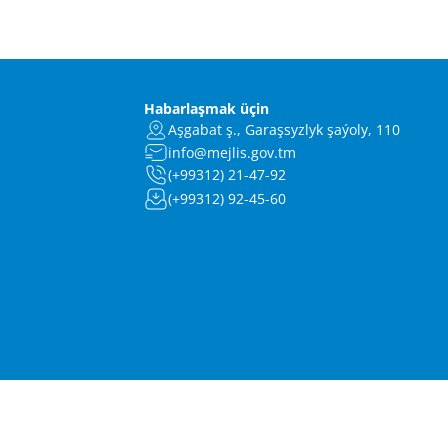
Habarlaşmak üçin
Aşgabat ş., Garaşsyzlyk şaýoly, 110
info@mejlis.gov.tm
(+99312) 21-47-92
(+99312) 92-45-60