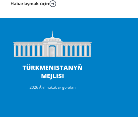
Habarlaşmak üçin
TÜRKMENISTANYŇ
MEJLISI
2026 Ähli hukuklar goralan