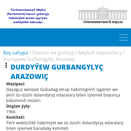
Türkmenistanyň Mejlisi
(Parlamenti) kanun çykaryjy
häkimiýeti amala aşyrýan
wekilçilikli edaradyr
TÜRKMENISTANYŇ MEJLISI
Baş sahypa
/
Düzümi we gurluşy
/
Mejlisiň deputatlary
/
Durdyýew Gurbangylyç Arazowiç
DURDYÝEW GURBANGYLYÇ
ARAZOWIÇ
Wezipesi:
Daşoguz welaýat Gubadag etrap häkimliginiň işgärler we
ýerli öz-özüňi dolandyryş edaralary bilen işlemek boýunça
bölüminiň müdiri
Doglan ýyly:
1966
Komiteti:
Ýerli wekilçilikli häkimiýet we öz-özüňi dolandyryş edaralary
bilen işlemek baradaky komiteti