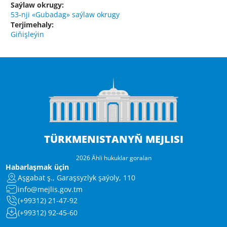
Saýlaw okrugy:
53-nji «Gubadag» saýlaw okrugy
Terjimehaly:
Giňişleýin
TÜRKMENISTANYŇ MEJLISI
2026 Ähli hukuklar goralan
Habarlaşmak üçin
Aşgabat ş., Garaşsyzlyk şaýoly, 110
info@mejlis.gov.tm
(+99312) 21-47-92
(+99312) 92-45-60