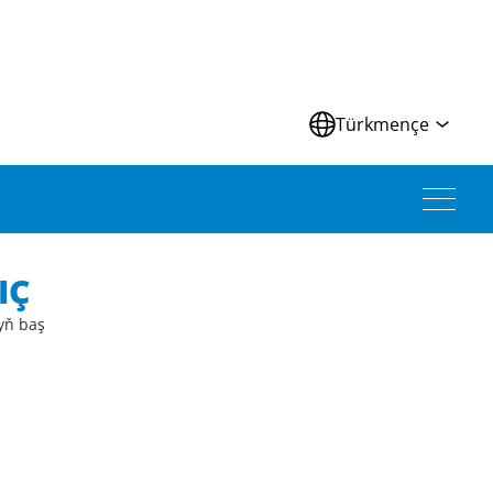
Türkmençe
IÇ
yň baş