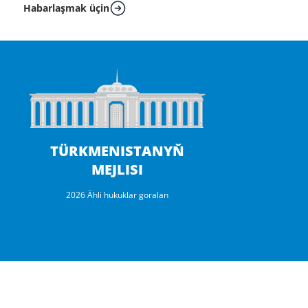
Habarlaşmak üçin
TÜRKMENISTANYŇ
MEJLISI
2026 Ähli hukuklar goralan