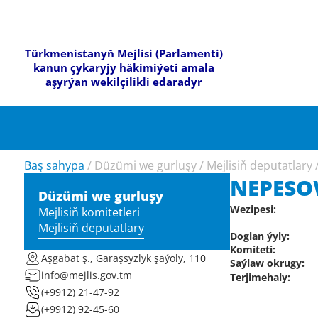
Türkmenistanyň Mejlisi (Parlamenti)
kanun çykaryjy häkimiýeti amala
aşyrýan wekilçilikli edaradyr
Baş sahypa
/
Düzümi we gurluşy
/
Mejlisiň deputatlary
NEPESO
Düzümi we gurluşy
Wezipesi:
Mejlisiň komitetleri
Mejlisiň deputatlary
Doglan ýyly:
Komiteti:
Aşgabat ş., Garaşsyzlyk şaýoly, 110
Saýlaw okrugy:
info@mejlis.gov.tm
Terjimehaly:
(+9912) 21-47-92
(+9912) 92-45-60