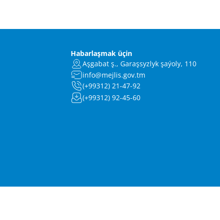
Habarlaşmak üçin
Aşgabat ş., Garaşsyzlyk şaýoly, 110
info@mejlis.gov.tm
(+99312) 21-47-92
(+99312) 92-45-60