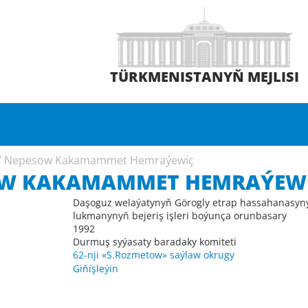
TÜRKMENISTANYŇ MEJLISI
/
Nepesow Kakamammet Hemraýewiç
W KAKAMAMMET HEMRAÝEW
Daşoguz welaýatynyň Görogly etrap hassahanasyn
lukmanynyň bejeriş işleri boýunça orunbasary
1992
Durmuş syýasaty baradaky komiteti
62-nji «S.Rozmetow» saýlaw okrugy
Giňişleýin