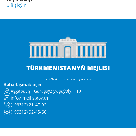
Giňişleýin
TÜRKMENISTANYŇ MEJLISI
2026 Ähli hukuklar goralan
Habarlaşmak üçin
Aşgabat ş., Garaşsyzlyk şaýoly, 110
info@mejlis.gov.tm
(+99312) 21-47-92
(+99312) 92-45-60