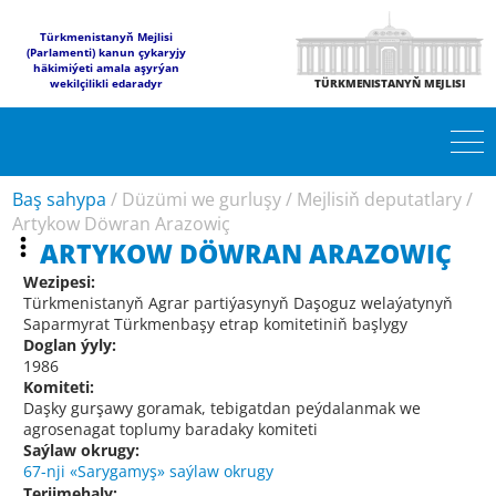
Türkmenistanyň Mejlisi
(Parlamenti) kanun çykaryjy
häkimiýeti amala aşyrýan
wekilçilikli edaradyr
TÜRKMENISTANYŇ MEJLISI
Baş sahypa
/
Düzümi we gurluşy
/
Mejlisiň deputatlary
/
Artykow Döwran Arazowiç
ARTYKOW DÖWRAN ARAZOWIÇ
Wezipesi:
Türkmenistanyň Agrar partiýasynyň Daşoguz welaýatynyň
Saparmyrat Türkmenbaşy etrap komitetiniň başlygy
Doglan ýyly:
1986
Komiteti:
Daşky gurşawy goramak, tebigatdan peýdalanmak we
agrosenagat toplumy baradaky komiteti
Saýlaw okrugy:
67-nji «Sarygamyş» saýlaw okrugy
Terjimehaly: