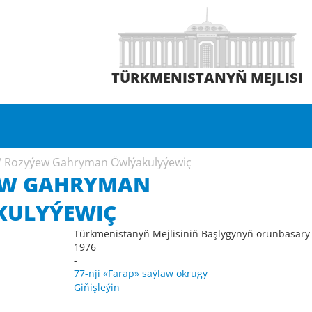
TÜRKMENISTANYŇ MEJLISI
/
Rozyýew Gahryman Öwlýakulyýewiç
EW GAHRYMAN
KULYÝEWIÇ
Türkmenistanyň Mejlisiniň Başlygynyň orunbasary
1976
-
77-nji «Farap» saýlaw okrugy
Giňişleýin