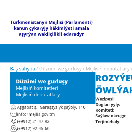
Türkmenistanyň Mejlisi (Parlamenti)
kanun çykaryjy häkimiýeti amala
aşyrýan wekilçilikli edaradyr
Baş sahypa
/
Düzümi we gurluşy
/
Mejlisiň deputatlary
ROZYÝ
Düzümi we gurluşy
ÖWLÝA
Mejlisiň komitetleri
Mejlisiň deputatlary
Wezipesi:
Doglan ýyly:
Aşgabat ş., Garaşsyzlyk şaýoly, 110
Komiteti:
info@mejlis.gov.tm
Saýlaw okrugy:
(+9912) 21-47-92
Terjimehaly:
(+9912) 92-45-60