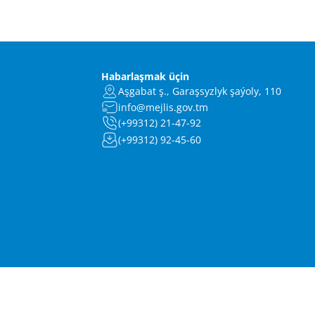
Habarlaşmak üçin
Aşgabat ş., Garaşsyzlyk şaýoly, 110
info@mejlis.gov.tm
(+99312) 21-47-92
(+99312) 92-45-60