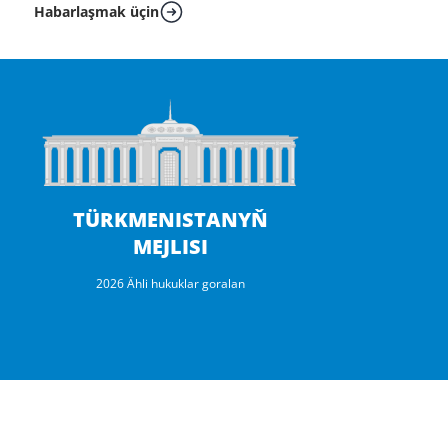
Habarlaşmak üçin
TÜRKMENISTANYŇ
MEJLISI
2026 Ähli hukuklar goralan