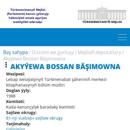
Türkmenistanyň Mejlisi
(Parlamenti) kanun çykaryjy
häkimiýeti amala aşyrýan
wekilçilikli edaradyr
TÜRKMENISTANYŇ MEJLISI
Baş sahypa
/
Düzümi we gurluşy
/
Mejlisiň deputatlary
/
Akyýewa Bossan Bäşimowna
AKYÝEWA BOSSAN BÄŞIMOWNA
Wezipesi:
Lebap welaýatynyň Türkmenabat şäheriniň merkezi
kitaphanasynyň bölüm müdiri
Doglan ýyly:
1988
Komiteti:
Kada-kanunçylyk baradaky komiteti
Saýlaw okrugy:
81-nji «Lebap» saýlaw okrugy
Terjimehaly:
Giňişleýin