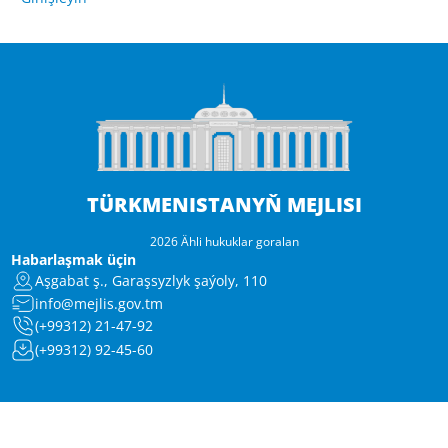
TÜRKMENISTANYŇ MEJLISI
2026 Ähli hukuklar goralan
Habarlaşmak üçin
Aşgabat ş., Garaşsyzlyk şaýoly, 110
info@mejlis.gov.tm
(+99312) 21-47-92
(+99312) 92-45-60