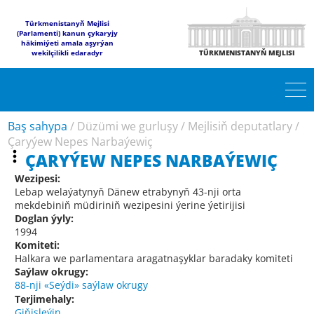
Türkmenistanyň Mejlisi
(Parlamenti) kanun çykaryjy
häkimiýeti amala aşyrýan
wekilçilikli edaradyr
TÜRKMENISTANYŇ MEJLISI
Baş sahypa
/
Düzümi we gurluşy
/
Mejlisiň deputatlary
/
Çaryýew Nepes Narbaýewiç
ÇARYÝEW NEPES NARBAÝEWIÇ
Wezipesi:
Lebap welaýatynyň Dänew etrabynyň 43-nji orta
mekdebiniň müdiriniň wezipesini ýerine ýetirijisi
Doglan ýyly:
1994
Komiteti:
Halkara we parlamentara aragatnaşyklar baradaky komiteti
Saýlaw okrugy:
88-nji «Seýdi» saýlaw okrugy
Terjimehaly:
Giňişleýin