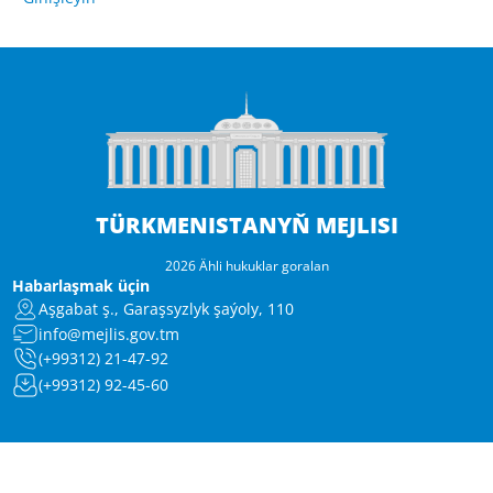
TÜRKMENISTANYŇ MEJLISI
2026 Ähli hukuklar goralan
Habarlaşmak üçin
Aşgabat ş., Garaşsyzlyk şaýoly, 110
info@mejlis.gov.tm
(+99312) 21-47-92
(+99312) 92-45-60