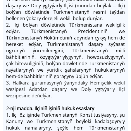
daşary we Doly ygtyýarly Ilçisi (mundan beýläk ‒ Ilçi)
bolýan döwletinde Türkmenistanyň resmi taýdan
bellenen ýokary derejeli wekili bolup durýar.
2
. Ilçi bolýan döwletinde Türkmenistana wekilçilik
edýär, Türkmenistanyň Prezidentiniň we
Türkmenistanyň Hökümetiniň adyndan çykyş hem-de
hereket edýär, Türkmenistanyň daşary syýasat
ugrunyň ýöredilmegini, Türkmenistanyň milli
bähbitleriniň, özygtyýarlylygynyň, howpsuzlygynyň,
çäk
bitewüliginiň,
bolýan döwletinde Türkmenistanyň
raýatlarynyň we
ýuridik
şahslarynyň hukuklarynyň
hem-de bähbitleriniň goragyny üpjün edýär.
3. Halkara guramasynyň ýanyndaky Hemişelik wekil
wezipesi Adatdan daşary we Doly ygtyýarly Ilçi
wezipesine deňelýär.
2
-nji madda. Ilçiniň işiniň hukuk esaslary
1
. Ilçi öz işinde Türkmenistanyň Konstitusiýasyny, şu
Kanuny we Türkmenistanyň beýleki kadalaşdyryjy
hukuk namalaryny, şeýle hem Türkmenistanyň