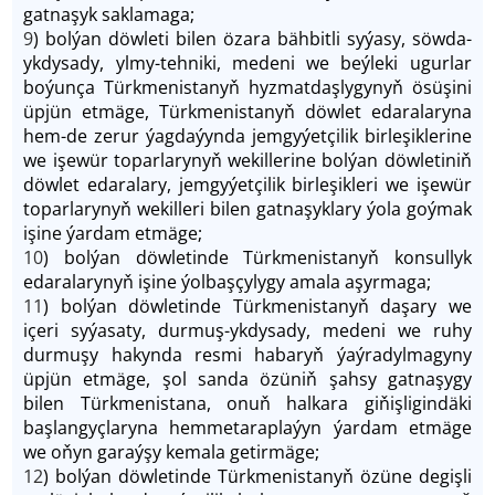
gatnaşyk saklamaga;
9
) bolýan döwleti bilen özara bähbitli syýasy, söwda-
ykdysady, ylmy-tehniki, medeni we beýleki ugurlar
boýunça Türkmenistanyň hyzmatdaşlygynyň ösüşini
üpjün etmäge, Türkmenistanyň döwlet edaralaryna
hem-de zerur ýagdaýynda jemgyýetçilik birleşiklerine
we işewür toparlarynyň wekillerine bolýan döwletiniň
döwlet edaralary, jemgyýetçilik birleşikleri we işewür
toparlarynyň wekilleri bilen gatnaşyklary ýola goýmak
işine ýardam etmäge;
10
) bolýan döwletinde Türkmenistanyň konsullyk
edaralarynyň işine ýolbaşçylygy amala aşyrmaga;
11
) bolýan döwletinde Türkmenistanyň daşary we
içeri syýasaty, durmuş-ykdysady, medeni we ruhy
durmuşy hakynda resmi habaryň ýaýradylmagyny
üpjün etmäge, şol sanda özüniň şahsy gatnaşygy
bilen Türkmenistana, onuň halkara giňişligindäki
başlangyçlaryna hemmetaraplaýyn ýardam etmäge
we oňyn garaýşy kemala getirmäge;
12
) bolýan döwletinde Türkmenistanyň özüne degişli