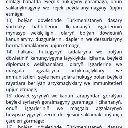
emlägi babatda eýeçilik hukugyny goramaga, onuň
saklanylmagyny we rejeli peýdalanylmagyny üpjün
etmäge;
13
) bolýan döwletinde Türkmenistanyň daşary
ýurtdaky bähbitlerine Ilçihananyň işgärleriniň
mynasyp wekilçiligini, olaryň bolýan döwletiniň
kanunlaryny, düzgünlerini, däplerini we dessurlaryny
hormatlamaklaryny üpjün etmäge;
14
) halkara hukugynyň kadalaryna we bolýan
döwletiniň kanunçylygyna laýyklykda Ilçihana, beýleki
diplomatik wekilhanalara, olaryň işgärlerine we
maşgala agzalaryna artykmaçlyklary we
immunitetleri, şeýle hem şolara hukugy bolan beýleki
raýatlara berilýän artykmaçlyklary we immunitetleri
üpjün etmäge;
15
) döwlet syrynyň we kanun tarapyndan goralýan
beýleki syrlaryň goralmagyny guramaga, Ilçihananyň,
onuň işgärleriniň we maşgala agzalarynyň
howpsuzlygynyň zerur derejesini saklamak boýunça
çäreleri görmäge;
16
) bolýan döwletinde Türkmenistanyň daşary