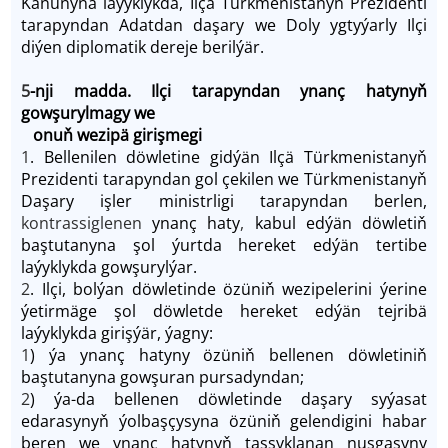
Kanunyna laýyklykda, Ilçä Türkmenistanyň Prezidenti
tarapyndan Adatdan daşary we Doly ygtyýarly Ilçi
diýen diplomatik dereje berilýär.
5
-nji madda. Ilçi tarapyndan ynanç hatynyň
gowşurylmagy we
onuň wezipä girişmegi
1
. Bellenilen döwletine gidýän Ilçä Türkmenistanyň
Prezidenti tarapyndan gol çekilen we Türkmenistanyň
Daşary işler ministrligi tarapyndan berlen,
kontrassiglenen
ynanç haty
,
kabul edýän döwletiň
baştutanyna şol ýurtda hereket edýän tertibe
laýyklykda gowşurylýar.
2
. Ilçi, bolýan döwletinde özüniň wezipelerini ýerine
ýetirmäge şol döwletde hereket edýän tejribä
laýyklykda girişýär, ýagny:
1
) ýa ynanç hatyny özüniň bellenen döwletiniň
baştutanyna gowşuran pursadyndan;
2
) ýa-da bellenen döwletinde daşary syýasat
edarasynyň ýolbaşçysyna özüniň gelendigini habar
beren we ynanç hatynyň tassyklanan nusgasyny