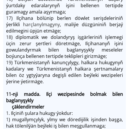
ýurtdaky edaralarynyň işini bellenen tertipde
guramagy amala aşyrmaga;
17
) Ilçihana bölünip berlen döwlet serişdeleriniň
ýerlikli
harçlanylmagyny
, maliýe düzgüniniň berjaý
edilmegini üpjün etmäge;
18
) diplomatik we dolandyryş işgärleriniň işlemegi
üçin zerur şertleri döretmäge, Ilçihananyň işini
gowulandyrmak bilen baglanyşykly meseleler
boýunça bellenen tertipde teklipleri girizmäge;
19
) Türkmenistanyň kanunçylygy, halkara hukugynyň
kadalary we Türkmenistanyň halkara şertnamalary
bilen öz ygtyýaryna degişli edilen beýleki wezipeleri
ýerine ýetirmäge.
11
-nji madda. Ilçi wezipesinde bolmak bilen
baglanyşykly
çäklendirmeler
1
. Ilçiniň şulara hukugy ýokdur:
1
) mugallymçylyk, ylmy we döredijilik işinden başga,
hak tölenilýän beýleki iş bilen meşgullanmaga;