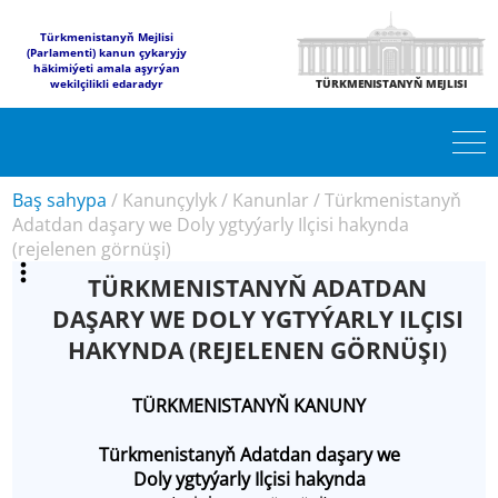
Türkmenistanyň Mejlisi
(Parlamenti) kanun çykaryjy
häkimiýeti amala aşyrýan
wekilçilikli edaradyr
TÜRKMENISTANYŇ MEJLISI
Baş sahypa
/
Kanunçylyk
/
Kanunlar
/
Türkmenistanyň
Adatdan daşary we Doly ygtyýarly Ilçisi hakynda
(rejelenen görnüşi)
TÜRKMENISTANYŇ ADATDAN
DAŞARY WE DOLY YGTYÝARLY ILÇISI
HAKYNDA (REJELENEN GÖRNÜŞI)
TÜRKMENISTANYŇ KANUNY
Türkmenistanyň Adatdan daşary we
Doly ygtyýarly Ilçisi hakynda