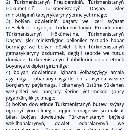
2
) Türkmenistanyň Prezidentiniň, Türkmenistanyň
Hökümetiniň, Türkmenistanyň Daşary işler
ministrliginiň tabşyryklaryny ýerine ýetirmäge;
3
) bolýan döwletiniň daşary we içeri syýasat
meseleleri boýunça Türkmenistanyň Prezidentine,
Türkmenistanyň Hökümetine, Türkmenistanyň
Daşary işler ministrligine bellenilen tertipde habar
bermäge we bolýan döwleti bilen Türkmenistanyň
gatnaşyklaryny ösdürmek, degişli sebitde we tutuş
dünýäde Türkmenistanyň bähbitlerini üpjün etmek
boýunça teklipleri girizmäge;
4
) bolýan döwletinde Ilçihana ýolbaşçylygy amala
aşyrmaga, Ilçihananyň işgärleriniň arasynda wezipe
borçlaryny paýlamaga, Ilçihananyň üstüne ýüklenen
wezipeleri we borçlary ýerine ýetirmekde şahsy
jogapkärçilik çekmäge;
5
) bolýan döwletinde Türkmenistanyň bütewi syýasy
ugrunyň ýöredilmegini üpjün etmäge we şu maksat
bilen bolýan döwletinde Türkmenistanyň beýleki
wekilhanalarynyň, döwlet edaralarynyň we
guramalarynyň, kärhanalaryň we gaýry edaralaryň,