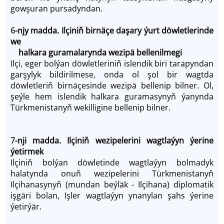
gowşuran pursadyndan.
6
-njy madda. Ilçiniň birnäçe daşary ýurt döwletlerinde
we
halkara guramalarynda wezipä bellenilmegi
Ilçi, eger bolýan döwletleriniň islendik biri tarapyndan
garşylyk bildirilmese, onda ol şol bir wagtda
döwletleriň birnäçesinde wezipä bellenip bilner. Ol,
şeýle hem islendik halkara guramasynyň ýanynda
Türkmenistanyň wekilligine bellenip bilner.
7
-nji madda. Ilçiniň wezipelerini wagtlaýyn ýerine
ýetirmek
Ilçiniň bolýan döwletinde wagtlaýyn bolmadyk
halatynda onuň wezipelerini Türkmenistanyň
Ilçihanasynyň (mundan beýläk - Ilçihana) diplomatik
işgäri bolan, Işler wagtlaýyn ynanylan şahs ýerine
ýetirýär.