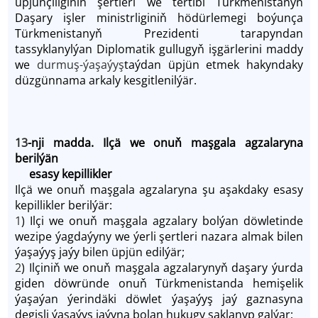
üpjünçiliginiň şertleri we tertibi Türkmenistanyň
Daşary işler ministrliginiň hödürlemegi boýunça
Türkmenistanyň Prezidenti tarapyndan
tassyklanylýan Diplomatik gullugyň işgärlerini maddy
we
durmuş-ýaşaýyş
taýdan üpjün etmek hakyndaky
düzgünnama arkaly kesgitlenilýär.
13
-nji madda. Ilçä we onuň maşgala agzalaryna
berilýän
esasy kepillikler
Ilçä we onuň maşgala agzalaryna şu aşakdaky esasy
kepillikler berilýär:
1
) Ilçi we onuň maşgala agzalary bolýan döwletinde
wezipe ýagdaýyny we ýerli şertleri nazara almak bilen
ýaşaýyş jaýy bilen üpjün edilýär;
2
) Ilçiniň we onuň maşgala agzalarynyň daşary ýurda
giden döwründe onuň Türkmenistanda hemişelik
ýaşaýan ýerindäki döwlet ýaşaýyş jaý gaznasyna
degişli ýaşaýyş jaýyna bolan hukugy saklanyp galýar;