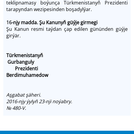
teklipnamasy boýunça Türkmenistanyň Prezidenti
tarapyndan wezipesinden boşadylýar.
16
-njy madda. Şu Kanunyň güýje girmegi
Şu Kanun resmi taýdan çap edilen gününden güýje
girýär.
Türkmenistanyň
Gurbanguly
Prezidenti
Berdimuhamedow
Aşgabat şäheri.
2016-njy ýylyň 23-nji noýabry.
№ 480-V.