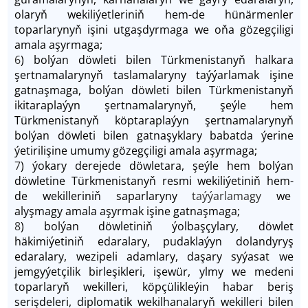
olaryň wekiliýetleriniň hem-de hünärmenler
toparlarynyň işini utgaşdyrmaga we oňa gözegçiligi
amala aşyrmaga;
6
) bolýan döwleti bilen Türkmenistanyň halkara
şertnamalarynyň taslamalaryny taýýarlamak işine
gatnaşmaga, bolýan döwleti bilen Türkmenistanyň
ikitaraplaýyn şertnamalarynyň, şeýle hem
Türkmenistanyň köptaraplaýyn şertnamalarynyň
bolýan döwleti bilen gatnaşyklary babatda ýerine
ýetirilişine umumy gözegçiligi amala aşyrmaga;
7
) ýokary derejede döwletara, şeýle hem bolýan
döwletine Türkmenistanyň resmi wekiliýetiniň hem-
de wekilleriniň saparlaryny
taýýarlamagy
we
alyşmagy amala aşyrmak işine gatnaşmaga;
8
) bolýan döwletiniň ýolbaşçylary, döwlet
häkimiýetiniň edaralary, pudaklaýyn dolandyryş
edaralary, wezipeli adamlary, daşary syýasat we
jemgyýetçilik birleşikleri, işewür, ylmy we medeni
toparlaryň wekilleri, köpçülikleýin habar beriş
serişdeleri, diplomatik wekilhanalaryň wekilleri bilen