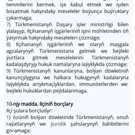
temmilerini bermek, işe kabul etmek we işden
boşatmak hakyndaky meseleler boýunça buýruklary
çykarmaga;
7
) Türkmenistanyň Daşary işler ministrligi bilen
ylalaşyp, Ilçihananyň işgärleriniň işini möhletinden öň
ýatyrmak hakyndaky meseleleri çözmäge;
8
) Ilçihananyň işgärleriniň we olaryň maşgala
agzalarynyň Türkmenistana gelmek we beýleki
ýurtlara gitmek meselelerini Türkmenistanyň
kadalaşdyryjy hukuk namalaryna laýyklykda çözmäge;
9
) Türkmenistanyň kanunlaryna, bolýan döwletiniň
kanunçylygyna we halkara hukugynyň kadalaryna
laýyklykda artykmaçlyklardan, immunitetlerden we
beýleki hukuklardan peýdalanmaga.
10
-njy madda. Ilçiniň borçlary
Ilçi şulara borçludyr:
1
) özüniň bolýan döwletinde Türkmenistanyň, onuň
raýatlarynyň we
ýuridik
şahslarynyň bähbitlerini
goramaga;