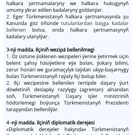
halkara şertnamalaryny we halkara hukugynyň
umumy ykrar edilen kadalaryny goldanýar.
2
. Eger Türkmenistanyň halkara şertnamasynda şu
Kanunda göz öňünde
tutulanlardan başga kadalar
bellenen
bolsa, onda halkara şertnamasynyň
kadalary ulanylýar.
3
-nji madda. Ilçiniň wezipä
bellenilmegi
1
. Öz üstüne ýüklenen wezipeleri ýerine ýetirmek üçin
belent şahsy häsiýetlere eýe bolan, ýokary bilimi,
zerur hünäri we guramaçylyk taýdan ukyp-başarnygy
bolan Türkmenistanyň raýaty Ilçi bolup biler.
2
. Ilçi wezipesine bellenilen tertipde daşary ýurt
döwletiniň deslapky razylygy (agreman) alnandan
soň, Türkmenistanyň
D
aşary işler
m
inistriniň
hödürlemegi boýunça Türkmenistanyň Prezidenti
tarapyndan bellenilýär.
4
-nji madda. Ilçiniň diplomatik derejesi
«Diplomatik derejeler hakynda» Türkmenistanyň