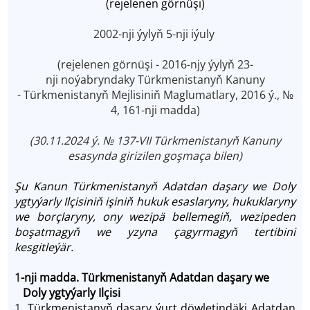
(rejelenen görnüşi)
2002-nji ýylyň 5-nji iýuly
(rejelenen görnüşi -
2016-njy ýylyň 23-
nji noýabryndaky Türkmenistanyň Kanuny
- Türkmenistanyň Mejlisiniň Maglumatlary, 2016 ý., №
4, 161-nji madda)
(30.11.2024 ý. № 137-VII Türkmenistanyň Kanuny
esasynda girizilen goşmaça bilen)
Şu Kanun Türkmenistanyň Adatdan daşary we Doly
ygtyýarly Ilçisiniň işiniň hukuk esaslaryny, hukuklaryny
we borçlaryny, ony wezipä bellemegiň, wezipeden
boşatmagyň we yzyna çagyrmagyň tertibini
kesgitleýär.
1
-nji madda. Türkmenistanyň Adatdan daşary we
Doly ygtyýarly Ilçisi
1
. Türkmenistanyň daşary ýurt döwletindäki Adatdan