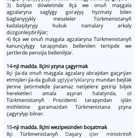
3
) bolýan döwletinde Ilçä we onuň maşgala
agzalaryna saglygy goraýyş hyzmaty bilen
baglanyşykly meseleler Türkmenistanyň
kadalaşdyryjy hukuk namalary arkaly
düzgünleşdirilýär;
4
) Ilçä we onuň maşgala agzalaryna Türkmenistanyň
kanunçylygy tarapyndan bellenilen tertipde we
şertlerde pensiýa bellenilýär.
14
-nji madda. Ilçini yzyna çagyrmak
Ilçi ýa-da onuň maşgala agzalary abraýdan gaçyrýan
etmişleri ýa-da gulluk
ygtyýarlyklaryny
mundan beýläk
ýerine ýetirmekde ýaramaz netijelere getirip biljek
hereketleri amala aşyran halatynda, ol
Türkmenistanyň Prezidenti tarapyndan işlän
möhletine garamazdan Türkmenistana yzyna
çagyrylyp bilner.
15
-nji madda. Ilçini wezipesinden boşatmak
Ilçi Türkmenistanyň
D
aşary
işler m
inistriniň