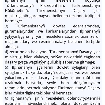
Ilçihananyň işiniň meseleleri boýunça
Türkmenistanyň Prezidentiniň, Türkmenistanyň
Hökümetiniň, Türkmenistanyň Daşary işler
ministrliginiň garamagyna bellenen tertipde teklipleri
bermäge;
3
) Türkmenistanyň döwlet edaralaryndan,
guramalaryndan we kärhanalaryndan Ilçihananyň
ygtyýarlygyna girýän meseleleri çözmek üçin zerur
maglumatlary we resminamalary bellenen tertipde
almaga;
4
) zerur bolan
halatynda
Türkmenistanyň Daşary işler
ministrligi bilen ylalaşyp, bolýan döwletiniň çäginden
daşary gysga wagtlaýyn gulluk iş saparyna gitmäge;
5
) Ilçihananyň işgärlerini döwlet sylaglary bilen
sylaglamak hakynda, olaryň derejesini we wezipesini
ýokarlandyrmak, daşary ýurtdaky işiniň möhletini
uzaltmak hakynda, şeýle hem düzgün-nyzam
temmilerini bermek hakynda Türkmenistanyň Daşary
işler ministrligine tekliplerini bermäge;
6
) Ilçihananyň işiniň
meseleleri, dolandyryş-tehniki
işgärlerini höweslendirmek, olara düzgün-nyzam