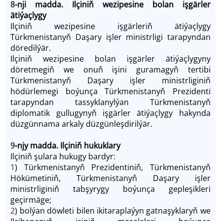
8
-nji madda. Ilçiniň wezipesine bolan işgärler
ätiýaçlygy
Ilçiniň wezipesine işgärleriň ätiýaçlygy
Türkmenistanyň Daşary işler ministrligi tarapyndan
döredilýär.
Ilçiniň wezipesine bolan işgärler ätiýaçlygyny
döretmegiň we onuň işini guramagyň tertibi
Türkmenistanyň Daşary işler ministrliginiň
hödürlemegi boýunça Türkmenistanyň Prezidenti
tarapyndan tassyklanylýan Türkmenistanyň
diplomatik gullugynyň işgärler ätiýaçlygy hakynda
düzgünnama arkaly düzgünleşdirilýär.
9
-njy madda. Ilçiniň hukuklary
Ilçiniň şulara hukugy bardyr:
1
) Türkmenistanyň Prezidentiniň, Türkmenistanyň
Hökümetiniň, Türkmenistanyň Daşary işler
ministrliginiň tabşyrygy boýunça gepleşikleri
geçirmäge;
2
) bolýan döwleti bilen ikitaraplaýyn gatnaşyklaryň we