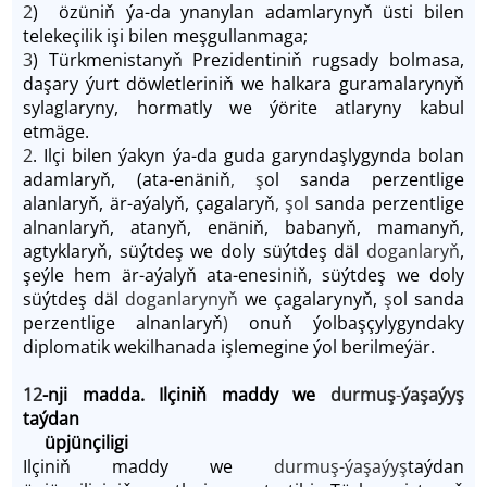
2
) özüniň ýa-da ynanylan adamlarynyň üsti bilen
telekeçilik işi bilen meşgullanmaga;
3
) Türkmenistanyň Prezidentiniň rugsady bolmasa,
daşary ýurt döwletleriniň we halkara guramalarynyň
sylaglaryny, hormatly we ýörite atlaryny kabul
etmäge.
2
. Ilçi bilen ýakyn ýa-da guda garyndaşlygynda bolan
adamlaryň, (ata-enäniň
, ş
ol sanda perzentlige
alanlaryň, är-aýalyň, çagalaryň
, şol
sanda perzentlige
alnanlaryň, atanyň, enäniň, babanyň, mamanyň,
agtyklaryň, süýtdeş we doly süýtdeş däl
doganlaryň
,
şeýle hem är-aýalyň ata-enesiniň, süýtdeş we doly
süýtdeş däl
doganlarynyň
we çagalarynyň,
ş
ol sanda
perzentlige alnanlaryň
)
onuň ýolbaşçylygyndaky
diplomatik wekilhanada işlemegine ýol berilmeýär.
12
-nji madda. Ilçiniň maddy we
durmuş
-
ýaşaýyş
taýdan
üpjünçiligi
Ilçiniň maddy we
durmuş-ýaşaýyş
taýdan