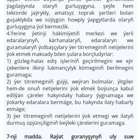
ýagdaýynda olaryň gurluşygyna, şeýle hem
tektoniki jaýrykly, amatsyz toprak şertleri bolan
guşaklykda we süýşgün howply ýapgytlarda olaryň
gurluşygyna ýol bermezlik.
4.Ýerine ýetiriji häkimiýetiň merkezi we ýerli
edaralarynyň, kärhanalaryň, edaralaryn we
guramalaryň ýolbaşçylary ýer titremeginiň netijelerini
ýok etmek maksady bilen şulara borçludyrlar:
1) gözleg-halas ediş işleriniň geçirilmegini we ejir
çekenlere ilkinji lukmançylyk kömeginiň berilmegini
guramaga;
2) ýer titremeginiň güýji, weýran bolmalar, ýitgiler
hem-de onuň netijelerini ýok elmek boýunça kabul
edilýän çäreler hakyndaky habary ýygnamaga we
ýokarky edaralara bermäge, bu hakynda ilaty habarly
etmäge;
3) ýer titremeginiň netijelerini ýok etmegi we ilatyň
durmuş üpjünçiliginiň beýleki çärelerini guramaga.
7-nji madda. Raýat goranyşynyň uly suw