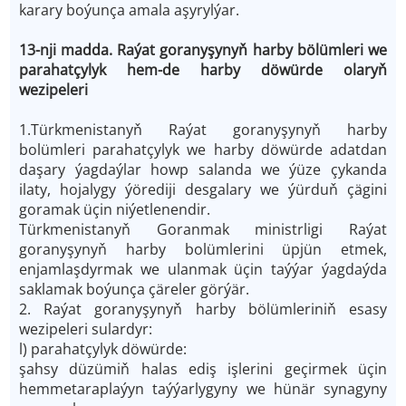
karary boýunça amala aşyrylýar.
13-nji madda. Raýat goranyşynyň harby bölümleri we
parahatçylyk hem-de harby döwürde olaryň
wezipeleri
1.Türkmenistanyň Raýat goranyşynyň harby
bolümleri parahatçylyk we harby döwürde adatdan
daşary ýagdaýlar howp salanda we ýüze çykanda
ilaty, hojalygy ýörediji desgalary we ýürduň çägini
goramak üçin niýetlenendir.
Türkmenistanyň Goranmak ministrligi Raýat
goranyşynyň harby bolümlerini üpjün etmek,
enjamlaşdyrmak we ulanmak üçin taýýar ýagdaýda
saklamak boýunça çäreler görýär.
2. Raýat goranyşynyň harby bölümleriniň esasy
wezipeleri sulardyr:
l) parahatçylyk döwürde:
şahsy düzümiň halas ediş işlerini geçirmek üçin
hemmetaraplaýyn taýýarlygyny we hünär synagyny