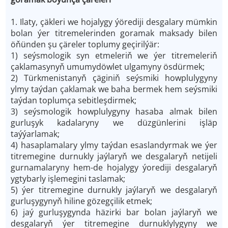
1. Ilaty, çäkleri we hojalygy ýörediji desgalary mümkin
bolan ýer titremelerinden goramak maksady bilen
öňünden şu çäreler toplumy geçirilýär:
1) seýsmologik syn etmeleriň we ýer titremeleriň
çaklamasynyň umumydöwlet ulgamyny ösdürmek;
2) Türkmenistanyň çäginiň seýsmiki howplulygyny
ylmy taýdan çaklamak we baha bermek hem seýsmiki
taýdan toplumça sebitleşdirmek;
3) seýsmologik howplulygyny hasaba almak bilen
gurluşyk kadalaryny we düzgünlerini işläp
taýýarlamak;
4) hasaplamalary ylmy taýdan esaslandyrmak we ýer
titremegine durnukly jaýlaryň we desgalaryň netijeli
gurnamalaryny hem-de hojalygy ýorediji desgalaryň
ygtybarly işlemegini taslamak;
5) ýer titremegine durnukly jaýlaryň we desgalaryň
gurluşygynyň hiline gözegçilik etmek;
6) jaý gurluşygynda häzirki bar bolan jaýlaryň we
desgalaryň ýer titremegine durnuklylygyny we