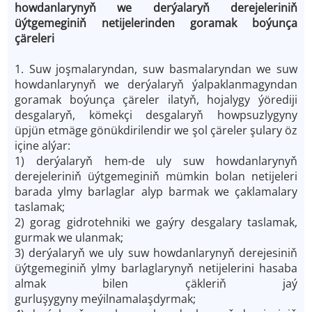
howdanlarynyň we derýalaryň derejeleriniň
üýtgemeginiň netijelerinden goramak boýunça
çäreleri
1. Suw joşmalaryndan, suw basmalaryndan we suw
howdanlarynyň we derýalaryň ýalpaklanmagyndan
goramak boýunça çäreler ilatyň, hojalygy ýörediji
desgalaryň, kömekçi desgalaryň howpsuzlygyny
üpjün etmäge gönükdirilendir we şol çäreler şulary öz
içine alýar:
1) derýalaryň hem-de uly suw howdanlarynyň
derejeleriniň üýtgemeginiň mümkin bolan netijeleri
barada ylmy barlaglar alyp barmak we çaklamalary
taslamak;
2) gorag gidrotehniki we gaýry desgalary taslamak,
gurmak we ulanmak;
3) derýalaryň we uly suw howdanlarynyň derejesiniň
üýtgemeginiň ylmy barlaglarynyň netijelerini hasaba
almak bilen çäkleriň jaý
gurluşygyny meýilnamalaşdyrmak;