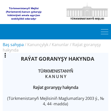
Türkmenistanyň Mejlisi
(Parlamenti) kanun çykaryjy
häkimiýeti amala aşyrýan
wekilçilikli edaradyr
TÜRKMENISTANYŇ MEJLISI
Baş sahypa
/
Kanunçylyk
/
Kanunlar
/
Raýat goranyşy
hakynda
RAÝAT GORANYŞY HAKYNDA
TÜRKMENISTANYŇ
K A N U N Y
Raýat goranyşy hakynda
(Türkmenistanyň Mejlisiniň Maglumatlary 2003 ý., №
4, 44 -madda)