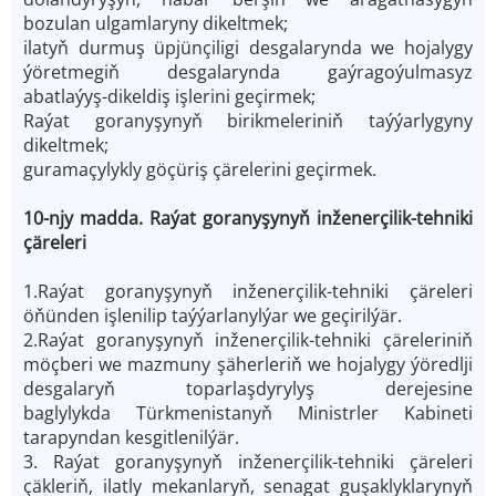
bozulan ulgamlaryny dikeltmek;
ilatyň durmuş üpjünçiligi desgalarynda we hojalygy
ýöretmegiň desgalarynda gaýragoýulmasyz
abatlaýyş-dikeldiş işlerini geçirmek;
Raýat goranyşynyň birikmeleriniň taýýarlygyny
dikeltmek;
guramaçylykly göçüriş çärelerini geçirmek.
10-njy madda. Raýat goranyşynyň inženerçilik-tehniki
çäreleri
1.Raýat goranyşynyň inženerçilik-tehniki çäreleri
öňünden işlenilip taýýarlanylýar we geçirilýär.
2.Raýat goranyşynyň inženerçilik-tehniki çäreleriniň
möçberi we mazmuny şäherleriň we hojalygy ýöredlji
desgalaryň toparlaşdyrylyş derejesine
baglylykda Türkmenistanyň Ministrler Kabineti
tarapyndan kesgitlenilýär.
3. Raýat goranyşynyň inženerçilik-tehniki çäreleri
çäkleriň, ilatly mekanlaryň, senagat guşaklyklarynyň