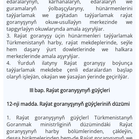
edaralarynyň, kärhanalaryň, edaralaryň we
guramalaryň ýolbaşçylaryny, hünärmenlerini
taýýarlamak we gaýtadan taýýarlamak raýat
goranyşynyň okuw-usullaýyn merkezinde we
tapgyrlaýyn okuwlarynda amala aşyrylýar.
3. Raýat goranyşy üçin hünärmenleri taýýarlamak
Türkmenistanyň harby, raýat mekdeplerinde, seýle
hem daşary ýurt dowletlerinde we halkara
merkezlerinde amala aşyrylýar.
4. Ýurduň ilatyny Raýat goranyşy boýunça
taýýarlamak mekdebe çenli edaralardan başlap
olaryň işleýän, okaýan we ýasaýan ýerinde geçirilýär.
III bap. Raýat goranyşynyň güýçleri
12-nji madda. Raýat goranyşynyň güýçleriniň düzümi
1. Raýat goranyşynyň güýçlerl Türkmenistanyň
Goranmak ministrliginiň düzümindäki Raýat
goranyşynyň harby bölümlerinden, çäkleýin,
desga birikmelerinden hem-de Raýat goranyşynyň we