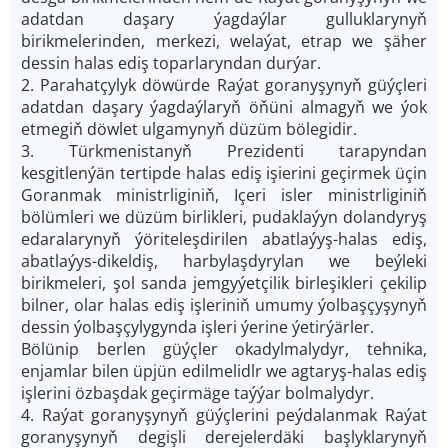
adatdan daşary ýagdaýlar gulluklarynyň
birikmelerinden, merkezi, welaýat, etrap we şäher
dessin halas ediş toparlaryndan durýar.
2. Parahatçylyk döwürde Raýat goranyşynyň güýçleri
adatdan daşary ýagdaýlaryň öňüni almagyň we ýok
etmegiň döwlet ulgamynyň düzüm bölegidir.
3. Türkmenistanyň Prezidenti tarapyndan
kesgitlenýän tertipde halas ediş işierini geçirmek üçin
Goranmak ministrliginiň, Içeri isler ministrliginiň
bölümleri we düzüm birlikleri, pudaklaýyn dolandyryş
edaralarynyň ýöriteleşdirilen abatlaýyş-halas ediş,
abatlaýys-dikeldiş, harbylaşdyrylan we beýleki
birikmeleri, şol sanda jemgyýetçilik birleşikleri çekilip
bilner, olar halas ediş işleriniň umumy ýolbaşçyşynyň
dessin ýolbaşçylygynda işleri ýerine ýetirýärler.
Bölünip berlen güýçler okadylmalydyr, tehnika,
enjamlar bilen üpjün edilmelidlr we agtaryş-halas ediş
işlerini özbaşdak geçirmäge taýýar bolmalydyr.
4. Raýat goranyşynyň güýçlerini peýdalanmak Raýat
goranyşynyň degişli derejelerdäki başlyklarynyň