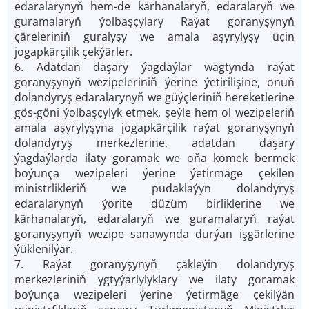
edaralarynyň hem-de kärhanalaryň, edaralaryň we
guramalaryň ýolbaşçylary Raýat goranyşynyň
çäreleriniň guralyşy we amala aşyrylyşy üçin
jogapkärçilik çekýärler.
6. Adatdan daşary ýagdaýlar wagtynda raýat
goranyşynyň wezipeleriniň ýerine ýetirilişine, onuň
dolandyryş edaralarynyň we güýçleriniň hereketlerine
gös-göni ýolbaşçylyk etmek, şeýle hem ol wezipeleriň
amala aşyrylyşyna jogapkärçilik raýat goranyşynyň
dolandyryş merkezlerine, adatdan daşary
ýagdaýlarda ilaty goramak we oňa kömek bermek
boýunça wezipeleri ýerine ýetirmäge çekilen
ministrlikleriň we pudaklaýyn dolandyryş
edaralarynyň ýörite düzüm birliklerine we
kärhanalaryň, edaralaryň we guramalaryň raýat
goranyşynyň wezipe sanawynda durýan işgärlerine
ýüklenilýär.
7. Raýat goranyşynyň çäkleýin dolandyryş
merkezleriniň ygtyýarlylyklary we ilaty goramak
boýunça wezipeleri ýerine ýetirmäge çekilýän