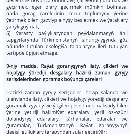
peseltmek boýunça öňüni alyş çärelerini guramak we
geçirmek, eger olary geçirmek mümkin bolmasa,
onda gorag çäreleriniň zerur toplumyny ýerine
ýetirmek bilen gazylyp alnyşy bes etmek we ýataklary
ýapyk goýmak;
6) ýerasty baýlyklaryndan peýdalanmagyň ähli
tapgyrlarynda Türkmenistanyň kanunçylygynda göz
öňünde tutulan ekologiýa talaplaryny ileri tutulýan
tertipde üpjün etmäge.
9-njy madda. Raýat goranyşynyň ilaty, çäkleri we
hojalygy ýörediji desgalary häzirki zaman gyryjy
serişdelerinden goramak boýunça çäreleri
Häzirki zaman gyryjy serişdeleri howp salanda we
ulanylanda ilaty, çäkieri we hojalygy ýörediji desgalary
goramak, zyýany we ýitgileri peseltmek maksady bilen
ýerine ýetiriji häkimiýet edaralary, ýerli öz-özüni
dolandyryş edaralary, kärhanalar, edaralar we
guramalar, Türkmenistanyň Raýat goranyşynyň
degişli gulluklary tarapyndan şular geçirilýär: