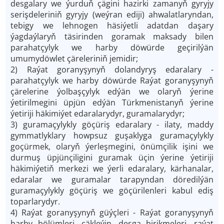
desgalary we ýurduň çägini hazirki zamanyň gyryjy
serişdeleriniň gyryjy (weýran ediji) ahwalatlaryndan,
tebigy we lehnogen häsiýetli adatdan daşary
ýagdaýlaryň täsirinden goramak maksady bilen
parahatçylyk we harby döwürde geçirilýän
umumydöwlet çäreleriniň jemidir;
2) Raýat goranyşynyň dolandyryş edaralary -
parahatçylyk we harby döwürde Raýat goranyşynyň
çärelerine ýolbaşçylyk edýän we olaryň ýerine
ýetirilmegini üpjün edýän Türkmenistanyň ýerine
ýetiriji häkimiýet edaralarydyr, guramalarydyr;
3) guramaçylykly göçüriş edaralary - ilaty, maddy
gymmatlyklary howpsuz guşaklyga guramaçylykly
goçürmek, olaryň ýerleşmegini, önümçilik işini we
durmuş üpjünçiligini guramak üçin ýerine ýetiriji
häkimiýetiň merkezi we ýerli edaralary, kärhanalar,
edaralar we guramalar tarapyndan döredilýän
guramaçylykly göçüriş we göçürilenleri kabul ediş
toparlarydyr.
4) Raýat goranyşynyň güýçleri - Raýat goranyşynyň
harby bölümleri, çäkleýin, desga birikmeleri, raýat