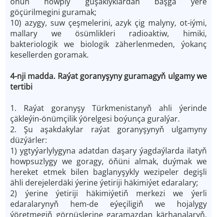
onuň howply guşaklyklardan başga ýere
göçürilmegini guramak;
10) azygy, suw çeşmelerini, azyk çig malyny, ot-iými,
mallary we ösümlikleri radioaktiw, himiki,
bakteriologik we biologik zäherlenmeden, ýokanç
kesellerden goramak.
4-nji madda. Raýat goranyşyny guramagyň ulgamy we
tertibi
1. Raýat goranyşy Türkmenistanyň ahli ýerinde
çäkleýin-önümçilik ýörelgesi boýunça guralýar.
2. Şu aşakdakylar raýat goranyşynyň ulgamyny
düzýärler:
1) ygtyýarlylygyna adatdan daşary ýagdaýlarda ilatyň
howpsuzlygy we goragy, öňüni almak, duýmak we
hereket etmek bilen baglanyşykly wezipeler degişli
ähli derejelerdäki ýerine ýetiriji häkimiýet edaralary;
2) ýerine ýetiriji häkimiýetiň merkezi we ýerli
edaralarynyň hem-de eýeçiligiň we hojalygy
ýöretmegiň görnüşlerine garamazdan kärhanalaryň,