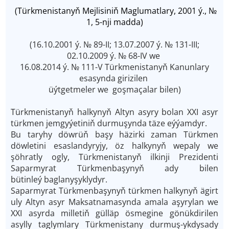
(Türkmenistanyň Mejlisiniň Maglumatlary, 2001 ý., №
1, 5-nji madda)
(16.10.2001 ý. № 89-II; 13.07.2007 ý. № 131-III;
02.10.2009 ý. № 68-IV we
16.08.2014 ý. № 111-V Türkmenistanyň Kanunlary
esasynda girizilen
üýtgetmeler we goşmaçalar bilen)
Türkmenistanyň halkynyň Altyn asyry bolan XXI asyr
türkmen jemgyýetiniň durmuşynda täze eýýamdyr.
Bu taryhy döwrüň başy häzirki zaman Türkmen
döwletini esaslandyryjy, öz halkynyň wepaly we
şöhratly ogly, Türkmenistanyň ilkinji Prezidenti
Saparmyrat Türkmenbaşynyň ady bilen
bütinleý baglanyşyklydyr.
Saparmyrat Türkmenbaşynyň türkmen halkynyň ägirt
uly Altyn asyr Maksatnamasynda amala aşyrylan we
XXI asyrda milletiň gülläp ösmegine gönükdirilen
asylly taglymlary Türkmenistany durmuş-ykdysady