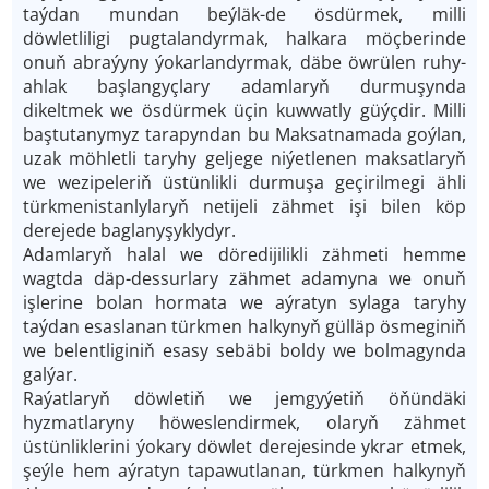
taýdan mundan beýläk-de ösdürmek, milli
döwletliligi pugtalandyrmak, halkara möçberinde
onuň abraýyny ýokarlandyrmak, däbe öwrülen ruhy-
ahlak başlangyçlary adamlaryň durmuşynda
dikeltmek we ösdürmek üçin kuwwatly güýçdir. Milli
baştutanymyz tarapyndan bu Maksatnamada goýlan,
uzak möhletli taryhy geljege niýetlenen maksatlaryň
we wezipeleriň üstünlikli durmuşa geçirilmegi ähli
türkmenistanlylaryň netijeli zähmet işi bilen köp
derejede baglanyşyklydyr.
Adamlaryň halal we döredijilikli zähmeti hemme
wagtda däp-dessurlary zähmet adamyna we onuň
işlerine bolan hormata we aýratyn sylaga taryhy
taýdan esaslanan türkmen halkynyň gülläp ösmeginiň
we belentliginiň esasy sebäbi boldy we bolmagynda
galýar.
Raýatlaryň döwletiň we jemgyýetiň öňündäki
hyzmatlaryny höweslendirmek, olaryň zähmet
üstünliklerini ýokary döwlet derejesinde ykrar etmek,
şeýle hem aýratyn tapawutlanan, türkmen halkynyň