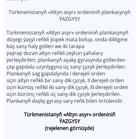
Türkmenistanyň «Altyn asyr» ordeniniň plankasynyň
ÝAZGYSY
Türkmenistanyň «Altyn asyr» ordeniniň plankasynyň
düşegi ýaşyl reňkli ýüpek mata bolup, onda dikligine
bäş sany haly gölleri we iki tarapa
ýaýrap duran altyn reňkli zeýtun şahalary
ýerleşdirilen, plankanyň aşaky gyrasynda göllerden
çep gapdala uzynlygyna üç sany çyzyk ýerleşdirilen.
Plankanyň sag gapdalynda I derejeli orden
üçin altyn reňkli bir sany dik çyzyk, II derejeli orden
üçin kümüş reňkli iki sany dik çyzyk, III derejeli orden
üçin bürünç reňkli üç sany dik çyzyk ýerleşdirilen.
Plankanyň daşky gyrasy sary reňk bilen örtülendir.
Türkmenistanyň «Altyn asyr» ordeniniň
ÝAZGYSY
(rejelenen görnüşde)