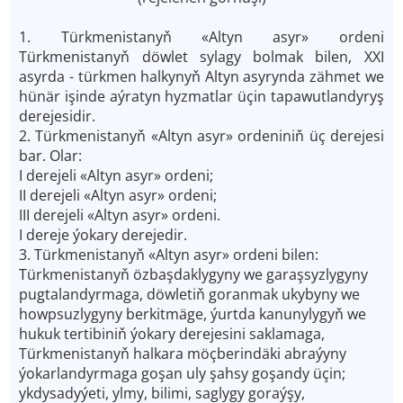
1. Türkmenistanyň «Altyn asyr» ordeni
Türkmenistanyň döwlet sylagy bolmak bilen, XXI
asyrda - türkmen halkynyň Altyn asyrynda zähmet we
hünär işinde aýratyn hyzmatlar üçin tapawutlandyryş
derejesidir.
2. Türkmenistanyň «Altyn asyr» ordeniniň üç derejesi
bar. Olar:
I derejeli «Altyn asyr» ordeni;
II derejeli «Altyn asyr» ordeni;
III derejeli «Altyn asyr» ordeni.
I dereje ýokary derejedir.
3. Türkmenistanyň «Altyn asyr» ordeni bilen:
Türkmenistanyň özbaşdaklygyny we garaşsyzlygyny
pugtalandyrmaga, döwletiň goranmak ukybyny we
howpsuzlygyny berkitmäge, ýurtda kanunylygyň we
hukuk tertibiniň ýokary derejesini saklamaga,
Türkmenistanyň halkara möçberindäki abraýyny
ýokarlandyrmaga goşan uly şahsy goşandy üçin;
ykdysadyýeti, ylmy, bilimi, saglygy goraýşy,