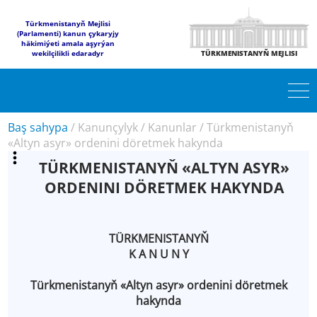
Türkmenistanyň Mejlisi
(Parlamenti) kanun çykaryjy
häkimiýeti amala aşyrýan
wekilçilikli edaradyr
TÜRKMENISTANYŇ MEJLISI
Baş sahypa
/
Kanunçylyk
/
Kanunlar
/
Türkmenistanyň
«Altyn asyr» ordenini döretmek hakynda
TÜRKMENISTANYŇ «ALTYN ASYR»
ORDENINI DÖRETMEK HAKYNDA
TÜRKMENISTANYŇ
K A N U N Y
Türkmenistanyň «Altyn asyr» ordenini döretmek
hakynda