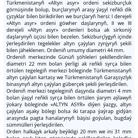
Türkmenistanyň «Altyn asyr» ordeni sekizburçluk
görnüşinde bolup, burçlarynyň arasy ýaşyl reňkli dik
çyzyklar bilen birikdirilen we burçlaryň hersi: I derejeli
«Altyn asyr» ordeni göwher daşlarynyň, II we III
derejeli «Altyn asyr» ordenleri bolsa ak sirkoniý
daşlarynyň üçüsi bilen bezelen. Sekizburçlygyň içinde
ýerleşdirilen tegelekler altyn çaýylan zynjyryň şekili
bilen jäheklenen. Ordeniň umumy diametri 44 mm.
Ordeniň merkezinde Günüň şöhleleri şekillendirilen
diametri 22 mm bolan ýerligi ak reňkli syrça bilen
örtülen tegelegiň merkezi böleginde Türkmenistanyň
altyn çaýylan kartasy we Türkmenistanyň Garaşsyzlyk
binasynyň altyn çaýylan güberçek şekili ýerleşdirilen.
Ordeniň merkezi tegeleginiň daşynda diametri 4 mm
bolan ýaşyl reňkli syrça bilen örtülen ýarym aýlawyň
ýokary böleginde «ALTYN ASYR» diýen ýazgy, altyn
çaýylan aşaky bölegi bolsa iki tarapa ýaýrap gidýän
arasynda pagta hanalarynyň bäşisi goýulan, bugdaý
sümmülleri ýerleşdirilen.
Orden halkajyk arkaly beýikligi 20 mm we ini 31 mm