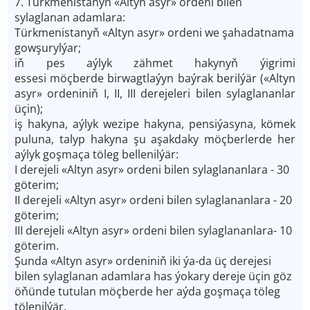
7. Türkmenistanyň «Altyn asyr» ordeni bilen
sylaglanan adamlara:
Türkmenistanyň «Altyn asyr» ordeni we şahadatnama
gowşurylýar;
iň pes aýlyk zähmet hakynyň ýigrimi
essesi möçberde birwagtlaýyn baýrak berilýär («Altyn
asyr» ordeniniň I, II, III derejeleri bilen sylaglananlar
üçin);
iş hakyna, aýlyk wezipe hakyna, pensiýasyna, kömek
puluna, talyp hakyna şu aşakdaky möçberlerde her
aýlyk goşmaça töleg bellenilýär:
I derejeli «Altyn asyr» ordeni bilen sylaglananlara - 30
göterim;
II derejeli «Altyn asyr» ordeni bilen sylaglananlara - 20
göterim;
III derejeli «Altyn asyr» ordeni bilen sylaglananlara- 10
göterim.
Şunda «Altyn asyr» ordeniniň iki ýa-da üç derejesi
bilen sylaglanan adamlara has ýokary dereje üçin göz
öňünde tutulan möçberde her aýda goşmaça töleg
tölenilýär.