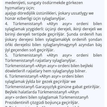
medeniýeti, sungaty ösdürmekde görkezen
hyzmatlary üçin;
ajaýyp döredijilik üstünlikleri, ýokary ussatlygy we
hünär ezberligi üçin sylaglanylýar.
4. Türkmenistanyň «Altyn asyr» ordeni bilen
sylaglamak yzygiderli: üçünji derejeli, ikinji derejeli we
birinji derejeli tertipde geçirilýär. Şunda ordeniň has
ýokary derejesi bilen sylaglamaklyk ordeniň şondan
öňki derejelisi bilen sylaglanylmagynyň azyndan bäş
ýyl geçenden soň geçirilýär.
5. Türkmenistanyň «Altyn asyr» ordeni bilen
Türkmenistanyň raýatlary sylaglanylýar.
Türkmenistanyň «Altyn asyr» ordeni bilen beýleki
döwletleriň raýatlary hem sylaglanylyp bilner.
6. Türkmenistanyň «Altyn asyr» ordeni bilen
sylaglamak ýylda bir gezek geçirilýär we
Türkmenistanyň Garaşsyzlyk gününe gabat getirilýär.
Beýleki halatlarda Türkmenistanyň «Altyn
asyr» ordeni bilen sylaglamak Türkmenistanyň
Prezidentiniň çözgüdi boýunça geçirilýär.