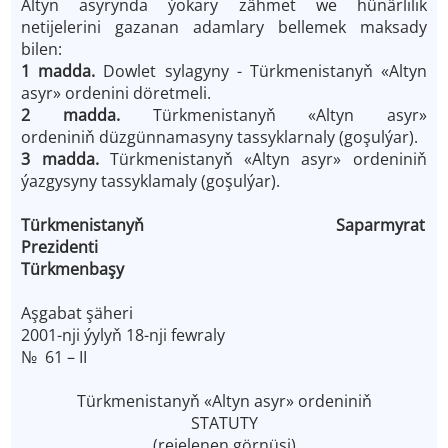
Altyn asyrynda ýokary zähmet we hünärlilik
netijelerini gazanan adamlary bellemek maksady
bilen:
1 madda.
Dowlet sylagyny - Türkmenistanyň «Altyn
asyr» ordenini döretmeli.
2 madda.
Türkmenistanyň «Altyn asyr»
ordeniniň düzgünnamasyny tassyklarnaly (goşulýar).
3 madda.
Türkmenistanyň «Altyn asyr» ordeniniň
ýazgysyny tassyklamaly (goşulýar).
Türkmenistanyň Saparmyrat
Prezidenti
Türkmenbaşy
Aşgabat şäheri
2001-nji ýylyň 18-nji fewraly
№ 61 – II
Türkmenistanyň «Altyn asyr» ordeniniň
STATUTY
(rejelenen görnüşi)