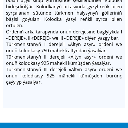
bolan açyk kitap görnüşinde şekillendirilen kolodka
birleşdirilýär. Kolodkanyň ortasynda gyzyl reňk bilen
syrçalanan sütünde türkmen halysynyň gölleriniň
bäşisi goýulan. Kolodka ýaşyl reňkli syrça bilen
örtülen.
Ordeniň arka tarapynda onuň derejesine baglylykda I
«DEREJE», II «DEREJE» we III «DEREJE» diýen ýazgy bar.
Türkmenistanyň I derejeli «Altyn asyr» ordeni we
onuň kolodkasy 750 mähekli altyndan ýasalýar.
Türkmenistanyň II derejeli «Altyn asyr» ordeni we
onuň kolodkasy 925 mähekli kümüşden ýasalýar.
Türkmenistanyň III derejeli «Altyn asyr» ordeni we
onuň kolodkasy 925 mähekli kümüşden bürünç
çaýylyp ýasalýar.