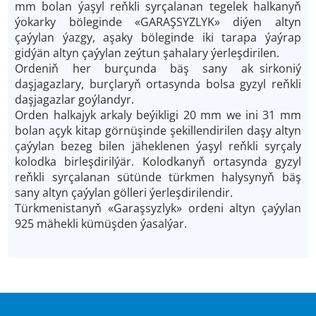
mm bolan ýaşyl reňkli syrçalanan tegelek halkanyň
ýokarky böleginde «GARAŞSYZLYK» diýen altyn
çaýylan ýazgy, aşaky böleginde iki tarapa ýaýrap
gidýän altyn çaýylan zeýtun şahalary ýerleşdirilen.
Ordeniň her burçunda bäş sany ak
a
sirkoniý
daşjagazlary, burçlaryň ortasynda bolsa gyzyl reňkli
daşjagazlar goýlandyr.
Orden halkajyk arkaly beýikligi 20 mm we ini 31 mm
bolan açyk kitap görnüşinde şekillendirilen daşy altyn
çaýylan bezeg bilen jäheklenen ýaşyl reňkli syrçaly
kolodka birleşdirilýär. Kolodkanyň ortasynda gyzyl
reňkli syrçalanan sütünde türkmen halysynyň bäş
sany altyn çaýylan gölleri ýerleşdirilendir.
Türkmenistanyň «Garaşsyzlyk» ordeni altyn çaýylan
925 mähekli kümüşden ýasalýar.