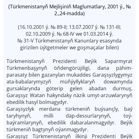
(Türkmenistanyň Mejlişiniň Maglumatlary, 2001 ý., №
2.,24-madda)
(16.10.2001 ý. № 89-II; 13.07.2007 ý. № 131-III;
02.10.2009 ý. № 68-IV we 01.03.2014 ý.
№ 31-V
Türkmenistanyň Kanunlary esasynda
girizilen üýtgetmeler we goşmaçalar bilen)
Türkmenistanyň Prezidenti Beýik Saparmyrat
Türkmenbaşynyň öňdengörüjiligi, dana pähim-
parasaty bilen gazanylan mukaddes Garaşsyzlygymyz
ata-babalarymyzyň müňýyllyklaryň dowamynda
gursaklarynda göterip gelen abadan durmuş,
Garaşsyz Watan hakyndaky näzik umyt-arzuwlarynyň
ebedilik hasyl bolmagydyr.
Garaşsyzlyk merdana türkmeniň buýsançly, baý
taryhynyň, milli däp-dessurlarynyň, toý-
baýramlarynyň, ebedilik dabaralanmagydyr. Beýik
türkmeniň bagtynyň oýanmagydyr.
Garaşsyz Türkmenistanyň ilkinji Prezidenti Beýik