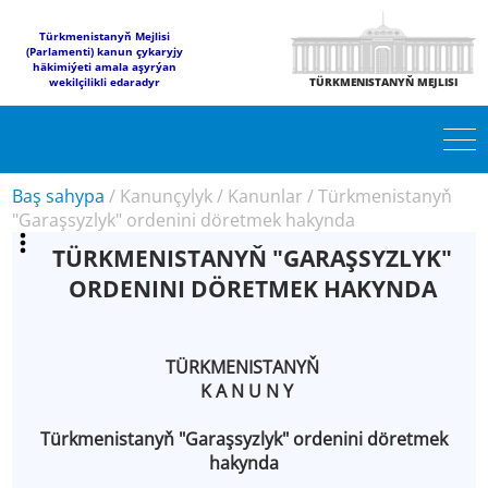
Türkmenistanyň Mejlisi
(Parlamenti) kanun çykaryjy
häkimiýeti amala aşyrýan
wekilçilikli edaradyr
TÜRKMENISTANYŇ MEJLISI
Baş sahypa
/
Kanunçylyk
/
Kanunlar
/
Türkmenistanyň
"Garaşsyzlyk" ordenini döretmek hakynda
TÜRKMENISTANYŇ "GARAŞSYZLYK"
ORDENINI DÖRETMEK HAKYNDA
TÜRKMENISTANYŇ
K A N U N Y
Türkmenistanyň "Garaşsyzlyk" ordenini döretmek
hakynda