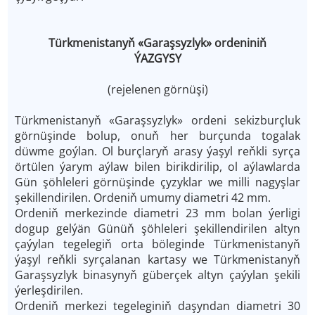
Türkmenistanyň «Garaşsyzlyk» ordeniniň
ÝAZGYSY
(rejelenen görnüşi)
Türkmenistanyň «Garaşsyzlyk» ordeni sekizburçluk
görnüşinde bolup, onuň her burçunda togalak
düwme goýlan. Ol burçlaryň arasy ýaşyl reňkli syrça
örtülen ýarym aýlaw bilen birikdirilip, ol aýlawlarda
Gün şöhleleri görnüşinde çyzyklar we milli nagyşlar
şekillendirilen. Ordeniň umumy diametri 42 mm.
Ordeniň merkezinde diametri 23 mm bolan ýerligi
dogup gelýän Günüň şöhleleri şekillendirilen altyn
çaýylan tegelegiň orta böleginde Türkmenistanyň
ýaşyl reňkli syrçalanan kartasy we Türkmenistanyň
Garaşsyzlyk binasynyň güberçek altyn çaýylan şekili
ýerleşdirilen.
Ordeniň merkezi tegeleginiň daşyndan diametri 30