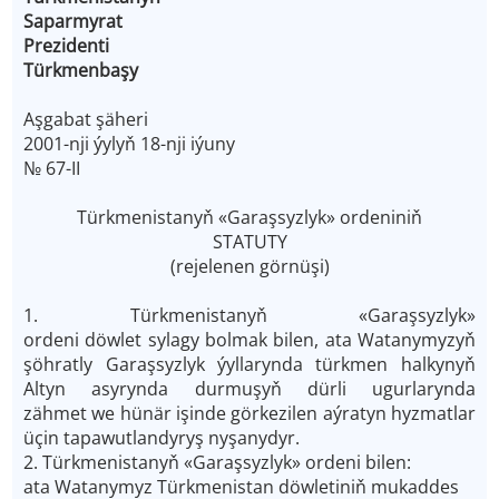
Saparmyrat
Prezidenti
Türkmenbaşy
Aşgabat şäheri
2001-nji ýylyň 18-nji iýuny
№ 67-II
Türkmenistanyň «Garaşsyzlyk» ordeniniň
STATUTY
(rejelenen görnüşi)
1. Türkmenistanyň «Garaşsyzlyk»
ordeni döwlet sylagy bolmak bilen, ata Watanymyzyň
şöhratly Garaşsyzlyk ýyllarynda türkmen halkynyň
Altyn asyrynda durmuşyň dürli ugurlarynda
zähmet we hünär işinde görkezilen aýratyn hyzmatlar
üçin tapawutlandyryş nyşanydyr.
2. Türkmenistanyň «Garaşsyzlyk» ordeni bilen:
ata Watanymyz Türkmenistan döwletiniň mukaddes