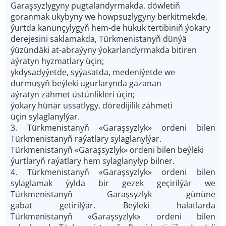
Garaşsyzlygyny pugtalandyrmakda, döwletiň
goranmak ukybyny we howpsuzlygyny berkitmekde,
ýurtda kanunçylygyň hem-de hukuk tertibiniň ýokary
derejesini saklamakda, Türkmenistanyň dünýä
ýüzündäki at-abraýyny ýokarlandyrmakda bitiren
aýratyn hyzmatlary üçin;
ykdysadyýetde, syýasatda, medeniýetde we
durmuşyň beýleki ugurlarynda gazanan
aýratyn zähmet üstünlikleri üçin;
ýokary hünär ussatlygy, döredijilik zähmeti
üçin sylaglanylýar.
3. Türkmenistanyň «Garaşsyzlyk» ordeni bilen
Türkmenistanyň raýatlary sylaglanylýar.
Türkmenistanyň «Garaşsyzlyk» ordeni bilen beýleki
ýurtlaryň raýatlary hem sylaglanylyp bilner.
4. Türkmenistanyň «Garaşsyzlyk» ordeni bilen
sylaglamak ýylda bir gezek geçirilýär we
Türkmenistanyň Garaşsyzlyk gününe
gabat getirilýär. Beýleki halatlarda
Türkmenistanyň «Garaşsyzlyk» ordeni bilen