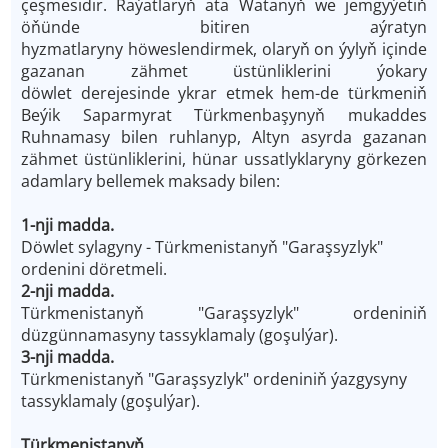
çeşmesidir. Raýatlaryň ata Watanyň we jemgyýetiň
öňünde bitiren aýratyn
hyzmatlaryny höweslendirmek, olaryň on ýylyň içinde
gazanan zähmet üstünliklerini ýokary
döwlet derejesinde ykrar etmek hem-de türkmeniň
Beýik Saparmyrat Türkmenbaşynyň mukaddes
Ruhnamasy bilen ruhlanyp, Altyn asyrda gazanan
zähmet üstünliklerini, hünar ussatlyklaryny görkezen
adamlary bellemek maksady bilen:
1-nji madda.
Döwlet sylagyny - Türkmenistanyň "Garaşsyzlyk"
ordenini döretmeli.
2-nji madda.
Türkmenistanyň "Garaşsyzlyk" ordeniniň
düzgünnamasyny tassyklamaly (goşulýar).
3-nji madda.
Türkmenistanyň "Garaşsyzlyk" ordeniniň ýazgysyny
tassyklamaly (goşulýar).
Türkmenistanyň