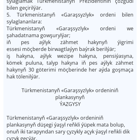
sylaglamak Türkmenistanyň Prezidentiniň çözgüdi
bilen geçirilýär.
5. Türkmenistanyň «Garaşsyzlyk» ordeni bilen
sylaglananlara:
Türkmenistanyň «Garaşsyzlyk» ordeni we
şahadatnama gowşurylýar;
iň pes aýlyk zähmet hakynyň ýigrimi
essesi möçberde birwagtlaýyn baýrak berilýär;
iş hakyna, aýlyk wezipe hakyna, pensiýasyna,
kömek puluna, talyp hakyna iň pes aýlyk zähmet
hakynyň 30 göterimi möçberinde her aýda goşmaça
hak tölenilýär.
Türkmenistanyň «Garaşsyzlyk» ordeniniň
plankasynyň
ÝAZGYSY
Türkmenistanyň «Garaşsyzlyk» ordeniniň
plankasynyň düşegi ýaşyl reňkli ýüpek mata bolup,
onuň iki tarapyndan sary çyzykly açyk ýaşyl reňkli dik
çyzyk geçýär.