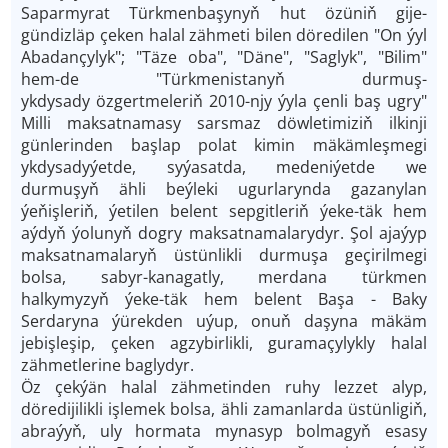
Saparmyrat Türkmenbaşynyň hut özüniň gije-
gündizläp çeken halal zähmeti bilen döredilen "On ýyl
Abadançylyk"; "Täze oba", "Däne", "Saglyk", "Bilim"
hem-de "Türkmenistanyň durmuş-
ykdysady özgertmeleriň 2010-njy ýyla çenli baş ugry"
Milli maksatnamasy sarsmaz döwletimiziň ilkinji
günlerinden başlap polat kimin mäkämleşmegi
ykdysadyýetde, syýasatda, medeniýetde we
durmuşyň ähli beýleki ugurlarynda gazanylan
ýeňişleriň, ýetilen belent sepgitleriň ýeke-täk hem
aýdyň ýolunyň dogry maksatnamalarydyr. Şol ajaýyp
maksatnamalaryň üstünlikli durmuşa geçirilmegi
bolsa, sabyr-kanagatly, merdana türkmen
halkymyzyň ýeke-täk hem belent Başa - Baky
Serdaryna ýürekden uýup, onuň daşyna mäkäm
jebişleşip, çeken agzybirlikli, guramaçylykly halal
zähmetlerine baglydyr.
Öz çekýän halal zähmetinden ruhy lezzet alyp,
döredijilikli işlemek bolsa, ähli zamanlarda üstünligiň,
abraýyň, uly hormata mynasyp bolmagyň esasy