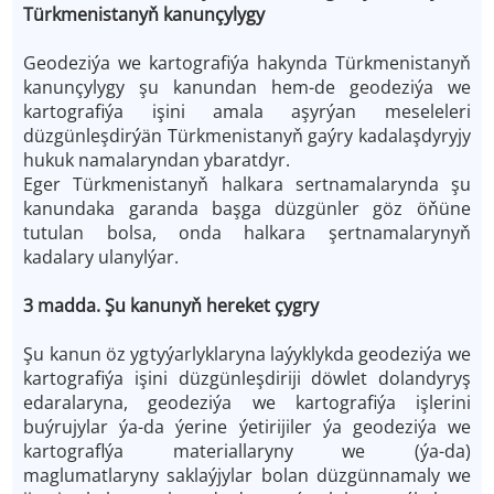
Türkmenistanyň kanunçylygy
Geodeziýa we kartografiýa hakynda Türkmenistanyň
kanunçylygy şu kanundan hem-de geodeziýa we
kartografiýa işini amala aşyrýan meseleleri
düzgünleşdirýän Türkmenistanyň gaýry kadalaşdyryjy
hukuk namalaryndan ybaratdyr.
Eger Türkmenistanyň halkara sertnamalarynda şu
kanundaka garanda başga düzgünler göz öňüne
tutulan bolsa, onda halkara şertnamalarynyň
kadalary ulanylýar.
3 madda. Şu kanunyň hereket çygry
Şu kanun öz ygtyýarlyklaryna laýyklykda geodeziýa we
kartografiýa işini düzgünleşdiriji döwlet dolandyryş
edaralaryna, geodeziýa we kartografiýa işlerini
buýrujylar ýa-da ýerine ýetirijiler ýa geodeziýa we
kartograflýa materiallaryny we (ýa-da)
maglumatlaryny saklaýjylar bolan düzgünnamaly we