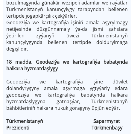
bozulmagynda günäkär wezipeli adamlar we raýatlar
Türkmenistanyň kanunçylygy tarapyndan bellenen
tertipde jogapkärçilik çekýärler.
Geodeziýa we kartografiýa işiniň amala aşyrylmagy
netijesinde düzgünnamaly ýa-da jismi şahslara
ýetirilen zyýanyň öwezi Türkmenistanyň
kanunçylygynda bellenen tertipde doldurylmaga
degişlidir.
18 madda. Geodeziýa we kartografiýa babatynda
halkara hyzmatdaşlygy
Geodeziýa we kartografiýa işine döwlet
dolandyryşyny amala aşyrmaga ygtyýarly edara
geodeziýa we kartografiýa babatynda halkara
hyzmatdaşlygyna gatnaşýar, Türkmenistanyň
bähbitleriniň halkara hukuk goragyny üpjün edýär.
Türkmenistanyň Saparmyrat
Prezidenti Türkmenbaşy