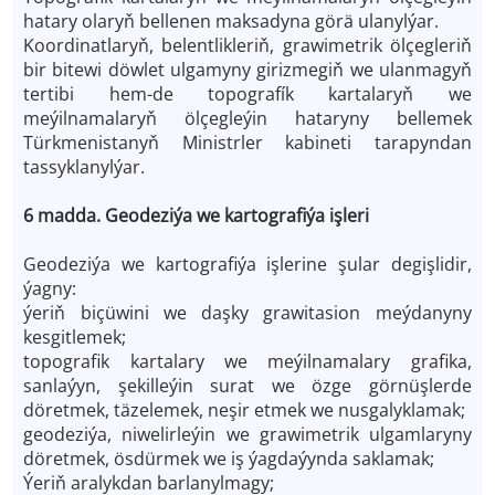
hatary olaryň bellenen maksadyna görä ulanylýar.
Koordinatlaryň, belentlikleriň, grawimetrik ölçegleriň
bir bitewi döwlet ulgamyny girizmegiň we ulanmagyň
tertibi hem-de topografík kartalaryň we
meýilnamalaryň ölçegleýin hataryny bellemek
Türkmenistanyň Ministrler kabineti tarapyndan
tassyklanylýar.
6 madda. Geodeziýa we kartografiýa işleri
Geodeziýa we kartografiýa işlerine şular degişlidir,
ýagny:
ýeriň biçüwini we daşky grawitasion meýdanyny
kesgitlemek;
topografik kartalary we meýilnamalary grafika,
sanlaýyn, şekilleýin surat we özge görnüşlerde
döretmek, täzelemek, neşir etmek we nusgalyklamak;
geodeziýa, niwelirleýin we grawimetrik ulgamlaryny
döretmek, ösdürmek we iş ýagdaýynda saklamak;
Ýeriň aralykdan barlanylmagy;