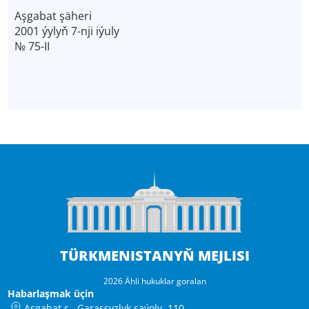
Aşgabat şäheri
2001 ýylyň 7-nji iýuly
№ 75-II
TÜRKMENISTANYŇ MEJLISI
2026 Ähli hukuklar goralan
Habarlaşmak üçin
Aşgabat ş., Garaşsyzlyk şaýoly, 110