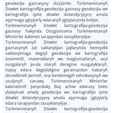
geodeziýa gaznasyny düzýärler. Türkmenistanyň
Döwlet kartografíýa-geodeziýa gaznasy geodeziýa we
kartografiýa işine döwlet dolandyryşyny amala
aşyrmaga ygtyýarly edaranyň ygtyýarynda bolýar.
Türkmenistanyň Döwlet kartografiýa-geodeziýa
gaznasy hakynda Düzgünnama Türkmenistanyň
Ministrler kabineti tarapyndan tassyklanylýar.
Türkmenistanyň Döwlet kartografiýa-geodeziýa
gaznasynyň zat saklanylýan jaýlarynda hemişelik
saklanylmaga degişli geodeziýa we kartografiýa
önüminiň, materiallaryň we maglumatlaryň, asyl
nusgalaryň ýa-da olaryň deregine nusgalyklaryň,
haýsy edara degişlidigine garamazdan habaryň
döredilmeli ýeriniň, ony berkitmegiň tehnikasynyň we
usulynyň sanawy Türkmenistanyň Ministrler
kabinetiniň ýanyndaky Baş arhiw edarasy bilen
ylalaşmak arkaly geodeziýa we kartografiýa işine
döwlet dolandyryşyny amala aşyrmaga ygtyýarly
edara tarapyndan tassyklanylýar.
Türkmenistanyň Döwlet kartografíýa-geodeziýa