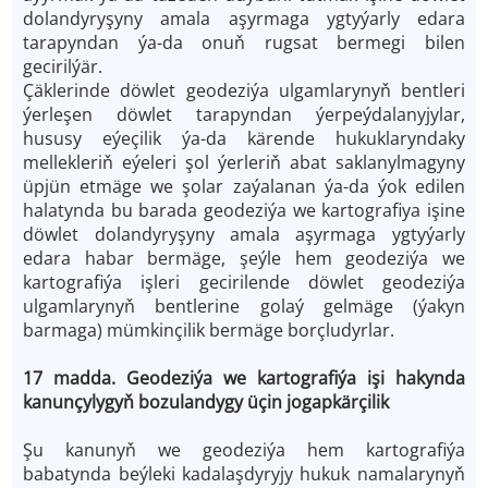
dolandyryşyny amala aşyrmaga ygtyýarly edara
tarapyndan ýa-da onuň rugsat bermegi bilen
gecirilýär.
Çäklerinde döwlet geodeziýa ulgamlarynyň bentleri
ýerleşen döwlet tarapyndan ýerpeýdalanyjylar,
hususy eýeçilik ýa-da kärende hukuklaryndaky
mellekleriň eýeleri şol ýerleriň abat saklanylmagyny
üpjün etmäge we şolar zaýalanan ýa-da ýok edilen
halatynda bu barada geodeziýa we kartografiya işine
döwlet dolandyryşyny amala aşyrmaga ygtyýarly
edara habar bermäge, şeýle hem geodeziýa we
kartografiýa işleri gecirilende döwlet geodeziýa
ulgamlarynyň bentlerine golaý gelmäge (ýakyn
barmaga) mümkinçilik bermäge borçludyrlar.
17 madda. Geodeziýa we kartografiýa işi hakynda
kanunçylygyň bozulandygy üçin jogapkärçilik
Şu kanunyň we geodeziýa hem kartografiýa
babatynda beýleki kadalaşdyryjy hukuk namalarynyň