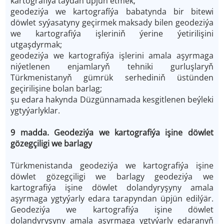
kartografiýa taýdan üpjün etmek;
geodeziýa we kartografíýa babatynda bir bitewi
döwlet syýasatyny geçirmek maksady bilen geodeziýa
we kartografiýa işleriniň ýerine ýetirilişini
utgaşdyrmak;
geodeziýa we kartografiýa işlerini amala aşyrmaga
niýetlenen enjamlaryň tehniki gurluşlaryň
Türkmenistanyň gümrük serhediniň üstünden
geçirilişine bolan barlag;
şu edara hakynda Düzgünnamada kesgitlenen beýleki
ygtyýarlyklar.
9 madda. Geodeziýa we kartografiýa işine döwlet
gözegçiligi we barlagy
Türkmenistanda geodeziýa we kartografiýa işine
döwlet gözegçiligi we barlagy geodeziýa we
kartografiýa işine döwlet dolandyryşyny amala
aşyrmaga ygtyýarly edara tarapyndan üpjün edilýär.
Geodeziýa we kartografiýa işine döwlet
dolandyryşyny amala aşyrmaga ygtyýarly edaranyň