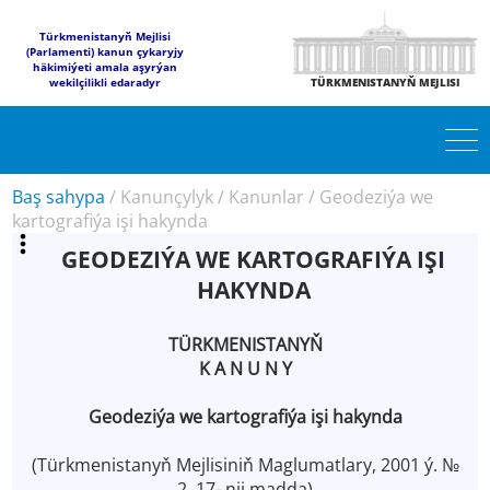
Türkmenistanyň Mejlisi
(Parlamenti) kanun çykaryjy
häkimiýeti amala aşyrýan
wekilçilikli edaradyr
TÜRKMENISTANYŇ MEJLISI
Baş sahypa
/
Kanunçylyk
/
Kanunlar
/
Geodeziýa we
kartografiýa işi hakynda
GEODEZIÝA WE KARTOGRAFIÝA IŞI
HAKYNDA
TÜRKMENISTANYŇ
K A N U N Y
Geodeziýa we kartografiýa işi hakynda
(Türkmenistanyň Mejlisiniň Maglumatlary, 2001 ý. №
2, 17- nji madda)