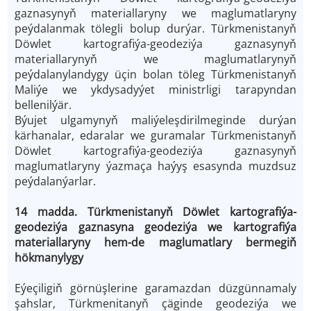
gaznasynyň materiallaryny we maglumatlaryny
peýdalanmak tölegli bolup durýar. Türkmenistanyň
Döwlet kartografiýa-geodeziýa gaznasynyň
materiallarynyň we maglumatlarynyň
peýdalanylandygy üçin bolan töleg Türkmenistanyň
Maliýe we ykdysadyýet ministrligi tarapyndan
bellenilýär.
Býujet ulgamynyň maliýeleşdirilmeginde durýan
kärhanalar,
edaralar we guramalar Türkmenistanyň
Döwlet kartografiýa-geodeziýa gaznasynyň
maglumatlaryny ýazmaça haýyş esasynda muzdsuz
peýdalanýarlar.
14 madda. Türkmenistanyň Döwlet kartografiýa-
geodeziýa gaznasyna geodeziýa we kartografiýa
materiallaryny hem-de maglumatlary bermegiň
hökmanylygy
Eýeçiligiň görnüşlerine garamazdan düzgünnamaly
şahslar, Türkmenitanyň çäginde geodeziýa we