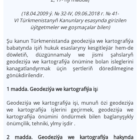
(18.04.2009 ý. № 32-IV, 09.06.2018 г. № 41-
VI Türkmenistanyň Kanunlary esasynda girizilen
üýtgetmeler we goşmaçalar bilen)
Şu kanun Türkmenistanda geodeziýa we kartografiýa
babatynda işiň hukuk esaslaryny kesgitleýär hem-de
döwletiň, düzgünnamaly we jismi şahslaryň
geodeziýa we kartografiýa önümine bolan isleglerini
kanagatlandyrmak üçin şertleriň döredilmegine
gönükdirilendir.
1 madda. Geodeziýa we kartografiýa iş
i
Geodeziýa we kartografiýa işi, munuň özi geodeziýa
we kartografiýa işlerini geçirmek, geodeziýa we
kartografiýa önümini öndürmek bilen baglanyşykly
önümçilik, tehniki, ylmy işdir .
2 madda. Geodeziýa we kartografiýa hakynda