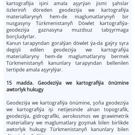
kartografiýa işini amala aşyrýan jismi şahslar
özleriniň döreden geodeziýa we kartografiýa
materiallarynyň hem-de maglumatlarynyň bir
nusgasyny Türkmenistanyň Döwlet kartografiýa-
geodeziýa gaznasyna muzdsuz tabşyrmaga
borçludyrlar.
Kanun tarapyndan goralýan döwlet ýa-da gaýry syra
degişli edilen geodeziýa we kartografiýa
materiallaryny hem-de maglumatlaryny bermek
Türkmenistanyň kanunlary tarapyndan bellenilen
tertipde amala aşyrylýar.
15 madda. Geodeziýa we kartografiýa önümine
awtorlyk hukugy
Geodeziýa we kartografiýa önümine, şoňa geodeziýa
we kartografiýa işi netijesinde alnan topografik,
geodeziýa, gidrografíki, aerokosmos we grawimetrik
materiallary we maglumatlary goşmak bilen birlikde
awtorlyk hukugy Türkmenistanyň kanunlary bilen