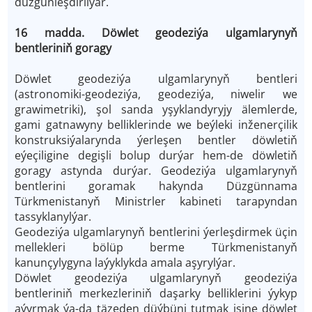
düzgünleşdirilýär.
16 madda. Döwlet geodeziýa ulgamlarynyň
bentleriniň goragy
Döwlet geodeziýa ulgamlarynyň bentleri
(astronomiki-geodeziýa, geodeziýa, niwelir we
grawimetriki), şol sanda yşyklandyryjy älemlerde,
gami gatnawyny belliklerinde we beýleki inženerçilik
konstruksiýalarynda ýerleşen bentler döwletiň
eýeçiligine degişli bolup durýar hem-de döwletiň
goragy astynda durýar. Geodeziýa ulgamlarynyň
bentlerini goramak hakynda Düzgünnama
Türkmenistanyň Ministrler kabineti tarapyndan
tassyklanylýar.
Geodeziýa ulgamlarynyň bentlerini ýerleşdirmek üçin
mellekleri bölüp berme Türkmenistanyň
kanunçylygyna laýyklykda amala aşyrylýar.
Döwlet geodeziýa ulgamlarynyň geodeziýa
bentleriniň merkezleriniň daşarky belliklerini ýykyp
aýyrmak ýa-da täzeden düýbüni tutmak işine döwlet