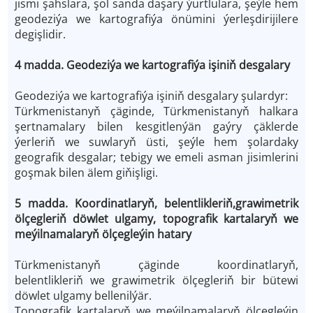
jismi şahslara, şol sanda daşary ýurtlulara, şeýle hem
geodeziýa we kartografiýa önümini ýerleşdirijilere
degişlidir.
4 madda. Geodeziýa we kartografiýa işiniň desgalary
Geodeziýa we kartografiýa işiniň desgalary şulardyr:
Türkmenistanyň çäginde, Türkmenistanyň halkara
şertnamalary bilen kesgitlenýän gaýry çäklerde
ýerleriň we suwlaryň üsti, şeýle hem şolardaky
geografik desgalar; tebigy we emeli asman jisimlerini
goşmak bilen älem giňişligi.
5 madda. Koordinatlaryň, belentlikleriň,grawimetrik
ölçegleriň döwlet ulgamy, topografik kartalaryň we
meýilnamalaryň ölçegleýin hatary
Türkmenistanyň çäginde koordinatlaryň,
belentlikleriň we grawimetrik ölçegleriň bir bütewi
döwlet ulgamy bellenilýär.
Topografik kartalaryň we meýilnamalaryň ölçegleýin