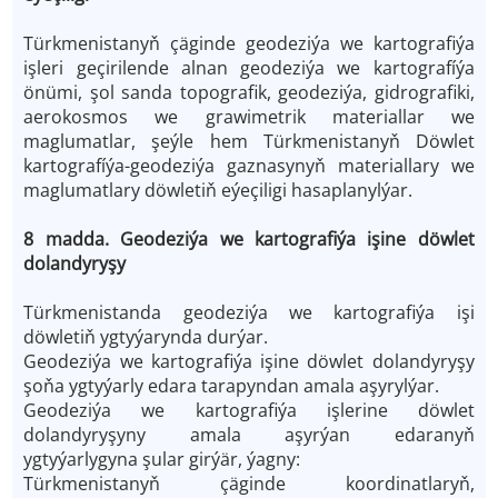
Türkmenistanyň çäginde geodeziýa we kartografiýa
işleri geçirilende alnan geodeziýa we kartografíýa
önümi, şol sanda topografik, geodeziýa, gidrografiki,
aerokosmos we grawimetrik materiallar we
maglumatlar, şeýle hem Türkmenistanyň Döwlet
kartografíýa-geodeziýa gaznasynyň materiallary we
maglumatlary döwletiň eýeçiligi hasaplanylýar.
8 madda. Geodeziýa we kartografiýa işine döwlet
dolandyryşy
Türkmenistanda geodeziýa we kartografiýa işi
döwletiň ygtyýarynda durýar.
Geodeziýa we kartografiýa işine döwlet dolandyryşy
şoňa ygtyýarly edara tarapyndan amala aşyrylýar.
Geodeziýa we kartografiýa işlerine döwlet
dolandyryşyny amala aşyrýan edaranyň
ygtyýarlygyna şular girýär, ýagny:
Türkmenistanyň çäginde koordinatlaryň,