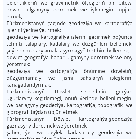
belentlikleriň we grawimetrik ölçegleriň bir bitewi
döwlet ulgamyny döretmek we işlemegini üpjün
etmek;
Türkmenistanyň çäginde geodeziýa we kartografíýa
işlerini ýerine ýetirmek;
geodeziýa we kartografíýa işlerini geçirmek boýunça
tehniki talaplary, kadalary we düzgünleri bellemek,
şeýle hem olary amala aşyrmagyň tertibini bellemek;
döwlet geografíýa habar ulgamyny döretmek we ony
ýöretmek;
geodeziýa we kartografiýa önümine döwletiň,
düzgünnamaly we jismi şahslaryň isleglerini
kanagatlandyrmak;
Türkmenistanyň Döwlet serhediniň geçýän
ugurlaryny kegitlemegi, onuň ýerinde bellenilmegini
we barlagyny geodeziýa, kartografiýa, topografíki we
gidrografi taýdan üpjün etmek;
Türkmenistanyň Döwlet kartografiýa-geodeziýa
gaznasyny döretmek we ýöretmek;
şäher, ýer we beýleki kadastrlary geodeziýa we