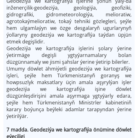
Geodeziýa we kartografiýa işlerine şonuň ýaly-da
inženerçilik-geodeziýa, geologiýa, geofiziki,
gidrografiki, gidrometeorologiýa, melioratiw,
agrotokaýmelioratiw, tokaý tehniki gözlegleri, şeýle
hem ulgamlaýyn we özge desgalaryň ugurlarynyň
ýollaryny geodeziýa we kartografíýa taýdan üpjün
etmek degişlidir.
Geodeziýa we kartografiýa işlerini şolary ýerine
ýetirmäge degişli ygtyýarnamalary bolan
düzgünnamaly we jismi şahslar ýerine ýetirip bilerler.
Umumy döwlet ähmiýetli geodeziýa we kartografíýa
işleri, şeýle hem Türkmenistanyň goranyş we
howpsuzlyk maksatlary üçin amala aşyrylýan işler
geodeziýa we kartografiýa işine döwlet
düzgünleşdirişini amala aşyrmaga ygtyýarly edara,
şeýle hem Türkmenistanyň Ministrler kabinetiniň
karary boýunça beýleki adamlar tarapyndan ýerine
ýetirilýär.
7 madda. Geodeziýa we kartografiýa önümine döwlet
eýeçiligi