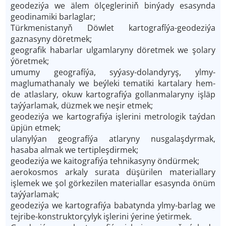
geodeziýa we älem ölçegleriniň binýady esasynda
geodinamiki barlaglar;
Türkmenistanyň Döwlet kartografíýa-geodeziýa
gaznasyny döretmek;
geografik habarlar ulgamlaryny döretmek we şolary
ýöretmek;
umumy geografíýa, syýasy-dolandyryş, ylmy-
maglumathanaly we beýleki tematiki kartalary hem-
de atlaslary, okuw kartografiýa gollanmalaryny işläp
taýýarlamak, düzmek we neşir etmek;
geodeziýa we kartografiýa işlerini metrologik taýdan
üpjün etmek;
ulanylýan geografíýa atlaryny nusgalaşdyrmak,
hasaba almak we tertipleşdirmek;
geodeziýa we kaitografiýa tehnikasyny öndürmek;
aerokosmos arkaly surata düşürilen materiallary
işlemek we şol görkezilen materiallar esasynda önüm
taýýarlamak;
geodeziýa we kartografiýa babatynda ylmy-barlag we
tejribe-konstruktorçylyk işlerini ýerine ýetirmek.