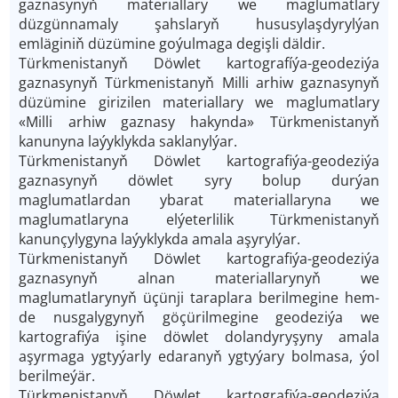
gaznasynyň materiallary we maglumatlary
düzgünnamaly şahslaryň hususylaşdyrylýan
emläginiň düzümine goýulmaga degişli däldir.
Türkmenistanyň Döwlet kartografíýa-geodeziýa
gaznasynyň Türkmenistanyň Milli arhiw gaznasynyň
düzümine girizilen materiallary we maglumatlary
«Milli arhiw gaznasy hakynda» Türkmenistanyň
kanunyna laýyklykda saklanylýar.
Türkmenistanyň Döwlet kartografiýa-geodeziýa
gaznasynyň döwlet syry bolup durýan
maglumatlardan ybarat materiallaryna we
maglumatlaryna elýeterlilik Türkmenistanyň
kanunçylygyna laýyklykda amala aşyrylýar.
Türkmenistanyň Döwlet kartografiýa-geodeziýa
gaznasynyň alnan materiallarynyň we
maglumatlarynyň üçünji taraplara berilmegine hem-
de nusgalygynyň göçürilmegine geodeziýa we
kartografiýa işine döwlet dolandyryşyny amala
aşyrmaga ygtyýarly edaranyň ygtyýary bolmasa, ýol
berilmeýär.
Türkmenistanyň Döwlet kartografiýa-geodeziýa