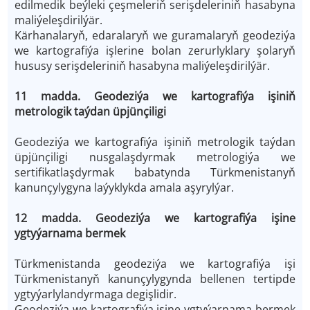
edilmedik beýleki çeşmeleriň serişdeleriniň hasabyna
maliýeleşdirilýär.
Kärhanalaryň, edaralaryň we guramalaryň geodeziýa
we kartografiýa işlerine bolan zerurlyklary şolaryň
hususy serişdeleriniň hasabyna maliýeleşdirilýär.
11 madda. Geodeziýa we kartografiýa işiniň
metrologik taýdan üpjünçiligi
Geodeziýa we kartografiýa işiniň metrologik taýdan
üpjünçiligi nusgalaşdyrmak metrologiýa we
sertifikatlaşdyrmak babatynda Türkmenistanyň
kanunçylygyna laýyklykda amala aşyrylýar.
12 madda. Geodeziýa we kartografiýa işine
ygtyýarnama bermek
Türkmenistanda geodeziýa we kartografiýa işi
Türkmenistanyň kanunçylygynda bellenen tertipde
ygtyýarlylandyrmaga degişlidir.
Geodeziýa we kartografiýa işine ygtyýarnama bermek