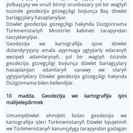
ýolbaşçysy we onuň birinji orunbasary şol bir wagtyň
özünde geodeziýa gözegçiligi boýunça Baş döwlet
barlagçylary hasaplanylýar.
Döwlet geodeziýa gözegçiligi hakynda Düzgünnama
Türkmenistanyň Ministrler kabineti tarapyndan
tassyklanylýar.
Geodeziýa we kartografiýa işine döwlet
dolandyryşyny amala aşyrmaga ygtyýarly edaranyň
wezipeli adamlarynyň, şol bir wagtyň özünde
geodeziýa gözegçiligi boýunça döwlet barlagçylary
hasaplanýan adamlaryň sanawy we olaryň
ygtyýarlyklary Döwlet geodeziýa gözegçiligi hakynda
Düzgünnama bilen bellenilýär.
10 madda. Geodeziýa we kartografiýa işini
maliýeleşdirmek
Umumydöwlet ahmiýeti bolan geodeziýa we
kartografiýa işleri Türkmenistanyň Döwlet býujetiniň
we Türkmenistanyň kanunçylygy
tarapyndan gadagan