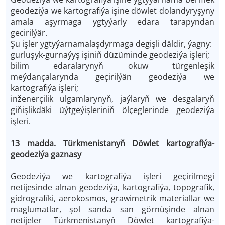
geodeziýa we kartografiýa işine döwlet dolandyryşyny
amala aşyrmaga ygtyýarly edara tarapyndan
gecirilýär.
Şu işler ygtyýarnamalaşdyrmaga degişli däldir, ýagny:
gurluşyk-gurnaýyş işiniň düzüminde geodeziýa işleri;
bilim edaralarynyň okuw türgenleşik
meýdançalarynda geçirilýän geodeziýa we
kartografiýa işleri;
inženerçilik ulgamlarynyň, jaýlaryň we desgalaryň
giňişlikdäki üýtgeýişleriniň ölçeglerinde geodeziýa
işleri.
13 madda. Türkmenistanyň Döwlet kartografiýa-
geodeziýa gaznasy
Geodeziýa we kartografiýa işleri geçirilmegi
netijesinde alnan geodeziýa, kartografiýa, topografik,
gidrografíki, aerokosmos, grawimetrik materiallar we
maglumatlar, şol sanda san görnüşinde alnan
netijeler Türkmenistanyň Döwlet kartografiýa-