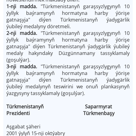
1-nji madda.
"Türkmenistanyň garaşsyzlygynyň 10
ýyllyk baýramynyň hormatyna harby ýörişe
gatnaşyja" diýen Türkmenistanyň ýadygärlik
ýubileý medalyny döretmeli.
2-nji madda.
"Türkmenistanyň garaşsyzlygynyň 10
ýyllyk baýramynyň hormatyna harby ýörişe
gatnaşyja" diýen Türkmenistanyň ýadygärlik ýubileý
medaly hakyndaky Düzgünnamany tassyklamaly
(goşulýar).
3-nji madda.
"Türkmenistanyň garaşsyzlygynyň 10
ýyllyk baýramynyň hormatyna harby ýörişe
gatnaşyja" diýen Türkmenistanyň ýadygärlik
ýubileý medalynyň teswirini we onuň plankasynyň
ýazgysyny tassyklamaly (goşulýar).
Türkmenistanyň Saparmyrat
Prezidenti Türkmenbaşy
Aşgabat şäheri
2001 ýylyň 15-nji oktýabry