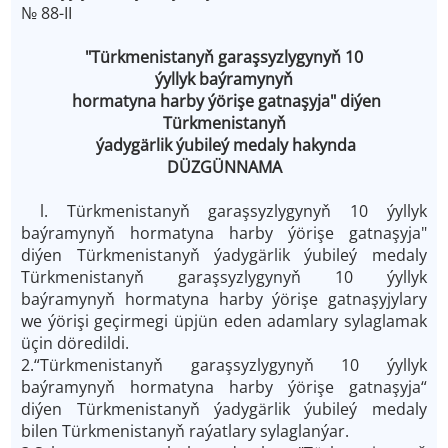
№ 88-II
"Türkmenistanyň garaşsyzlygynyň 10
ýyllyk baýramynyň
hormatyna harby ýörişe gatnaşyja" diýen
Türkmenistanyň
ýadygärlik ýubileý medaly hakynda
DÜZGÜNNAMA
l. Türkmenistanyň garaşsyzlygynyň 10 ýyllyk
baýramynyň hormatyna harby ýörişe gatnaşyja"
diýen Türkmenistanyň ýadygärlik ýubileý medaly
Türkmenistanyň garaşsyzlygynyň 10 ýyllyk
baýramynyň hormatyna harby ýörişe gatnaşyjylary
we ýörişi geçirmegi üpjün eden adamlary sylaglamak
üçin döredildi.
2.“Türkmenistanyň garaşsyzlygynyň 10 ýyllyk
baýramynyň hormatyna harby ýörişe gatnaşyja“
diýen Türkmenistanyň ýadygärlik ýubileý medaly
bilen Türkmenistanyň raýatlary sylaglanýar.