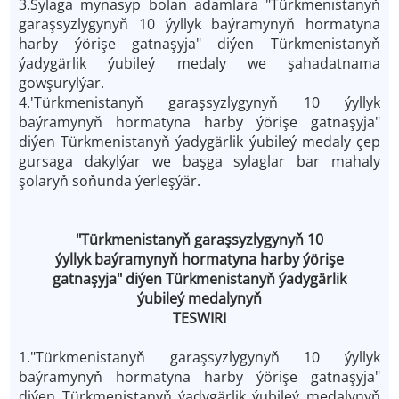
3.Sylaga mynasyp bolan adamlara "Türkmenistanyň
garaşsyzlygynyň 10 ýyllyk baýramynyň hormatyna
harby ýörişe gatnaşyja" diýen Türkmenistanyň
ýadygärlik ýubileý medaly we şahadatnama
gowşurylýar.
4.'Türkmenistanyň garaşsyzlygynyň 10 ýyllyk
baýramynyň hormatyna harby ýörişe gatnaşyja"
diýen Türkmenistanyň ýadygärlik ýubileý medaly çep
gursaga dakylýar we başga sylaglar bar mahaly
şolaryň soňunda ýerleşýär.
"Türkmenistanyň garaşsyzlygynyň 10
ýyllyk baýramynyň hormatyna harby ýörişe
gatnaşyja" diýen Türkmenistanyň ýadygärlik
ýubileý medalynyň
TESWIRI
1."Türkmenistanyň garaşsyzlygynyň 10 ýyllyk
baýramynyň hormatyna harby ýörişe gatnaşyja"
diýen Türkmenistanyň ýadygärlik ýubileý medalynyň