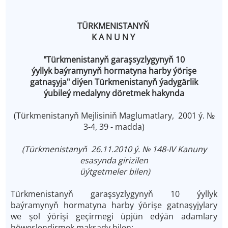
TÜRKMENISTANYŇ
K A N U N Y
"Türkmenistanyň garaşsyzlygynyň 10
ýyllyk baýramynyň hormatyna harby ýörişe
gatnaşyja" diýen Türkmenistanyň ýadygärlik
ýubileý medalyny döretmek hakynda
(Türkmenistanyň Mejlisiniň Maglumatlary, 2001 ý. №
3-4, 39 - madda)
(Türkmenistanyň 26.11.2010 ý. № 148-IV Kanuny
esasynda girizilen
üýtgetmeler bilen)
Türkmenistanyň garaşsyzlygynyň 10 ýyllyk
baýramynyň hormatyna harby ýörişe gatnaşyjylary
we şol ýörişi geçirmegi üpjün edýän adamlary
höweslendirmek maksady bilen: