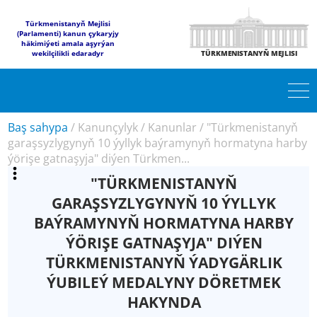
Türkmenistanyň Mejlisi
(Parlamenti) kanun çykaryjy
häkimiýeti amala aşyrýan
wekilçilikli edaradyr
TÜRKMENISTANYŇ MEJLISI
Baş sahypa
/
Kanunçylyk
/
Kanunlar
/
"Türkmenistanyň
garaşsyzlygynyň 10 ýyllyk baýramynyň hormatyna harby
ýörişe gatnaşyja" diýen Türkmen...
"TÜRKMENISTANYŇ
GARAŞSYZLYGYNYŇ 10 ÝYLLYK
BAÝRAMYNYŇ HORMATYNA HARBY
ÝÖRIŞE GATNAŞYJA" DIÝEN
TÜRKMENISTANYŇ ÝADYGÄRLIK
ÝUBILEÝ MEDALYNY DÖRETMEK
HAKYNDA