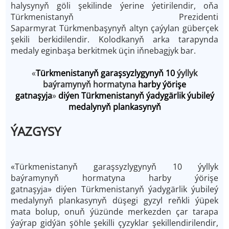
halysynyň göli şekilinde ýerine ýetirilendir, oňa
Türkmenistanyň Prezidenti
Saparmyrat Türkmenbaşynyň altyn çaýylan güberçek
şekili berkidilendir. Kolodkanyň arka tarapynda
medaly eginbaşa berkitmek üçin iňnebagjyk bar.
«
Türkmenistanyň garaşsyzlygynyň 10
ýyllyk
baýramynyň hormatyna
harby ýörişe
gatnaşyja
»
diýen Türkmenistanyň ýadygärlik ýubileý
medalynyň plankasynyň
ÝAZGYSY
«Türkmenistanyň garaşsyzlygynyň 10 ýyllyk
baýramynyň hormatyna harby ýörişe
gatnaşyja» diýen Türkmenistanyň ýadygärlik ýubileý
medalynyň plankasynyň düşegi gyzyl reňkli ýüpek
mata bolup, onuň ýüzünde merkezden çar tarapa
ýaýrap gidýän şöhle şekilli çyzyklar şekillendirilendir,