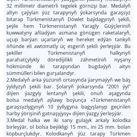
32 millimetr diametrli tegelek görnüşi bar. Medalyň
altyn çaýylan ýüz tarapynyň ýokarsynda garaşsyz
bitarap Türkmenistanyň Döwlet baýdagynyň şekili,
şeýle hem Türkmenistanyň Yaragly Güýçleriniň
kuwwatyny aňladýan asmana gönügen raketalaryň,
uçup barýan uçarlaryň we hereket edýän tankyň
öňünde eli awtomatly üç esgeriň şekili ýerleşýär. Bu
şekiller Türkmenistanyň halkynyň
parahatçylykly döredijilikli zähmetiniň nyşany
hökmünde iki tarapyndan bugdaýyň aityn
sümmülleri bilen gurşalandyr.
2.Medalyň arka ýüzüniň ortasynda ýarymaýyň we bäş
ýyldyzyň şekili bar. Şolaryň ýokarsynda "2001 ýyl"
diýen ýazgyly lentanyň şekili, onuň aşagynda
bolsa medalyň aýlawy boýunça «Türkmenistanyň
garaşsyzlygynyň 10 ýyllygyna bagyşlanyp geçirilen
harby ýörişiniň gatnaşyjysy» diýen ýazgy ýerleşýär.
3.Medal halka we iki sany gulajyk arkaly kolodka
birleşýär, ol bolsa beýikligi 15 mm., ini 25 mm. bolan
köpburçlukdyr. Kolodkanyň ýüz tarapy Türkmen