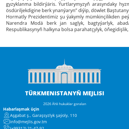
gyzyklanma bildirýäris. Ýurtlarymyzyň arasyndaky hyz
ösdüriljekdigine berk ynanýaryn” diýip, döwlet Baştutan
Hormatly Prezidentimiz şu ýakymly mümkinçilikden pe
Narendra Modä berk jan saglyk, bagtyýarlyk, abadanç
Respublikasynyň halkyna bolsa parahatçylyk, öňegidişlik,
TÜRKMENISTANYŇ MEJLISI
2026 Ähli hukuklar goralan
Habarlaşmak üçin
Aşgabat ş., Garaşsyzlyk şaýoly, 110
info@mejlis.gov.tm
(+99312) 21-47-92