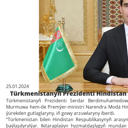
25.01.2024
Türkmenistanyň Prezidenti Hindistan
Türkmenistanyň Prezidenti Serdar Berdimuhamedow
Murmuwa hem-de Premýer-ministri Narendra Modä Hindi
ýürekden gutlaglaryny, iň gowy arzuwlaryny iberdi.
“Türkmenistan bilen Hindistan Respublikasynyň arasyn
baýlaşdyrylýar. Ikitaraplaýyn hyzmatdaşlygyň mundan 