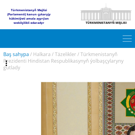
Türkmenistanyň Mejlisi
(Parlamenti) kanun çykaryjy
häkimiýeti amala aşyrýan
wekilçilikli edaradyr
TÜRKMENISTANYŇ MEJLISI
Baş sahypa
/
Halkara
/
Täzelikler
/
Türkmenistanyň
Prezidenti Hindistan Respublikasynyň ýolbaşçylaryny
gutlady