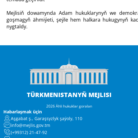
Mejlisiň dowamynda Adam hukuklarynyň we demokrat
goşmagyň ähmiýeti, şeýle hem halkara hukugynyň kadal
nygtaldy.
TÜRKMENISTANYŇ MEJLISI
2026 Ähli hukuklar goralan
Habarlaşmak üçin
Aşgabat ş., Garaşsyzlyk şaýoly, 110
info@mejlis.gov.tm
(+99312) 21-47-92