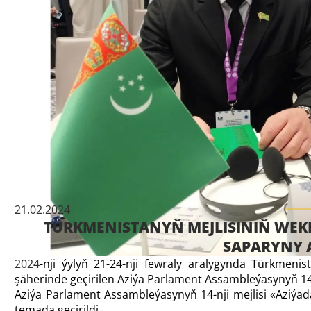
21.02.2024
TÜRKMENISTANYŇ MEJLISINIŇ WEKI
SAPARYNY 
2024
-nji ýylyň 21-24-nji fewraly aralygynda Türkmenis
şäherinde geçirilen Aziýa Parlament Assambleýasynyň 14-
Aziýa Parlament Assambleýasynyň 14-nji mejlisi «Aziýa
temada geçirildi.