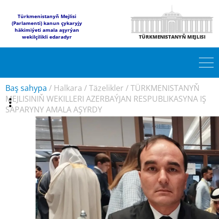
Türkmenistanyň Mejlisi
(Parlamenti) kanun çykaryjy
häkimiýeti amala aşyrýan
wekilçilikli edaradyr
TÜRKMENISTANYŇ MEJLISI
Baş sahypa
/
Halkara
/
Täzelikler
/
TÜRKMENISTANYŇ
MEJLISINIŇ WEKILLERI AZERBAÝJAN RESPUBLIKASYNA IŞ
SAPARYNY AMALA AŞYRDY