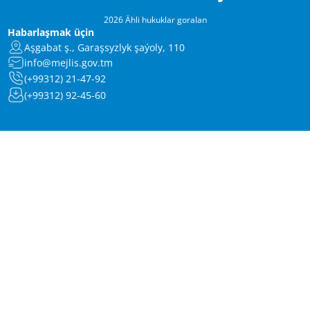
2026 Ähli hukuklar goralan
Habarlaşmak üçin
Aşgabat ş., Garaşsyzlyk şaýoly, 110
info@mejlis.gov.tm
(+99312) 21-47-92
(+99312) 92-45-60