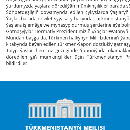
ýurdumyzda ýaşlara döredilýän mümkinçilikler barada sö
Söhbetdeşligiň dowamynda edilen çykyşlarda ýaşlaryň ý
Ýaşlar barada döwlet syýasaty hakynda Türkmenistanyň 
ýaşlara işlemäge we mynasyp durmuş şertlerine eýe bolma
Gatnaşyjylar Hormatly Prezidentimiziň «Ýaşlar-Watanyň 
Mundan başga-da, Türkmen halkynyň Milli Lideriniň ýa
kitabynda beýan edilen türkmen-ýapon dostlukly gatnaşyk
Talyp ýaşlar hem öz gezeginde Ýaponiýada okamaklar
döredilen giň mümkinçilikler üçin Türkmenistanyň Pr
bildirdiler.
TÜRKMENISTANYŇ MEJLISI