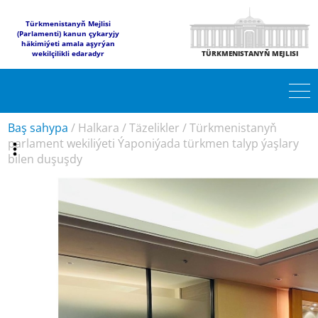
Türkmenistanyň Mejlisi
(Parlamenti) kanun çykaryjy
häkimiýeti amala aşyrýan
wekilçilikli edaradyr
TÜRKMENISTANYŇ MEJLISI
Baş sahypa
/
Halkara
/
Täzelikler
/
Türkmenistanyň
parlament wekiliýeti Ýaponiýada türkmen talyp ýaşlary
bilen duşuşdy