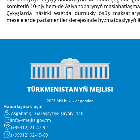
komitetiň 10-njy hem-de Aziya toparynyň maslahatlaşma
Çykyşlarda häzirki wagtda durnukly ösüş maksatlar
meselelerde parlamentler derejesinde hyzmatdaşlygyň äh
TÜRKMENISTANYŇ MEJLISI
2026 Ähli hukuklar goralan
Habarlaşmak üçin
Aşgabat ş., Garaşsyzlyk şaýoly, 110
info@mejlis.gov.tm
(+99312) 21-47-92
(+99312) 92-45-60