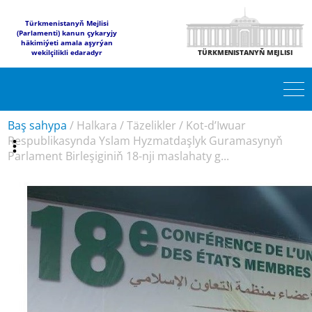
Türkmenistanyň Mejlisi
(Parlamenti) kanun çykaryjy
häkimiýeti amala aşyrýan
wekilçilikli edaradyr
TÜRKMENISTANYŇ MEJLISI
Baş sahypa
/
Halkara
/
Täzelikler
/
Kot-d’Iwuar
Respublikasynda Yslam Hyzmatdaşlyk Guramasynyň
Parlament Birleşiginiň 18-nji maslahaty g...