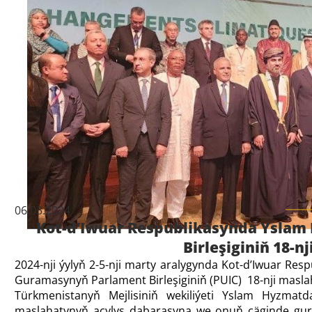
06.03.2024
Kot-d’Iwuar Respublikasynda Ysla
Birleşiginiň 18-n
2024-nji ýylyň 2-5-nji marty aralygynda Kot-d’Iwuar Re
Guramasynyň Parlament Birleşiginiň (PUIC) 18-nji maslaha
Türkmenistanyň Mejlisiniň wekiliýeti Yslam Hyzmatd
maslahatynyň açylyş dabarasyna we onuň çäginde gural