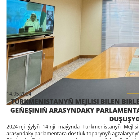
14.05.2024
TÜRKMENISTANYŇ MEJLISI BILEN BIRLE
GEŇEŞINIŇ ARASYNDAKY PARLAMENT
DUŞUŞYG
2024-nji ýylyň 14-nji maýynda Türkmenistanyň Mejlisi 
arasyndaky parlamentara dostluk toparynyň agzalarynyň 