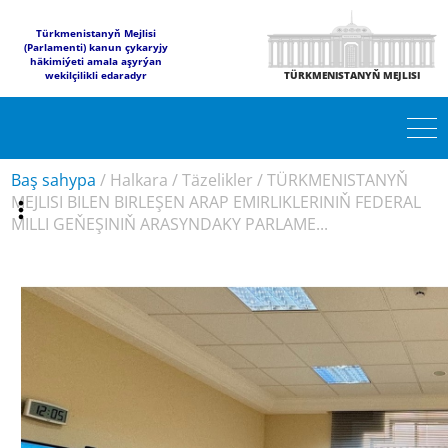
Türkmenistanyň Mejlisi
(Parlamenti) kanun çykaryjy
häkimiýeti amala aşyrýan
wekilçilikli edaradyr
TÜRKMENISTANYŇ MEJLISI
Baş sahypa
/
Halkara
/
Täzelikler
/
TÜRKMENISTANYŇ
MEJLISI BILEN BIRLEŞEN ARAP EMIRLIKLERINIŇ FEDERAL
MILLI GEŇEŞINIŇ ARASYNDAKY PARLAME...