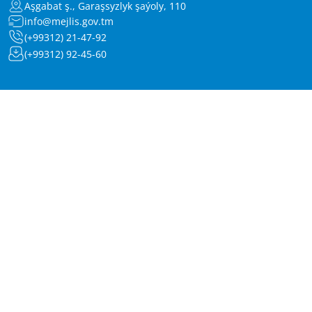
Aşgabat ş., Garaşsyzlyk şaýoly, 110
info@mejlis.gov.tm
(+99312) 21-47-92
(+99312) 92-45-60