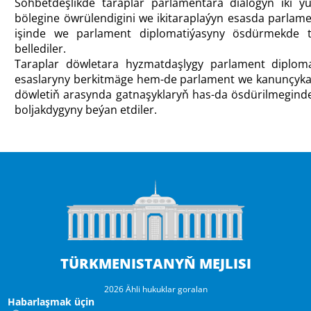
Söhbetdeşlikde taraplar parlamentara dialogyň iki
bölegine öwrülendigini we ikitaraplaýyn esasda parlam
işinde we parlament diplomatiýasyny ösdürmekde te
bellediler.
Taraplar döwletara hyzmatdaşlygy parlament diploma
esaslaryny berkitmäge hem-de parlament we kanunçykaryj
döwletiň arasynda gatnaşyklaryň has-da ösdürilmegind
boljakdygyny beýan etdiler.
TÜRKMENISTANYŇ MEJLISI
2026 Ähli hukuklar goralan
Habarlaşmak üçin