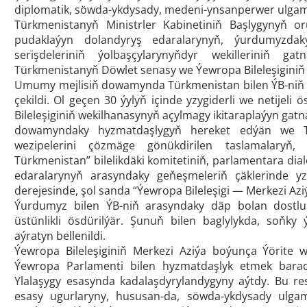
diplomatik, söwda-ykdysady, medeni-ynsanperwer ulgaml
Türkmenistanyň Ministrler Kabinetiniň Başlygynyň orun
pudaklaýyn dolandyryş edaralarynyň, ýurdumyzdaky
serişdeleriniň ýolbaşçylarynyňdyr wekilleriniň g
Türkmenistanyň Döwlet senasy we Ýewropa Bileleşiginiň
Umumy mejlisiň dowamynda Türkmenistan bilen ÝB-niň a
çekildi. Ol geçen 30 ýylyň içinde yzygiderli we netijeli 
Bileleşiginiň wekilhanasynyň açylmagy ikitaraplaýyn gatn
dowamyndaky hyzmatdaşlygyň hereket edýän we Tür
wezipelerini çözmäge gönükdirilen taslamalaryň,
Türkmenistan” bilelikdäki komitetiniň, parlamentara di
edaralarynyň arasyndaky geňeşmeleriň çäklerinde yzyg
derejesinde, şol sanda “Ýewropa Bileleşigi — Merkezi Aziý
Ýurdumyz bilen ÝB-niň arasyndaky däp bolan dostluk
üstünlikli ösdürilýär. Şunuň bilen baglylykda, soňky ý
aýratyn bellenildi.
Ýewropa Bileleşiginiň Merkezi Aziýa boýunça Ýörite w
Ýewropa Parlamenti bilen hyzmatdaşlyk etmek barada
Ylalaşygy esasynda kadalaşdyrylandygyny aýtdy. Bu r
esasy ugurlaryny, hususan-da, söwda-ykdysady ulgam