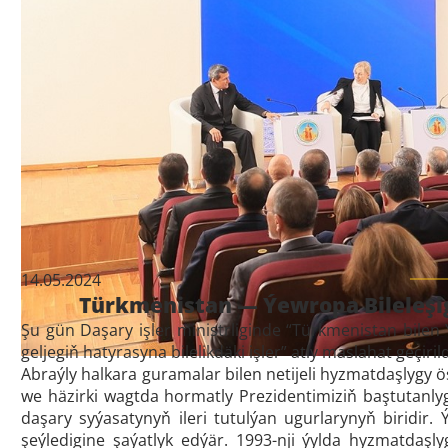
14.05.2024
Türkmenistan — Ýewropa Bileleşig
Şu gün Daşary işler ministrliginde “Türkmenistan bilen
geljegiň hatyrasyna bilelikdäki işler” atly maslahat geçirild
Abraýly halkara guramalar bilen netijeli hyzmatdaşly
we häzirki wagtda hormatly Prezidentimiziň baştutanly
daşary syýasatynyň ileri tutulýan ugurlarynyň biridir
şeýledigine şaýatlyk edýär. 1993-nji ýylda hyzmatdaş