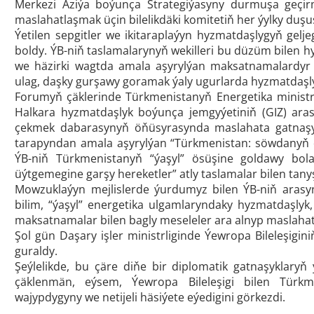
Merkezi Aziýa boýunça Strategiýasyny durmuşa geçirm
maslahatlaşmak üçin bilelikdäki komitetiň her ýylky duşuş
Ýetilen sepgitler we ikitaraplaýyn hyzmatdaşlygyň gel
boldy. ÝB-niň taslamalarynyň wekilleri bu düzüm bilen
we häzirki wagtda amala aşyrylýan maksatnamalardyr t
ulag, daşky gurşawy goramak ýaly ugurlarda hyzmatdaşl
Forumyň çäklerinde Türkmenistanyň Energetika ministr
Halkara hyzmatdaşlyk boýunça jemgyýetiniň (GIZ) ara
çekmek dabarasynyň öňüsyrasynda maslahata gatnaşyjy
tarapyndan amala aşyrylýan “Türkmenistan: söwdanyň 
ÝB-niň Türkmenistanyň “ýaşyl” ösüşine goldawy bol
üýtgemegine garşy hereketler” atly taslamalar bilen tany
Mowzuklaýyn mejlislerde ýurdumyz bilen ÝB-niň arasy
bilim, “ýaşyl” energetika ulgamlaryndaky hyzmatdaşlyk
maksatnamalar bilen bagly meseleler ara alnyp maslahat
Şol gün Daşary işler ministrliginde Ýewropa Bileleşig
guraldy.
Şeýlelikde, bu çäre diňe bir diplomatik gatnaşyklary
çäklenmän, eýsem, Ýewropa Bileleşigi bilen Türkm
wajypdygyny we netijeli häsiýete eýedigini görkezdi.