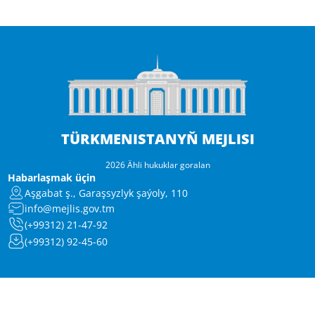
TÜRKMENISTANYŇ MEJLISI
2026 Ähli hukuklar goralan
Habarlaşmak üçin
Aşgabat ş., Garaşsyzlyk şaýoly, 110
info@mejlis.gov.tm
(+99312) 21-47-92
(+99312) 92-45-60