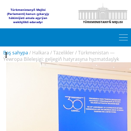
Türkmenistanyň Mejlisi
(Parlamenti) kanun çykaryjy
häkimiýeti amala aşyrýan
wekilçilikli edaradyr
TÜRKMENISTANYŇ MEJLISI
Baş sahypa
/
Halkara
/
Täzelikler
/
Türkmenistan —
Ýewropa Bileleşigi: geljegiň hatyrasyna hyzmatdaşlyk