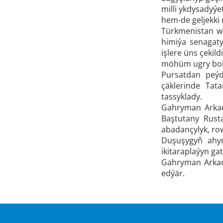
milli ykdysadyýe
hem-de geljekki 
Türkmenistan we
himiýa senagaty
işlere üns çeki
möhüm ugry bol
Pursatdan peýd
çäklerinde Tat
tassyklady.
Gahryman Arkada
Baştutany Rusta
abadançylyk, row
Duşuşygyň ahyr
ikitaraplaýyn ga
Gahryman Arkad
edýär.