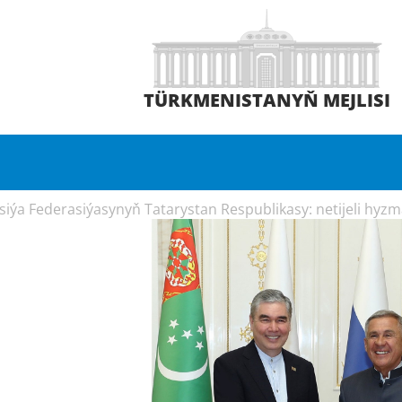
TÜRKMENISTANYŇ MEJLISI
ýa Federasiýasynyň Tatarystan Respublikasy: netijeli hyzma