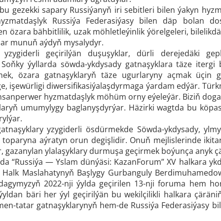
iň bu gezekki sapary Russiýanyň iri sebitleri bilen ýakyn 
hyzmatdaşlyk Russiýa Federasiýasy bilen däp bolan dost
n özara bähbitlilik, uzak möhletleýinlik ýörelgeleri, bilelik
klar munuň aýdyň mysalydyr.
 yzygiderli geçirilýän duşuşyklar, dürli derejedäki ge
 Soňky ýyllarda söwda-ykdysady gatnaşyklara täze itergi be
ek, özara gatnaşyklaryň täze ugurlaryny açmak üçin gi
, işewürligi diwersifikasiýalaşdyrmaga ýardam edýär. Tür
nsanperwer hyzmatdaşlyk möhüm orny eýeleýär. Biziň dogan
laryň umumylygy baglanyşdyrýar. Häzirki wagtda bu köpa
ylýar.
gatnaşyklary yzygiderli ösdürmekde Söwda-ykdysady, ylmy
ş toparyna aýratyn orun degişlidir. Onuň mejlislerinde ik
, gazanylan ylalaşyklary durmuşa geçirmek boýunça anyk çär
da “Russiýa — Yslam dünýäsi: KazanForum” XV halkara ykdys
 Halk Maslahatynyň Başlygy Gurbanguly Berdimuhamed
agymyzyň 2022-nji ýylda geçirilen 13-nji foruma hem 
ýyldan bäri her ýyl geçirilýän bu wekilçilikli halkara çär
en-tatar gatnaşyklarynyň hem-de Russiýa Federasiýasy bilen