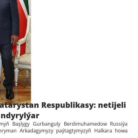
tarystan Respublikasy: netijeli
ndyrylýar
atynyň Başlygy Gurbanguly Berdimuhamedow Russiýa
Gahryman Arkadagymyzy paýtagtymyzyň Halkara howa