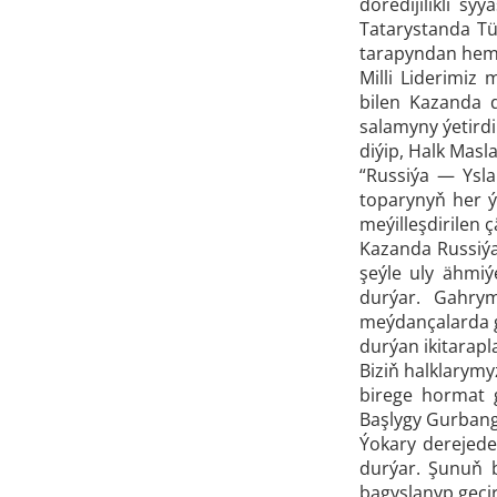
döredijilikli s
Tatarystanda Tü
tarapyndan hemm
Milli Liderimiz
bilen Kazanda 
salamyny ýetird
diýip, Halk Masl
“Russiýa — Ysl
toparynyň her ý
meýilleşdirilen ç
Kazanda Russiýa
şeýle uly ähmiý
durýar. Gahry
meýdançalarda g
durýan ikitarapl
Biziň halklarymy
birege hormat g
Başlygy Gurban
Ýokary derejede 
durýar. Şunuň b
bagyşlanyp geçi