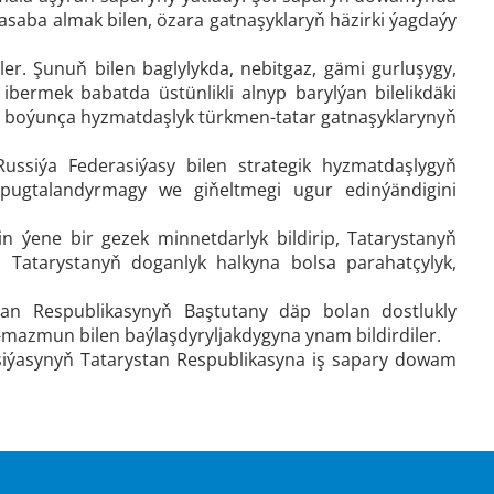
 hasaba almak bilen, özara gatnaşyklaryň häzirki ýagdaýy
er. Şunuň bilen baglylykda, nebitgaz, gämi gurluşygy,
ibermek babatda üstünlikli alnyp barylýan bilelikdäki
at boýunça hyzmatdaşlyk türkmen-tatar gatnaşyklarynyň
ussiýa Federasiýasy bilen strategik hyzmatdaşlygyň
 pugtalandyrmagy we giňeltmegi ugur edinýändigini
ýene bir gezek minnetdarlyk bildirip, Tatarystanyň
, Tatarystanyň doganlyk halkyna bolsa parahatçylyk,
tan Respublikasynyň Baştutany däp bolan dostlukly
y-mazmun bilen baýlaşdyryljakdygyna ynam bildirdiler.
asynyň Tatarystan Respublikasyna iş sapary dowam