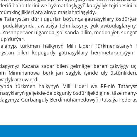
tleriň bähbitlerini we hyzmatdaşlygyň köpýyllyk tejribesini
mümkinçilikleri ara alnyp maslahatlaşyldy.
 Tatarystan dürli ugurlar boýunça gatnaşyklary ösdürýärl
 pudaklarynda, awiasiýa tehnikasyny, ýük awtoulaglaryny 
ldi. Ynsanperwer ulgamda, şol sanda bilim, medeniýet, sung
up durýar.
alanyp, türkmen halkynyň Milli Lideri Türkmenistanyň R
arystan bilen köpugurly gatnaşyklary hemmetaraplaýyn
gymyz Kazana sapar bilen gelmäge iberen çakylygy üçin 
m Minnihanowa berk jan saglyk, işinde uly üstünlikleri
açlyk arzuw etdi.
ynda türkmen halkynyň Milli Lideri we RF-niň Tatarys
tnaşyklaryň geljekde-de okgunly ösdüriljekdigine, täze man
agymyz Gurbanguly Berdimuhamedowyň Russiýa Federasiý