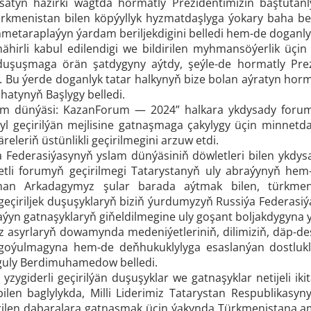
yýasatyň häzirki wagtda hormatly Prezidentimiziň baştutanl
rkmenistan bilen köpýyllyk hyzmatdaşlyga ýokary baha ber
etaraplaýyn ýardam beriljekdigini belledi hem-de doganly
 mähirli kabul edilendigi we bildirilen myhmansöýerlik üç
duşuşmaga örän şatdygyny aýtdy, şeýle-de hormatly Pre
i. Bu ýerde doganlyk tatar halkynyň bize bolan aýratyn hor
ahatynyň Başlygy belledi.
am dünýäsi: KazanForum — 2024” halkara ykdysady forum
yl geçirilýän mejlisine gatnaşmaga çakylygy üçin minnetdar
äreleriň üstünlikli geçirilmegini arzuw etdi.
 Federasiýasynyň yslam dünýäsiniň döwletleri bilen ykdys
etli forumyň geçirilmegi Tatarystanyň uly abraýynyň he
man Arkadagymyz şular barada aýtmak bilen, türkmen 
eçiriljek duşuşyklaryň biziň ýurdumyzyň Russiýa Federas
aýyn gatnaşyklaryň giňeldilmegine uly goşant boljakdygyna y
z asyrlaryň dowamynda medeniýetleriniň, dilimiziň, däp-de
oýulmagyna hem-de deňhukuklylyga esaslanýan dostlukly 
guly Berdimuhamedow belledi.
yzygiderli geçirilýän duşuşyklar we gatnaşyklar netijeli ik
ilen baglylykda, Milli Liderimiz Tatarystan Respublikas
rilen dabaralara gatnaşmak üçin ýakynda Türkmenistana a