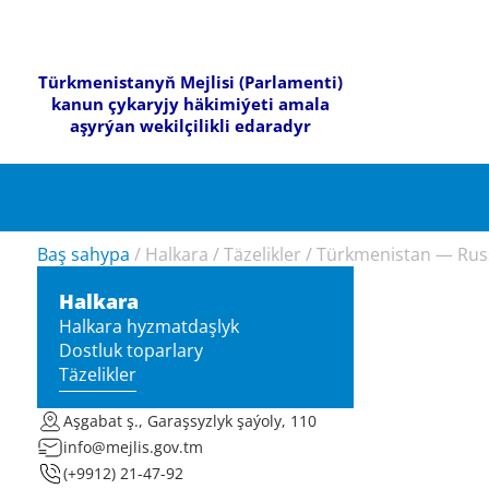
Türkmenistanyň Mejlisi (Parlamenti)
kanun çykaryjy häkimiýeti amala
aşyrýan wekilçilikli edaradyr
Baş sahypa
/
Halkara
/
Täzelikler
/
Türkmenistan — Russi
Halkara
Halkara hyzmatdaşlyk
Dostluk toparlary
Täzelikler
Aşgabat ş., Garaşsyzlyk şaýoly, 110
info@mejlis.gov.tm
(+9912) 21-47-92