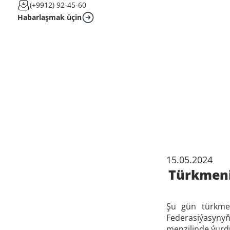
(+9912) 92-45-60
Habarlaşmak üçin
15.05.2024
Türkmeni
Şu gün türkmen
Federasiýasyny
menzilinde ýurd