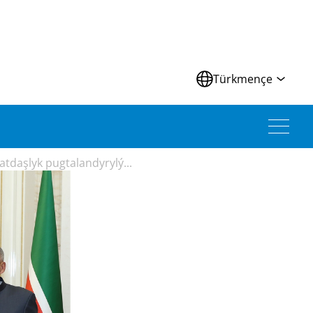
Türkmençe
tdaşlyk pugtalandyrylý...