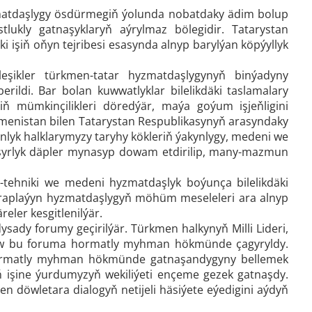
hyzmatdaşlygy ösdürmegiň ýolunda nobatdaky ädim bolup
lukly gatnaşyklaryň aýrylmaz bölegidir. Tatarystan
däki işiň oňyn tejribesi esasynda alnyp barylýan köpýyllyk
pleşikler türkmen-tatar hyzmatdaşlygynyň binýadyny
rildi. Bar bolan kuwwatlyklar bilelikdäki taslamalary
ň mümkinçilikleri döredýär, maýa goýum işjeňligini
kmenistan bilen Tatarystan Respublikasynyň arasyndaky
lyk halklarymyzy taryhy kökleriň ýakynlygy, medeni we
syrlyk däpler mynasyp dowam etdirilip, many-mazmun
-tehniki we medeni hyzmatdaşlyk boýunça bilelikdäki
itaraplaýyn hyzmatdaşlygyň möhüm meseleleri ara alnyp
eler kesgitlenilýär.
ady forumy geçirilýär. Türkmen halkynyň Milli Lideri,
ow bu foruma hormatly myhman hökmünde çagyryldy.
hormatly myhman hökmünde gatnaşandygyny bellemek
äniň işine ýurdumyzyň wekiliýeti ençeme gezek gatnaşdy.
 döwletara dialogyň netijeli häsiýete eýedigini aýdyň