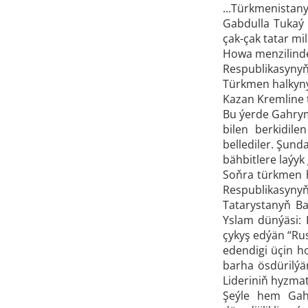
...Türkmenistan
Gabdulla Tukaý
çak-çak tatar mi
Howa menzilind
Respublikasynyň
Türkmen halkyny
Kazan Kremline 
Bu ýerde Gahrym
bilen berkidil
bellediler. Şun
bähbitlere laýy
Soňra türkmen h
Respublikasynyň
Tatarystanyň B
Yslam dünýäsi: 
çykyş edýän “Ru
edendigi üçin h
barha ösdürilýä
Lideriniň hyzmat
Şeýle hem Gahr