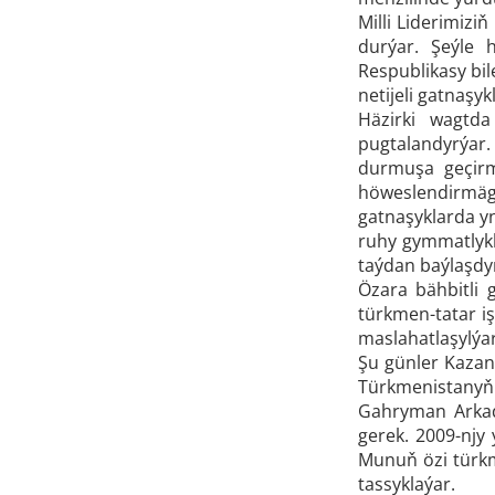
Milli Liderimiz
durýar. Şeýle 
Respublikasy bile
netijeli gatnaşy
Häzirki wagtda
pugtalandyrýar.
durmuşa geçirm
höweslendirmäge
gatnaşyklarda y
ruhy gymmatlyk
taýdan baýlaşdyr
Özara bähbitli 
türkmen-tatar i
maslahatlaşylýar
Şu günler Kazan
Türkmenistanyň
Gahryman Arkad
gerek. 2009-njy 
Munuň özi türkm
tassyklaýar.