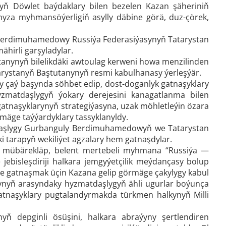
nyň Döwlet baýdaklary bilen bezelen Kazan şäheriniň
za myhmansöýerligiň asylly däbine görä, duz-çörek,
Berdimuhamedowy Russiýa Federasiýasynyň Tatarystan
hirli garşyladylar.
tanynyň bilelikdäki awtoulag kerweni howa menzilinden
arystanyň Baştutanynyň resmi kabulhanasy ýerleşýär.
çaý başynda söhbet edip, dost-doganlyk gatnaşyklary
yzmatdaşlygyň ýokary derejesini kanagatlanma bilen
atnaşyklarynyň strategiýasyna, uzak möhletleýin özara
mäge taýýardyklary tassyklanyldy.
 Başlygy Gurbanguly Berdimuhamedowyň we Tatarystan
 tarapyň wekiliýet agzalary hem gatnaşdylar.
i mübärekläp, belent mertebeli myhmana “Russiýa —
bisleşdiriji halkara jemgyýetçilik meýdançasy bolup
ne gatnaşmak üçin Kazana gelip görmäge çakylygy kabul
asynyň arasyndaky hyzmatdaşlygyň ähli ugurlar boýunça
gatnaşyklary pugtalandyrmakda türkmen halkynyň Milli
 depginli ösüşini, halkara abraýyny şertlendiren