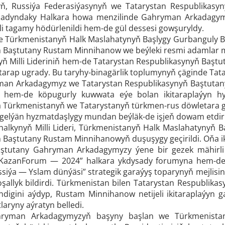
yň, Russiýa Federasiýasynyň we Tatarystan Respublikasy
 adyndaky Halkara howa menzilinde Gahryman Arkadagymy
lli tagamy hödürlenildi hem-de gül dessesi gowşuryldy.
e Türkmenistanyň Halk Maslahatynyň Başlygy Gurbanguly 
 Baştutany Rustam Minnihanow we beýleki resmi adamlar mä
ň Milli Lideriniň hem-de Tatarystan Respublikasynyň Baştu
tarap ugrady. Bu taryhy-binagärlik toplumynyň çäginde Tat
an Arkadagymyz we Tatarystan Respublikasynyň Baştutany 
en hem-de köpugurly kuwwata eýe bolan ikitaraplaýyn h
da Türkmenistanyň we Tatarystanyň türkmen-rus döwletara g
k gelýän hyzmatdaşlygy mundan beýläk-de işjeň dowam etdir
alkynyň Milli Lideri, Türkmenistanyň Halk Maslahatynyň
 Baştutany Rustam Minnihanowyň duşuşygy geçirildi. Oňa iki
aştutany Gahryman Arkadagymyzy ýene bir gezek mähirl
KazanForum — 2024” halkara ykdysady forumyna hem-de je
ssiýa — Yslam dünýäsi” strategik garaýyş toparynyň mejlisi
oşallyk bildirdi. Türkmenistan bilen Tatarystan Respublik
ndigini aýdyp, Rustam Minnihanow netijeli ikitaraplaýyn 
laryny aýratyn belledi.
yman Arkadagymyzyň başyny başlan we Türkmenistanyň