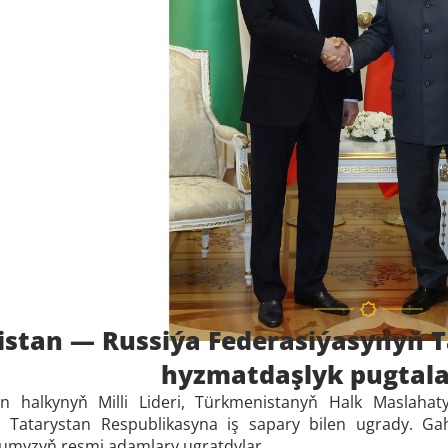
stan — Russiýa Federasiýasynyň Ta
hyzmatdaşlyk pugtala
 halkynyň Milli Lideri, Türkmenistanyň Halk Maslah
ň Tatarystan Respublikasyna iş sapary bilen ugrady. 
umyzyň resmi adamlary ugratdylar.