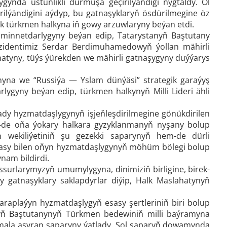
ygynda üstünlikli durmuşa geçirilýändigi nygtaldy. Ol
ilýändigini aýdyp, bu gatnaşyklaryň ösdürilmegine öz
k türkmen halkyna iň gowy arzuwlaryny beýan etdi.
in minnetdarlygyny beýan edip, Tatarystanyň Baştutany
zidentimiz Serdar Berdimuhamedowyň ýollan mähirli
matyny, tüýs ýürekden we mähirli gatnaşygyny duýýarys
yna we “Russiýa — Yslam dünýäsi” strategik garaýyş
lygyny beýan edip, türkmen halkynyň Milli Lideri ähli
ady hyzmatdaşlygynyň işjeňleşdirilmegine gönükdirilen
m-de oňa ýokary halkara gyzyklanmanyň nyşany bolup
wekiliýetiniň şu gezekki saparynyň hem-de dürli
iýasy bilen oňyn hyzmatdaşlygynyň möhüm bölegi bolup
nam bildirdi.
ssurlarymyzyň umumylygyna, dinimiziň birligine, birek-
gatnaşyklary saklapdyrlar diýip, Halk Maslahatynyň
itaraplaýyn hyzmatdaşlygyň esasy şertleriniň biri bolup
ynyň Baştutanynyň Türkmen bedewiniň milli baýramyna
mala aşyran saparyny ýatlady. Şol saparyň dowamynda