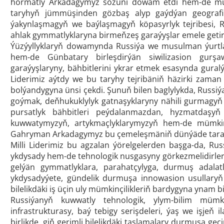
hormatly Arkadagymyz sözüni dowam etdi hem-de mun
taryhyň jümmüşinden gözbaş alyp gaýdýan geograf
ýakynlaşmagyň we baýlaşmagyň köpasyrlyk tejribesi, R
ahlak gymmatlyklaryna birmeňzeş garaýyşlar emele getir
Ýüzýyllyklaryň dowamynda Russiýa we musulman ýurt
hem-de Günbatary birleşdirýän siwilizasion gurşa
garaýyşlaryny, bähbitlerini ykrar etmek esasynda guralý
Liderimiz aýtdy we bu taryhy tejribäniň häzirki zama
bolýandygyna ünsi çekdi. Şunuň bilen baglylykda, Russiý
goýmak, deňhukuklylyk gatnaşyklaryny nähili gurmagyň
pursatlyk bähbitleri peýdalanmazdan, hyzmatdaşyň 
kuwwatymyzyň, artykmaçlyklarymyzyň hem-de mümkinçi
Gahryman Arkadagymyz bu çemeleşmäniň dünýäde tarapd
Milli Liderimiz bu agzalan ýörelgelerden başga-da, Rus
ykdysady hem-de tehnologik nusgasyny görkezmelidirler d
gelýän gymmatlyklara, parahatçylyga, durmuş adalatl
ykdysadyýete, gündelik durmuşa innowasion usullaryň
bilelikdäki iş üçin uly mümkinçilikleriň bardygyna ynam bi
Russiýanyň kuwwatly tehnologik, ylym-bilim mümki
infrastrukturasy, baý tebigy serişdeleri, ýaş we işjeň 
birlikde, giň gerimli bilelikdäki taslamalary durmuşa ge