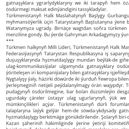
gatnaşyklara ygrarlydyklaryny we iki tarapyň hem öza
ösdürmegi maksat edinýändigini tassykladylar.
Türkmenistanyň Halk Maslahatynyň Başlygy Gurbangul
myhmansöýerlik üçin Tatarystanyň Baştutanyna ýene bi
Watanymyza ugrady. Birnäçe wagtdan soňra türkmen ha
menziline gondy. Bu ýerde Gahryman Arkadagymyzy ýur
***
Türkmen halkynyň Milli Lideri, Türkmenistanyň Halk 
Federasiýasynyň Tatarystan Respublikasyna iş saparyn
duşuşyklarynda hyzmatdaşlygy mundan beýläk-de giňelt
ulag-kommunikasiýalar ulgamynda gatnaşyklary ösdür
ýöriteleşen iri kompaniýalary bilen gatnaşyklary işjeňle
Nygtalyşy ýaly, häzirki döwürde iki ýurduň Ýewropa bil
ýerleşmeginiň netijeli peýdalanylmagy örän wajypdyr. 
pudagynyň ösdürilmegine, bar bolan düzümleýin desga
ugurdaky çäreler üstaşyr ulag ugurlarynyň, ýük we 
mümkinçilikleri açýar. Türkmenistanyň dürli foruml
talaplaryna laýyk gelýär hem-de söwda-ykdysady gatna
hyzmatdaşlygy berkitmäge gönükdirilendir. Şolaryň biri-
Kazan şäheriniň häkimliginde ýerine ýetiriji komite