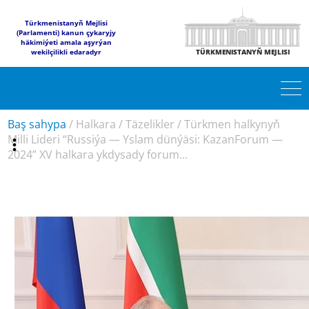
Türkmenistanyň Mejlisi
(Parlamenti) kanun çykaryjy
häkimiýeti amala aşyrýan
wekilçilikli edaradyr
TÜRKMENISTANYŇ MEJLISI
Baş sahypa
/
Halkara
/
Täzelikler
/
Türkmen halkynyň
Milli Lideri “Russiýa — Yslam dünýäsi: KazanForum —
2024” XV halkara ykdysady forum...