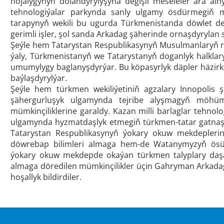
hojalygynyň dolandyrylyşyna degişli meseleler ara aln
tehnologiýalar parkynda sanly ulgamy ösdürmegiň m
tarapynyň wekili bu ugurda Türkmenistanda döwlet der
gerimli işler, şol sanda Arkadag şäherinde ornaşdyrylan
Şeýle hem Tatarystan Respublikasynyň Musulmanlaryň ruhy
ýaly, Türkmenistanyň we Tatarystanyň doganlyk halkla
umumylygy baglanyşdyrýar. Bu köpasyrlyk däpler häzir
baýlaşdyrylýar.
Şeýle hem türkmen wekiliýetiniň agzalary Innopolis
şähergurluşyk ulgamynda tejribe alyşmagyň möhümdi
mümkinçiliklerine garaldy. Kazan milli barlaglar tehnol
ulgamynda hyzmatdaşlyk etmegiň türkmen-tatar gatnaşyk
Tatarystan Respublikasynyň ýokary okuw mekdeplerin
döwrebap bilimleri almaga hem-de Watanymyzyň ösü
ýokary okuw mekdepde okaýan türkmen talyplary daşar
almaga döredilen mümkinçilikler üçin Gahryman Arkad
hoşallyk bildirdiler.