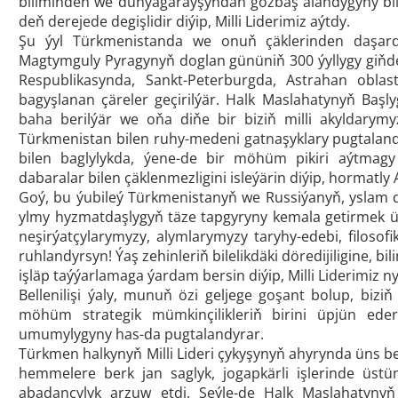
biliminden we dünýägaraýşyndan gözbaş alandygyny bil
deň derejede degişlidir diýip, Milli Liderimiz aýtdy.
Şu ýyl Türkmenistanda we onuň çäklerinden daşar
Magtymguly Pyragynyň doglan gününiň 300 ýyllygy giňde
Respublikasynda, Sankt-Peterburgda, Astrahan obla
bagyşlanan çäreler geçirilýär. Halk Maslahatynyň Baş
baha berilýär we oňa diňe bir biziň milli akyldary
Türkmenistan bilen ruhy-medeni gatnaşyklary pugtala
bilen baglylykda, ýene-de bir möhüm pikiri aýtmagy
dabaralar bilen çäklenmezligini isleýärin diýip, hormat
Goý, bu ýubileý Türkmenistanyň we Russiýanyň, yslam 
ylmy hyzmatdaşlygyň täze tapgyryny kemala getirmek üç
neşirýatçylarymyzy, alymlarymyzy taryhy-edebi, filosof
ruhlandyrsyn! Ýaş zehinleriň bilelikdäki döredijiligine
işläp taýýarlamaga ýardam bersin diýip, Milli Liderimiz n
Bellenilişi ýaly, munuň özi geljege goşant bolup, biz
möhüm strategik mümkinçilikleriň birini üpjün ede
umumylygyny has-da pugtalandyrar.
Türkmen halkynyň Milli Lideri çykyşynyň ahyrynda üns ber
hemmelere berk jan saglyk, jogapkärli işlerinde üstün
abadançylyk arzuw etdi. Şeýle-de Halk Maslahatyn