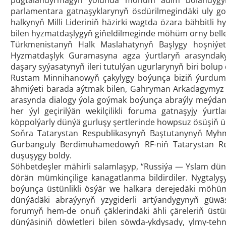
parlamentara gatnaşyklarynyň ösdürilmegindäki uly go
halkynyň Milli Lideriniň häzirki wagtda özara bähbitli 
bilen hyzmatdaşlygyň giňeldilmeginde möhüm orny bellen
Türkmenistanyň Halk Maslahatynyň Başlygy hoşniýetli
Hyzmatdaşlyk Guramasyna agza ýurtlaryň arasyndaky 
daşary syýasatynyň ileri tutulýan ugurlarynyň biri bolu
Rustam Minnihanowyň çakylygy boýunça biziň ýurdumy
ähmiýeti barada aýtmak bilen, Gahryman Arkadagymyz on
arasynda dialogy ýola goýmak boýunça abraýly meýdanç
her ýyl geçirilýän wekilçilikli foruma gatnaşyjy ýur
köppolýarly dünýä gurluşy şertlerinde howpsuz ösüşiň üp
Soňra Tatarystan Respublikasynyň Baştutanynyň Myh
Gurbanguly Berdimuhamedowyň RF-niň Tatarystan Res
duşuşygy boldy.
Söhbetdeşler mähirli salamlaşyp, “Russiýa — Yslam dü
dörän mümkinçilige kanagatlanma bildirdiler. Nygtalyşy
boýunça üstünlikli ösýär we halkara derejedäki möhüm
dünýädäki abraýynyň yzygiderli artýandygynyň güw
forumyň hem-de onuň çäklerindäki ähli çäreleriň üstün
dünýäsiniň döwletleri bilen söwda-ykdysady, ylmy-te