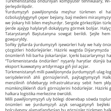
Türkmenistanda öndürilýän kompýuter tehnikalary, Wi-Fi
ýerleşdirilipdir.
Ýurdumyzyň pawilýonynda meşhur türkmen el haly
özboluşlylygynyň çeper beýany, baý medeni mirasymyzyň 
we ýokary hili bilen meşhurdyr. Sergide görkezilýän tü
ýerde ajaýyp halylaryň dokalyşyny görmek bolýar. Halyçy
Tatarystanyň Baştutanyna sowgat berildi. Şeýle h
gowşuryldy.
Soňky ýyllarda ýurdumyzyň işewürleri haly we haly önüml
çözgütleri hödürleýärler. Häzirki wagtda Diýarymyzda ý
önümleriň hili barha ýokarlanýar. Içerki bazarlarymyz har
“Türkmenistanda öndürilen” nyşanly harytlar dünýä b
eksport kuwwatyny artdyrmaga giň ýol açýar.
Türkmenistanyň milli pawilýonynda ýurdumyzyň ulag-log
serişdeleriniň ähli görnüşleriniň, paýtagtymyzyň Hal
menziliniň öňdebaryjy infrastrukturasy sebit hem y
mümkinçilikleriň dürli görnüşlerini hödürleýär. Häzir
halkara logistika merkezine öwrüldi.
Milli pawilýonymyzyň uly bölegi döwrebap söwda toplum
önümleri we ýurdumyzyň azyk senagatynyň beýleki ha
bolçulygyny alamatlandyrýan bu görnüşler türkmen hal