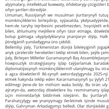
alyşmalary, intellektual kuwwaty, öňdebaryjy çözgütleri
oňyn şertleri döredýär.
Umuman, Russiýanyň we musulman ýurtlarynyň tutuş d
mümkinçiliklerini birleşdirip, syýasatda, ykdysadyýetd
hem-de taryhy tejribesini peseltmezden, hoşniýetli erk-
bilen, ählumumy meýillere oňyn täsir etmäge, döwletl
bolup galmaga ukyplydyklaryna ynanýaryn diýip, Halk
ýörelgäniň şundadygyna üns çekildi.
Bellenilişi ýaly, Türkmenistan dünýä bileleşiginiň jo
anyk çäreleridir hereketleri teklip etmek bilen, şeýle 
ýaly, Birleşen Milletler Guramasynyň Baş Assambleýasy
howpsuzlyk strategiýasyny işläp taýýarlamak baradak
diplomatiýasynyň mümkinçilikleriniň ulanylmagy bu str
ä agza döwletleriň 86-synyň awtordaşlygynda 2025-nji
etmek hakynda teklip eden Kararnamasynyň şu ýylyň 21
edilmegi ýene-de bir möhüm waka boldy. Bu örän uly w
aýratyn-da, awtordaş döwletlere bu resminamany işläp
üçin minnetdarlyk bildirmek isleýärin. Bu ýurtlary
Parahatçylygy we ynanyşmagy ilerletmek işinde musulm
diýip, Gahryman Arkadagymyz belledi. Olar dünýädäki g