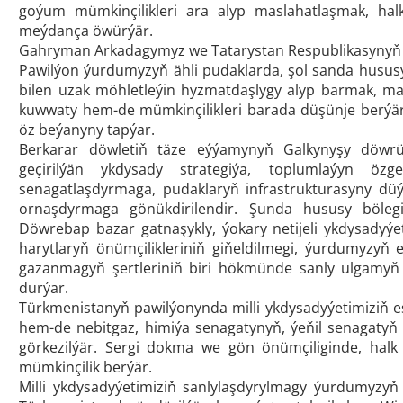
goýum mümkinçilikleri ara alyp maslahatlaşmak, halk
meýdança öwürýär.
Gahryman Arkadagymyz we Tatarystan Respublikasynyň B
Pawilýon ýurdumyzyň ähli pudaklarda, şol sanda hususy
bilen uzak möhletleýin hyzmatdaşlygy alyp barmak, m
kuwwaty hem-de mümkinçilikleri barada düşünje berýär.
öz beýanyny tapýar.
Berkarar döwletiň täze eýýamynyň Galkynyşy döwrü
geçirilýän ykdysady strategiýa, toplumlaýyn ö
senagatlaşdyrmaga, pudaklaryň infrastrukturasyny düý
ornaşdyrmaga gönükdirilendir. Şunda hususy böleg
Döwrebap bazar gatnaşykly, ýokary netijeli ykdysadyýe
harytlaryň önümçilikleriniň giňeldilmegi, ýurdumyzyň
gazanmagyň şertleriniň biri hökmünde sanly ulgamyň 
durýar.
Türkmenistanyň pawilýonynda milli ykdysadyýetimiziň 
hem-de nebitgaz, himiýa senagatynyň, ýeňil senagatyň d
görkezilýär. Sergi dokma we gön önümçiliginde, halk 
mümkinçilik berýär.
Milli ykdysadyýetimiziň sanlylaşdyrylmagy ýurdumyzy