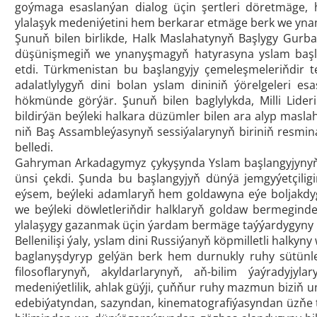
goýmaga esaslanýan dialog üçin şertleri döretmäge, h
ylalaşyk medeniýetini hem berkarar etmäge berk we yna
Şunuň bilen birlikde, Halk Maslahatynyň Başlygy Gur
düşünişmegiň we ynanyşmagyň hatyrasyna yslam başlan
etdi. Türkmenistan bu başlangyjy çemeleşmeleriňdir tekl
adalatlylygyň dini bolan yslam dininiň ýörelgeleri e
hökmünde görýär. Şunuň bilen baglylykda, Milli Lide
bildirýän beýleki halkara düzümler bilen ara alyp mas
niň Baş Assambleýasynyň sessiýalarynyň biriniň resm
belledi.
Gahryman Arkadagymyz çykyşynda Yslam başlangyjynyň 
ünsi çekdi. Şunda bu başlangyjyň dünýä jemgyýetçiligin
eýsem, beýleki adamlaryň hem goldawyna eýe boljakdy
we beýleki döwletleriňdir halklaryň goldaw bermeginde 
ylalaşygy gazanmak üçin ýardam bermäge taýýardygyny ha
Bellenilişi ýaly, yslam dini Russiýanyň köpmilletli hal
baglanyşdyryp gelýän berk hem durnukly ruhy sütünler
filosoflarynyň, akyldarlarynyň, aň-bilim ýaýradyj
medeniýetlilik, ahlak güýji, çuňňur ruhy mazmun biziň
edebiýatyndan, sazyndan, kinematografiýasyndan üzňe 