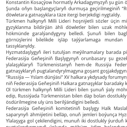
Konstantin Kosaçýow hormatly Arkadagymyzyň şu gün öň
Şunda oňyn başlangyçlaryň durmuşa geçirilmeginiň “Ru
döwletara gatnaşyklara täze itergi berjekdigi nygtaldy.
Türkmen halkynyň Milli Lideri hoşniýetli sözler üçin 
gyzyklanma bildirýän ähli döwletler bilen uzak möhl
hökmünde garalýandygyny belledi. Şunuň bilen bagly
görnüşlerini bilelikde işläp taýýarlamaga munda
tassyklanyldy.
Hyzmatdaşlygyň ileri tutulýan meýilnamalary barada 
Federasiýa Geňeşiniň Başlygynyň orunbasary şu gezekk
ylalaşyklaryň Türkmenistanyň hem-de Russiýa Federa
gatnaşyklaryň pugtalandyrylmagyna goşant goşjakdygyna 
“Russiýa — Yslam dünýäsi” XV halkara ykdysady forumyn
niň Federasiýa Geňeşiniň Halkara gatnaşyklar baradaky k
Ol türkmen halkynyň Milli Lideri bilen şunuň ýaly m
edip, Russiýada Türkmenistan bilen däp bolan dostlukl
ösdürilmegine uly üns berilýändigini belledi.
Federasiýa Geňeşiniň komitetiniň başlygy Halk Masl
saparynyň ähmiýetini belläp, onuň jemleri boýunça H
Ylalaşyga gol çekilendigini, munuň iki dostlukly ýurduň
pugtalandyrmagyň ýolunda möhüm ädim bolandygy