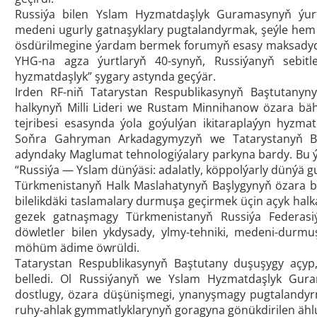
Russiýa bilen Yslam Hyzmatdaşlyk Guramasynyň ýurt
medeni ugurly gatnaşyklary pugtalandyrmak, şeýle hem
ösdürilmegine ýardam bermek forumyň esasy maksadydyr
YHG-na agza ýurtlaryň 40-synyň, Russiýanyň sebitle
hyzmatdaşlyk” şygary astynda geçýär.
Irden RF-niň Tatarystan Respublikasynyň Baştutany
halkynyň Milli Lideri we Rustam Minnihanow özara bähbitl
tejribesi esasynda ýola goýulýan ikitaraplaýyn hyzmat
Soňra Gahryman Arkadagymyzyň we Tatarystanyň Baş
adyndaky Maglumat tehnologiýalary parkyna bardy. Bu ý
“Russiýa — Yslam dünýäsi: adalatly, köppolýarly dünýä gur
Türkmenistanyň Halk Maslahatynyň Başlygynyň özara bä
bilelikdäki taslamalary durmuşa geçirmek üçin açyk h
gezek gatnaşmagy Türkmenistanyň Russiýa Federasi
döwletler bilen ykdysady, ylmy-tehniki, medeni-durm
möhüm ädime öwrüldi.
Tatarystan Respublikasynyň Baştutany duşuşygy açyp
belledi. Ol Russiýanyň we Yslam Hyzmatdaşlyk Gura
dostlugy, özara düşünişmegi, ynanyşmagy pugtalandyr
ruhy-ahlak gymmatlyklarynyň goragyna gönükdirilen ähl