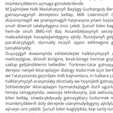
mümkinçiliklerini açmaga gönükdirilendir.
M.Şaýmiýew Halk Maslahatynyň Başlygy Gurbanguly B
gatnaşmagynyň ähmiýetini belläp, Milli Liderimiziň 
düşünişmegiň we ynanyşmagyň hatyrasyna yslam başlang
onuň döwrüň talabydygyna ünsi çekdi. Şunuň bilen bag
hem-de onuň BMG-niň Baş Assambleýasynyň sessiý
maksadalaýyk hasaplaýandygyny aýtdy. Russiýanyň ge
parahatçylygyň, durnukly ösüşiň üpjün edilmegine 
tassyklanyldy.
Duşuşygyň dowamynda söhbetdeşler halklarymyzyň a
meňzeşligine, dininiň birligine, birek-birege hormat 
saklap gelýändiklerini bellediler. Türkmen-tatar gat
derejesi netijeli ikitaraplaýyn dialogy ösdürmek üçin b
we Tatarystanda geçirilýän milli baýramlara, iri halkara 
halklarymyzyň arasyndaky dostlukly we hoşniýetli gatna
Söhbetdeşler ikitaraplaýyn hyzmatdaşlygyň dürli ugur
himiýa senagatynda, awiasiýa tehnikasyny, ýük awtoula
bilen belläp, söwda-ykdysady gatnaşyklary ösdürmek m
mümkinçilikleriň doly derejede ulanylmalydygyny aýtd
aýratyn üns çekildi. Şunuň bilen baglylykda, köp sanly