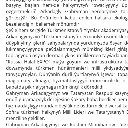
başyny başlan hem-de halkymyzyň rowaçlygyny üpj
özgertmeleriň Arkadagly Gahryman Serdarymyz tara
görkezýär. Bu önümleriň kabul edilen halkara ekolog
bezelendigini bellemek möhümdir.
Şeýle hem sergide Türkmenistanyň Ylymlar akademiýas
Arkadagymyzyň “Türkmenistanyň dermanlyk ösümlikleri” a
düýpli ylmy işleriň sahypalarynda ýurdumyzda ösýän der
lukmançylygynda peýdalanmagyň mümkinçilikleri giňiş
topragynda ösýän dermanlyk ösümliklerden taýýarlanan
“Russia Halal EXPO” maýa goýum we infrastruktura tas
dowamynda türkmen hünärmenleri milli ykdysadyýet
tanyşdyrdylar. Dünýäniň dürli ýurtlarynyň işewür topa
maglumaty almaga, hyzmatdaşlygyň mümkinçiliklerini 
babatda pikir alyşmaga mümkinçilik döredildi.
Gahryman Arkadagymyz we Tatarystan Respublikasynyň
onuň guramaçylyk derejesine ýokary baha berdiler hem-d
hyzmatdaşlygy mundan beýläk-de ösdürmek, diwersifikasi
Soňra türkmen halkynyň Milli Lideri we Tatarystanyň 
menziline geldiler.
Gahryman Arkadagymyz we Rustam Minnihanow Türkmeni