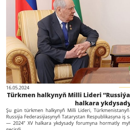
16.05.2024
Türkmen halkynyň Milli Lideri “Russiý
halkara ykdysad
Şu gün türkmen halkynyň Milli Lideri, Türkmenistan
Russiýa Federasiýasynyň Tatarystan Respublikasyna iş
— 2024” XV halkara ykdysady forumyna hormatly my
geçirdi.