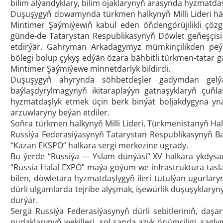
bilim alýandyklary, bilim ojaklarynyň arasynda hyzmatdaş
Duşuşygyň dowamynda türkmen halkynyň Milli Lideri häzi
Mintimer Şaýmiýewiň kabul eden öňdengörüjilikli çözgüt
günde-de Tatarystan Respublikasynyň Döwlet geňeşçis
etdirýär. Gahryman Arkadagymyz mümkinçilikden peý
bölegi bolup çykyş edýän özara bähbitli türkmen-tatar
Mintimer Şaýmiýewe minnetdarlyk bildirdi.
Duşuşygyň ahyrynda söhbetdeşler gadymdan gelýä
baýlaşdyrylmagynyň ikitaraplaýyn gatnaşyklaryň çuň
hyzmatdaşlyk etmek üçin berk binýat boljakdygyna yna
arzuwlaryny beýan etdiler.
Soňra türkmen halkynyň Milli Lideri, Türkmenistanyň 
Russiýa Federasiýasynyň Tatarystan Respublikasynyň B
“Kazan EKSPO” halkara sergi merkezine ugrady.
Bu ýerde “Russiýa — Yslam dünýäsi” XV halkara ykdys
“Russia Halal EXPO” maýa goýum we infrastruktura tasla
bilen, döwletara hyzmatdaşlygyň ileri tutulýan ugurlary
dürli ulgamlarda tejribe alyşmak, işewürlik duşuşykla
durýar.
Sergä Russiýa Federasiýasynyň dürli sebitleriniň, daş
pudaklarynyň wekilleri, şol sanda azyk önümçiligi, sag