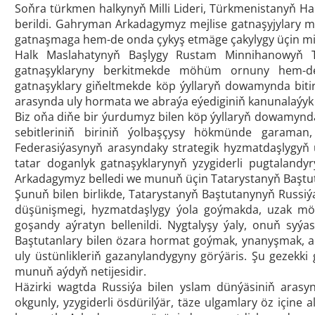
Soňra türkmen halkynyň Milli Lideri, Türkmenistanyň 
berildi. Gahryman Arkadagymyz mejlise gatnaşyjylary 
gatnaşmaga hem-de onda çykyş etmäge çakylygy üçin min
Halk Maslahatynyň Başlygy Rustam Minnihanowyň Tü
gatnaşyklaryny berkitmekde möhüm ornuny hem-de 
gatnaşyklary giňeltmekde köp ýyllaryň dowamynda biti
arasynda uly hormata we abraýa eýediginiň kanunalaýyk
Biz oňa diňe bir ýurdumyz bilen köp ýyllaryň dowamynd
sebitleriniň biriniň ýolbaşçysy hökmünde garaman
Federasiýasynyň arasyndaky strategik hyzmatdaşlygyň
tatar doganlyk gatnaşyklarynyň yzygiderli pugtaland
Arkadagymyz belledi we munuň üçin Tatarystanyň Baştut
Şunuň bilen birlikde, Tatarystanyň Baştutanynyň Russi
düşünişmegi, hyzmatdaşlygy ýola goýmakda, uzak möh
goşandy aýratyn bellenildi. Nygtalyşy ýaly, onuň syý
Baştutanlary bilen özara hormat goýmak, ynanyşmak, a
uly üstünlikleriň gazanylandygyny görýäris. Şu gezekki 
munuň aýdyň netijesidir.
Häzirki wagtda Russiýa bilen yslam dünýäsiniň arasyn
okgunly, yzygiderli ösdürilýär, täze ulgamlary öz içine