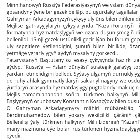
Minnihanowyň Russiýa Federasiýasynyň we yslam dünýäs
goşandyny ýene bir gezek belläp, bu ugurdaky tagallalar 
Gahryman Arkadagymyzyň çykyşy uly üns bilen diňlenildi
Mejlise gatnaşyjylaryň çykyşlarynda “KazanForumyň”
formatynda hyzmatdaşlygyň we özara düşünişmegiň di
bellenildi. 15-nji gezek üstünlikli geçirilýän bu foru
uly sepgitlere ýetilendigini, şunuň bilen birlikde, 
ýetmäge ygrarlylygyň aýdyň mysalyny görkezdi.
Tatarystanyň Baştutany öz esasy çykyşynda häzirki z
aýdyp, “Russiýa — Yslam dünýäsi” strategik garaýyş t
ýardam etmelidigini belledi. Syýasy ulgamyň durnukly
de ruhy-ahlak gymmatlyklaryň saklanylmagyny we ösdür
ýurtlaryň arasynda hyzmatdaşlygy pugtalandyrmak üçin äg
Mejlis tamamlanandan soňra, türkmen halkynyň Milli
Başlygynyň orunbasary Konstantin Kosaçýow bilen duşu
Ol Gahryman Arkadagymyzy mähirli mübärekläp, T
Berdimuhamedow bilen ýokary wekilçilikli çäräniň çä
Bellenilişi ýaly, türkmen halkynyň Milli Lideriniň “Ka
many-mazmuna eýe bolan rus-türkmen hyzmatdaşlygyny
eýedir.