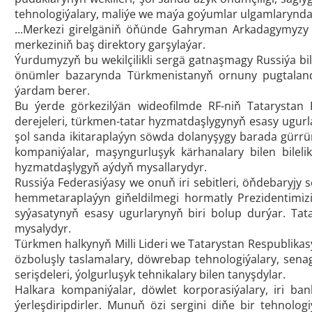
tehnologiýalary, maliýe we maýa goýumlar ulgamlarynda 
...Merkezi girelgäniň öňünde Gahryman Arkadagymyzy 
merkeziniň baş direktory garşylaýar.
Ýurdumyzyň bu wekilçilikli sergä gatnaşmagy Russiýa b
önümler bazarynda Türkmenistanyň ornuny pugtaland
ýardam berer.
Bu ýerde görkezilýän wideofilmde RF-niň Tatarystan 
derejeleri, türkmen-tatar hyzmatdaşlygynyň esasy ugur
şol sanda ikitaraplaýyn söwda dolanyşygy barada gürrüň
kompaniýalar, maşyngurluşyk kärhanalary bilen bilelik
hyzmatdaşlygyň aýdyň mysallarydyr.
Russiýa Federasiýasy we onuň iri sebitleri, öňdebaryjy s
hemmetaraplaýyn giňeldilmegi hormatly Prezidentimiz
syýasatynyň esasy ugurlarynyň biri bolup durýar. Tat
mysalydyr.
Türkmen halkynyň Milli Lideri we Tatarystan Respublika
özboluşly taslamalary, döwrebap tehnologiýalary, senaga
serişdeleri, ýolgurluşyk tehnikalary bilen tanyşdylar.
Halkara kompaniýalar, döwlet korporasiýalary, iri ba
ýerleşdiripdirler. Munuň özi sergini diňe bir tehnol