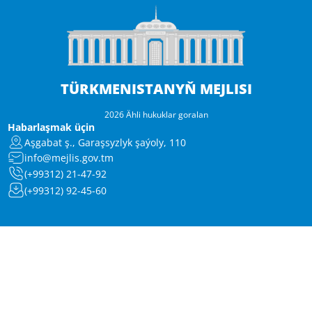
TÜRKMENISTANYŇ MEJLISI
2026 Ähli hukuklar goralan
Habarlaşmak üçin
Aşgabat ş., Garaşsyzlyk şaýoly, 110
info@mejlis.gov.tm
(+99312) 21-47-92
(+99312) 92-45-60