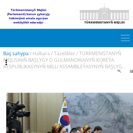
Türkmenistanyň Mejlisi
(Parlamenti) kanun çykaryjy
häkimiýeti amala aşyrýan
wekilçilikli edaradyr
TÜRKMENISTANYŇ MEJLISI
Baş sahypa
/
Halkara
/
Täzelikler
/
TÜRKMENISTANYŇ
MEJLISINIŇ BAŞLYGY D.GULMANOWANYŇ KOREÝA
RESPUBLIKASYNYŇ MILLI ASSAMBLEÝASYNYŇ BAŞLYG...