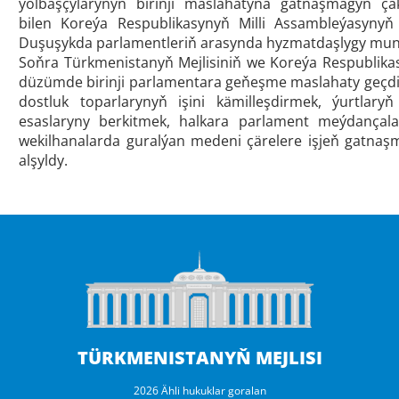
ýolbaşçylarynyň birinji maslahatyna gatnaşmagyň çä
bilen
Koreýa Respublikasynyň Milli Assambleýasynyň
Duşuşykda parlamentleriň arasynda hyzmatdaşlygy mund
Soňra Türkmenistanyň Mejlisiniň we Koreýa Respublikas
düzümde birinji parlamentara geňeşme maslahaty geçdi.
dostluk toparlarynyň işini kämilleşdirmek, ýurtlar
esaslaryny berkitmek, halkara parlament meýdançalar
wekilhanalarda guralýan medeni çärelere işjeň gatnaş
alşyldy.
TÜRKMENISTANYŇ MEJLISI
2026 Ähli hukuklar goralan