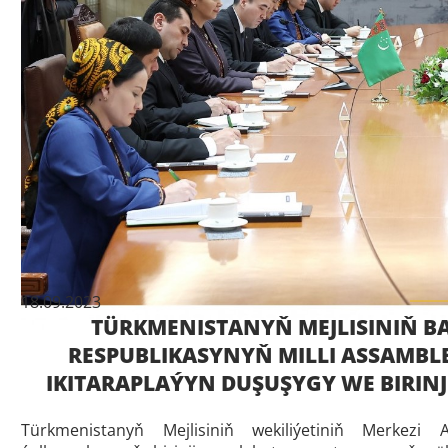
18.09.2023
TÜRKMENISTANYŇ MEJLISINIŇ 
RESPUBLIKASYNYŇ MILLI ASSAMBLE
IKITARAPLAÝYN DUŞUŞYGY WE BIRIN
Türkmenistanyň Mejlisiniň wekiliýetiniň Merkezi