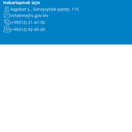
Habarlaşmak üçin
Aşgabat ş., Garaşsyzlyk şaýoly, 110
info@mejlis.gov.tm
(+99312) 21-47-92
(+99312) 92-45-60