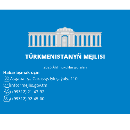
TÜRKMENISTANYŇ MEJLISI
2026 Ähli hukuklar goralan
Habarlaşmak üçin
Aşgabat ş., Garaşsyzlyk şaýoly, 110
info@mejlis.gov.tm
(+99312) 21-47-92
(+99312) 92-45-60