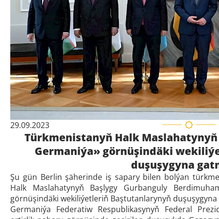
29.09.2023
Türkmenistanyň Halk Maslahatynyň 
Germaniýa» görnüşindäki wekiliýe
duşuşygyna gat
Şu gün Berlin şäherinde iş sapary bilen bolýan türkme
Halk Maslahatynyň Başlygy Gurbanguly Berdimuha
görnüşindäki wekiliýetleriň Baştutanlarynyň duşuşygyna
Germaniýa Federatiw Respublikasynyň Federal Prezid