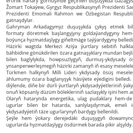
ertirlik nahary görnüşinde geçirilen duşuşykda Gazagy
Žomart Tokaýew, Gyrgyz Respublikasynyň Prezidenti Sad
Prezidenti Emomali Rahmon we Özbegistan Respublik
gatnaşdylar.
Gahryman Arkadagymyz duşuşykda çykyş etmek bile
formaty döretmek başlangyjyny goldaýandygyny hem-d
boýunça hyzmatdaşlygy giňeltmäge taýýardygyny belledi
Häzirki wagtda Merkezi Aziýa ýurtlary sebitiň halk
bähbidine gönükdirilen özara gatnaşyklary mundan beý
bilen baglylykda, howpsuzlygyň, durmuş-ykdysady ös
ynsanperwerleşmegiň häzirki zamanyň iň esasy meseleler
Türkmen halkynyň Milli Lideri ykdysady ösüş mesele
ählumumy özara baglanyşyk häsiýete eýedigini belledi
diýlende, diňe bir dürli ýurtlaryň ykdysadyýetleriniň 
onuň köpsanly düzüm bölekleriniň sazlaşykly işini hem a
Olaryň hatarynda energetika, ulag pudaklary hem-d
ugurlar bilen bir hatarda, sanlylaşdyrmak, emeli i
ykdysadyýetiň täze ugurlarynyň bardygy bellenildi.
Şeýle hem ýokary derejedäki duşuşygyň dowamynd
ugurlarda hyzmatdaşlygy ösdürmek barada pikir alşyldy.