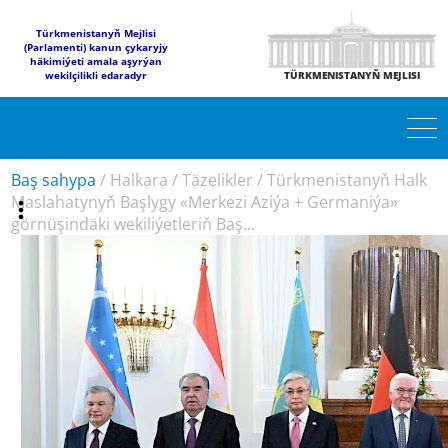
Türkmenistanyň Mejlisi
(Parlamenti) kanun çykaryjy
häkimiýeti amala aşyrýan
wekilçilikli edaradyr
TÜRKMENISTANYŇ MEJLISI
Baş sahypa
/
Halkara
/
Täzelikler
/
Türkmenistanyň Halk
Maslahatynyň Başlygy «Merkezi Aziýa + Germaniýa»
görnüşindäki wekiliýetleriň Baş...