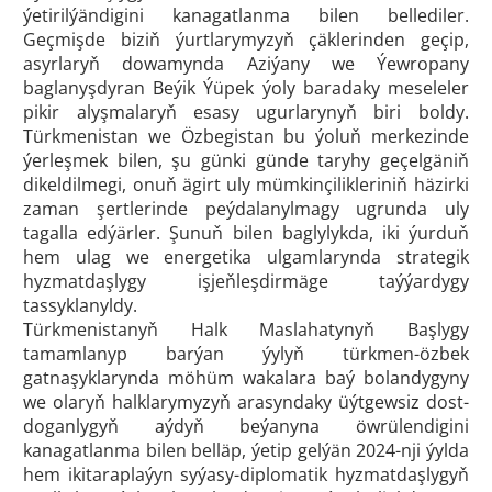
ýetirilýändigini kanagatlanma bilen bellediler.
Geçmişde biziň ýurtlarymyzyň çäklerinden geçip,
asyrlaryň dowamynda Aziýany we Ýewropany
baglanyşdyran Beýik Ýüpek ýoly baradaky meseleler
pikir alyşmalaryň esasy ugurlarynyň biri boldy.
Türkmenistan we Özbegistan bu ýoluň merkezinde
ýerleşmek bilen, şu günki günde taryhy geçelgäniň
dikeldilmegi, onuň ägirt uly mümkinçilikleriniň häzirki
zaman şertlerinde peýdalanylmagy ugrunda uly
tagalla edýärler. Şunuň bilen baglylykda, iki ýurduň
hem ulag we energetika ulgamlarynda strategik
hyzmatdaşlygy işjeňleşdirmäge taýýardygy
tassyklanyldy.
Türkmenistanyň Halk Maslahatynyň Başlygy
tamamlanyp barýan ýylyň türkmen-özbek
gatnaşyklarynda möhüm wakalara baý bolandygyny
we olaryň halklarymyzyň arasyndaky üýtgewsiz dost-
doganlygyň aýdyň beýanyna öwrülendigini
kanagatlanma bilen belläp, ýetip gelýän 2024-nji ýylda
hem ikitaraplaýyn syýasy-diplomatik hyzmatdaşlygyň