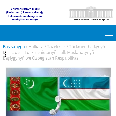
Türkmenistanyň Mejlisi
(Parlamenti) kanun çykaryjy
häkimiýeti amala aşyrýan
wekilçilikli edaradyr
TÜRKMENISTANYŇ MEJLISI
Baş sahypa
/
Halkara
/
Täzelikler
/
Türkmen halkynyň
Milli Lideri, Türkmenistanyň Halk Maslahatynyň
Başlygynyň we Özbegistan Respublikas...