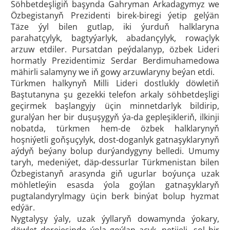
Söhbetdeşligiň başynda Gahryman Arkadagymyz we
Özbegistanyň Prezidenti birek-biregi ýetip gelýän
Täze ýyl bilen gutlap, iki ýurduň halklaryna
parahatçylyk, bagtyýarlyk, abadançylyk, rowaçlyk
arzuw etdiler. Pursatdan peýdalanyp, özbek Lideri
hormatly Prezidentimiz Serdar Berdimuhamedowa
mähirli salamyny we iň gowy arzuwlaryny beýan etdi.
Türkmen halkynyň Milli Lideri dostlukly döwletiň
Baştutanyna şu gezekki telefon arkaly söhbetdeşligi
geçirmek başlangyjy üçin minnetdarlyk bildirip,
guralýan her bir duşuşygyň ýa-da gepleşikleriň, ilkinji
nobatda, türkmen hem-de özbek halklarynyň
hoşniýetli goňşuçylyk, dost-doganlyk gatnaşyklarynyň
aýdyň beýany bolup durýandygyny belledi. Umumy
taryh, medeniýet, däp-dessurlar Türkmenistan bilen
Özbegistanyň arasynda giň ugurlar boýunça uzak
möhletleýin esasda ýola goýlan gatnaşyklaryň
pugtalandyrylmagy üçin berk binýat bolup hyzmat
edýär.
Nygtalyşy ýaly, uzak ýyllaryň dowamynda ýokary,