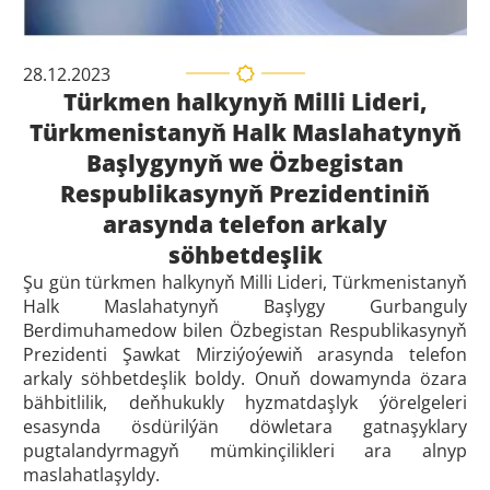
28.12.2023
Türkmen halkynyň Milli Lideri,
Türkmenistanyň Halk Maslahatynyň
Başlygynyň we Özbegistan
Respublikasynyň Prezidentiniň
arasynda telefon arkaly
söhbetdeşlik
Şu gün türkmen halkynyň Milli Lideri, Türkmenistanyň
Halk Maslahatynyň Başlygy Gurbanguly
Berdimuhamedow bilen Özbegistan Respublikasynyň
Prezidenti Şawkat Mirziýoýewiň arasynda telefon
arkaly söhbetdeşlik boldy. Onuň dowamynda özara
bähbitlilik, deňhukukly hyzmatdaşlyk ýörelgeleri
esasynda ösdürilýän döwletara gatnaşyklary
pugtalandyrmagyň mümkinçilikleri ara alnyp
maslahatlaşyldy.