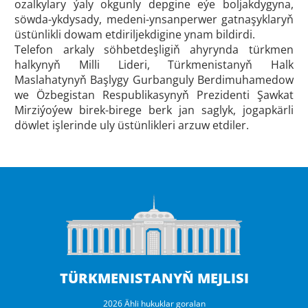
ozalkylary ýaly okgunly depgine eýe boljakdygyna,
söwda-ykdysady, medeni-ynsanperwer gatnaşyklaryň
üstünlikli dowam etdiriljekdigine ynam bildirdi.
Telefon arkaly söhbetdeşligiň ahyrynda türkmen
halkynyň Milli Lideri, Türkmenistanyň Halk
Maslahatynyň Başlygy Gurbanguly Berdimuhamedow
we Özbegistan Respublikasynyň Prezidenti Şawkat
Mirziýoýew birek-birege berk jan saglyk, jogapkärli
döwlet işlerinde uly üstünlikleri arzuw etdiler.
TÜRKMENISTANYŇ MEJLISI
2026 Ähli hukuklar goralan