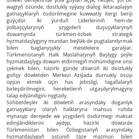
döwlet derejesinde ýola goýlan açyk, netijeli, şol bir
wagtyň özünde, dostlukly syýasy dialog ikitaraplaýyn
gatnaşyklaryň ösdürilmegine kuwwatly itergi beriji
güýçdür. Iki ýurduň Liderleriniň hem-de
ýolbaşçylarynyň yzygiderli duşuşyklarynyň
dowamynda türkmen-özbek strategik
hyzmatdaşlygyny mundan beýläk-de pugtalandyrmak
bilen baglanyşykly meselelere garalýar.
Türkmenistanyň Halk Maslahatynyň Başlygy şeýle
hyzmatdaşlygy dowam etdirmegiň möhümdigine ünsi
çekmek bilen, häzirki günde döwrüň iki dostlukly
goňşy döwletden Merkezi Aziýada durnukly ösüşi
üpjün etmek üçin has jebisligi, tagallalaryň
birleşdirilmegini, hereketleriň utgaşdyrylmagyny
talap edýändigini nygtady.
Söhbetdeşler iki döwletiň arasyndaky doganlyk
gatnaşyklary olaryň halklaryna mahsus ruhda
mynasyp derejede we yzygiderli ösdürmegi maksat
edinýändiklerini aýdyp, häzirki döwürde
Türkmenistan bilen Özbegistanyň arasyndaky
hyzmatdaşlygyň üstüniň täze mazmun bilen