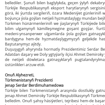
bellediler. Şunuň bilen baglylykda, geçen ýylyň dekab
Türkiýe Respublikasynyň eksport harytlarynyň sergisi
görä, iki ýurtda sergileriň, özara Medeniýet günleriniň w
boýunça ýola goýlan netijeli hyzmatdaşlygy mundan beý
Türkmen hünärmenleriniň we ýaşlarynyň Türkiýede bili
bilim ulgamynyň kämilleşmegine goşant goşýar. Ýurt
medeni-ynsanperwer ulgamlarda ýola goýlan gatnaşykl
bardygyna hem-de hyzmatdaşlygymyzyň geljekde has-
Baştutanymyz aýtdy.
Duşuşygyň ahyrynda hormatly Prezidentimiz Serdar B
Adatdan daşary we Doly ygtyýarly ilçisi Ahmet Demiroky
de netijeli döwletara gatnaşyklaryň pugtalandyrylma
üstünlikleri arzuw etdi.
Onuň Alyhezreti,
Türkmenistanyň Prezidenti
jenap Serdar Berdimuhamedowa
Türkiýe bilen Türkmenistanyň arasynda dostlukly gat
jenap Ahmet Demiroky Türkiýe Respublikasynyň Türkmeni
belledim. Onuň şahsy häsiýetleri, tejribesi hem-de başa