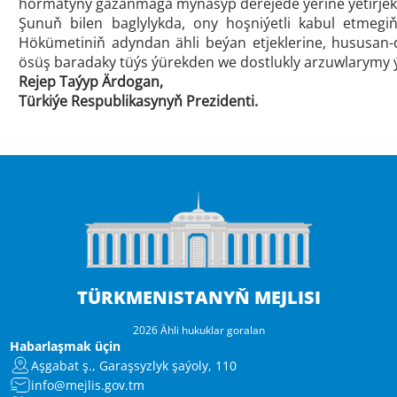
hormatyny gazanmaga mynasyp derejede ýerine ýetirjek
Şunuň bilen baglylykda, ony hoşniýetli kabul etmegi
Hökümetiniň adyndan ähli beýan etjeklerine, hususan-d
ösüş baradaky tüýs ýürekden we dostlukly arzuwlarymy 
Rejep Taýyp Ärdogan,
Türkiýe Respublikasynyň Prezidenti.
TÜRKMENISTANYŇ MEJLISI
2026 Ähli hukuklar goralan
Habarlaşmak üçin
Aşgabat ş., Garaşsyzlyk şaýoly, 110
info@mejlis.gov.tm