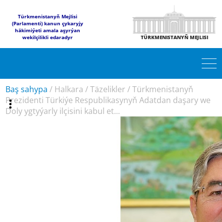
Türkmenistanyň Mejlisi
(Parlamenti) kanun çykaryjy
häkimiýeti amala aşyrýan
wekilçilikli edaradyr
TÜRKMENISTANYŇ MEJLISI
Baş sahypa
/
Halkara
/
Täzelikler
/
Türkmenistanyň
Prezidenti Türkiýe Respublikasynyň Adatdan daşary we
Doly ygtyýarly ilçisini kabul et...