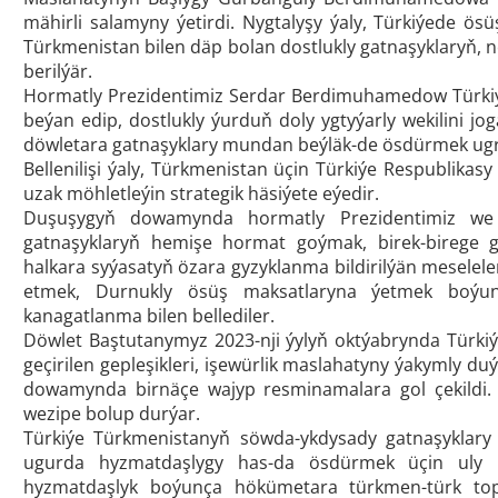
mähirli salamyny ýetirdi. Nygtalyşy ýaly, Türkiýede ö
Türkmenistan bilen däp bolan dostlukly gatnaşyklaryň, 
berilýär.
Hormatly Prezidentimiz Serdar Berdimuhamedow Türkiýä
beýan edip, dostlukly ýurduň doly ygtyýarly wekilini jo
döwletara gatnaşyklary mundan beýläk-de ösdürmek ugrund
Bellenilişi ýaly, Türkmenistan üçin Türkiýe Respublikasy
uzak möhletleýin strategik häsiýete eýedir.
Duşuşygyň dowamynda hormatly Prezidentimiz we t
gatnaşyklaryň hemişe hormat goýmak, birek-birege g
halkara syýasatyň özara gyzyklanma bildirilýän meselel
etmek, Durnukly ösüş maksatlaryna ýetmek boýunç
kanagatlanma bilen bellediler.
Döwlet Baştutanymyz 2023-nji ýylyň oktýabrynda Türki
geçirilen gepleşikleri, işewürlik maslahatyny ýakymly du
dowamynda birnäçe wajyp resminamalara gol çekildi.
wezipe bolup durýar.
Türkiýe Türkmenistanyň söwda-ykdysady gatnaşyklary a
ugurda hyzmatdaşlygy has-da ösdürmek üçin uly m
hyzmatdaşlyk boýunça hökümetara türkmen-türk topa