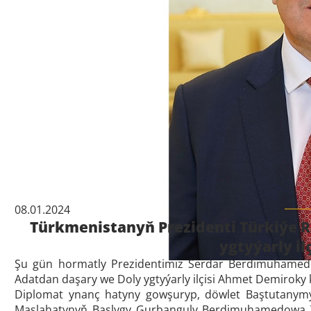
08.01.2024
Türkmenistanyň Prezidenti Türkiýe 
ygtyýarly il
Şu gün hormatly Prezidentimiz Serdar Berdimuhamedo
Adatdan daşary we Doly ygtyýarly ilçisi Ahmet Demiroky k
Diplomat ynanç hatyny gowşuryp, döwlet Baştutanymyz
Maslahatynyň Başlygy Gurbanguly Berdimuhamedowa Tü