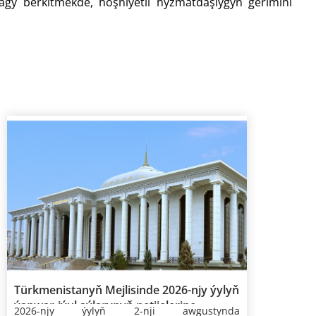
agy berkitmekde, hoşniýetli hyzmatdaşlygyň gerimini
Türkmenistanyň Mejlisinde 2026-njy ýylyň
ýanwar-iýul aýlarynyň netijelerine
2026-njy ýylyň 2-nji awgustynda