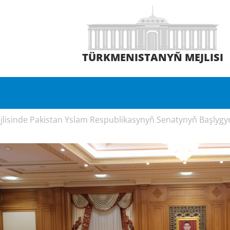
TÜRKMENISTANYŇ MEJLISI
lisinde Pakistan Yslam Respublikasynyň Senatynyň Başlygyn