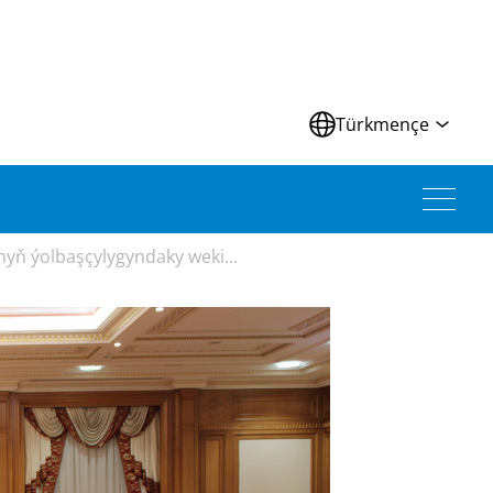
Türkmençe
yň ýolbaşçylygyndaky weki...