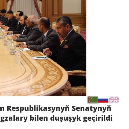
am Respublikasynyň Senatynyň
zalary bilen duşuşyk geçirildi