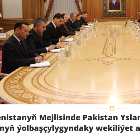
nistanyň Mejlisinde Pakistan Ysl
nyň ýolbaşçylygyndaky wekiliýet ag