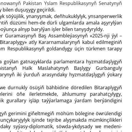
manowanyň Pakistan Yslam Respublikasynyň Senatynyň
 bilen duşuşygy geçirildi.
 söýüjilik, ynanyşmak, deňhukuklylyk, ynsanperwerlik
mentiň düzümi hem-de dürli ulgamlarda amala aşyrylýan
ýunça alnyp barylýan işler bilen tanyşdyryldy.
er Guramasynyň Baş Assambleýasynyň «2025-nji ýyl –
itaraplygy» atly Kararnamalarynyň kabul edilmeginiň
lam Respublikasynyň goldandygy üçin türkmen tarapy
a goýlan gatnaşyklarda parlamentara hyzmatdaşlygyň
nistanyň Halk Maslahatynyň Başlygy Gurbanguly
rynyň iki ýurduň arasyndaky hyzmatdaşlygyň ýokary
we durnukly ösüşiň bähbidine döredilen Bitaraplygyň
gelerini öňe ilerletmekde, ählumumy parahatçylygy,
k gurallary işläp taýýarlamaga ýardam berýändigini
gyň gerimini giňeltmegiň möhüm bölegine öwrülendigi
nçykaryjylyk işinde tejribe alyşmakda mümkinçilikleri
syndaky syýasy-diplomatik, söwda-ykdysady we medeni-