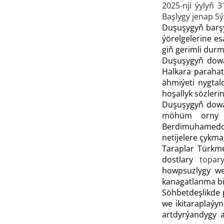
2025-nji ýylyň 
Başlygy jenap Sý
Duşuşygyň barşy
ýörelgelerine e
giň gerimli dur
Duşuşygyň dowam
Halkara parahat
ähmiýeti nygta
hoşallyk sözlerin
Duşuşygyň dowam
möhüm orny be
Berdimuhamedow
netijelere çykm
Taraplar Türkme
dostlary
topar
howpsuzlygy we
kanagatlanma bil
Söhbetdeşlikde 
we ikitaraplaýy
artdyrýandygy a