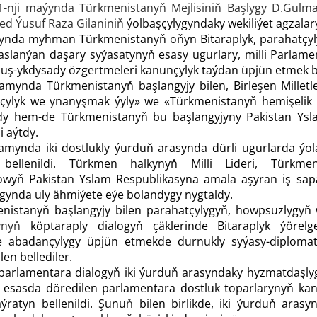
31-nji maýynda Türkmenistanyň Mejlisiniň Başlygy D.Gul
ed Ýusuf Raza Gilaniniň
ýolbaşçylygyndaky wekiliýet agzalary
nda myhman Türkmenistanyň oňyn Bitaraplyk, parahatçylyk
saslanýan daşary syýasatynyň esasy ugurlary, milli Parla
muş-ykdysady özgertmeleri kanunçylyk taýdan üpjün etmek bo
ynda Türkmenistanyň başlangyjy bilen, Birleşen Milletl
çylyk we ynanyşmak ýyly» we «Türkmenistanyň hemişelik B
ldy hem-de Türkmenistanyň bu başlangyjyny Pakistan Ys
i aýtdy.
ynda iki dostlukly ýurduň arasynda dürli ugurlarda ýol
llenildi. Türkmen halkynyň Milli Lideri, Türkme
yň Pakistan Yslam Respublikasyna amala aşyran iş sapa
agynda uly ähmiýete eýe bolandygy nygtaldy.
nistanyň başlangyjy bilen parahatçylygyň, howpsuzlygyň 
ynyň
köptaraply dialogyň çäklerinde Bitaraplyk ýörel
 abadançylygy üpjün etmekde durnukly syýasy-diplomati
en bellediler.
parlamentara dialogyň iki ýurduň arasyndaky hyzmatdaşly
n esasda döredilen parlamentara dostluk toparlarynyň kanu
ýratyn bellenildi. Şunu
ň
bilen birlikde, iki ýurduň ara