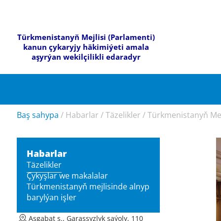
Türkmenistanyň Mejlisi (Parlamenti)
kanun çykaryjy häkimiýeti amala
aşyrýan wekilçilikli edaradyr
Baş sahypa
/
Habarlar
/
Täzelikler
/
Türkmenistanyň Mej
Habarlar
Täzelikler
Çykyşlar we makalalar
Türkmenistanyň mejlisinde alnyp
barylýan işler
Aşgabat ş., Garaşsyzlyk şaýoly, 110