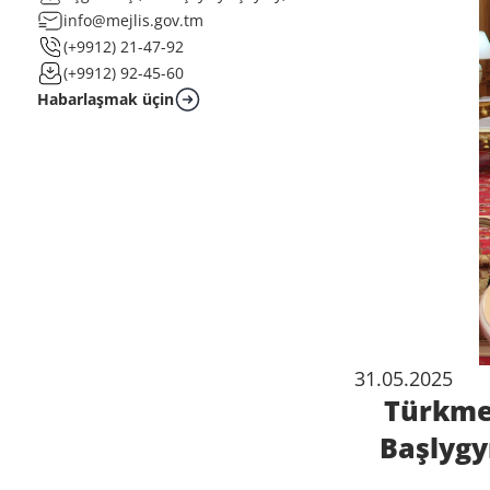
info@mejlis.gov.tm
(+9912) 21-47-92
(+9912) 92-45-60
Habarlaşmak üçin
31.05.2025
Türkme
Başlygy