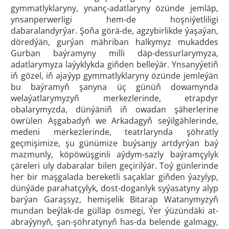
gymmatlyklaryny, ynanç-adatlaryny özünde jemläp,
ynsanperwerligi hem-de hoşniýetliligi
dabaralandyrýar. Şoňa görä-de, agzybirlikde ýaşaýan,
döredýän, gurýan mähriban halkymyz mukaddes
Gurban baýramyny milli däp-dessurlarymyza,
adatlarymyza laýyklykda giňden belleýär. Ynsanyýetiň
iň gözel, iň ajaýyp gymmatlyklaryny özünde jemleýän
bu baýramyň şanyna üç günüň dowamynda
welaýatlarymyzyň merkezlerinde, etrapdyr
obalarymyzda, dünýäniň iň owadan şäherlerine
öwrülen Aşgabadyň we Arkadagyň seýilgählerinde,
medeni merkezlerinde, teatrlarynda şöhratly
geçmişimize, şu günümize buýsanjy artdyrýan baý
mazmunly, köpöwüşginli aýdym-sazly baýramçylyk
çäreleri uly dabaralar bilen geçirilýär. Toý günlerinde
her bir maşgalada bereketli saçaklar giňden ýazylyp,
dünýäde parahatçylyk, dost-doganlyk syýasatyny alyp
barýan Garaşsyz, hemişelik Bitarap Watanymyzyň
mundan beýläk-de gülläp ösmegi, Ýer ýüzündäki at-
abraýynyň, şan-şöhratynyň has-da belende galmagy,