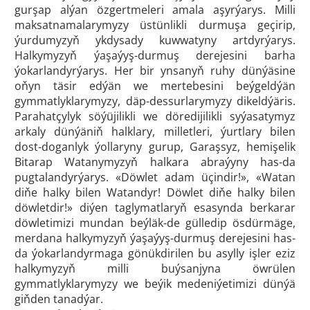
gurşap alýan özgertmeleri amala aşyrýarys. Milli
maksatnamalarymyzy üstünlikli durmuşa geçirip,
ýurdumyzyň ykdysady kuwwatyny artdyrýarys.
Halkymyzyň ýaşaýyş-durmuş derejesini barha
ýokarlandyrýarys. Her bir ynsanyň ruhy dünýäsine
oňyn täsir edýän we mertebesini beýgeldýän
gymmatlyklarymyzy, däp-dessurlarymyzy dikeldýäris.
Parahatçylyk söýüjilikli we döredijilikli syýasatymyz
arkaly dünýäniň halklary, milletleri, ýurtlary bilen
dost-doganlyk ýollaryny gurup, Garaşsyz, hemişelik
Bitarap Watanymyzyň halkara abraýyny has-da
pugtalandyrýarys. «Döwlet adam üçindir!», «Watan
diňe halky bilen Watandyr! Döwlet diňe halky bilen
döwletdir!» diýen taglymatlaryň esasynda berkarar
döwletimizi mundan beýläk-de gülledip ösdürmäge,
merdana halkymyzyň ýaşaýyş-durmuş derejesini has-
da ýokarlandyrmaga gönükdirilen bu asylly işler eziz
halkymyzyň milli buýsanjyna öwrülen
gymmatlyklarymyzy we beýik medeniýetimizi dünýä
giňden tanadýar.