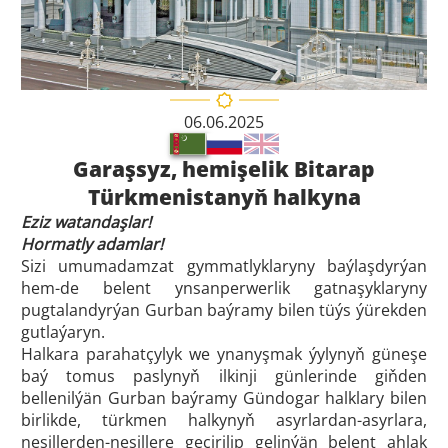
06.06.2025
Garaşsyz, hemişelik Bitarap
Türkmenistanyň halkyna
Eziz watandaşlar!
Hormatly adamlar!
Sizi umumadamzat gymmatlyklaryny baýlaşdyrýan
hem-de belent ynsanperwerlik gatnaşyklaryny
pugtalandyrýan Gurban baýramy bilen tüýs ýürekden
gutlaýaryn.
Halkara parahatçylyk we ynanyşmak ýylynyň güneşe
baý tomus paslynyň ilkinji günlerinde giňden
bellenilýän Gurban baýramy Gündogar halklary bilen
birlikde, türkmen halkynyň asyrlardan-asyrlara,
nesillerden-nesillere geçirilip gelinýän belent ahlak