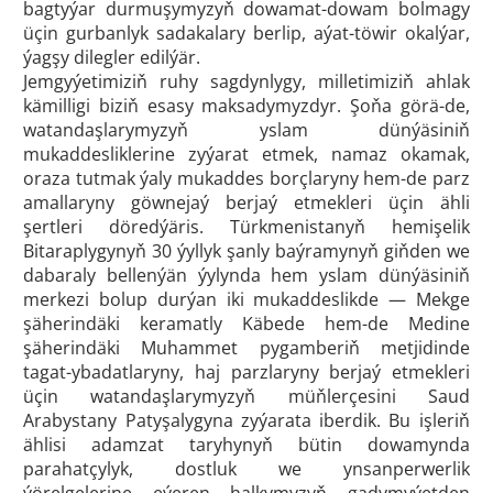
bagtyýar durmuşymyzyň dowamat-dowam bolmagy
üçin gurbanlyk sadakalary berlip, aýat-töwir okalýar,
ýagşy dilegler edilýär.
Jemgyýetimiziň ruhy sagdynlygy, milletimiziň ahlak
kämilligi biziň esasy maksadymyzdyr. Şoňa görä-de,
watandaşlarymyzyň yslam dünýäsiniň
mukaddesliklerine zyýarat etmek, namaz okamak,
oraza tutmak ýaly mukaddes borçlaryny hem-de parz
amallaryny göwnejaý berjaý etmekleri üçin ähli
şertleri döredýäris. Türkmenistanyň hemişelik
Bitaraplygynyň 30 ýyllyk şanly baýramynyň giňden we
dabaraly bellenýän ýylynda hem yslam dünýäsiniň
merkezi bolup durýan iki mukaddeslikde — Mekge
şäherindäki keramatly Käbede hem-de Medine
şäherindäki Muhammet pygamberiň metjidinde
tagat-ybadatlaryny, haj parzlaryny berjaý etmekleri
üçin watandaşlarymyzyň müňlerçesini Saud
Arabystany Patyşalygyna zyýarata iberdik. Bu işleriň
ählisi adamzat taryhynyň bütin dowamynda
parahatçylyk, dostluk we ynsanperwerlik
ýörelgelerine eýeren halkymyzyň gadymyýetden