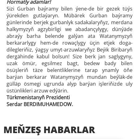
Hormatly adamlar!
Sizi Gurban baýramy bilen ýene-de bir gezek tüýs
ýürekden gutlaýaryn. Mübärek Gurban baýramy
günlerinde berjek gurbanlyk sadakalaryňyz, merdana
halkymyzyň agzybirligi we abadançylygy, dünýäde
abraýy barha belende galýan ata Watanymyzyň
berkararlygy hem-de rowaçlygy üçin etjek doga-
dilegleriňiz, ýagşy umyt-arzuwlaryňyz Beýik Biribaryň
dergähinde kabul bolsun! Size berk jan saglygyny,
uzak ömür, egsilmez bagt, bedew bady bilen
ösüşleriň täze belentliklerine tarap ynamly öňe
barýan berkarar Watanymyzyň mundan beýläk-de
gülläp ösmegi ugrunda alyp barýan işleriňizde uly
üstünlikleri arzuw edýärin.
Türkmenistanyň Prezidenti
Serdar BERDIMUHAMEDOW.
MEŇZEŞ HABARLAR