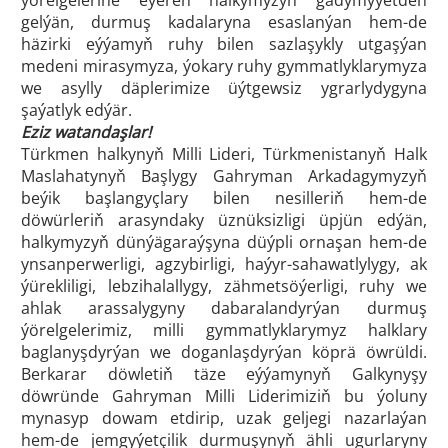
gelýän, durmuş kadalaryna esaslanýan hem-de
häzirki eýýamyň ruhy bilen sazlaşykly utgaşýan
medeni mirasymyza, ýokary ruhy gymmatlyklarymyza
we asylly däplerimize üýtgewsiz ygrarlydygyna
şaýatlyk edýär.
Eziz watandaşlar!
Türkmen halkynyň Milli Lideri, Türkmenistanyň Halk
Maslahatynyň Başlygy Gahryman Arkadagymyzyň
beýik başlangyçlary bilen nesilleriň hem-de
döwürleriň arasyndaky üznüksizligi üpjün edýän,
halkymyzyň dünýägaraýşyna düýpli ornaşan hem-de
ynsanperwerligi, agzybirligi, haýyr-sahawatlylygy, ak
ýürekliligi, lebzihalallygy, zähmetsöýerligi, ruhy we
ahlak arassalygyny dabaralandyrýan durmuş
ýörelgelerimiz, milli gymmatlyklarymyz halklary
baglanyşdyrýan we doganlaşdyrýan köprä öwrüldi.
Berkarar döwletiň täze eýýamynyň Galkynyşy
döwründe Gahryman Milli Liderimiziň bu ýoluny
mynasyp dowam etdirip, uzak geljegi nazarlaýan
hem-de jemgyýetçilik durmuşynyň ähli ugurlaryny