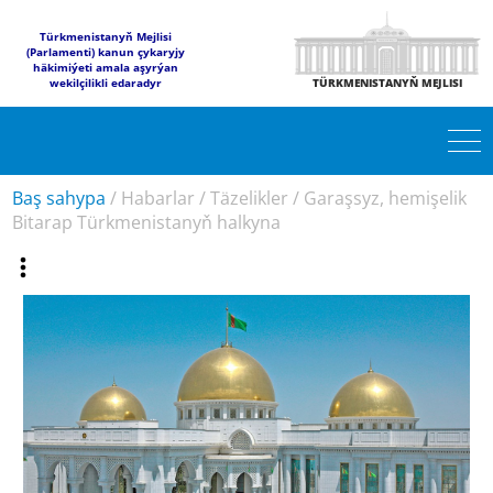
Türkmenistanyň Mejlisi
(Parlamenti) kanun çykaryjy
häkimiýeti amala aşyrýan
wekilçilikli edaradyr
TÜRKMENISTANYŇ MEJLISI
Baş sahypa
/
Habarlar
/
Täzelikler
/
Garaşsyz, hemişelik
Bitarap Türkmenistanyň halkyna