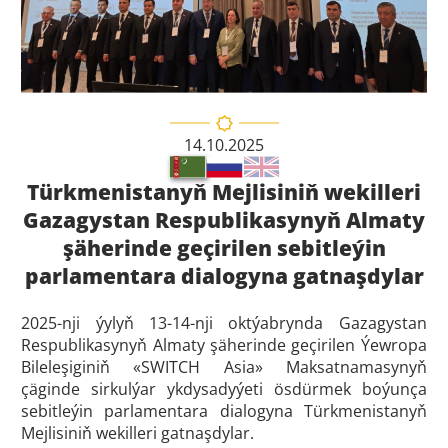
14.10.2025
Türkmenistanyň Mejlisiniň wekilleri
Gazagystan Respublikasynyň Almaty
şäherinde geçirilen sebitleýin
parlamentara dialogyna gatnaşdylar
2025-nji ýylyň 13-14-nji oktýabrynda Gazagystan
Respublikasynyň Almaty şäherinde geçirilen Ýewropa
Bileleşiginiň «SWITCH Asia» Maksatnamasynyň
çäginde sirkulýar ykdysadyýeti ösdürmek boýunça
sebitleýin parlamentara dialogyna Türkmenistanyň
Mejlisiniň wekilleri gatnaşdylar.