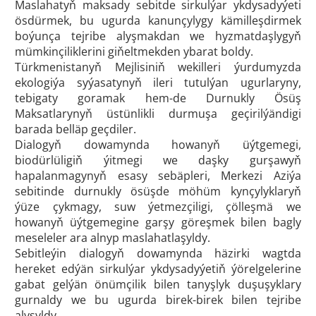
Maslahatyň maksady sebitde sirkulýar ykdysadyýeti
ösdürmek, bu ugurda kanunçylygy kämilleşdirmek
boýunça tejribe alyşmakdan we hyzmatdaşlygyň
mümkinçiliklerini giňeltmekden ybarat boldy.
Türkmenistanyň Mejlisiniň wekilleri ýurdumyzda
ekologiýa syýasatynyň ileri tutulýan ugurlaryny,
tebigaty goramak hem-de Durnukly Ösüş
Maksatlarynyň üstünlikli durmuşa geçirilýändigi
barada belläp geçdiler.
Dialogyň dowamynda howanyň üýtgemegi,
biodürlüligiň ýitmegi we daşky gurşawyň
hapalanmagynyň esasy sebäpleri, Merkezi Aziýa
sebitinde durnukly ösüşde möhüm kynçylyklaryň
ýüze çykmagy, suw ýetmezçiligi, çölleşmä we
howanyň üýtgemegine garşy göreşmek bilen bagly
meseleler ara alnyp maslahatlaşyldy.
Sebitleýin dialogyň dowamynda häzirki wagtda
hereket edýän sirkulýar ykdysadyýetiň ýörelgelerine
gabat gelýän önümçilik bilen tanyşlyk duşuşyklary
gurnaldy we bu ugurda birek-birek bilen tejribe
alyşyldy.