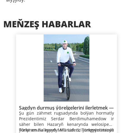
MEŇZEŞ HABARLAR
Sagdyn durmuş ýörelgelerini ilerletmek —
Şu gün zähmet rugsadynda bolýan hormatly
döwlet syýasatynyň möhüm ugry
Prezidentimiz Serdar Berdimuhamedow ir
säher bilen Hazaryň kenarynda welosipedli
ýörişi amala aşyrdy. Munuň özi jemgyýetimizde
Türkmen halkynyň Milli Lideri, Türkmenistanyň