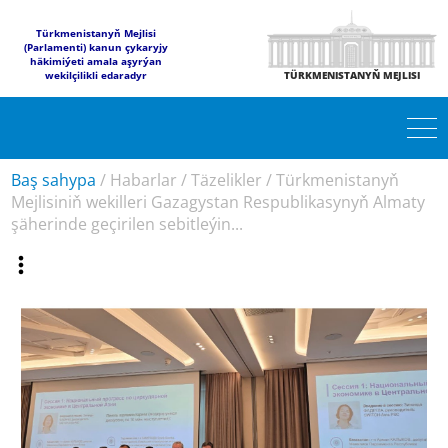
Türkmenistanyň Mejlisi
(Parlamenti) kanun çykaryjy
häkimiýeti amala aşyrýan
wekilçilikli edaradyr
TÜRKMENISTANYŇ MEJLISI
Baş sahypa
/
Habarlar
/
Täzelikler
/
Türkmenistanyň
Mejlisiniň wekilleri Gazagystan Respublikasynyň Almaty
şäherinde geçirilen sebitleýin...