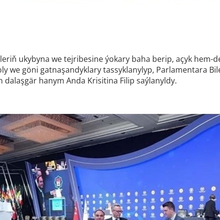
riň ukybyna we tejribesine ýokary baha berip, açyk hem-de a
ly we göni gatnaşandyklary tassyklanylyp, Parlamentara Bil
dalaşgär hanym Anda Krisitina Filip saýlanyldy.