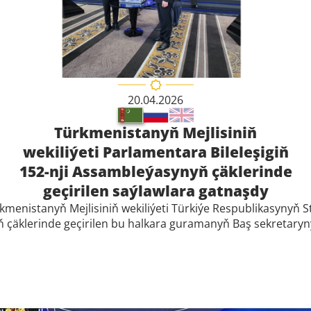
20.04.2026
Türkmenistanyň Mejlisiniň
wekiliýeti Parlamentara Bileleşigiň
152-nji Assambleýasynyň çäklerinde
geçirilen saýlawlara gatnaşdy
ürkmenistanyň Mejlisiniň wekiliýeti Türkiýe Respublikasyny
yň çäklerinde geçirilen bu halkara guramanyň Baş sekretar