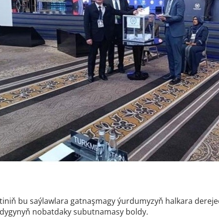
ýetiniň bu saýlawlara gatnaşmagy ýurdumyzyň halkara derej
ýandygynyň nobatdaky subutnamasy boldy.