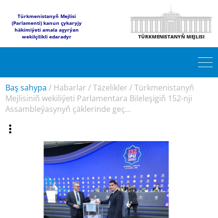
Türkmenistanyň Mejlisi
(Parlamenti) kanun çykaryjy
häkimiýeti amala aşyrýan
wekilçilikli edaradyr
TÜRKMENISTANYŇ MEJLISI
Baş sahypa
/
Habarlar
/
Täzelikler
/
Türkmenistanyň
Mejlisiniň wekiliýeti Parlamentara Bileleşigiň 152-nji
Assambleýasynyň çäklerinde geç...