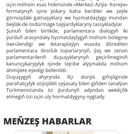
üçin möhüm esas hökmünde «Merkezi Aziýa- Koreýa»
formatynyň işine ýokary baha berdiler we şeýle
görnüşdäki gatnaşyklary we hyzmatdaşlygy mundan
beýläk-de ösdürmäge taýýardyklaryny tassykladylar.
Şunuň bilen birlikde, parlamentara dialogyň iki
ýurduň arasyndaky hyzmatdaşlygyň möhüm bölegine
öwrülendigi we ikitaraplaýyn esasda döredilen
parlamentara dostluk toparlarynyň, ýaş we zenan
parlamentarileriň duşuşyklarynyň geçirilmeginiň
kanunçykaryjylyk işinde tejribe alyşmakda möhüm
ähmiýete eýedigi bellenildi.
Duşuşygyň ahyrynda Ilçi dünýä giňişliginde
parahatçylyk söýüjilikli syýasaty bilen giňden tanalýan
Türkmenistanda öz ýurdunyň adyndan wekilçilik
etmegiň özi üçin uly hormatdygyny nygtady.
MEŇZEŞ HABARLAR