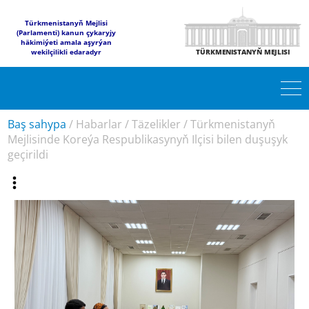
Türkmenistanyň Mejlisi
(Parlamenti) kanun çykaryjy
häkimiýeti amala aşyrýan
wekilçilikli edaradyr
TÜRKMENISTANYŇ MEJLISI
Baş sahypa
/
Habarlar
/
Täzelikler
/
Türkmenistanyň
Mejlisinde Koreýa Respublikasynyň Ilçisi bilen duşuşyk
geçirildi