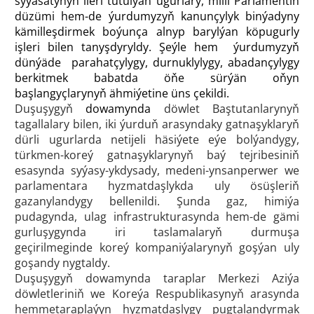
syýasatynyň ileri tutulýan ugurlary, milli Parlamentiň
düzümi hem-de ýurdumyzyň kanunçylyk binýadyny
kämilleşdirmek boýunça alnyp barylýan köpugurly
işleri bilen tanyşdyryldy. Şeýle hem ýurdumyzyň
dünýäde parahatçylygy, durnuklylygy, abadançylygy
berkitmek babatda öňe sürýän oňyn
başlangyçlarynyň ähmiýetine üns çekildi.
Duşuşygyň
dowamynda
döwlet Baştutanlarynyň
tagallalary bilen, iki ýurduň arasyndaky gatnaşyklaryň
dürli ugurlarda netijeli häsiýete eýe bolýandygy,
türkmen-koreý gatnaşyklarynyň baý tejribesiniň
esasynda syýasy-ykdysady, medeni-ynsanperwer we
parlamentara hyzmatdaşlykda uly ösüşleriň
gazanylandygy bellenildi. Şunda gaz, himiýa
pudagynda, ulag infrastrukturasynda hem-de gämi
gurluşygynda iri taslamalaryň durmuşa
geçirilmeginde koreý kompaniýalarynyň goşýan uly
goşandy nygtaldy.
Duşuşygyň dowamynda taraplar Merkezi Aziýa
döwletleriniň we Koreýa Respublikasynyň arasynda
hemmetaraplaýyn hyzmatdaşlygy pugtalandyrmak