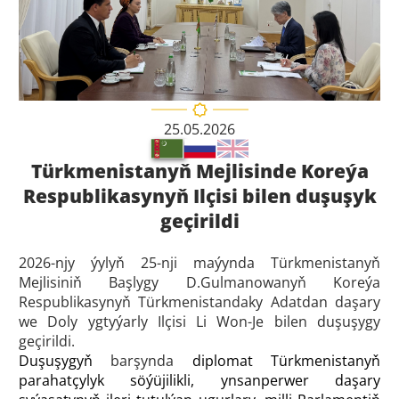
25.05.2026
Türkmenistanyň Mejlisinde Koreýa
Respublikasynyň Ilçisi bilen duşuşyk
geçirildi
2026-njy ýylyň 25-nji maýynda Türkmenistanyň
Mejlisiniň Başlygy D.Gulmanowanyň Koreýa
Respublikasynyň Türkmenistandaky Adatdan daşary
we Doly ygtyýarly Ilçisi Li Won-Je bilen duşuşygy
geçirildi.
Duşuşygyň
barşynda
diplomat Türkmenistanyň
parahatçylyk söýüjilikli, ynsanperwer daşary