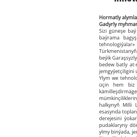
Hormatly alymlar,
Gadyrly myhman
Sizi güneşe baý
baýrama bagyş
tehnologiýalar»
Türkmenistanyň 
beýik Garaşsyzl
bedew batly at-
jemgyýetçiligini
Ylym we tehnolo
üçin hem biz 
kämilleşdirmäg
mümkinçilikleri
halkynyň Milli
esasynda toplan
derejesini ýok
pudaklaryny dör
ylmy binýada, j