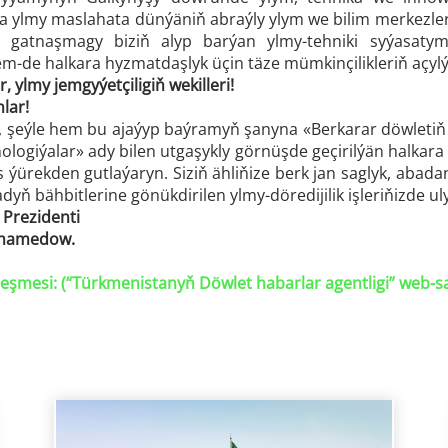
ra ylmy maslahata dünýäniň abraýly ylym we bilim merkezle
ň gatnaşmagy biziň alyp barýan ylmy-tehniki syýasatym
m-de halkara hyzmatdaşlyk üçin täze mümkinçilikleriň açyl
 ylmy jemgyýetçiligiň wekilleri!
lar!
ni, şeýle hem bu ajaýyp baýramyň şanyna «Berkarar döwlet
logiýalar» ady bilen utgaşykly görnüşde geçirilýän halkar
ýs ýürekden gutlaýaryn. Siziň ähliňize berk jan saglyk, a
yň bähbitlerine gönükdirilen ylmy-döredijilik işleriňizde uly
Prezidenti
uhamedow.
eşmesi: (“
Türkmenistanyň Döwlet habarlar agentligi
” web-s