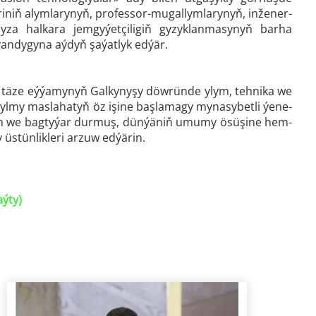
riniň alymlarynyň, professor-mugallymlarynyň, inžener-
yza halkara jemgyýetçiligiň gyzyklanmasynyň barha
ýandygyna aýdyň şaýatlyk edýär.
iň täze eýýamynyň Galkynyşy döwründe ylym, tehnika we
a ylmy maslahatyň öz işine başlamagy mynasybetli ýene-
badan we bagtyýar durmuş, dünýäniň umumy ösüşine hem-
 üstünlikleri arzuw edýärin.
aýty)