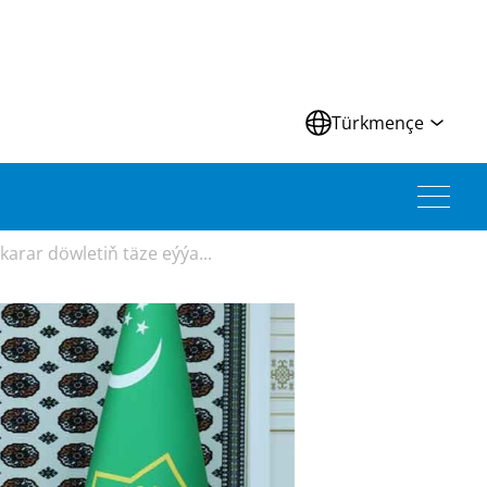
Türkmençe
arar döwletiň täze eýýa...