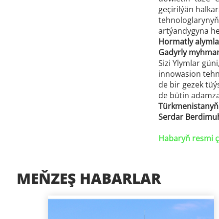
geçirilýän halka
tehnologlaryny
artýandygyna he
Hormatly alymlar,
Gadyrly myhman
Sizi Ylymlar gü
innowasion tehno
de bir gezek tü
de bütin adamzad
Türkmenistanyň 
Serdar Berdim
Habaryň resmi ç
MEŇZEŞ HABARLAR