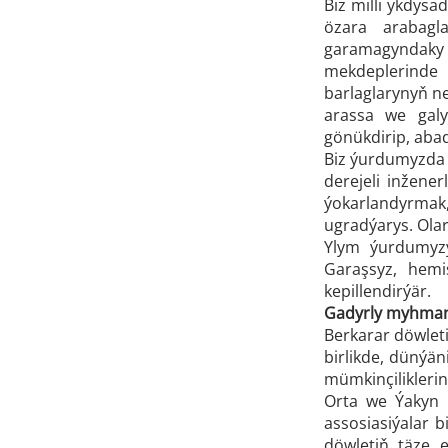
Biz milli ykdysa
özara arabagl
garamagyndaky 
mekdeplerinde 
barlaglarynyň ne
arassa we galy
gönükdirip, aba
Biz ýurdumyzda 
derejeli inžene
ýokarlandyrmak,
ugradýarys. Ola
Ylym ýurdumyzy
Garaşsyz, hemi
kepillendirýär.
Gadyrly myhman
Berkarar döwle
birlikde, dünýä
mümkinçilikleri
Orta we Ýakyn G
assosiasiýalar b
döwletiň täze 