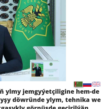
ň ylmy jemgyýetçiligine hem-de
yşy döwründe ylym, tehnika we
tgaşykly görnüşde geçirilýän