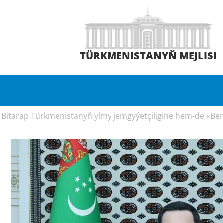
TÜRKMENISTANYŇ MEJLISI
 Bitarap Türkmenistanyň ylmy jemgyýetçiligine hem-de «Berk