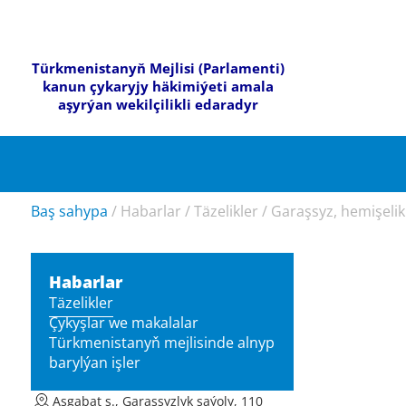
Türkmenistanyň Mejlisi (Parlamenti)
kanun çykaryjy häkimiýeti amala
aşyrýan wekilçilikli edaradyr
Baş sahypa
/
Habarlar
/
Täzelikler
/
Garaşsyz, hemişelik
Habarlar
Täzelikler
Çykyşlar we makalalar
Türkmenistanyň mejlisinde alnyp
barylýan işler
Aşgabat ş., Garaşsyzlyk şaýoly, 110