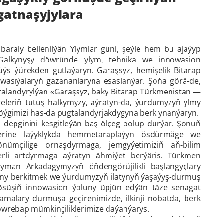
gatnaşyjylara
abaraly bellenilýän Ylymlar güni, şeýle hem bu ajaýyp
 Galkynyşy döwründe ylym, tehnika we innowasion
üýs ýürekden gutlaýaryn. Garaşsyz, hemişelik Bitarap
owasiýalaryň gazananlaryna esaslanýar. Şoňa görä-de,
aralandyrylýan «Garaşsyz, baky Bitarap Türkmenistan —
leriň tutuş halkymyzy, aýratyn-da, ýurdumyzyň ylmy
 söýgimizi has-da pugtalandyrjakdygyna berk ynanýaryn.
 depginini kesgitleýän baş ölçeg bolup durýar. Şonuň
rine laýyklykda hemmetaraplaýyn ösdürmäge we
önümçilige ornaşdyrmaga, jemgyýetimiziň aň-bilim
derli artdyrmaga aýratyn ähmiýet berýäris. Türkmen
ryman Arkadagymyzyň öňdengörüjilikli başlangyçlary
tyny berkitmek we ýurdumyzyň ilatynyň ýaşaýyş-durmuş
 ösüşiň innowasion ýoluny üpjün edýän täze senagat
namalary durmuşa geçirenimizde, ilkinji nobatda, berk
döwrebap mümkinçiliklerimize daýanýarys.