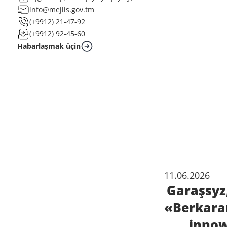
info@mejlis.gov.tm
(+9912) 21-47-92
(+9912) 92-45-60
Habarlaşmak üçin
11.06.2026
Garaşsyz
«Berkara
innow