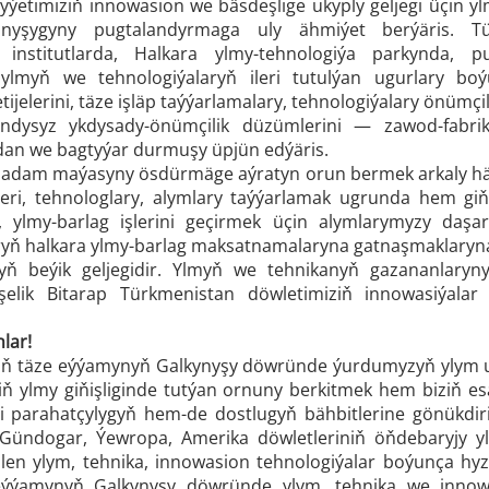
dyýetimiziň innowasion we bäsdeşlige ukyply geljegi üçin 
anyşygyny pugtalandyrmaga uly ähmiýet berýäris. 
institutlarda, Halkara ylmy-tehnologiýa parkynda, 
ylmyň we tehnologiýalaryň ileri tutulýan ugurlary boý
tijelerini, täze işläp taýýarlamalary, tehnologiýalary önüm
ndysyz ykdysady-önümçilik düzümlerini — zawod-fabrik
dan we bagtyýar durmuşy üpjün edýäris.
adam maýasyny ösdürmäge aýratyn orun bermek arkaly häzir
rleri, tehnologlary, alymlary taýýarlamak ugrunda hem giň 
 ylmy-barlag işlerini geçirmek üçin alymlarymyzy daşar
ryň halkara ylmy-barlag maksatnamalaryna gatnaşmaklaryn
ň beýik geljegidir. Ylmyň we tehnikanyň gazananlaryny
şelik Bitarap Türkmenistan döwletimiziň innowasiýala
lar!
tiň täze eýýamynyň Galkynyşy döwründe ýurdumyzyň ylym 
niň ylmy giňişliginde tutýan ornuny berkitmek hem biziň 
ni parahatçylygyň hem-de dostlugyň bähbitlerine gönükdi
ündogar, Ýewropa, Amerika döwletleriniň öňdebaryjy yly
ilen ylym, tehnika, innowasion tehnologiýalar boýunça hyz
eýýamynyň Galkynyşy döwründe ylym, tehnika we innowa