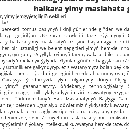
halkara ylmy maslahata 
 ylmy jemgyýetçiligiň wekilleri!
lar!
 bereketli tomus paslynyň ilkinji günlerinde giňden we d
lanyp geçirilýän «Berkarar döwletiň täze eýýamynyň
 atly halkara ylmy maslahatyň öz işine başlamagy bilen t
her bir üstünligi we belent sepgitleri ylmyň hem-de inn
ygymyzyň şanly 35 ýyllyk toýunyň taryhy wakalar bilen dab
myradyň mekany» ýylynda Ylymlar gününe bagyşlanan çäre
 uly üstünliklere galkyndyryp, eziz Watanymyza bolan beýik
giýalar her bir ýurduň geljegini hem-de ählumumy ösüşiň
Garaşsyz ýurdumyzda ylym ulgamyny dünýä ölçegle
e, ylmyň gazananlaryny, öňdebaryjy tehnologiýalary 
ni giňeltmäge, milli ykdysadyýetimiziň kuwwatyny yzygi
 Lideri, Türkmenistanyň Halk Maslahatynyň Başlygy Gah
an tejribelerden ugur alyp, döwletimiziň ykdysady kuwwa
arlandyrmak bilen bagly wezipeleri amala aşyranymyzda,
edenimizde, sebit ähmiýetli iri taslamalary, milli maksat
emgyýetimiziň ýokary intellektual kuwwatyna hem-de täze, 