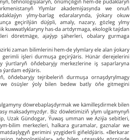
ylmyň, tehnologiýalaryň, önümçiligiň hem-de pudaklaryň
Türkmenistanyň Ylymlar akademiýasynda we onuň
pudaklaýyn ylmy-barlag edaralarynda, ýokary okuw
unça geçirilýän düýpli, amaly, nazary, gözleg ylmy
çilik kuwwatlyklaryny has-da artdyrmaga, ekologik taýdan
leri döretmäge, ajaýyp şäherleri, obalary gurmaga
ki zaman bilimlerini hem-de ylymlary ele alan ýokary
gerimli işleri durmuşa geçirýäris. Hünär derejelerini
y ýurtlaryň öňdebaryjy merkezlerine iş saparlaryna
a ýardam edýäris.
ň, öňdebaryjy tejribeleriň durmuşa ornaşdyrylmagy
r we ösüşler ýoly bilen bedew batly öňe gitmegini
ulgamyny döwrebaplaşdyrmak we kämilleşdirmek bilen
esasy maksadymyzdyr. Biz döwletimiziň ylym ulgamynyň
rip, Uzak Gündogar, Ýuwaş umman we Aziýa sebitleri,
m-bilim merkezleri, halkara guramalar, gaznalar we
matdaşlygyň gerimini yzygiderli giňeldýäris. «Berkarar
sion tehnologiýalar» ady bilen utgaşykly görnüşde