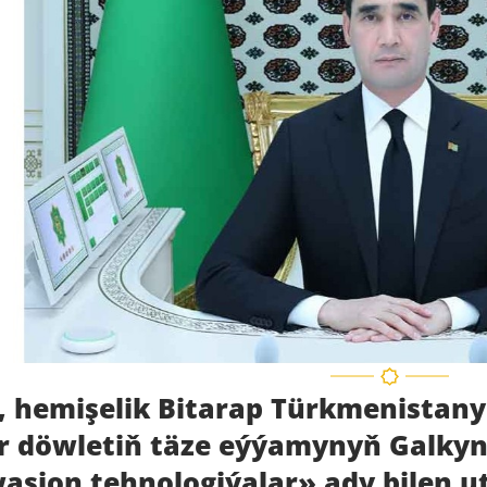
, hemişelik Bitarap Türkmenistany
r döwletiň täze eýýamynyň Galkyn
asion tehnologiýalar» ady bilen u