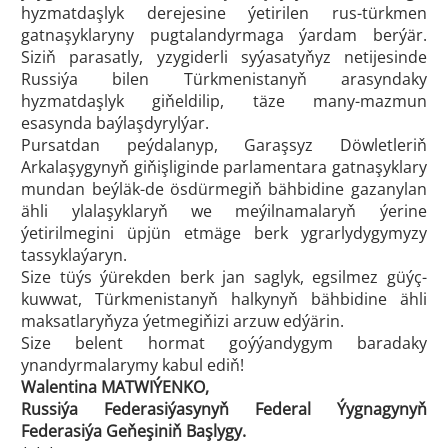
hyzmatdaşlyk derejesine ýetirilen rus-türkmen
gatnaşyklaryny pugtalandyrmaga ýardam berýär.
Siziň parasatly, yzygiderli syýasatyňyz netijesinde
Russiýa bilen Türkmenistanyň arasyndaky
hyzmatdaşlyk giňeldilip, täze many-mazmun
esasynda baýlaşdyrylýar.
Pursatdan peýdalanyp, Garaşsyz Döwletleriň
Arkalaşygynyň giňişliginde parlamentara gatnaşyklary
mundan beýläk-de ösdürmegiň bähbidine gazanylan
ähli ylalaşyklaryň we meýilnamalaryň ýerine
ýetirilmegini üpjün etmäge berk ygrarlydygymyzy
tassyklaýaryn.
Size tüýs ýürekden berk jan saglyk, egsilmez güýç-
kuwwat, Türkmenistanyň halkynyň bähbidine ähli
maksatlaryňyza ýetmegiňizi arzuw edýärin.
Size belent hormat goýýandygym baradaky
ynandyrmalarymy kabul ediň!
Walentina MATWIÝENKO,
Russiýa Federasiýasynyň Federal Ýygnagynyň
Federasiýa Geňeşiniň Başlygy.