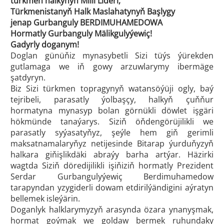
türkmen halkynyň Milli Lideri,
Türkmenistanyň Halk Maslahatynyň Başlygy
jenap Gurbanguly BERDIMUHAMEDOWA
Hormatly Gurbanguly Mälikgulyýewiç!
Gadyrly doganym!
Doglan günüňiz mynasybetli Sizi tüýs ýürekden
gutlamaga we iň gowy arzuwlarymy ibermäge
şatdyryn.
Biz Sizi türkmen topragynyň watansöýüji ogly, baý
tejribeli, parasatly ýolbaşçy, halkyň çuňňur
hormatyna mynasyp bolan görnükli döwlet işgäri
hökmünde tanaýarys. Siziň öňdengörüjilikli we
parasatly syýasatyňyz, şeýle hem giň gerimli
maksatnamalaryňyz netijesinde Bitarap ýurduňyzyň
halkara giňişlikdäki abraýy barha artýar. Häzirki
wagtda Siziň döredijilikli işiňiziň hormatly Prezident
Serdar Gurbangulyýewiç Berdimuhamedow
tarapyndan yzygiderli dowam etdirilýändigini aýratyn
bellemek isleýärin.
Doganlyk halklarymyzyň arasynda özara ynanyşmak,
hormat goýmak we goldaw bermek ruhundaky