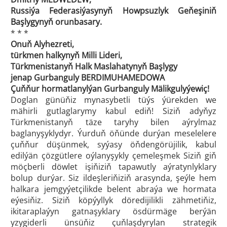
Russiýa Federasiýasynyň Howpsuzlyk Geňeşiniň
Başlygynyň orunbasary.
* * *
Onuň Alyhezreti,
türkmen halkynyň Milli Lideri,
Türkmenistanyň Halk Maslahatynyň Başlygy
jenap Gurbanguly BERDIMUHAMEDOWA
Çuňňur hormatlanylýan Gurbanguly Mälikgulyýewiç!
Doglan günüňiz mynasybetli tüýs ýürekden we
mähirli gutlaglarymy kabul ediň! Siziň adyňyz
Türkmenistanyň täze taryhy bilen aýrylmaz
baglanyşyklydyr. Ýurduň öňünde durýan meselelere
çuňňur düşünmek, syýasy öňdengörüjilik, kabul
edilýän çözgütlere oýlanyşykly çemeleşmek Siziň giň
möçberli döwlet işiňiziň tapawutly aýratynlyklary
bolup durýar. Siz ildeşleriňiziň arasynda, şeýle hem
halkara jemgyýetçilikde belent abraýa we hormata
eýesiňiz. Siziň köpýyllyk döredijilikli zähmetiňiz,
ikitaraplaýyn gatnaşyklary ösdürmäge berýän
yzygiderli ünsüňiz çuňlaşdyrylan strategik