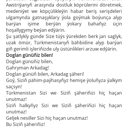
Awstriýanyň arasynda dostluk köprülerini döretmek,
medeniýet we köpçülikleýin habar beriş serişdeleri
ulgamynda gatnaşyklary ýola goýmak boýunça alyp
barýan işime berýän ýokary bahaňyz üçin
hoşallygymy beýan edýärin.
Şu şatlykly günde Size tüýs ýürekden berk jan saglyk,
uzak ömür, Türkmenistanyň bähbidine alyp barýan
giň gerimli işleriňizde uly üstünlikleri arzuw edýärin.
Doglan günüňiz bilen!
Doglan günüňiz bilen,
Gahryman Arkadag!
Doglan günüň bilen, Arkadag şäheri!
Goý, Siziň pähim-paýhasyňyz hemişe ýoluňyza ýalkym
saçsyn!
Türkmenistan Sizi we Siziň şäheriňizi hiç haçan
unutmaz!
Siziň halkyňyz Sizi we Siziň şäheriňizi hiç haçan
unutmaz!
Geljek nesiller Sizi hiç haçan unutmaz!
Bu Siziň şäheriňiz!