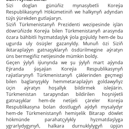
Sizi doglan günüňiz mynasybetli Koreýa
Respublikasynyň Hökümetiniň we halkynyň adyndan
tüýs ýürekden gutlaýaryn.
Siziň Türkmenistanyň Prezidenti wezipesinde işlän
döwrüňizde Koreýa bilen Türkmenistanyň arasynda
özara bähbitli hyzmatdaşlyk ýola goýuldy hem-de bu
ugurda uly ösüşler gazanyldy. Munuň özi Siziň
ikitaraplaýyn gatnaşyklaryň ösdürilmegine aýratyn
üns bermegiňiz netijesinde mümkin boldy.
Geçen ýylyň iýunynda we şu ýylyň mart aýynda
Eýranda ýaşaýan Koreýa Respublikasynyň
raýatlarynyň Türkmenistanyň çäklerinden geçmegi
bilen baglanyşykly hemmetaraplaýyn goldawyňyz
üçin aýratyn hoşallyk bildirmek isleýärin.
Türkmenistan tarapyndan bildirilen hoşniýetli
gatnaşyklar hem-de netijeli çäreler Koreýa
Respublikasyna bolan dostlugyň aýdyň mysalydyr
hem-de Türkmenistanyň hemişelik Bitarap döwlet
hökmünde parahatçylykly hyzmatdaşlyga
ygrarlydygynyň, halkara durnuklylygyň üpjün