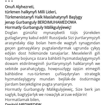
* * *
Onuň Alyhezreti,
türkmen halkynyň Milli Lideri,
Türkmenistanyň Halk Maslahatynyň Başlygy
jenap Gurbanguly BERDIMUHAMEDOWA
Hormatly Gurbanguly Mälikgulyýewiç!
Doglan günüňiz mynasybetli tüýs ýürekden
gutlaglarymy kabul ediň! Russiýada Sizi ýurtlarymyzyň
arasyndaky däp bolan hem-de wagtyň synagyndan
geçen gatnaşyklary pugtalandyrmak ugrunda çykyş
edýän dost hökmünde tanaýarlar. Meseleleriň giň
toplumy boýunça özara bähbitli hyzmatdaşlygymyzyň
dowam etdirilmeginiň ýurtlarymyzyň halklarynyň we
sebitde parahatçylygy, howpsuzlygy üpjün etmegiň
bähbidine rus-türkmen çuňlaşdyrylan strategik
hyzmatdaşlygyny mundan beýläk-de ösdürmäge
ýardam berjekdigine pugta ynanýaryn.
Hormatly Gurbanguly Mälikgulyýewiç, Size berk jan
saglyk, bagtyýarlyk we rowaçlyk arzuw edýärin!
Hormatlamak bilen,
Dmitriý MEDWEDEW,