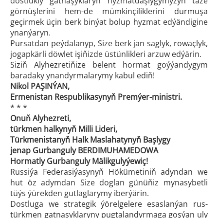
dostlukly gatnaşyklaryň hyzmatdaşlygymyzyň täze
görnüşlerini hem-de mümkinçiliklerini durmuşa
geçirmek üçin berk binýat bolup hyzmat edýändigine
ynanýaryn.
Pursatdan peýdalanyp, Size berk jan saglyk, rowaçlyk,
jogapkärli döwlet işiňizde üstünlikleri arzuw edýärin.
Siziň Alyhezretiňize belent hormat goýýandygym
baradaky ynandyrmalarymy kabul ediň!
Nikol PAŞINÝAN,
Ermenistan Respublikasynyň Premýer-ministri.
* * *
Onuň Alyhezreti,
türkmen halkynyň Milli Lideri,
Türkmenistanyň Halk Maslahatynyň Başlygy
jenap Gurbanguly BERDIMUHAMEDOWA
Hormatly Gurbanguly Mälikgulyýewiç!
Russiýa Federasiýasynyň Hökümetiniň adyndan we
hut öz adymdan Size doglan günüňiz mynasybetli
tüýs ýürekden gutlaglarymy iberýärin.
Dostluga we strategik ýörelgelere esaslanýan rus-
türkmen gatnaşyklaryny pugtalandyrmaga goşýan uly