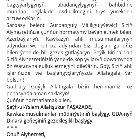
bagtyýarlygynyň, abadançylygynyň bähbidine
mundan beýläk-de ösdürilmegini tüýs ýürekden
arzuw edýärin.
Sarpasy belent Gurbanguly Mälikgulyýewiç! Siziň
Alyhezretiňize çuňňur hormatymy beýan etmek bilen,
Azerbaýjanyň, Kawkazyň ähli musulmanlarynyň
adyndan we hut öz adymdan Sizi doglan günüňiz
bilen ýene-de bir gezek gutlaýaryn. Beýik Biribardan
Siziň Alyhezretiňiziň ýene-de köp ýyllaryň dowamynda
öz Watanyna gulluk etmegini dileýärin. Goý, Siziň ähli
işleriňizde we başlangyçlaryňyzda Allatagala ýar
bolsun!
Gudraty Güýçli Allatagala biziň hemmämizi öz
penasynda aman saklasyn!
Çuňňur hormatlamak bilen,
Şeýh-ul-Yslam Allahşukur PAŞAZADE,
Kawkaz musulmanlar müdiriýetiniň başlygy, GDA-nyň
Dinara geňeşiniň gezekleşikli başlygy.
* * *
Onuň Alyhezreti,