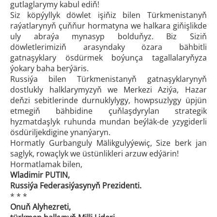
gutlaglarymy kabul ediň!
Siz köpýyllyk döwlet işiňiz bilen Türkmenistanyň
raýatlarynyň çuňňur hormatyna we halkara giňişlikde
uly abraýa mynasyp bolduňyz. Biz Siziň
döwletlerimiziň arasyndaky özara bähbitli
gatnaşyklary ösdürmek boýunça tagallalaryňyza
ýokary baha berýäris.
Russiýa bilen Türkmenistanyň gatnaşyklarynyň
dostlukly halklarymyzyň we Merkezi Aziýa, Hazar
deňzi sebitlerinde durnuklylygy, howpsuzlygy üpjün
etmegiň bähbidine çuňlaşdyrylan strategik
hyzmatdaşlyk ruhunda mundan beýläk-de yzygiderli
ösdüriljekdigine ynanýaryn.
Hormatly Gurbanguly Mälikgulyýewiç, Size berk jan
saglyk, rowaçlyk we üstünlikleri arzuw edýärin!
Hormatlamak bilen,
Wladimir PUTIN,
Russiýa Federasiýasynyň Prezidenti.
* * *
Onuň Alyhezreti,