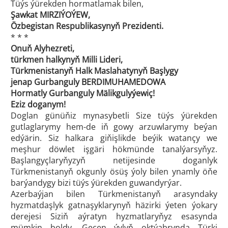
Tüýs ýürekden hormatlamak bilen,
Şawkat MIRZIÝOÝEW,
Özbegistan Respublikasynyň Prezidenti.
* * *
Onuň Alyhezreti,
türkmen halkynyň Milli Lideri,
Türkmenistanyň Halk Maslahatynyň Başlygy
jenap Gurbanguly BERDIMUHAMEDOWA
Hormatly Gurbanguly Mälikgulyýewiç!
Eziz doganym!
Doglan günüňiz mynasybetli Size tüýs ýürekden
gutlaglarymy hem-de iň gowy arzuwlarymy beýan
edýärin. Siz halkara giňişlikde beýik watançy we
meşhur döwlet işgäri hökmünde tanalýarsyňyz.
Başlangyçlaryňyzyň netijesinde doganlyk
Türkmenistanyň okgunly ösüş ýoly bilen ynamly öňe
barýandygy bizi tüýs ýürekden guwandyrýar.
Azerbaýjan bilen Türkmenistanyň arasyndaky
hyzmatdaşlyk gatnaşyklarynyň häzirki ýeten ýokary
derejesi Siziň aýratyn hyzmatlaryňyz esasynda
mümkin boldy. Geçen ýylyň oktýabrynda Türki