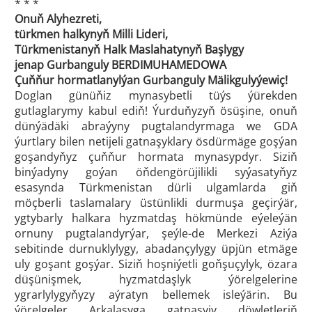
* * *
Onuň Alyhezreti,
türkmen halkynyň Milli Lideri,
Türkmenistanyň Halk Maslahatynyň Başlygy
jenap Gurbanguly BERDIMUHAMEDOWA
Çuňňur hormatlanylýan Gurbanguly Mälikgulyýewiç!
Doglan günüňiz mynasybetli tüýs ýürekden
gutlaglarymy kabul ediň! Ýurduňyzyň ösüşine, onuň
dünýädäki abraýyny pugtalandyrmaga we GDA
ýurtlary bilen netijeli gatnaşyklary ösdürmäge goşýan
goşandyňyz çuňňur hormata mynasypdyr. Siziň
binýadyny goýan öňdengörüjilikli syýasatyňyz
esasynda Türkmenistan dürli ulgamlarda giň
möçberli taslamalary üstünlikli durmuşa geçirýär,
ygtybarly halkara hyzmatdaş hökmünde eýeleýän
ornuny pugtalandyrýar, şeýle-de Merkezi Aziýa
sebitinde durnuklylygy, abadançylygy üpjün etmäge
uly goşant goşýar. Siziň hoşniýetli goňşuçylyk, özara
düşünişmek, hyzmatdaşlyk ýörelgelerine
ygrarlylygyňyzy aýratyn bellemek isleýärin. Bu
ýörelgeler Arkalaşyga gatnaşyjy döwletleriň