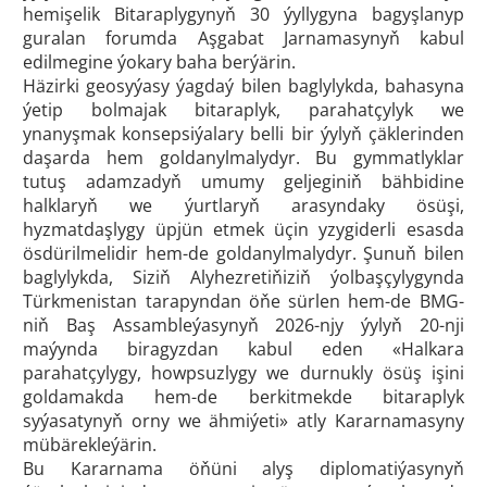
hemişelik Bitaraplygynyň 30 ýyllygyna bagyşlanyp
guralan forumda Aşgabat Jarnamasynyň kabul
edilmegine ýokary baha berýärin.
Häzirki geosyýasy ýagdaý bilen baglylykda, bahasyna
ýetip bolmajak bitaraplyk, parahatçylyk we
ynanyşmak konsepsiýalary belli bir ýylyň çäklerinden
daşarda hem goldanylmalydyr. Bu gymmatlyklar
tutuş adamzadyň umumy geljeginiň bähbidine
halklaryň we ýurtlaryň arasyndaky ösüşi,
hyzmatdaşlygy üpjün etmek üçin yzygiderli esasda
ösdürilmelidir hem-de goldanylmalydyr. Şunuň bilen
baglylykda, Siziň Alyhezretiňiziň ýolbaşçylygynda
Türkmenistan tarapyndan öňe sürlen hem-de BMG-
niň Baş Assambleýasynyň 2026-njy ýylyň 20-nji
maýynda biragyzdan kabul eden «Halkara
parahatçylygy, howpsuzlygy we durnukly ösüş işini
goldamakda hem-de berkitmekde bitaraplyk
syýasatynyň orny we ähmiýeti» atly Kararnamasyny
mübärekleýärin.
Bu Kararnama öňüni alyş diplomatiýasynyň