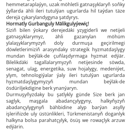
hemmetaraplaýyn, uzak möhletli gatnaşyklaryň soňky
ýyllarda ähli ileri tutulýan ugurlarda hil taýdan täze
derejä çykarylandygyna şatdyrys.
Hormatly Gurbanguly Mälikgulyýewiç!
Siziň bilen ýokary derejedäki yzygiderli we netijeli
gatnaşyklarymyz, ähli gazanylan möhüm
ylalaşyklarymyzyň doly durmuşa geçirilmegi
döwletlerimiziň arasyndaky strategik hyzmatdaşlygy
mundan beýläk-de çuňlaşdyrmaga hyzmat edýär.
Bilelikdäki tagallalarymyzyň netijesinde söwda,
senagat, ulag, energetika, suw hojalygy, medeniýet,
ylym, tehnologiýalar ýaly ileri tutulýan ugurlarda
hyzmatdaşlygymyzyň mundan beýläk-de
ösdüriljekdigine berk ynanýaryn.
Durmuşyňyzdaky bu şatlykly günde Size berk jan
saglyk, maşgala abadançylygyny, halkyňyzyň
abadançylygynyň bähbidine alyp barýan asylly
işleriňizde uly üstünlikleri, Türkmenistanyň doganlyk
halkyna bolsa parahatçylyk, ösüş we rowaçlyk arzuw
edýärin.