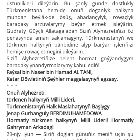
üstünlikleri dileýärin. Bu şanly günde dostlukly
Türkmenistana hem-de onuň doganlyk halkyna
mundan beýläk-de ösüş, abadançylyk, rowaçlyk
baradaky arzuwlarymy beýan etmek isleýärin.
Gudraty Güýçli Allatagaladan Siziň Alyhezretiňizi öz
penasynda aman saklamagyny, Türkmenistanyň we
türkmen halkynyň bähbidine alyp barýan işleriňizi
hemişe rowaç etmegini dileýärin.
Siziň Alyhezretiňize belent hormat goýýandygym
baradaky ynandyrmalarymy kabul ediň!
Faýsal bin Naser bin Hamad AL TANI,
Katar Döwletiniň Şeýhler maşgalasynyň agzasy.
* * *
Onuň Alyhezreti,
türkmen halkynyň Milli Lideri,
Türkmenistanyň Halk Maslahatynyň Başlygy
jenap Gurbanguly BERDIMUHAMEDOWA
Hormatly türkmen halkynyň Milli Lideri! Hormatly
Gahryman Arkadag!
29-njy iýun — Siziň doglan günüňiz meniň üçin şu