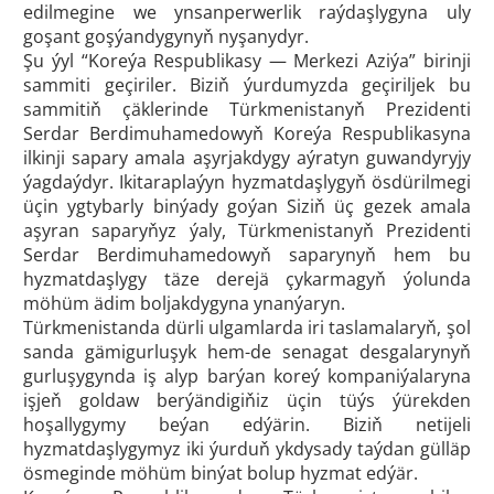
edilmegine we ynsanperwerlik raýdaşlygyna uly
goşant goşýandygynyň nyşanydyr.
Şu ýyl “Koreýa Respublikasy — Merkezi Aziýa” birinji
sammiti geçiriler. Biziň ýurdumyzda geçiriljek bu
sammitiň çäklerinde Türkmenistanyň Prezidenti
Serdar Berdimuhamedowyň Koreýa Respublikasyna
ilkinji sapary amala aşyrjakdygy aýratyn guwandyryjy
ýagdaýdyr. Ikitaraplaýyn hyzmatdaşlygyň ösdürilmegi
üçin ygtybarly binýady goýan Siziň üç gezek amala
aşyran saparyňyz ýaly, Türkmenistanyň Prezidenti
Serdar Berdimuhamedowyň saparynyň hem bu
hyzmatdaşlygy täze derejä çykarmagyň ýolunda
möhüm ädim boljakdygyna ynanýaryn.
Türkmenistanda dürli ulgamlarda iri taslamalaryň, şol
sanda gämigurluşyk hem-de senagat desgalarynyň
gurluşygynda iş alyp barýan koreý kompaniýalaryna
işjeň goldaw berýändigiňiz üçin tüýs ýürekden
hoşallygymy beýan edýärin. Biziň netijeli
hyzmatdaşlygymyz iki ýurduň ykdysady taýdan gülläp
ösmeginde möhüm binýat bolup hyzmat edýär.