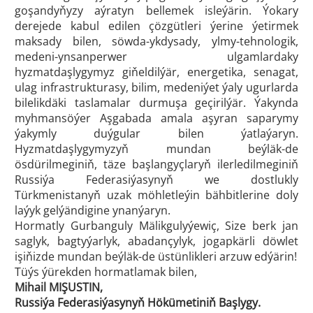
goşandyňyzy aýratyn bellemek isleýärin. Ýokary
derejede kabul edilen çözgütleri ýerine ýetirmek
maksady bilen, söwda-ykdysady, ylmy-tehnologik,
medeni-ynsanperwer ulgamlardaky
hyzmatdaşlygymyz giňeldilýär, energetika, senagat,
ulag infrastrukturasy, bilim, medeniýet ýaly ugurlarda
bilelikdäki taslamalar durmuşa geçirilýär. Ýakynda
myhmansöýer Aşgabada amala aşyran saparymy
ýakymly duýgular bilen ýatlaýaryn.
Hyzmatdaşlygymyzyň mundan beýläk-de
ösdürilmeginiň, täze başlangyçlaryň ilerledilmeginiň
Russiýa Federasiýasynyň we dostlukly
Türkmenistanyň uzak möhletleýin bähbitlerine doly
laýyk gelýändigine ynanýaryn.
Hormatly Gurbanguly Mälikgulyýewiç, Size berk jan
saglyk, bagtyýarlyk, abadançylyk, jogapkärli döwlet
işiňizde mundan beýläk-de üstünlikleri arzuw edýärin!
Tüýs ýürekden hormatlamak bilen,
Mihail MIŞUSTIN,
Russiýa Federasiýasynyň Hökümetiniň Başlygy.