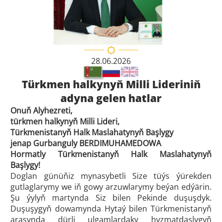
28.06.2026
Türkmen halkynyň Milli Lideriniň
adyna gelen hatlar
Onuň Alyhezreti,
türkmen halkynyň Milli Lideri,
Türkmenistanyň Halk Maslahatynyň Başlygy
jenap Gurbanguly BERDIMUHAMEDOWA
Hormatly Türkmenistanyň Halk Maslahatynyň
Başlygy!
Doglan günüňiz mynasybetli Size tüýs ýürekden
gutlaglarymy we iň gowy arzuwlarymy beýan edýärin.
Şu ýylyň martynda Siz bilen Pekinde duşuşdyk.
Duşuşygyň dowamynda Hytaý bilen Türkmenistanyň
arasynda dürli ulgamlardaky hyzmatdaşlygyň