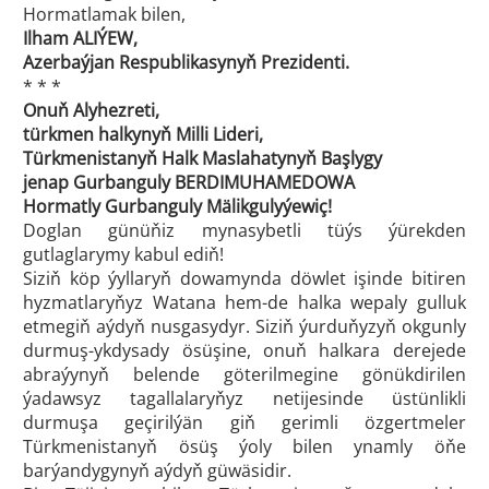
Hormatlamak bilen,
Ilham ALIÝEW,
Azerbaýjan Respublikasynyň Prezidenti.
* * *
Onuň Alyhezreti,
türkmen halkynyň Milli Lideri,
Türkmenistanyň Halk Maslahatynyň Başlygy
jenap Gurbanguly BERDIMUHAMEDOWA
Hormatly Gurbanguly Mälikgulyýewiç!
Doglan günüňiz mynasybetli tüýs ýürekden
gutlaglarymy kabul ediň!
Siziň köp ýyllaryň dowamynda döwlet işinde bitiren
hyzmatlaryňyz Watana hem-de halka wepaly gulluk
etmegiň aýdyň nusgasydyr. Siziň ýurduňyzyň okgunly
durmuş-ykdysady ösüşine, onuň halkara derejede
abraýynyň belende göterilmegine gönükdirilen
ýadawsyz tagallalaryňyz netijesinde üstünlikli
durmuşa geçirilýän giň gerimli özgertmeler
Türkmenistanyň ösüş ýoly bilen ynamly öňe
barýandygynyň aýdyň güwäsidir.