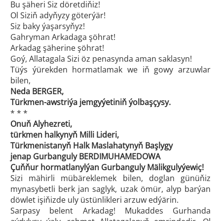
Bu şäheri Siz döretdiňiz!
Ol Siziň adyňyzy göterýär!
Siz baky ýaşarsyňyz!
Gahryman Arkadaga şöhrat!
Arkadag şäherine şöhrat!
Goý, Allatagala Sizi öz penasynda aman saklasyn!
Tüýs ýürekden hormatlamak we iň gowy arzuwlar
bilen,
Neda BERGER,
Türkmen-awstriýa jemgyýetiniň ýolbaşçysy.
* * *
Onuň Alyhezreti,
türkmen halkynyň Milli Lideri,
Türkmenistanyň Halk Maslahatynyň Başlygy
jenap Gurbanguly BERDIMUHAMEDOWA
Çuňňur hormatlanylýan Gurbanguly Mälikgulyýewiç!
Sizi mähirli mübäreklemek bilen, doglan günüňiz
mynasybetli berk jan saglyk, uzak ömür, alyp barýan
döwlet işiňizde uly üstünlikleri arzuw edýärin.
Sarpasy belent Arkadag! Mukaddes Gurhanda