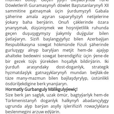
Döwletleriň Guramasynyň döwlet Baştutanlarynyň XII
sammitine gatnaşmak üçin ýurdumyzyň Gabala
şäherine amala aşyran saparyňyzyň netijelerine
ýokary baha berýärin. Onuň çäklerinde özara
ynanyşmak, düşünişmek we hoşniýetlilik ruhunda
geçen duşuşygymyzy ýakymly duýgular bilen
ýatlaýaryn. Siziň başlangyjyňyz bilen Azerbaýjan
Respublikasyna sowgat hökmünde Fizuli şäherinde
gurluşygy alnyp barylýan metjit hem-de ajaýyp
ahalteke bedewini sowgat berendigiňiz üçin ýene-de
bir gezek tüýs ýürekden hoşallyk bildirýärin. Iki
ýurduň arasyndaky dost-doganlyk, strategik
hyzmatdaşlyk gatnaşyklarynyň mundan beýläk-de
täze many-mazmun bilen baýlaşdyrylyp, üstünlikli
ösdüriljekdigine berk ynanýaryn.
Hormatly Gurbanguly Mälikgulyýewiç!
Size berk jan saglyk, uzak ömür, bagtyýarlyk hem-de
Türkmenistanyň doganlyk halkynyň abadançylygy
ugrunda alyp barýan asylly işleriňiziň rowaçlyklara
beslenmegini arzuw edýärin.