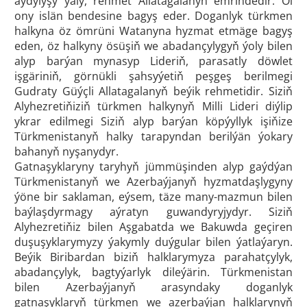
aýdylyşy ýaly, rehmet Allatagalanyň emrindedir. Ol
ony islän bendesine bagyş eder. Doganlyk türkmen
halkyna öz ömrüni Watanyna hyzmat etmäge bagyş
eden, öz halkyny ösüşiň we abadançylygyň ýoly bilen
alyp barýan mynasyp Lideriň, parasatly döwlet
işgäriniň, görnükli şahsyýetiň peşgeş berilmegi
Gudraty Güýçli Allatagalanyň beýik rehmetidir. Siziň
Alyhezretiňiziň türkmen halkynyň Milli Lideri diýlip
ykrar edilmegi Siziň alyp barýan köpýyllyk işiňize
Türkmenistanyň halky tarapyndan berilýän ýokary
bahanyň nyşanydyr.
Gatnaşyklaryny taryhyň jümmüşinden alyp gaýdýan
Türkmenistanyň we Azerbaýjanyň hyzmatdaşlygyny
ýöne bir saklaman, eýsem, täze many-mazmun bilen
baýlaşdyrmagy aýratyn guwandyryjydyr. Siziň
Alyhezretiňiz bilen Aşgabatda we Bakuwda geçiren
duşuşyklarymyzy ýakymly duýgular bilen ýatlaýaryn.
Beýik Biribardan biziň halklarymyza parahatçylyk,
abadançylyk, bagtyýarlyk dileýärin. Türkmenistan
bilen Azerbaýjanyň arasyndaky doganlyk
gatnaşyklaryň türkmen we azerbaýjan halklarynyň