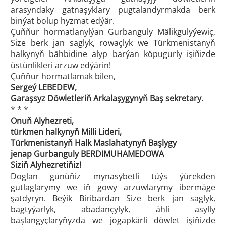
arasyndaky gatnaşyklary pugtalandyrmakda berk
binýat bolup hyzmat edýär.
Çuňňur hormatlanylýan Gurbanguly Mälikgulyýewiç,
Size berk jan saglyk, rowaçlyk we Türkmenistanyň
halkynyň bähbidine alyp barýan köpugurly işiňizde
üstünlikleri arzuw edýärin!
Çuňňur hormatlamak bilen,
Sergeý LEBEDEW,
Garaşsyz Döwletleriň Arkalaşygynyň Baş sekretary.
* * *
Onuň Alyhezreti,
türkmen halkynyň Milli Lideri,
Türkmenistanyň Halk Maslahatynyň Başlygy
jenap Gurbanguly BERDIMUHAMEDOWA
Siziň Alyhezretiňiz!
Doglan günüňiz mynasybetli tüýs ýürekden
gutlaglarymy we iň gowy arzuwlarymy ibermäge
şatdyryn. Beýik Biribardan Size berk jan saglyk,
bagtyýarlyk, abadançylyk, ähli asylly
başlangyçlaryňyzda we jogapkärli döwlet işiňizde