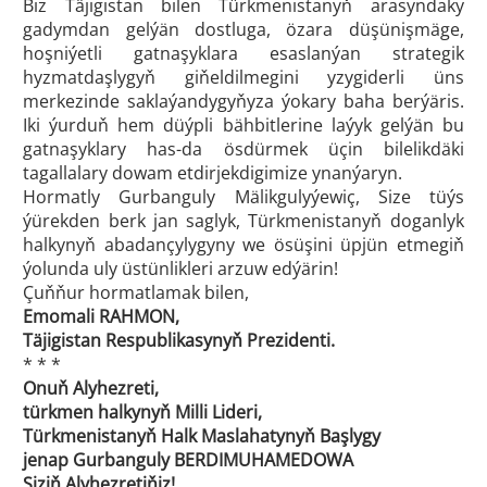
Biz Täjigistan bilen Türkmenistanyň arasyndaky
gadymdan gelýän dostluga, özara düşünişmäge,
hoşniýetli gatnaşyklara esaslanýan strategik
hyzmatdaşlygyň giňeldilmegini yzygiderli üns
merkezinde saklaýandygyňyza ýokary baha berýäris.
Iki ýurduň hem düýpli bähbitlerine laýyk gelýän bu
gatnaşyklary has-da ösdürmek üçin bilelikdäki
tagallalary dowam etdirjekdigimize ynanýaryn.
Hormatly Gurbanguly Mälikgulyýewiç, Size tüýs
ýürekden berk jan saglyk, Türkmenistanyň doganlyk
halkynyň abadançylygyny we ösüşini üpjün etmegiň
ýolunda uly üstünlikleri arzuw edýärin!
Çuňňur hormatlamak bilen,
Emomali RAHMON,
Täjigistan Respublikasynyň Prezidenti.
* * *
Onuň Alyhezreti,
türkmen halkynyň Milli Lideri,
Türkmenistanyň Halk Maslahatynyň Başlygy
jenap Gurbanguly BERDIMUHAMEDOWA
Siziň Alyhezretiňiz!