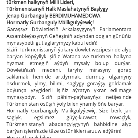
türkmen halkynyň Milli Lideri,
Türkmenistanyň Halk Maslahatynyň Başlygy
jenap Gurbanguly BERDIMUHAMEDOWA
Hormatly Gurbanguly Mälikgulyýewiç!
Garaşsyz Döwletleriň Arkalaşygynyň Parlamentara
Assambleýasynyň Geňeşiniň adyndan doglan günüňiz
mynasybetli gutlaglarymyzy kabul ediň!
Siziň Türkmenistanyň ýokary döwlet wezipesinde alyp
barýan köpýyllyk işiňiz Watana we türkmen halkyna
hyzmat etmegiň aýdyň mysaly bolup durýar.
Döwletiňiziň medeni, taryhy mirasyny gorap
saklamak hem-de artdyrmak, durmuş ulgamyny
ösdürmek, ylmy, bilimi, saglygy goraýşy goldamak
boýunça yzygiderli işiňiz aýratyn ykrar edilmäge
mynasypdyr. Siziň pähim-paýhasyňyz netijesinde
Türkmenistan ösüşiň ýoly bilen ynamly öňe barýar.
Hormatly Gurbanguly Mälikgulyýewiç, Size berk jan
saglyk, egsilmez güýç-kuwwat, rowaçlyk,
Türkmenistanyň abadançylygynyň bähbidine alyp
barýan işleriňizde täze üstünlikleri arzuw edýärin!
Hormatlamak bilen,