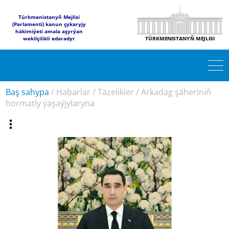
Türkmenistanyň Mejlisi
(Parlamenti) kanun çykaryjy
häkimiýeti amala aşyrýan
wekilçilikli edaradyr
TÜRKMENISTANYŇ MEJLISI
Baş sahypa
/
Habarlar
/
Täzelikler
/
Arkadag şäheriniň
hormatly ýaşaýjylaryna