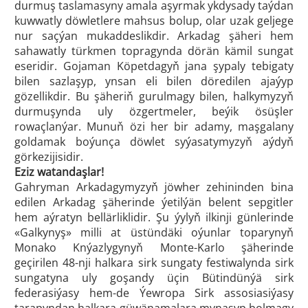
durmuş taslamasyny amala aşyrmak ykdysady taýdan
kuwwatly döwletlere mahsus bolup, olar uzak geljege
nur saçýan mukaddeslikdir. Arkadag şäheri hem
sahawatly türkmen topragynda dörän kämil sungat
eseridir. Gojaman Köpetdagyň jana şypaly tebigaty
bilen sazlaşyp, ynsan eli bilen döredilen ajaýyp
gözellikdir. Bu şäheriň gurulmagy bilen, halkymyzyň
durmuşynda uly özgertmeler, beýik ösüşler
rowaçlanýar. Munuň özi her bir adamy, maşgalany
goldamak boýunça döwlet syýasatymyzyň aýdyň
görkezijisidir.
Eziz watandaşlar!
Gahryman Arkadagymyzyň jöwher zehininden bina
edilen Arkadag şäherinde ýetilýän belent sepgitler
hem aýratyn bellärliklidir. Şu ýylyň ilkinji günlerinde
«Galkynyş» milli at üstündäki oýunlar toparynyň
Monako Knýazlygynyň Monte-Karlo şäherinde
geçirilen 48-nji halkara sirk sungaty festiwalynda sirk
sungatyna uly goşandy üçin Bütindünýä sirk
federasiýasy hem-de Ýewropa Sirk assosiasiýasy