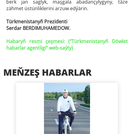
berk jan saglyk, maşgala abadançylygyny, täze
zähmet üstünliklerini arzuw edýärin.
Türkmenistanyň Prezidenti
Serdar BERDIMUHAMEDOW.
Habaryň resmi çeşmesi: (“
Türkmenistanyň Döwlet
habarlar agentligi
” web-saýty)
MEŇZEŞ HABARLAR