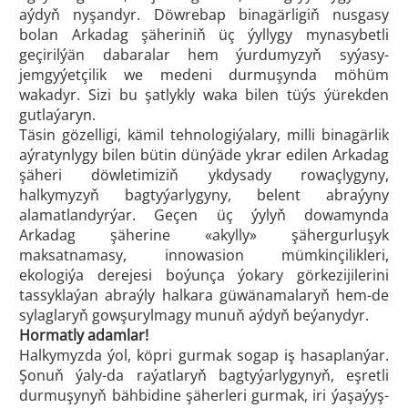
aýdyň nyşandyr. Döwrebap binagärligiň nusgasy
bolan Arkadag şäheriniň üç ýyllygy mynasybetli
geçirilýän dabaralar hem ýurdumyzyň syýasy-
jemgyýetçilik we medeni durmuşynda möhüm
wakadyr. Sizi bu şatlykly waka bilen tüýs ýürekden
gutlaýaryn.
Täsin gözelligi, kämil tehnologiýalary, milli binagärlik
aýratynlygy bilen bütin dünýäde ykrar edilen Arkadag
şäheri döwletimiziň ykdysady rowaçlygyny,
halkymyzyň bagtyýarlygyny, belent abraýyny
alamatlandyrýar. Geçen üç ýylyň dowamynda
Arkadag şäherine «akylly» şähergurluşyk
maksatnamasy, innowasion mümkinçilikleri,
ekologiýa derejesi boýunça ýokary görkezijilerini
tassyklaýan abraýly halkara güwänamalaryň hem-de
sylaglaryň gowşurylmagy munuň aýdyň beýanydyr.
Hormatly adamlar!
Halkymyzda ýol, köpri gurmak sogap iş hasaplanýar.
Şonuň ýaly-da raýatlaryň bagtyýarlygynyň, eşretli
durmuşynyň bähbidine şäherleri gurmak, iri ýaşaýyş-