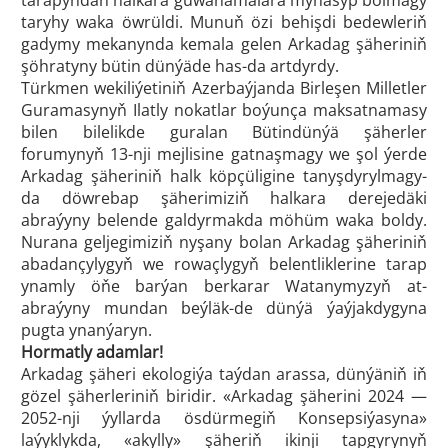
tarapyndan halkara güwänamalara mynasyp bolmagy
taryhy waka öwrüldi. Munuň özi behişdi bedewleriň
gadymy mekanynda kemala gelen Arkadag şäheriniň
şöhratyny bütin dünýäde has-da artdyrdy.
Türkmen wekiliýetiniň Azerbaýjanda Birleşen Milletler
Guramasynyň Ilatly nokatlar boýunça maksatnamasy
bilen bilelikde guralan Bütindünýä şäherler
forumynyň 13-nji mejlisine gatnaşmagy we şol ýerde
Arkadag şäheriniň halk köpçüligine tanyşdyrylmagy-
da döwrebap şäherimiziň halkara derejedäki
abraýyny belende galdyrmakda möhüm waka boldy.
Nurana geljegimiziň nyşany bolan Arkadag şäheriniň
abadançylygyň we rowaçlygyň belentliklerine tarap
ynamly öňe barýan berkarar Watanymyzyň at-
abraýyny mundan beýläk-de dünýä ýaýjakdygyna
pugta ynanýaryn.
Hormatly adamlar!
Arkadag şäheri ekologiýa taýdan arassa, dünýäniň iň
gözel şäherleriniň biridir. «Arkadag şäherini 2024 —
2052-nji ýyllarda ösdürmegiň Konsepsiýasyna»
laýyklykda, «akylly» şäheriň ikinji tapgyrynyň