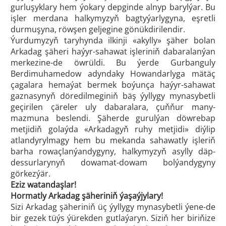
gurluşyklary hem ýokary depginde alnyp barylýar. Bu
işler merdana halkymyzyň bagtyýarlygyna, eşretli
durmuşyna, röwşen geljegine gönükdirilendir.
Ýurdumyzyň taryhynda ilkinji «akylly» şäher bolan
Arkadag şäheri haýyr-sahawat işleriniň dabaralanýan
merkezine-de öwrüldi. Bu ýerde Gurbanguly
Berdimuhamedow adyndaky Howandarlyga mätäç
çagalara hemaýat bermek boýunça haýyr-sahawat
gaznasynyň döredilmeginiň bäş ýyllygy mynasybetli
geçirilen çäreler uly dabaralara, çuňňur many-
mazmuna beslendi. Şäherde gurulýan döwrebap
metjidiň golaýda «Arkadagyň ruhy metjidi» diýlip
atlandyrylmagy hem bu mekanda sahawatly işleriň
barha rowaçlanýandygyny, halkymyzyň asylly däp-
dessurlarynyň dowamat-dowam bolýandygyny
görkezýär.
Eziz watandaşlar!
Hormatly Arkadag şäheriniň ýaşaýjylary!
Sizi Arkadag şäheriniň üç ýyllygy mynasybetli ýene-de
bir gezek tüýs ýürekden gutlaýaryn. Siziň her biriňize