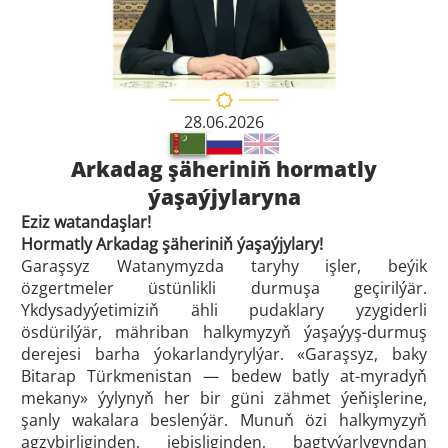
28.06.2026
Arkadag şäheriniň hormatly
ýaşaýjylaryna
Eziz watandaşlar!
Hormatly Arkadag şäheriniň ýaşaýjylary!
Garaşsyz Watanymyzda taryhy işler, beýik
özgertmeler üstünlikli durmuşa geçirilýär.
Ykdysadyýetimiziň ähli pudaklary yzygiderli
ösdürilýär, mähriban halkymyzyň ýaşaýyş-durmuş
derejesi barha ýokarlandyrylýar. «Garaşsyz, baky
Bitarap Türkmenistan — bedew batly at-myradyň
mekany» ýylynyň her bir güni zähmet ýeňişlerine,
şanly wakalara beslenýär. Munuň özi halkymyzyň
agzybirliginden, jebisliginden, bagtyýarlygyndan