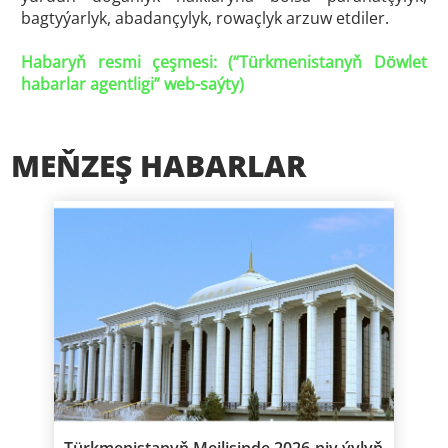
bagtyýarlyk, abadançylyk, rowaçlyk arzuw etdiler.
Habaryň resmi çeşmesi: (“
Türkmenistanyň Döwlet
habarlar agentligi
” web-saýty)
MEŇZEŞ HABARLAR