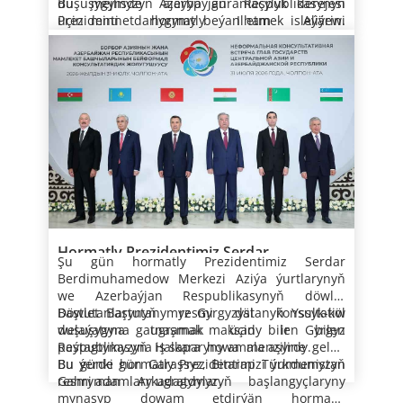
duşuşygymyzyň ajaýyp guramaçylyk derejesi
Bu mejlisde Azerbaýjan Respublikasynyň
dolandyryş edaralary bilen bilelikde guran
hasabat berdi.
Bellenilişi ýaly, hasabat döwründe jemi içerki
üçin minnetdarlygymy beýan etmek isleýärin.
Prezidenti hormatly Ilham Aliýewi
okuw maslahatlarynyň 82-sine gatnaşdylar.
önümiň ösüşi 6,3 göterim artdy, şol sanda ösüş
Pursatdan peýdalanyp, size Gahryman
mübäreklemäge şatdyryn. Mälim bolşy ýaly,
Kanunçykaryjylyk işinde tejribe alyşmak
depgini senagat pudagynda 2,6 göterime,
Arkadagymyzyň mähirli salamyny, netijeli
geçen ýyl Daşkentde geçirilen Merkezi Aziýa
Döwletara hyzmatdaşlygyň bu täze
maksady bilen, Mejlisiň wekilleriniň daşary
gurluşykda 6,7 göterime, ulag-aragatnaşyk
Geçen ýylyň degişli döwri bilen deňeşdirilende,
işlemek baradaky arzuwlaryny ýetirýärin. Bu
döwletleriniň Baştutanlarynyň konsultatiw
altytaraplaýyn guralynyň biziň halklarymyzy we
ýurtlara iş saparlarynyň 16-sy amala aşyryldy.
pudagynda 10,3 göterime, söwdada 8,5
şu ýylyň ýanwar – iýul aýlarynda jemi öndürilen
ýerde — Yssyk-kölüň kenarynda täze, ajaýyp
duşuşygynda Azerbaýjan Respublikasynyň
ýurtlarymyzy has-da ýakynlaşdyrmaga,
göterime, oba hojalygynda 4,1 göterime we
önüm 10,4 göterim artyp, ykdysadyýetiň
desgalaryň açylmagy bilen gyrgyz tarapyny
biziň formatymyza doly hukukly gatnaşmagy
doganlyk gatnaşyklary pugtalandyrmaga
Hormatly döwlet Baştutanlary!
hyzmatlar ulgamynda 8,4 göterime deň boldy.
pudaklarynda oňyn önümçilik netijeleri
Hasabat döwründe, geçen ýylyň degişli döwri
gutlaýaryn. Bu döwrebap infrastrukturanyň
baradaky çözgüt biragyzdan kabul edildi.
ýardam berjekdigine, bilelikdäki
Bilşiňiz ýaly, 2026-njy ýylyň 8-nji oktýabrynda
gazanyldy.
bilen deňeşdirilende, bölek satuw haryt
diňe bir kölüň kenarýakasyny bezemek bilen
Hormatly Ilham Aliýew, Sizi we Siziň üstüňiz
mümkinçiliklerimizi ulanmak arkaly
Türkmenistanda, “Awaza” milli syýahatçylyk
dolanyşygy 10,1 göterim, daşary söwda
çäklenmän, eýsem, tutuş sebitimiziň
bilen Azerbaýjanyň halkyny bu waka bilen ýene
hyzmatdaşlyga goşmaça itergi berjekdigine
zolagynda Merkezi Aziýa ýurtlarynyň we
dolanyşygy bolsa 9 göterim artdy.
Şu ýylyň ýanwar – iýul aýlarynyň jemleri
syýahatçylyk mümkinçiliklerini ösdürmek üçin
bir gezek gutlamaga rugsat ediň!
berk ynanýaryn.
Azerbaýjan Respublikasynyň döwlet
— möhüm sebit we halkara parahatçylyk,
boýunça Döwlet býujetiniň girdeji böleginiň
hem kuwwatly itergi boljakdygyna ynanýaryn.
Baştutanlarynyň konsultatiw duşuşygynyň
durnuklylyk, howpsuzlyk meseleleri boýunça
meýilnamasy 101,1 göterim we çykdajy
geçirilmegi meýilleşdirilýär. Ýurdumyz bu
pikir alyşmalar;
böleginiň meýilnamasy 97,3 göterim ýerine
Hasabat döwründe býujetden maliýeleşdirilýän
31.07.2026
ähmiýetli waka örän jogapkärçilikli çemeleşip,
— Merkezi Aziýa ýurtlarynyň we Azerbaýjan
ýetirildi.
we hojalyk hasaplaşygyndaky döwlet
sammitiň netijeli, ýokary guramaçylyk
Respublikasynyň syýasy-diplomatik
kärhanalarynda zähmet haklary, pensiýalar,
Hormatly Prezidentimiz Serdar
derejesinde geçirilmegi üçin ähli zerur işleri
hyzmatdaşlygyny mundan beýläk-de
Şu gün hormatly Prezidentimiz Serdar
döwlet kömek pullary hem-de talyp haklary öz
Maliýeleşdirmegiň ähli çeşmeleriniň hasabyna
Berdimuhamedow Merkezi Aziýa
amala aşyrýar. Şunuň bilen baglylykda, biz
pugtalandyrmak;
— söwda-ykdysady gatnaşyklary çuňlaşdyrmak,
Berdimuhamedow Merkezi Aziýa ýurtlarynyň
wagtynda maliýeleşdirildi.
özleşdirilen düýpli maýa goýumlaryň möçberi,
ýurtlarynyň we Azerbaýjan
gatnaşyjy döwletlere duşuşygyň gün tertibiniň
energetika ulgamynda hyzmatdaşlygy
we Azerbaýjan Respublikasynyň döwlet
geçen ýylyň degişli döwri bilen deňeşdirilende,
Respublikasynyň döwlet Baştutanlarynyň
taslamasyny iberdik. Gün tertibi esasy bäş ugry
giňeltmek, durnukly ulag-logistika geçelgelerini
Baştutanlarynyň resmi däl konsultatiw
Döwlet Baştutanymyz Gyrgyzystanyň Yssyk-köl
4,7 göterim ýokarlandy.
Şeýle hem Oba milli maksatnamasyny durmuşa
özünde jemleýär. Olar:
ösdürmek;
— daşky gurşawy goramak hem-de howanyň
duşuşygyna gatnaşmak maksady bilen Gyrgyz
welaýatyna ugramak üçin ir bilen
resmi däl konsultatiw duşuşygyna
geçirmegiň çäklerinde 2026-njy ýylyň ýanwar –
üýtgemegine uýgunlaşmak, Amyderýanyň we
Respublikasyna iş saparyny amala aşyrdy.
paýtagtymyzyň Halkara howa menziline geldi.
gatnaşdy
iýul aýlarynda ýerine ýetirilen işler, şol sanda
Syrderýanyň suw serişdelerini rejeli
Bu ýerde hormatly Prezidentimizi ýurdumyzyň
Bu günki gün Garaşsyz, Bitarap Türkmenistan
dürli maksatly desgalaryň gurluşygy barada
Döwlet Baştutanymyz hasabaty diňläp,
peýdalanmak, Aral deňzini gaýtadan dikeltmek
— medeni, ylym-bilim gatnaşyklaryny
resmi adamlary ugratdylar.
Gahryman Arkadagymyzyň başlangyçlaryny
aýdyldy.
ykdysadyýet, maliýe we bank toplumynyň işini
ulgamynda tagallalary utgaşdyrmak babatda
ösdürmek, talyp we ýaşlar alyşmalaryny
mynasyp dowam etdirýän hormatly
yzygiderli kämilleşdirmek, şeýle hem jemi içerki