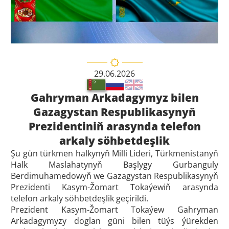
29.06.2026
Gahryman Arkadagymyz bilen
Gazagystan Respublikasynyň
Prezidentiniň arasynda telefon
arkaly söhbetdeşlik
Şu gün türkmen halkynyň Milli Lideri, Türkmenistanyň
Halk Maslahatynyň Başlygy Gurbanguly
Berdimuhamedowyň we Gazagystan Respublikasynyň
Prezidenti Kasym-Žomart Tokaýewiň arasynda
telefon arkaly söhbetdeşlik geçirildi.
Prezident Kasym-Žomart Tokaýew Gahryman
Arkadagymyzy doglan güni bilen tüýs ýürekden