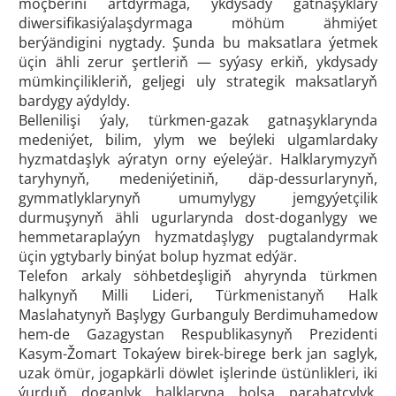
möçberini artdyrmaga, ykdysady gatnaşyklary
diwersifikasiýalaşdyrmaga möhüm ähmiýet
berýändigini nygtady. Şunda bu maksatlara ýetmek
üçin ähli zerur şertleriň — syýasy erkiň, ykdysady
mümkinçilikleriň, geljegi uly strategik maksatlaryň
bardygy aýdyldy.
Bellenilişi ýaly, türkmen-gazak gatnaşyklarynda
medeniýet, bilim, ylym we beýleki ulgamlardaky
hyzmatdaşlyk aýratyn orny eýeleýär. Halklarymyzyň
taryhynyň, medeniýetiniň, däp-dessurlarynyň,
gymmatlyklarynyň umumylygy jemgyýetçilik
durmuşynyň ähli ugurlarynda dost-doganlygy we
hemmetaraplaýyn hyzmatdaşlygy pugtalandyrmak
üçin ygtybarly binýat bolup hyzmat edýär.
Telefon arkaly söhbetdeşligiň ahyrynda türkmen
halkynyň Milli Lideri, Türkmenistanyň Halk
Maslahatynyň Başlygy Gurbanguly Berdimuhamedow
hem-de Gazagystan Respublikasynyň Prezidenti
Kasym-Žomart Tokaýew birek-birege berk jan saglyk,
uzak ömür, jogapkärli döwlet işlerinde üstünlikleri, iki
ýurduň doganlyk halklaryna bolsa parahatçylyk,