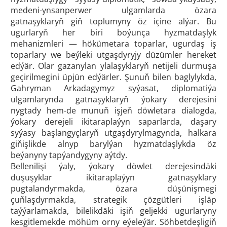
medeni-ynsanperwer ulgamlarda özara
gatnaşyklaryň giň toplumyny öz içine alýar. Bu
ugurlaryň her biri boýunça hyzmatdaşlyk
mehanizmleri — hökümetara toparlar, ugurdaş iş
toparlary we beýleki utgaşdyryjy düzümler hereket
edýär. Olar gazanylan ylalaşyklaryň netijeli durmuşa
geçirilmegini üpjün edýärler. Şunuň bilen baglylykda,
Gahryman Arkadagymyz syýasat, diplomatiýa
ulgamlarynda gatnaşyklaryň ýokary derejesini
nygtady hem-de munuň işjeň döwletara dialogda,
ýokary derejeli ikitaraplaýyn saparlarda, daşary
syýasy başlangyçlaryň utgaşdyrylmagynda, halkara
giňişlikde alnyp barylýan hyzmatdaşlykda öz
beýanyny tapýandygyny aýtdy.
Bellenilişi ýaly, ýokary döwlet derejesindäki
duşuşyklar ikitaraplaýyn gatnaşyklary
pugtalandyrmakda, özara düşünişmegi
çuňlaşdyrmakda, strategik çözgütleri işläp
taýýarlamakda, bilelikdäki işiň geljekki ugurlaryny
kesgitlemekde möhüm orny eýeleýär. Söhbetdeşligiň