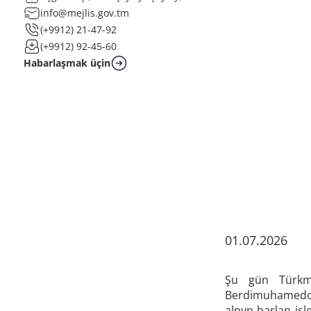
info@mejlis.gov.tm
(+9912) 21-47-92
(+9912) 92-45-60
Habarlaşmak üçin
01.07.2026
Şu gün Türkme
Berdimuhamedow 
alnyp barlan işl