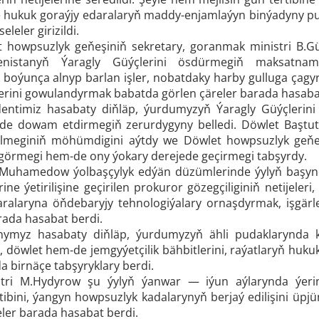
 hukuk goraýjy edaralaryň maddy-enjamlaýyn binýadyny pug
leler girizildi.
let howpsuzlyk geňeşiniň sekretary, goranmak ministri B.G
nistanyň Ýaragly Güýçlerini ösdürmegiň maksatna
boýunça alnyp barlan işler, nobatdaky harby gulluga çagyr
lerini gowulandyrmak babatda görlen çäreler barada hasaba
entimiz hasabaty diňläp, ýurdumyzyň Ýaragly Güýçlerini 
de dowam etdirmegiň zerurdygyny belledi. Döwlet Baştu
ilmeginiň möhümdigini aýtdy we Döwlet howpsuzlyk geňeş
k görmegi hem-de ony ýokary derejede geçirmegi tabşyrdy.
Muhamedow ýolbaşçylyk edýän düzümlerinde ýylyň başyndan
ine ýetirilişine geçirilen prokuror gözegçiliginiň netije
ralaryna öňdebaryjy tehnologiýalary ornaşdyrmak, işgärl
arada hasabat berdi.
nymyz hasabaty diňläp, ýurdumyzyň ähli pudaklarynda k
, döwlet hem-de jemgyýetçilik bähbitlerini, raýatlaryň huku
 birnäçe tabşyryklary berdi.
istri M.Hydyrow şu ýylyň ýanwar — iýun aýlarynda ýerine
rtibini, ýangyn howpsuzlyk kadalarynyň berjaý edilişini ü
eler barada hasabat berdi.