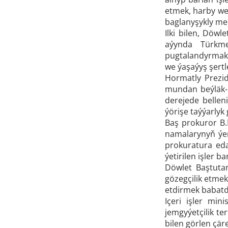
etmek, harby we
baglanyşykly mese
Ilki bilen, Döw
aýynda Türkme
pugtalandyrmak 
we ýaşaýyş şert
Hormatly Prezid
mundan beýläk-
derejede bellen
ýörişe taýýarly
Baş prokuror B.
namalarynyň ýer
prokuratura eda
ýetirilen işler b
Döwlet Baştuta
gözegçilik etmek
etdirmek babatda
Içeri işler min
jemgyýetçilik te
bilen görlen çär