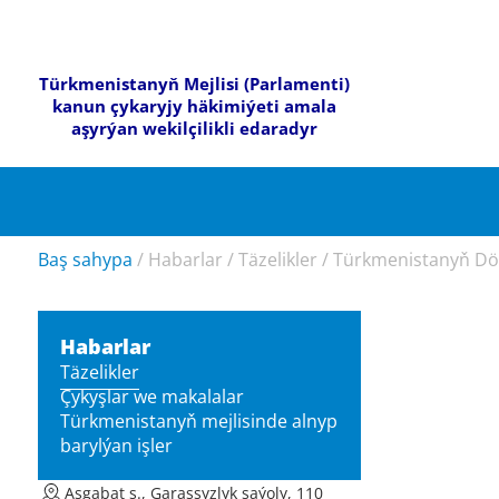
Türkmenistanyň Mejlisi (Parlamenti)
kanun çykaryjy häkimiýeti amala
aşyrýan wekilçilikli edaradyr
Baş sahypa
/
Habarlar
/
Täzelikler
/
Türkmenistanyň Döw
Habarlar
Täzelikler
Çykyşlar we makalalar
Türkmenistanyň mejlisinde alnyp
barylýan işler
Aşgabat ş., Garaşsyzlyk şaýoly, 110