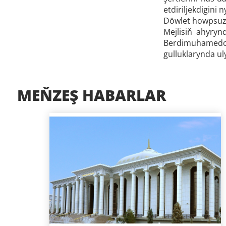
etdiriljekdigini 
Döwlet howpsuzly
Mejlisiň ahyryn
Berdimuhamedow
gulluklarynda uly
MEŇZEŞ HABARLAR