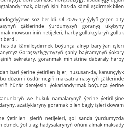
talandyrmak, olaryň işini has-da kämilleşdirmek bilen
ündogdyýewe söz berildi. Ol 2026-njy ýylyň geçen alty
masynyň çäklerinde ýurdumyzyň goranyş ukybyny
mak möwsüminiň netijeleri, harby gullukçylaryň gulluk
t berdi.
has-da kämilleşdirmek boýunça alnyp barylýan işleri
tanymyz Garaşsyzlygymyzyň şanly baýramynyň ýokary
iniň sekretary, goranmak ministrine dabaraly harby
 bäri ýerine ýetirilen işler, hususan-da, kanunçylyk
leri, bu düzümi ösdürmegiň maksatnamasynyň çäklerinde
eriň hünär derejesini ýokarlandyrmak boýunça ýerine
anunlaryň we hukuk namalarynyň ýerine ýetirilişine
klaryny, azatlyklaryny goramak bilen bagly işleri dowam
 ýetirilen işleriň netijeleri, şol sanda ýurdumyzda
pjün etmek, ýol-ulag hadysalarynyň öňüni almak maksady