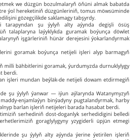
n etmek we düzgün bozulmalaryň öňüni almak babatda
stre ýol hereketiniň düzgünleriniň, tomus möwsüminde
ilişini gözegçilikde saklamagy tabşyrdy.
i tarapyndan şu ýylyň alty aýynda degişli ösüş
üň talaplaryna laýyklykda guramak boýunça döwlet
alarynyň işgärleriniň hünär derejesini ýokarlandyrmak
erini goramak boýunça netijeli işleri alyp barmagyň
iň milli bähbitlerini goramak, ýurdumyzda durnuklylygy
t berdi.
an işleri mundan beýläk-de netijeli dowam etdirmegiň
inde şu ýylyň ýanwar — iýun aýlarynda Watanymyzyň
iň maddy-enjamlaýyn binýadyny pugtalandyrmak, harby
nyp barlan işleriň netijeleri barada hasabat berdi.
imiziň serhediniň dost-doganlyk serhedidigini belledi
hetlerimiziň goraglylygyny yzygiderli üpjün etmegi
rinde şu ýylyň alty aýynda ýerine ýetirilen işleriň