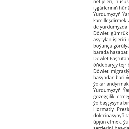
netijeleri, hus
işgärleriniň hün
Ýurdumyzyň Ýara
kämilleşdirmek 
de ýurdumyzda k
Döwlet gümrük 
aşyrylan işleri
boýunça görülýä
barada hasabat 
Döwlet Baştutan
öňdebaryjy tejri
Döwlet migrasi
başyndan bäri ýe
ýokarlandyrmak 
Ýurdumyzyň Ýara
gözegçilik etm
ýolbaşçysyna bir
Hormatly Prezi
doktrinasynyň ta
üpjün etmek, ýu
şertlerini has-