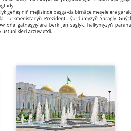
nygtady.
k geňeşiniň mejlisinde başga-da birnäçe meselelere garaldy
da Türkmenistanyň Prezidenti, ýurdumyzyň Ýaragly Güýçl
 oňa gatnaşyjylara berk jan saglyk, halkymyzyň paraha
 üstünlikleri arzuw etdi.