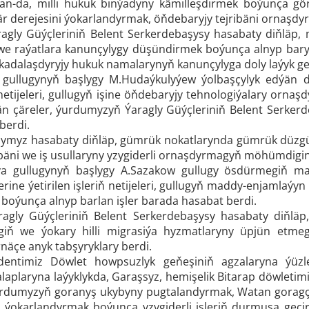
usan-da, milli hukuk binýadyny kämilleşdirmek boýunça g
är derejesini ýokarlandyrmak, öňdebaryjy tejribäni ornaşdy
gly Güýçleriniň Belent Serkerdebaşysy hasabaty diňläp, m
we raýatlara kanunçylygy düşündirmek boýunça alnyp bary
adalaşdyryjy hukuk namalarynyň kanunçylyga doly laýyk gelm
gullugynyň başlygy M.Hudaýkulyýew ýolbaşçylyk edýän d
ň netijeleri, gullugyň işine öňdebaryjy tehnologiýalary or
n çäreler, ýurdumyzyň Ýaragly Güýçleriniň Belent Serkerdeb
berdi.
ymyz hasabaty diňläp, gümrük nokatlarynda gümrük düzgünl
bäni we iş usullaryny yzygiderli ornaşdyrmagyň möhümdigin
ýa gullugynyň başlygy A.Sazakow gullugy ösdürmegiň m
rine ýetirilen işleriň netijeleri, gullugyň maddy-enjamlaýy
boýunça alnyp barlan işler barada hasabat berdi.
gly Güýçleriniň Belent Serkerdebaşysy hasabaty diňläp, 
egiň we ýokary hilli migrasiýa hyzmatlaryny üpjün etm
näçe anyk tabşyryklary berdi.
dentimiz Döwlet howpsuzlyk geňeşiniň agzalaryna ýüzl
laplaryna laýyklykda, Garaşsyz, hemişelik Bitarap döwletim
rdumyzyň goranyş ukybyny pugtalandyrmak, Watan goragçy
da ýokarlandyrmak boýunça yzygiderli işleriň durmuşa geçi