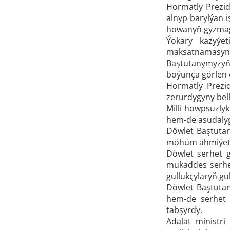
Hormatly Prezi
alnyp barylýan 
howanyň gyzmagy 
Ýokary kazyýe
maksatnamasynd
Baştutanymyzyň 
boýunça görlen 
Hormatly Prezid
zerurdygyny bel
Milli howpsuzlyk
hem-de asudalygy
Döwlet Baştutan
möhüm ähmiýetin
Döwlet serhet 
mukaddes serhet
gullukçylaryň gu
Döwlet Baştutan
hem-de serhet 
tabşyrdy.
Adalat ministri