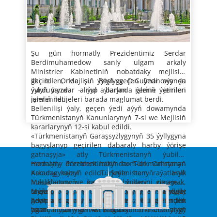
goşmaçalar girizilip, Türkmenistanyň
barylýandygy bellenildi.
guramaçylyk derejesinde geçirmek we oňa
mekany» ýyly diýlip yglan edilmegi
kanunlarynyň 7-siniň, şol sanda
taýýarlyk görmek boýunça öňde durýan
we Türkmenistanyň mukaddes
Türkmenistanyň Mejlisinde dünýä
«Türkmenistanyň Garaşsyzlygynyň 35 ýyllygyna
wezipeler ara alyp maslahatlaşyldy.
Garaşsyzlygynyň 35 ýyllyk şanly baýramy
döwletleriniň parlamentleriniň, daşary
bagyşlanyp geçirilen dabaraly harby ýörişe
mynasybetli döwlet hem-de halkara derejede
ýurtlaryň Türkmenistandaky wekilhanalarynyň,
02.08.2026
gatnaşyja» atly Türkmenistanyň ýubileý
meýilleşdirilen çärelere, aýratyn-da şu ýylyň
şeýle hem halkara guramalaryň wekilleri bilen
Maslahatda hormatly Prezidentimiziň alyp
Türkmenistanyň Ministrler Kabinetiniň
medalyny döretmek hakynda» Türkmenistanyň
oktýabr aýynda «Awaza» milli syýahatçylyk
ikitaraplaýyn hyzmatdaşlyk meselelerini ara
barýan parasatly ynsanperwer döwlet
Şu gün hormatly Prezidentimiz Serdar
Kanunynyň hem-de Mejlisiň kararlarynyň 12-
zolagynda geçiriljek çärelere ýokary derejede
alyp maslahatlaşmak boýunça geçirilen
syýasatyny, ýurdumyzyň ählumumy
Berdimuhamedow sanly ulgam arkaly
mejlisi
siniň kabul edilendigi bellenildi.
taýýarlyk görülmeginiň, bu işlere Mejlisiň
duşuşyklaryň, guralan okuw maslahatlarynyň,
parahatçylyga, durnukly ösüşe gönükdirilen
Maslahata gatnaşyjylar milli kanunçylygy
Ministrler Kabinetiniň nobatdaky mejlisini
deputatlarynyň gatnaşmagynyň möhümligi
halkara tejribesini öwrenmek maksady bilen
halkara başlangyçlarynyň, mukaddes
döwrüň talabyna laýyklykda
geçirdi. Onda şu ýylyň geçen ýedi aýynda
Ilki bilen, Mejlisiň Başlygy D.Gulmanowa şu
barada aýratyn durlup geçildi.
daşary ýurtlara amala aşyrylan iş saparlarynyň
Garaşsyzlygymyzyň 35 ýyllyk şanly senesiniň
kämilleşdirmek, parlament işiniň derejesini
ýurdumyzda alnyp barlan işleriň jemleri
ýylyň ýanwar – iýul aýlarynda ýerine ýetirilen
kanunçykaryjylyk we parlament işini
hem-de amala aşyrylýan durmuş-ykdysady
ýokarlandyrmak ugrunda mundan beýläk-de
jemlenildi.
işleriň netijeleri barada maglumat berdi.
kämilleşdirmekde möhüm ähmiýetiniň
özgertmeleriň syýasy-jemgyýetçilik ähmiýetini
ähli tagallalary etjekdiklerine Hormatly
Bellenilişi ýaly, geçen ýedi aýyň dowamynda
bolandygy nygtaldy.
wagyz-nesihat etmek, kabul edilen kanunlaryň
Prezidentimiz Arkadagly Gahryman
Türkmenistanyň Kanunlarynyň 7-si we Mejlisiň
many-mazmunyny halk köpçüligine
Serdarymyzy, Gahryman Arkadagymyzy
kararlarynyň 12-si kabul edildi.
düşündirmek Mejlisiň deputatlarynyň alyp
ynandyrdylar.
«Türkmenistanyň Garaşsyzlygynyň 35 ýyllygyna
barýan işiniň ileri tutulýan ugurlarynyň
bagyşlanyp geçirilen dabaraly harby ýörişe
hatarynda görkezildi.
gatnaşyja» atly Türkmenistanyň ýubileý
medalyny döretmek hakynda» Türkmenistanyň
Hormatly Prezidentimiziň hem-de Gahryman
Kanuny kabul edildi. Şeýle hem raýatlaryň
Arkadagymyzyň Türkmenistanyň Halk
hukuklaryny we kanuny bähbitlerini goramak,
Maslahatynyň mejlisine ýokary derejede
önümçilik desgalarynyň senagat
taýýarlyk görmek hem-de ony guramaçylykly
Mejlisde daşary ýurtlaryň Türkmenistandaky
howpsuzlygyny üpjün etmek, buhgalterçilik
geçirmek barada öňde goýan wezipelerinden
Adatdan daşary we Doly ygtyýarly ilçilerinden
hasaba alnyşy we maliýe hasabatlylygy
ugur alyp, häzirki wagtda Türkmenistanyň
ynanç hatlarynyň 7-si kabul edildi.