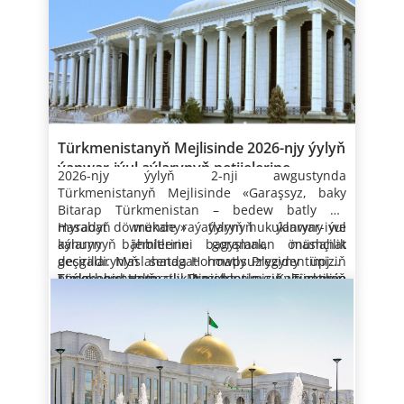
üpjün edilmegine zerur üns berilýär. Bu bolsa
ekilmegi deňiz kenaryndaky bagy-bossanlygyň
beslenýändiginiň güwäsidir.
gezelençleri amala aşyrmak hem-de boş wagty
gurşawyň gözelligini synlamaga-da mümkinçilik
zyk­lan­ma bil­dir­ýän­di­gi­ni aýt­dy hem-de ýur­du­
ry ös­dür­mek­de mö­hüm tap­gyr hök­mün­de ga­
nuk­ly ösü­şi üp­jün et­mek üçin hal­ka­ra hyz­mat­
Awazanyň syýahatçylyk hem-de şypahana
çägini giňeltdi.
peýdaly we işjeň geçirmek ynsan saglygyny
berýär. Boş wagtyňy açyk howada geçirmek,
Hazaryň kenarynda döredilen tebigy dynç alyş
my­zyň hal­ka­ra hyz­mat­daş­ly­gy gi­ňelt­mek bo­
ral­ýan­dy­gy­ny bel­le­di.
daş­ly­gy iş­jeň­leş­dir­mek ug­run­da çy­kyş ed­ýär.
“Bi­ziň ener­gi­ýa se­riş­de­le­ri­niň dün­ýä ba­zar­la­ry­
zolagy hökmündäki ähmiýetini artdyrýar.
berkitmegiň möhüm şertleriniň biridir. Şunda
aýratyn-da, säher çagyndaky gezelençler
zolagynda ajaýyp şypahanalar, sagaldyş-bejeriş
ýun­ça baş­lan­gyç­la­ry­na ýo­ka­ry ba­ha ber­di. Şeý­
Şun­da ýur­du­myz ÝHHG-niň çäk­le­rin­de ta­gal­la­
na howp­suz we yg­ty­bar­ly ibe­ril­me­gi­ni üp­jün et­
ulagyň ekologik taýdan arassa görnüşi bolan
ruhuňy belende göterýär, güýç-kuwwatyňy
bölümlerini öz içine alýan myhmanhanalar,
le hem myh­man Aş­ga­bat şä­he­ri­niň, “Awa­za”
la­ry ut­gaş­dyr­ma­ga aý­ra­tyn äh­mi­ýet ber­ýär.
mek, dur­nuk­ly yk­dy­sa­dy ösüş üçin şert­le­ri dö­
welosipede uly orun degişlidir. Welosiped
artdyrýar. Şunuň bilen baglylykda, soňky
çagalar sagaldyş-dynç alyş merkezleri, maşgala
milli sy­ýa­hat­çy­lyk zo­la­gy­nyň gö­zel bi­na­gär­lik
Döw­let Baş­tu­ta­ny­myz hä­zir­ki wagt­da ýur­du­myz
ret­mek, ulag müm­kin­çi­lik­le­ri­mi­zi do­ly ulan­mak,
Hor­mat­ly Prezidentimiz hä­zir­ki wagt­da Türk­me­
ynsan saglygyna oňyn täsir edýän sport ulagy
ýyllarda ýurdumyzda welosiped sportunyň
bolup dynç almak üçin niýetlenen kottejler
Habaryň resmi çeşmesi: (“
Türkmenistanyň
keş­bi­niň özün­de ýa­kym­ly tä­sir gal­dy­ran­dy­gy­ny
bi­len Ýew­ro­pa­da Howp­suz­lyk we Hyz­mat­daş­lyk
daş­ky gur­şa­wy go­ra­mak, suw se­riş­de­le­ri­ni re­je­
nis­tan bi­len Şweý­sa­ri­ýa Kon­fe­de­ra­si­ýa­sy­nyň
hökmünde hem uly meşhurlyga eýedir.
muşdaklarynyň sanynyň artýandygyny
ýylyň ähli paslynda ýokary derejeli hyzmatlary
Döwlet habarlar agentligi
” web-saýty)
bel­le­di.
Gu­ra­ma­sy­nyň ara­syn­da­ky gat­na­şyk­la­ryň ne­ti­je­li
li peý­da­lan­mak ýa­ly ugur­lar­da hem hyz­mat­daş­
ara­syn­da ne­ti­je­li gat­na­şyk­la­ryň al­nyp ba­ryl­ýan­
05.08.2026
nygtamak zerur. Munuň özi welosportuň
hödürleýär. Köpugurly sport toplumlarydyr
hä­si­ýe­ti­ni bel­läp, her ýyl Türk­me­nis­ta­nyň Hö­kü­
ly­gy ös­dür­mä­ge oňyn şert­le­ri­miz bar” di­ýip,
dy­gy­na ün­si çe­kip, ýur­du­my­zyň sy­ýa­sy-dip­lo­
Myh­man gut­lag­lar üçin tüýs ýü­rek­den ho­şal­lyk
ösdürilmegi ugrunda döwlet derejesinde
meýdançalar türgenleşikleri geçirmek, halkara
me­ti bi­len bu gu­ra­ma­nyň Aş­ga­bat­da­ky mer­ke­
döw­let Baş­tu­ta­ny­myz aýt­dy hem-de Türk­me­nis­
ma­tik, söw­da-yk­dy­sa­dy, me­de­ni-yn­san­per­wer
bil­di­rip, Türk­me­nis­ta­nyň alyp bar­ýan da­şa­ry
Türkmenistanyň Mejlisinde 2026-njy ýylyň
edilýän tagallalaryň aýdyň netijesidir.
ýaryşlary guramak babatda ähli zerur şertleri
zi­niň bi­le­lik­de taý­ýar­la­ýan hyz­mat­daş­lyk
ta­nyň gel­jek­de-de dün­ýä­de pa­ra­hat­çy­ly­gy, ösü­
ugur­lar­da iki­ta­rap­la­ýyn hyz­mat­daş­ly­gy yzy­gi­
sy­ýa­sa­ty­nyň dün­ýä nus­ga­lyk­dy­gy­ny bel­le­di
ýanwar-iýul aýlarynyň netijelerine
2026-njy ýylyň 2-nji awgustynda
özünde jemleýär. Bu bolsa Awazanyň halkara
maksatnamalarynyň esa­syn­da iş­le­riň yzy­gi­der­li
şi üp­jün et­mek ug­run­da ÝHHG bi­len hyz­mat­
der­li ös­dür­mä­ge gy­zyk­lan­ma bil­dir­ýän­di­gi­ni,
hem-de Şweý­sa­ri­ýa­nyň öza­ra hyz­mat­daş­ly­gy
Du­şu­şy­gyň ahy­ryn­da hor­mat­ly Prezidentimiz
bagyşlanan maslahat geçirildi
Türkmenistanyň Mejlisinde «Garaşsyz, baky
sport merkezi hökmündäki derejesini artdyrýar.
al­nyp ba­ryl­ýan­dy­gy­ny aýt­dy. Hor­mat­ly
daş­ly­gy gi­ňelt­mä­ge taý­ýar­dy­gy­ny tas­syk­la­dy.
bu ba­bat­da şweý­sar ta­ra­py­nyň anyk tek­lip­le­ri­
mun­dan beý­läk-de ös­dür­mä­ge uly äh­mi­ýet ber­
Serdar Berdimuhamedow hem-de Ýew­ro­pa­da
Bitarap Türkmenistan – bedew batly at-
Munuň özi hormatly Prezidentimiziň
Prezidentimiz Türk­me­nis­tan­da adam hu­kuk­la­
ne se­ret­mä­ge taý­ýar­dy­gy­ny aýt­dy hem-de
ýän­di­gi­ni tas­syk­la­dy.
Howp­suz­lyk we Hyz­mat­daş­lyk Gu­ra­ma­sy­na baş­
myradyň mekany» ýylynyň ýanwar-iýul
Hasabat döwründe raýatlaryň hukuklaryny we
baştutanlygynda Diýarymyzda ynsan saglygyny
ry­ny, de­mok­ra­tik ýö­rel­ge­le­ri üp­jün et­mä­ge
müm­kin­çi­lik­den peý­da­la­nyp, ýa­kyn­da bel­le­nip
lyk­lyk ed­ýän Şweý­sa­ri­ýa Kon­fe­de­ra­si­ýa­sy­nyň
aýlarynyň jemlerine bagyşlanan maslahat
kanuny bähbitlerini goramak, önümçilik
berkitmek, adamlaryň ömür dowamlylygyny
döw­let de­re­je­sin­de mö­hüm äh­mi­ýet be­ril­ýän­di­
ge­çi­len Şweý­sa­ri­ýa­nyň Milli gü­ni my­na­sy­bet­li
wi­se-prezidenti, Da­şa­ry iş­ler fe­de­ral de­par­ta­
Habaryň resmi çeşmesi: (“
Türkmenistanyň
geçirildi. Maslahatda Hormatly Prezidentimiziň
desgalarynyň senagat howpsuzlygyny üpjün
artdyrmak, işjeňligi ýokarlandyrmak ugrunda
gi­ni nyg­tap, bu ugur­da de­giş­li iş­le­ri do­wam et­
In­ýa­sio Kas­si­si we ýur­duň äh­li hal­ky­ny ýe­ne-de
men­ti­niň baş­ly­gy In­ýa­sio Kas­sis iki­ta­rap­la­ýyn
Döwlet habarlar agentligi
” web-saýty)
Türkmenistanyň Ministrler Kabinetiniň
etmek, buhgalterçilik hasaba alnyşy we maliýe
Şeýle hem Hormatly Prezidentimiziň, Türkmen
döwlet derejesinde edilýän tagallalaryň
dir­mek we hal­ka­ra tej­ri­bä­ni öw­ren­mek mak­sa­
bir ge­zek gut­la­dy.
hyz­mat­daş­ly­gyň mun­dan beý­läk-de ös­dü­ril­jek­
mejlislerinde ýurdumyzyň kanunçylyk
hasabatlylygy kämilleşdirmek, işiň aýry-aýry
halkynyň Milli Lideri, Türkmenistanyň Halk
üstünliklere beslenýändigini görkezýär.
dy bi­len, ýur­du­my­zyň Ýew­ro­pa­da Howp­suz­lyk
di­gi­ne ynam bil­di­rip, bi­rek-bi­re­ge iň go­wy ar­
binýadyny mundan beýläk-de kämilleşdirmek
görnüşlerini ygtyýarlylandyrmak, awtomobil
Maslahatynyň Başlygy Gahryman
we Hyz­mat­daş­lyk Gu­ra­ma­sy­nyň çäk­le­rin­de hyz­
zuw­la­ry­ny be­ýan et­di­ler.
barada öňde goýan wezipelerini ýerine
ýollary we ýol işi, daşky gurşawy, suwuň
Arkadagymyzyň Türkmenistanyň Halk
Maslahatda Birleşen Milletler Guramasyndan
mat­daş­ly­gy iler­let­me­gi mak­sa­da­la­ýyk ha­sap­la­
ýetirmek boýunça geçirilen işleriň netijeleri ara
biologik serişdelerini goramak, migrasiýa
Maslahatynyň mejlisine ýokary derejede
gelip gowşan hoş habar – ýurdumyzyň
ýan­dy­gy­ny aýt­dy.
alnyp maslahatlaşyldy we öňde durýan
syýasatynyň netijeliligini has-da
taýýarlyk görmek hem-de ony guramaçylykly
başlangyjy bilen «2028-nji ýyl – Halkara hukuk
wezipeler kesgitlenildi.
ýokarlandyrmak bilen baglanyşykly hereket
geçirmek barada öňde goýan wezipelerinden
ýyly» atly Kararnamanyň biragyzdan kabul
2026-njy ýylyň «Garaşsyz, baky Bitarap
edýän kanunlara degişli üýtgetmeler we
ugur alyp, häzirki wagtda degişli işleriň alnyp
edilmegi bilen bagly, 2028-nji ýyly ýokary
Türkmenistan ‒ bedew batly at-myradyň