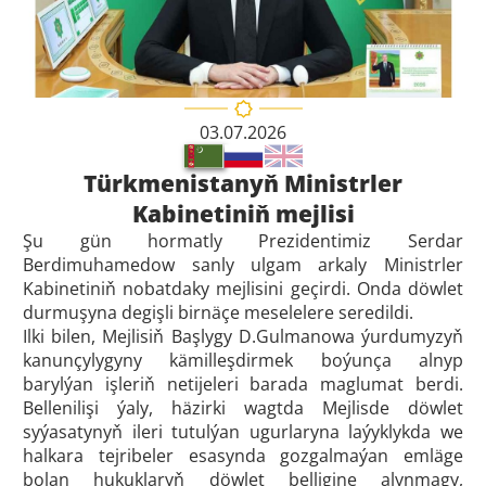
03.07.2026
Türkmenistanyň Ministrler
Kabinetiniň mejlisi
Şu gün hormatly Prezidentimiz Serdar
Berdimuhamedow sanly ulgam arkaly Ministrler
Kabinetiniň nobatdaky mejlisini geçirdi. Onda döwlet
durmuşyna degişli birnäçe meselelere seredildi.
Ilki bilen, Mejlisiň Başlygy D.Gulmanowa ýurdumyzyň
kanunçylygyny kämilleşdirmek boýunça alnyp
barylýan işleriň netijeleri barada maglumat berdi.
Bellenilişi ýaly, häzirki wagtda Mejlisde döwlet
syýasatynyň ileri tutulýan ugurlaryna laýyklykda we
halkara tejribeler esasynda gozgalmaýan emläge
bolan hukuklaryň döwlet belligine alynmagy,