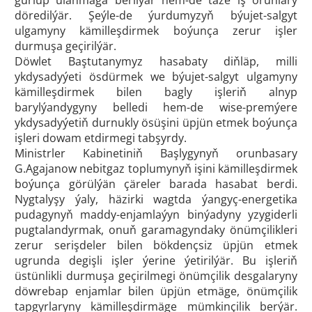
gurlup ulanmaga berilýär hem-de täze iş orunlary
döredilýär. Şeýle-de ýurdumyzyň býujet-salgyt
ulgamyny kämilleşdirmek boýunça zerur işler
durmuşa geçirilýär.
Döwlet Baştutanymyz hasabaty diňläp, milli
ykdysadyýeti ösdürmek we býujet-salgyt ulgamyny
kämilleşdirmek bilen bagly işleriň alnyp
barylýandygyny belledi hem-de wise-premýere
ykdysadyýetiň durnukly ösüşini üpjün etmek boýunça
işleri dowam etdirmegi tabşyrdy.
Ministrler Kabinetiniň Başlygynyň orunbasary
G.Agajanow nebitgaz toplumynyň işini kämilleşdirmek
boýunça görülýän çäreler barada hasabat berdi.
Nygtalyşy ýaly, häzirki wagtda ýangyç-energetika
pudagynyň maddy-enjamlaýyn binýadyny yzygiderli
pugtalandyrmak, onuň garamagyndaky önümçilikleri
zerur serişdeler bilen bökdençsiz üpjün etmek
ugrunda degişli işler ýerine ýetirilýär. Bu işleriň
üstünlikli durmuşa geçirilmegi önümçilik desgalaryny
döwrebap enjamlar bilen üpjün etmäge, önümçilik
tapgyrlaryny kämilleşdirmäge mümkinçilik berýär.