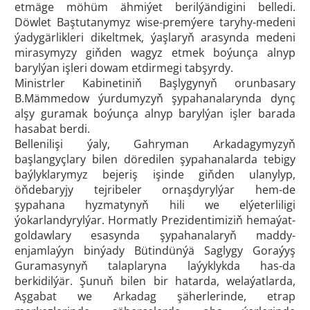
etmäge möhüm ähmiýet berilýändigini belledi.
Döwlet Baştutanymyz wise-premýere taryhy-medeni
ýadygärlikleri dikeltmek, ýaşlaryň arasynda medeni
mirasymyzy giňden wagyz etmek boýunça alnyp
barylýan işleri dowam etdirmegi tabşyrdy.
Ministrler Kabinetiniň Başlygynyň orunbasary
B.Mämmedow ýurdumyzyň şypahanalarynda dynç
alşy guramak boýunça alnyp barylýan işler barada
hasabat berdi.
Bellenilişi ýaly, Gahryman Arkadagymyzyň
başlangyçlary bilen döredilen şypahanalarda tebigy
baýlyklarymyz bejeriş işinde giňden ulanylyp,
öňdebaryjy tejribeler ornaşdyrylýar hem-de
şypahana hyzmatynyň hili we elýeterliligi
ýokarlandyrylýar. Hormatly Prezidentimiziň hemaýat-
goldawlary esasynda şypahanalaryň maddy-
enjamlaýyn binýady Bütindünýä Saglygy Goraýyş
Guramasynyň talaplaryna laýyklykda has-da
berkidilýär. Şunuň bilen bir hatarda, welaýatlarda,
Aşgabat we Arkadag şäherlerinde, etrap