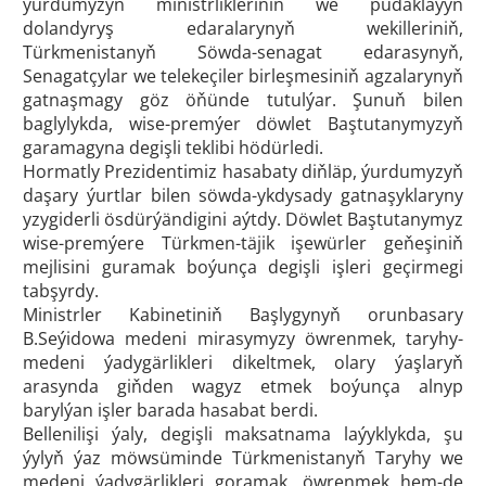
ýurdumyzyň ministrlikleriniň we pudaklaýyn
dolandyryş edaralarynyň wekilleriniň,
Türkmenistanyň Söwda-senagat edarasynyň,
Senagatçylar we telekeçiler birleşmesiniň agzalarynyň
gatnaşmagy göz öňünde tutulýar. Şunuň bilen
baglylykda, wise-premýer döwlet Baştutanymyzyň
garamagyna degişli teklibi hödürledi.
Hormatly Prezidentimiz hasabaty diňläp, ýurdumyzyň
daşary ýurtlar bilen söwda-ykdysady gatnaşyklaryny
yzygiderli ösdürýändigini aýtdy. Döwlet Baştutanymyz
wise-premýere Türkmen-täjik işewürler geňeşiniň
mejlisini guramak boýunça degişli işleri geçirmegi
tabşyrdy.
Ministrler Kabinetiniň Başlygynyň orunbasary
B.Seýidowa medeni mirasymyzy öwrenmek, taryhy-
medeni ýadygärlikleri dikeltmek, olary ýaşlaryň
arasynda giňden wagyz etmek boýunça alnyp
barylýan işler barada hasabat berdi.
Bellenilişi ýaly, degişli maksatnama laýyklykda, şu
ýylyň ýaz möwsüminde Türkmenistanyň Taryhy we
medeni ýadygärlikleri goramak, öwrenmek hem-de