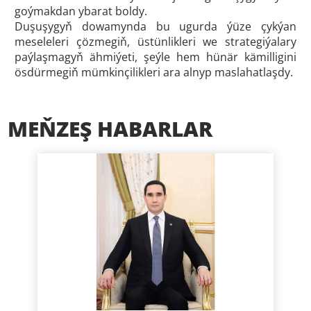
goýmakdan ybarat boldy.
Duşuşygyň dowamynda bu ugurda ýüze çykýan
meseleleri çözmegiň, üstünlikleri we strategiýalary
paýlaşmagyň ähmiýeti, şeýle hem hünär kämilligini
ösdürmegiň mümkinçilikleri ara alnyp maslahatlaşdy.
MEŇZEŞ HABARLAR