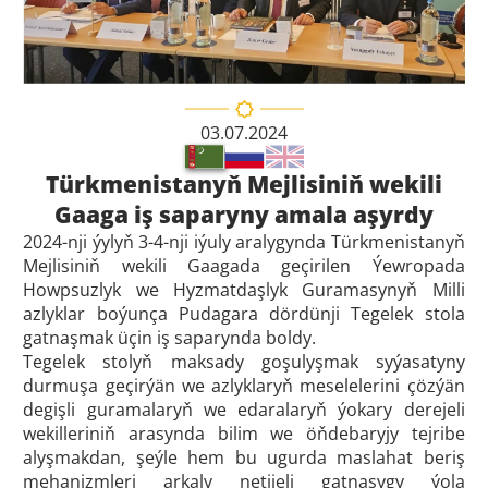
03.07.2024
Türkmenistanyň Mejlisiniň wekili
Gaaga iş saparyny amala aşyrdy
2024-nji ýylyň 3-4-nji iýuly aralygynda Türkmenistanyň
Mejlisiniň wekili Gaagada geçirilen Ýewropada
Howpsuzlyk we Hyzmatdaşlyk Guramasynyň Milli
azlyklar boýunça Pudagara dördünji Tegelek stola
gatnaşmak üçin iş saparynda boldy.
Tegelek stolyň maksady goşulyşmak syýasatyny
durmuşa geçirýän we azlyklaryň meselelerini çözýän
degişli guramalaryň we edaralaryň ýokary derejeli
wekilleriniň arasynda bilim we öňdebaryjy tejribe
alyşmakdan, şeýle hem bu ugurda maslahat beriş
mehanizmleri arkaly netijeli gatnaşygy ýola