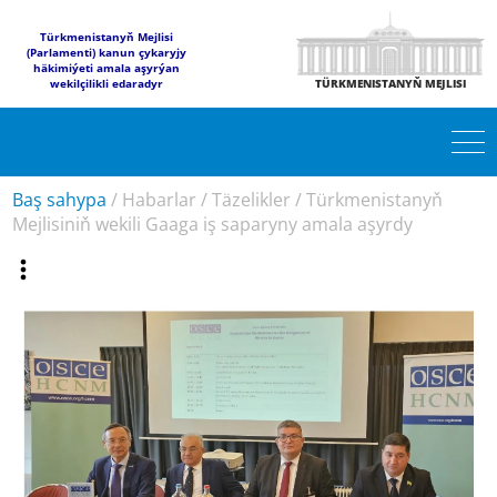
Türkmenistanyň Mejlisi
(Parlamenti) kanun çykaryjy
häkimiýeti amala aşyrýan
wekilçilikli edaradyr
TÜRKMENISTANYŇ MEJLISI
Baş sahypa
/
Habarlar
/
Täzelikler
/
Türkmenistanyň
Mejlisiniň wekili Gaaga iş saparyny amala aşyrdy