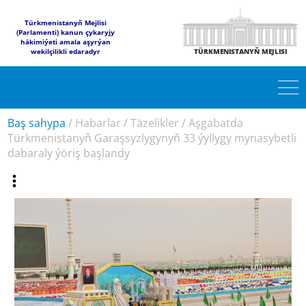
Türkmenistanyň Mejlisi
(Parlamenti) kanun çykaryjy
häkimiýeti amala aşyrýan
wekilçilikli edaradyr
TÜRKMENISTANYŇ MEJLISI
Baş sahypa
/
Habarlar
/
Täzelikler
/
Aşgabatda
Türkmenistanyň Garaşsyzlygynyň 33 ýyllygy mynasybetli
dabaraly ýöriş başlandy