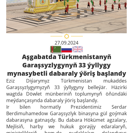
27.09.2024
Aşgabatda Türkmenistanyň
Garaşsyzlygynyň 33 ýyllygy
mynasybetli dabaraly ýöriş başlandy
Eziz Diýarymyz Türkmenistan mukaddes
Garaşsyzlygymyzyň 33 ýyllygyny belleýär. Häzirki
wagtda Döwlet münberiniň toplumynyň öňündäki
meýdançasynda dabaraly ýöriş başlandy.
Ir bilen hormatly Prezidentimiz Serdar
Berdimuhamedow Garaşsyzlyk binasyna gül goýmak
dabarasyna gatnaşdy. Bu dabara Hökümet agzalary,
Mejlisiň, harby we hukuk goraýjy edaralaryň,