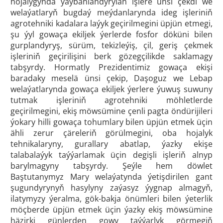
hojalygynda ýaýbaňlandyrylan işlere ünsi çekdi we
welaýatlaryň bugdaý meýdanlarynda ideg işleriniň
agrotehniki kadalara laýyk geçirilmegini üpjün etmegi,
şu ýyl gowaça ekiljek ýerlerde fosfor döküni bilen
gurplandyryş, sürüm, tekizleýiş, çil, geriş çekmek
işleriniň geçirilişini berk gözegçilikde saklamagy
tabşyrdy. Hormatly Prezidentimiz gowaça ekişi
baradaky meselä ünsi çekip, Daşoguz we Lebap
welaýatlarynda gowaça ekiljek ýerlere ýuwuş suwuny
tutmak işleriniň agrotehniki möhletlerde
geçirilmegini, ekiş möwsümine çenli pagta öndürijileri
ýokary hilli gowaça tohumlary bilen üpjün etmek üçin
ähli zerur çäreleriň görülmegini, oba hojalyk
tehnikalaryny, gurallary abatlap, ýazky ekişe
talabalaýyk taýýarlamak üçin degişli işleriň alnyp
barylmagyny tabşyrdy. Şeýle hem döwlet
Baştutanymyz Mary welaýatynda ýetişdirilen gant
şugundyrynyň hasylyny zaýasyz ýygnap almagyň,
ilatymyzy ýeralma, gök-bakja önümleri bilen ýeterlik
möçberde üpjün etmek üçin ýazky ekiş möwsümine
häzirki günlerden gowy taýýarlyk görmegiň