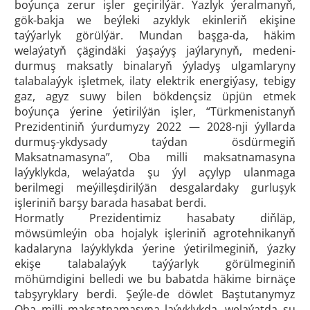
boýunça zerur işler geçirilýär. Ýazlyk ýeralmanyň,
gök-bakja we beýleki azyklyk ekinleriň ekişine
taýýarlyk görülýär. Mundan başga-da, häkim
welaýatyň çägindäki ýaşaýyş jaýlarynyň, medeni-
durmuş maksatly binalaryň ýyladyş ulgamlaryny
talabalaýyk işletmek, ilaty elektrik energiýasy, tebigy
gaz, agyz suwy bilen bökdençsiz üpjün etmek
boýunça ýerine ýetirilýän işler, “Türkmenistanyň
Prezidentiniň ýurdumyzy 2022 — 2028-nji ýyllarda
durmuş-ykdysady taýdan ösdürmegiň
Maksatnamasyna”, Oba milli maksatnamasyna
laýyklykda, welaýatda şu ýyl açylyp ulanmaga
berilmegi meýilleşdirilýän desgalardaky gurluşyk
işleriniň barşy barada hasabat berdi.
Hormatly Prezidentimiz hasabaty diňläp,
möwsümleýin oba hojalyk işleriniň agrotehnikanyň
kadalaryna laýyklykda ýerine ýetirilmeginiň, ýazky
ekişe talabalaýyk taýýarlyk görülmeginiň
möhümdigini belledi we bu babatda häkime birnäçe
tabşyryklary berdi. Şeýle-de döwlet Baştutanymyz
Oba milli maksatnamasyna laýyklykda, welaýatda şu