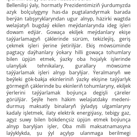
Bellenilişi ýaly, hormatly Prezidentimiziň ýurdumyzda
azyk bolçulygyny has-da pugtalandyrmak barada
berýän tabşyryklaryndan ugur alnyp, häzirki wagtda
welaýatyň bugdaý ekilen meýdanlarynda ideg işleri
dowam edýär. Gowaça ekiljek meýdanlary ekişe
taýýarlamagyň çäklerinde sürüm, tekizleýiş, geriş
çekmek işleri ýerine ýetirilýär. Ekiş möwsüminde
pagtaçy daýhanlary ýokary hilli gowaça tohumlary
bilen üpjün etmek, ýazky oba hojalyk işlerinde
ulanyljak tehnikalary, gurallary möwsüme
taýýarlamak işleri alnyp barylýar. Ýeralmanyň we
beýleki gök-bakja ekinleriniň ýazky ekişine taýýarlyk
görmegiň çäklerinde bu ekinleriň tohumlaryny, ekiljek
ýerlerini taýýarlamak boýunça degişli çäreler
görülýär. Şeýle hem häkim welaýatdaky medeni-
durmuş maksatly binalaryň ýyladyş ulgamlaryny
kadaly işletmek, ilaty elektrik energiýasy, tebigy gaz,
agyz suwy bilen bökdençsiz üpjün etmek boýunça
alnyp barylýan işler, Oba milli maksatnamasyna
laýyklykda, şu ýyl açylyp ulanmaga berilmegi