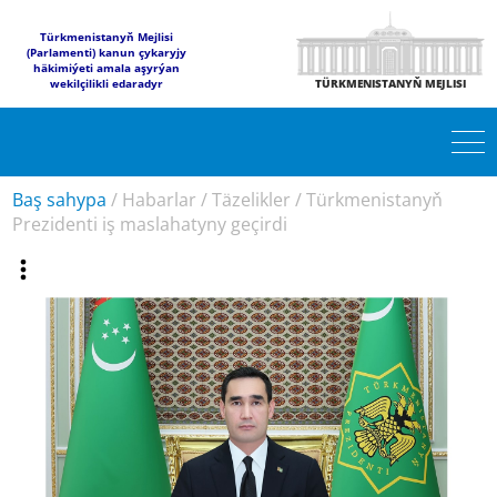
Türkmenistanyň Mejlisi
(Parlamenti) kanun çykaryjy
häkimiýeti amala aşyrýan
wekilçilikli edaradyr
TÜRKMENISTANYŇ MEJLISI
Baş sahypa
/
Habarlar
/
Täzelikler
/
Türkmenistanyň
Prezidenti iş maslahatyny geçirdi