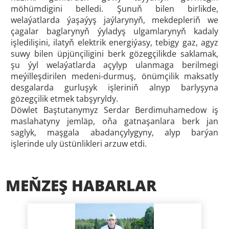
möhümdigini belledi. Şunuň bilen birlikde,
welaýatlarda ýaşaýyş jaýlarynyň, mekdepleriň we
çagalar baglarynyň ýyladyş ulgamlarynyň kadaly
işledilişini, ilatyň elektrik energiýasy, tebigy gaz, agyz
suwy bilen üpjünçiligini berk gözegçilikde saklamak,
şu ýyl welaýatlarda açylyp ulanmaga berilmegi
meýilleşdirilen medeni-durmuş, önümçilik maksatly
desgalarda gurluşyk işleriniň alnyp barlyşyna
gözegçilik etmek tabşyryldy.
Döwlet Baştutanymyz Serdar Berdimuhamedow iş
maslahatyny jemläp, oňa gatnaşanlara berk jan
saglyk, maşgala abadançylygyny, alyp barýan
işlerinde uly üstünlikleri arzuw etdi.
MEŇZEŞ HABARLAR