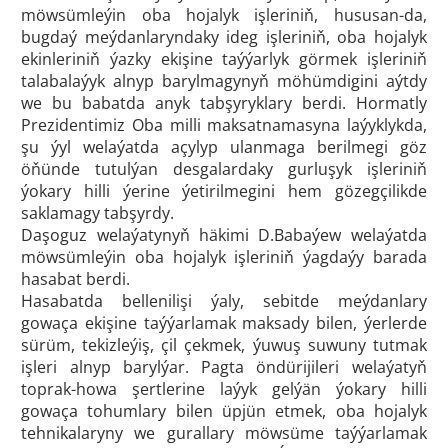
möwsümleýin oba hojalyk işleriniň, hususan-da,
bugdaý meýdanlaryndaky ideg işleriniň, oba hojalyk
ekinleriniň ýazky ekişine taýýarlyk görmek işleriniň
talabalaýyk alnyp barylmagynyň möhümdigini aýtdy
we bu babatda anyk tabşyryklary berdi. Hormatly
Prezidentimiz Oba milli maksatnamasyna laýyklykda,
şu ýyl welaýatda açylyp ulanmaga berilmegi göz
öňünde tutulýan desgalardaky gurluşyk işleriniň
ýokary hilli ýerine ýetirilmegini hem gözegçilikde
saklamagy tabşyrdy.
Daşoguz welaýatynyň häkimi D.Babaýew welaýatda
möwsümleýin oba hojalyk işleriniň ýagdaýy barada
hasabat berdi.
Hasabatda bellenilişi ýaly, sebitde meýdanlary
gowaça ekişine taýýarlamak maksady bilen, ýerlerde
sürüm, tekizleýiş, çil çekmek, ýuwuş suwuny tutmak
işleri alnyp barylýar. Pagta öndürijileri welaýatyň
toprak-howa şertlerine laýyk gelýän ýokary hilli
gowaça tohumlary bilen üpjün etmek, oba hojalyk
tehnikalaryny we gurallary möwsüme taýýarlamak