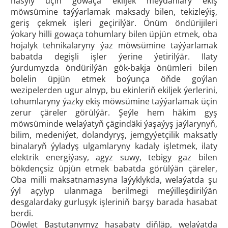
hasyly üçin gowaça ekiljek meýdanlary ekiş
möwsümine taýýarlamak maksady bilen, tekizleýiş,
geriş çekmek işleri geçirilýär. Önüm öndürijileri
ýokary hilli gowaça tohumlary bilen üpjün etmek, oba
hojalyk tehnikalaryny ýaz möwsümine taýýarlamak
babatda degişli işler ýerine ýetirilýär. Ilaty
ýurdumyzda öndürilýän gök-bakja önümleri bilen
bolelin üpjün etmek boýunça öňde goýlan
wezipelerden ugur alnyp, bu ekinleriň ekiljek ýerlerini,
tohumlaryny ýazky ekiş möwsümine taýýarlamak üçin
zerur çäreler görülýär. Şeýle hem häkim gyş
möwsüminde welaýatyň çägindäki ýaşaýyş jaýlarynyň,
bilim, medeniýet, dolandyryş, jemgyýetçilik maksatly
binalaryň ýyladyş ulgamlaryny kadaly işletmek, ilaty
elektrik energiýasy, agyz suwy, tebigy gaz bilen
bökdençsiz üpjün etmek babatda görülýän çäreler,
Oba milli maksatnamasyna laýyklykda, welaýatda şu
ýyl açylyp ulanmaga berilmegi meýilleşdirilýän
desgalardaky gurluşyk işleriniň barşy barada hasabat
berdi.
Döwlet Baştutanymyz hasabaty diňläp, welaýatda