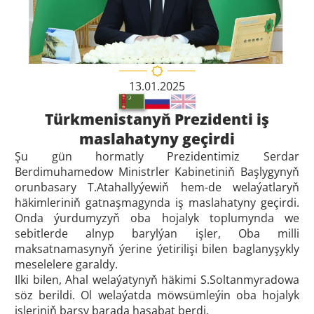
13.01.2025
Türkmenistanyň Prezidenti iş
maslahatyny geçirdi
Şu gün hormatly Prezidentimiz Serdar
Berdimuhamedow Ministrler Kabinetiniň Başlygynyň
orunbasary T.Atahallyýewiň hem-de welaýatlaryň
häkimleriniň gatnaşmagynda iş maslahatyny geçirdi.
Onda ýurdumyzyň oba hojalyk toplumynda we
sebitlerde alnyp barylýan işler, Oba milli
maksatnamasynyň ýerine ýetirilişi bilen baglanyşykly
meselelere garaldy.
Ilki bilen, Ahal welaýatynyň häkimi S.Soltanmyradowa
söz berildi. Ol welaýatda möwsümleýin oba hojalyk
işleriniň barşy barada hasabat berdi.