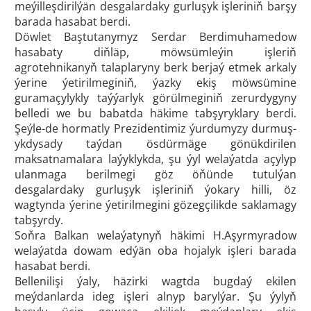
meýilleşdirilýän desgalardaky gurluşyk işleriniň barşy
barada hasabat berdi.
Döwlet Baştutanymyz Serdar Berdimuhamedow
hasabaty diňläp, möwsümleýin işleriň
agrotehnikanyň talaplaryny berk berjaý etmek arkaly
ýerine ýetirilmeginiň, ýazky ekiş möwsümine
guramaçylykly taýýarlyk görülmeginiň zerurdygyny
belledi we bu babatda häkime tabşyryklary berdi.
Şeýle-de hormatly Prezidentimiz ýurdumyzy durmuş-
ykdysady taýdan ösdürmäge gönükdirilen
maksatnamalara laýyklykda, şu ýyl welaýatda açylyp
ulanmaga berilmegi göz öňünde tutulýan
desgalardaky gurluşyk işleriniň ýokary hilli, öz
wagtynda ýerine ýetirilmegini gözegçilikde saklamagy
tabşyrdy.
Soňra Balkan welaýatynyň häkimi H.Aşyrmyradow
welaýatda dowam edýän oba hojalyk işleri barada
hasabat berdi.
Bellenilişi ýaly, häzirki wagtda bugdaý ekilen
meýdanlarda ideg işleri alnyp barylýar. Şu ýylyň