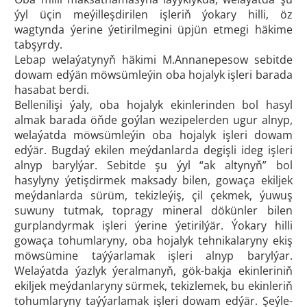
ýyl üçin meýilleşdirilen işleriň ýokary hilli, öz
wagtynda ýerine ýetirilmegini üpjün etmegi häkime
tabşyrdy.
Lebap welaýatynyň häkimi M.Annanepesow sebitde
dowam edýän möwsümleýin oba hojalyk işleri barada
hasabat berdi.
Bellenilişi ýaly, oba hojalyk ekinlerinden bol hasyl
almak barada öňde goýlan wezipelerden ugur alnyp,
welaýatda möwsümleýin oba hojalyk işleri dowam
edýär. Bugdaý ekilen meýdanlarda degişli ideg işleri
alnyp barylýar. Sebitde şu ýyl “ak altynyň” bol
hasylyny ýetişdirmek maksady bilen, gowaça ekiljek
meýdanlarda sürüm, tekizleýiş, çil çekmek, ýuwuş
suwuny tutmak, topragy mineral dökünler bilen
gurplandyrmak işleri ýerine ýetirilýär. Ýokary hilli
gowaça tohumlaryny, oba hojalyk tehnikalaryny ekiş
möwsümine taýýarlamak işleri alnyp barylýar.
Welaýatda ýazlyk ýeralmanyň, gök-bakja ekinleriniň
ekiljek meýdanlaryny sürmek, tekizlemek, bu ekinleriň
tohumlaryny taýýarlamak işleri dowam edýär. Şeýle-