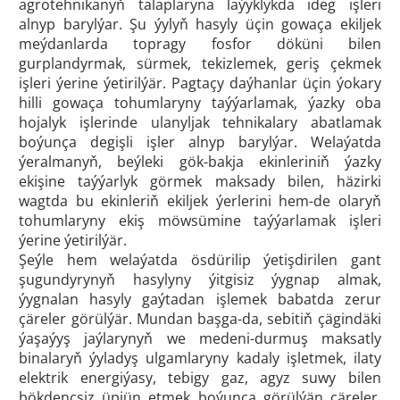
agrotehnikanyň talaplaryna laýyklykda ideg işleri
alnyp barylýar. Şu ýylyň hasyly üçin gowaça ekiljek
meýdanlarda topragy fosfor döküni bilen
gurplandyrmak, sürmek, tekizlemek, geriş çekmek
işleri ýerine ýetirilýär. Pagtaçy daýhanlar üçin ýokary
hilli gowaça tohumlaryny taýýarlamak, ýazky oba
hojalyk işlerinde ulanyljak tehnikalary abatlamak
boýunça degişli işler alnyp barylýar. Welaýatda
ýeralmanyň, beýleki gök-bakja ekinleriniň ýazky
ekişine taýýarlyk görmek maksady bilen, häzirki
wagtda bu ekinleriň ekiljek ýerlerini hem-de olaryň
tohumlaryny ekiş möwsümine taýýarlamak işleri
ýerine ýetirilýär.
Şeýle hem welaýatda ösdürilip ýetişdirilen gant
şugundyrynyň hasylyny ýitgisiz ýygnap almak,
ýygnalan hasyly gaýtadan işlemek babatda zerur
çäreler görülýär. Mundan başga-da, sebitiň çägindäki
ýaşaýyş jaýlarynyň we medeni-durmuş maksatly
binalaryň ýyladyş ulgamlaryny kadaly işletmek, ilaty
elektrik energiýasy, tebigy gaz, agyz suwy bilen
bökdençsiz üpjün etmek boýunça görülýän çäreler,