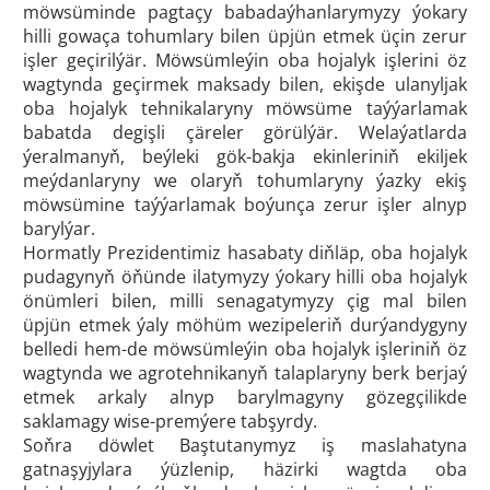
möwsüminde pagtaçy babadaýhanlarymyzy ýokary
hilli gowaça tohumlary bilen üpjün etmek üçin zerur
işler geçirilýär. Möwsümleýin oba hojalyk işlerini öz
wagtynda geçirmek maksady bilen, ekişde ulanyljak
oba hojalyk tehnikalaryny möwsüme taýýarlamak
babatda degişli çäreler görülýär. Welaýatlarda
ýeralmanyň, beýleki gök-bakja ekinleriniň ekiljek
meýdanlaryny we olaryň tohumlaryny ýazky ekiş
möwsümine taýýarlamak boýunça zerur işler alnyp
barylýar.
Hormatly Prezidentimiz hasabaty diňläp, oba hojalyk
pudagynyň öňünde ilatymyzy ýokary hilli oba hojalyk
önümleri bilen, milli senagatymyzy çig mal bilen
üpjün etmek ýaly möhüm wezipeleriň durýandygyny
belledi hem-de möwsümleýin oba hojalyk işleriniň öz
wagtynda we agrotehnikanyň talaplaryny berk berjaý
etmek arkaly alnyp barylmagyny gözegçilikde
saklamagy wise-premýere tabşyrdy.
Soňra döwlet Baştutanymyz iş maslahatyna
gatnaşyjylara ýüzlenip, häzirki wagtda oba