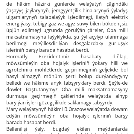
de häkim häzirki günlerde welaýatyň çägindäki
ýaşaýyş jaýlarynyň, jemgyýetçilik binalarynyň ýyladyş
ulgamlarynyň talabalaýyk işledilmegi, ilatyň elektrik
energiýasy, tebigy gaz we agyz suwy bilen bökdençsiz
üpjün edilmegi ugrunda görülýän çäreler, Oba milli
maksatnamasyna laýyklykda, şu ýyl açylyp ulanmaga
berilmegi meýilleşdirilýän desgalardaky gurluşyk
işleriniň barşy barada hasabat berdi.
Hormatly Prezidentimiz hasabaty diňläp,
möwsümleýin oba hojalyk işleriniň ýokary hilli we
agrotehniki möhletlerde geçirilmeginiň geljekde bol
hasyl almagyň möhüm şerti bolup durýandygyny
belledi we häkime anyk tabşyryklary berdi. Şeýle-de
döwlet Baştutanymyz Oba milli maksatnamasyny
durmuşa geçirmegiň çäklerinde welaýatda alnyp
barylýan işleri gözegçilikde saklamagy tabşyrdy.
Mary welaýatynyň häkimi B.Orazow welaýatda dowam
edýän möwsümleýin oba hojalyk işleriniň barşy
barada hasabat berdi.
Bellenilişi ýaly, bugdaý ekilen meýdanlarda