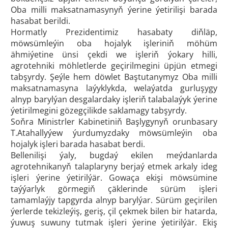
Oba milli maksatnamasynyň ýerine ýetirilişi barada
hasabat berildi.
Hormatly Prezidentimiz hasabaty diňläp,
möwsümleýin oba hojalyk işleriniň möhüm
ähmiýetine ünsi çekdi we işleriň ýokary hilli,
agrotehniki möhletlerde geçirilmegini üpjün etmegi
tabşyrdy. Şeýle hem döwlet Baştutanymyz Oba milli
maksatnamasyna laýyklykda, welaýatda gurluşygy
alnyp barylýan desgalardaky işleriň talabalaýyk ýerine
ýetirilmegini gözegçilikde saklamagy tabşyrdy.
Soňra Ministrler Kabinetiniň Başlygynyň orunbasary
T.Atahallyýew ýurdumyzdaky möwsümleýin oba
hojalyk işleri barada hasabat berdi.
Bellenilişi ýaly, bugdaý ekilen meýdanlarda
agrotehnikanyň talaplaryny berjaý etmek arkaly ideg
işleri ýerine ýetirilýär. Gowaça ekişi möwsümine
taýýarlyk görmegiň çäklerinde sürüm işleri
tamamlaýjy tapgyrda alnyp barylýar. Sürüm geçirilen
ýerlerde tekizleýiş, geriş, çil çekmek bilen bir hatarda,
ýuwuş suwuny tutmak işleri ýerine ýetirilýär. Ekiş