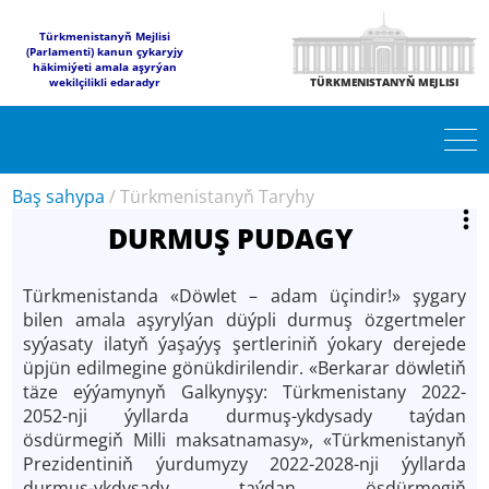
Türkmenistanyň Mejlisi
(Parlamenti) kanun çykaryjy
häkimiýeti amala aşyrýan
wekilçilikli edaradyr
TÜRKMENISTANYŇ MEJLISI
Baş sahypa
/
Türkmenistanyň Taryhy
DURMUŞ PUDAGY
Türkmenistanda «Döwlet – adam üçindir!» şygary
bilen amala aşyrylýan düýpli durmuş özgertmeler
syýasaty ilatyň ýaşaýyş şertleriniň ýokary derejede
üpjün edilmegine gönükdirilendir. «Berkarar döwletiň
täze eýýamynyň Galkynyşy: Türkmenistany 2022-
2052-nji ýyllarda durmuş-ykdysady taýdan
ösdürmegiň Milli maksatnamasy», «Türkmenistanyň
Prezidentiniň ýurdumyzy 2022-2028-nji ýyllarda
durmuş-ykdysady taýdan ösdürmegiň