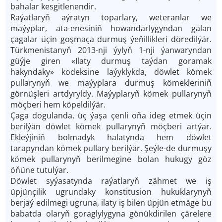
bahalar kesgitlenendir.
Raýatlaryň aýratyn toparlary, weteranlar we
maýyplar, ata-enesiniň howandarlygyndan galan
çagalar üçin goşmaça durmuş ýe­ňillikleri döredilýär.
Türkmenistanyň 2013-nji ýylyň 1-nji ýanwaryndan
güýje giren «Ilaty durmuş taýdan goramak
hakyndaky» kodeksine laýyklykda, döwlet kömek
pullarynyň we maýyplara durmuş kömekleriniň
görnüşleri artdyryldy. Maýyplaryň kömek pullarynyň
möçberi hem köpeldilýär.
Çaga dogulanda, üç ýaşa çenli oňa ideg etmek üçin
berilýän döwlet kömek pullarynyň möçberi artýar.
Ekleýjiniň bolmadyk halatynda hem döwlet
tarapyndan kömek pullary berilýär. Şeýle-de durmuşy
kömek pullarynyň berilmegine bolan hukugy göz
öňüne tutulýar.
Döwlet syýasatynda raýatlaryň zähmet we iş
üpjünçilik ugrundaky konstitusion hukuklarynyň
berjaý edilmegi ugruna, ilaty iş bilen üpjün etmäge bu
babatda olaryň goraglylygyna gönükdirilen çärelere