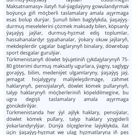
Maksatnamasy» ilatyň hal-ýagdaýyny gowulandyrmak
boýunça giň möçberli taslamalary amala aşyrmaga
esas bolup durýar. Şunuň bilen baglylykda, ýaşaýyş-
durmuş meselelerini çözmek maksady bilen, köpsanly
ýaşaýyş jaýlar, durmuş-hyzmat ediş toplumlar,
hassahanalardyr şypahanalar, ýokary okuw jaýlaryň,
mekdeplerdir çagalar baglarynyň binalary, döwrebap
sport desgalar gurulýar.
Türkmenistanyň döwlet býujetiniň çykdajylarynyň 75-
80 göterimi durmuş maksatly ugurlara, ýagny, saglygy
goraýyş, bilim, medeniýet ulgamlaryny, ýaşaýyş jaý,
jemagat hojalygyny maliýeleşdirmäge, zähmet
haklarynyň, pensiýalaryň, döwlet kömek pullarynyň,
talyp haklarynyň möçberleriniň köpeldilmegine, bu
ugra degişli taslamalary amala aşyrmaga
gönükdirilýär.
Türkmenistanda her ýyl aýlyk haklary, pensiýalar,
döwlet kömek pullary, talyp haklary yzygiderli
ýokarlandyrylýar. Dünýä ölçeglerine laýyklykda, ilat
üçin ýaşaýyş-hyzmat we ulag hyzmatlaryna iň pes