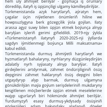
hem uly ähmiýet berilýär - goşmaça iş orunlary
döredilip, ilatyň iş üpjünçiligi ulgamy kämilleşdirilýär.
Türkmenistanda azyk harytlaryň, aýratyn hem,
çagalar üçin niýetlenen önümleriň hiline we
howpsuzlygyna berk gözegçilik ýola goýlan. Ilaty
arassa agyz suwy bilen üpjün etmek boýunça alnyp
barylýan işleriň gerimi giňeldildi. 2019-njy ýylda
«Türkmenistanyň ilatynyň 2020-2025-nji ýyllarda
sagdyn iýmitlenmegi boýunça Milli maksatnama»
kabul edildi.
Türkmenistanda durmuş ähmiýetli harytlaryň we
hyzmatlaryň bahalaryny, nyrhlaryny düzgünleşdirýän
adalatly nyrh syýasaty alnyp barylýar. Ilatyň
girdejilerini artdyrmak, zähmet öndürijiliginiň ösüş
depginini zähmet haklarynyň ösüş depgini bilen
utgaşdyryp alyp barmak, durmuş ulgamyna
gönükdirilýän maýa goýum serişdeleriniň mukdaryny
kesgitlenen möçberlerde üpjün etmek meselelerine
wajyp ugurlaryň biri hökmünde ähmiýet berilýär.
Ýurdumyzyň esasy durmuş-ykdysady ösüşiniň
görkezijileri adam hakyndaky aladanyň döwlet