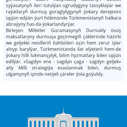
syýasatynyň ileri tutulýan ugrudygyny tassyklaýar we
raýatlaryň durmuş goraglylygynyň ýokary derejesini
üpjün edýän ýurt hökmünde Türkmenistanyň halkara
abraýyny has-da ýokarlandyrýar.
Birleşen Milletler Guramasynyň Durnukly ösüş
maksatlaryny durmuşa geçirmegiň çäklerinde häzirki
we geljekki nesilleriň bähbitleri üçin hem zerur işler
alnyp barylýar. Türkmenistanda ilat elýeterli hem-de
ýokary hilli lukmançylyk, bilim hyzmatlary bilen üpjün
edilýär. «Sagdyn ene - sagdyn çaga - sagdyn geljek»
atly Milli strategiýa esaslanmak bilen, durmuş
ulgamynyň işinde netijeli çäreler ýola goýuldy.