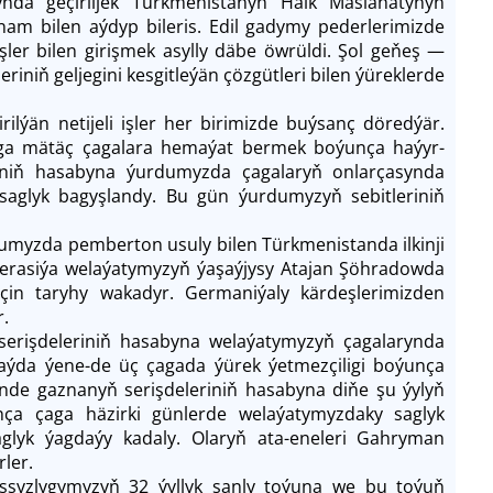
nda geçiriljek Türkmenistanyň Halk Maslahatynyň
am bilen aýdyp bileris. Edil gadymy pederlerimizde
şler bilen girişmek asylly däbe öwrüldi. Şol geňeş ―
iniň geljegini kesgitleýän çözgütleri bilen ýüreklerde
lýän netijeli işler her birimizde buýsanç döredýär.
a mätäç çagalara hemaýat bermek boýunça haýyr-
riniň hasabyna ýurdumyzda çagalaryň onlarçasynda
ik saglyk bagyşlandy. Bu gün ýurdumyzyň sebitleriniň
umyzda pemberton usuly bilen Türkmenistanda ilkinji
 operasiýa welaýatymyzyň ýaşaýjysy Atajan Şöhradowda
üçin taryhy wakadyr. Germaniýaly kärdeşlerimizden
r.
rişdeleriniň hasabyna welaýatymyzyň çagalarynda
Golaýda ýene-de üç çagada ýürek ýetmezçiligi boýunça
ginde gaznanyň serişdeleriniň hasabyna diňe şu ýylyň
nça çaga häzirki günlerde welaýatymyzdaky saglyk
aglyk ýagdaýy kadaly. Olaryň ata-eneleri Gahryman
rler.
syzlygymyzyň 32 ýyllyk şanly toýuna we bu toýuň