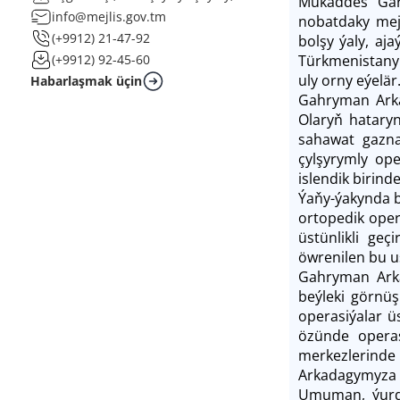
Mukaddes Gara
info@mejlis.gov.tm
nobatdaky mej
(+9912) 21-47-92
bolşy ýaly, aj
Türkmenistanyň 
(+9912) 92-45-60
uly orny eýelär
Habarlaşmak üçin
Gahryman Arkad
Olaryň hatar
sahawat gazna
çylşyrymly ope
islendik birin
Ýaňy-ýakynda b
ortopedik oper
üstünlikli ge
öwrenilen bu u
Gahryman Arka
beýleki görnüş
operasiýalar ü
özünde operas
merkezlerinde
Arkadagymyza w
Umuman, ýurdu