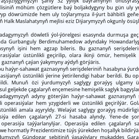
şsyzlygymyzyň şanly 32 ýyllyk baýramynyň öňüsyrasy
lisiniň möhüm çözgütlere baý boljakdygyny bu gün uly yn
aýyp döwrümizde hem uly toýlarymyza il-ýurt bähbitli geňe
Halk Maslahatynyň mejlisi eziz Diýarymyzyň okgunly ösüşler
.
agymyzyň döwletli ýol-ýörelgesi esasynda durmuşa geçiri
ynda Gurbanguly Berdimuhamedow adyndaky Howandarlyg
synyň işini hem agzap bileris. Bu gaznanyň serişdele
rasiýalar üstünlikli geçirilip, olara ikinji ömür, hemişel
de gaznanyň çaýan ýakymyny aýdyň görýäris.
u haýyr-sahawat gaznasynyň serişdeleriniň hasabyna ýurd
asiýanyň üstünlikli ýerine ýetirilendigi habar berildi. Bu
çirildi. Munuň özi ýurdumyzyň saglygy goraýyş ulgamy 
sul geljekde çagalaryň ençemesine hemişelik saglyk bagyşla
dagymyzyň adyny göterýän haýyr-sahawat gaznasynyň se
li operasiýalar hem yzygiderli we üstünlikli geçirilýär. 
stünlikli amala aşyryldy. Welaýat saglygy goraýyş müdirli
iýa edilen çagalaryň 27-si hasaba alyndy. Ýene-de şo
 operasiýa taýýarlanylýar. Operasiýa edilen çagalaryň s
e hormatly Prezidentimize tüýs ýürekden hoşallyk bildirýä
myzyň Gündogar sebitiniň ýaşaýjylary mukaddes Garaş