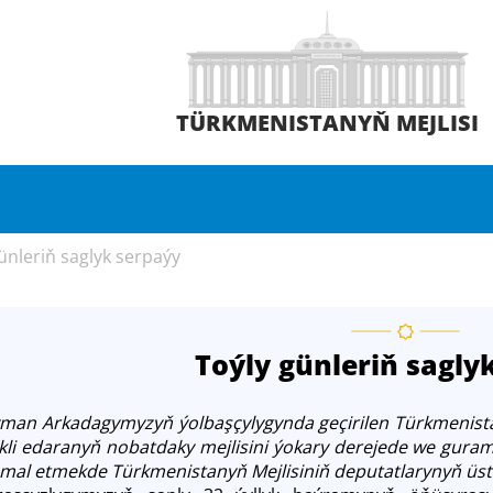
TÜRKMENISTANYŇ MEJLISI
ünleriň saglyk serpaýy
Toýly günleriň sagly
man Arkadagymyzyň ýolbaşçylygynda geçirilen Türkmenista
likli edaranyň nobatdaky mejlisini ýokary derejede we gura
amal etmekde Türkmenistanyň Mejlisiniň deputatlarynyň üstü