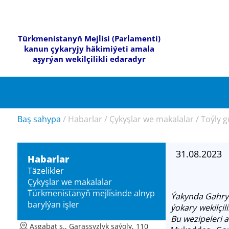
Türkmenistanyň Mejlisi (Parlamenti)
kanun çykaryjy häkimiýeti amala
aşyrýan wekilçilikli edaradyr
Baş sahypa
/
Habarlar
/
Çykyşlar we makalalar
/
Toýly g
31.08.2023
Habarlar
Täzelikler
Çykyşlar we makalalar
Türkmenistanyň mejlisinde alnyp
Ýakynda Gahry
barylýan işler
ýokary wekilçi
Bu wezipeleri 
Aşgabat ş., Garaşsyzlyk şaýoly, 110