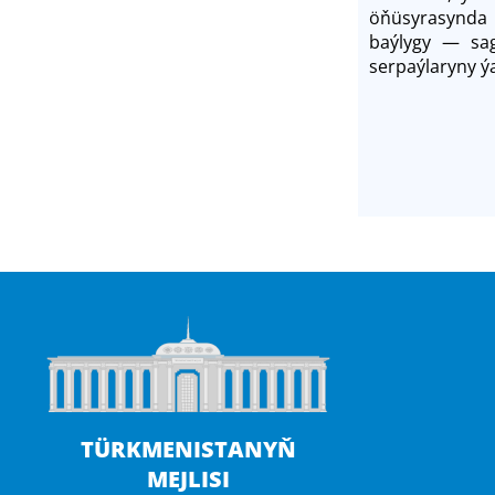
öňüsyrasynda 
baýlygy ― sag
serpaýlaryny ý
TÜRKMENISTANYŇ
MEJLISI