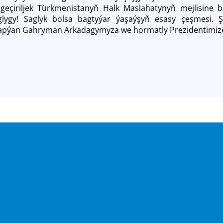
geçiriljek Türkmenistanyň Halk Maslahatynyň mejlisine b
lygy! Saglyk bolsa bagtyýar ýaşaýşyň esasy çeşmesi. Ş
apýan Gahryman Arkadagymyza we hormatly Prezidentimize il