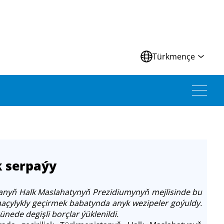
Türkmençe
k serpaýy
nyň Halk Maslahatynyň Prezidiumynyň mejlisinde bu
maçylykly geçirmek babatynda anyk wezipeler goýuldy.
nede degişli borçlar ýüklenildi.