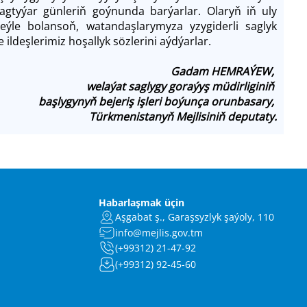
agtyýar günleriň goýnunda barýarlar. Olaryň iň uly
eýle bolansoň, watandaşlarymyza yzygiderli saglyk
deşlerimiz hoşallyk sözlerini aýdýarlar.
Gadam HEMRAÝEW,
welaýat saglygy goraýyş müdirliginiň
başlygynyň bejeriş işleri boýunça orunbasary,
Türkmenistanyň Mejlisiniň deputaty.
Habarlaşmak üçin
Aşgabat ş., Garaşsyzlyk şaýoly, 110
info@mejlis.gov.tm
(+99312) 21-47-92
(+99312) 92-45-60