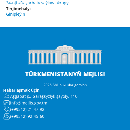
34-nji «Daşarbat» saýlaw okrugy
Terjimehaly:
Giňişleýin
TÜRKMENISTANYŇ MEJLISI
2026 Ähli hukuklar goralan
Habarlaşmak üçin
Aşgabat ş., Garaşsyzlyk şaýoly, 110
info@mejlis.gov.tm
(+99312) 21-47-92
(+99312) 92-45-60