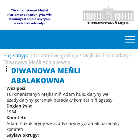
Türkmenistanyň Mejlisi
(Parlamenti) kanun çykaryjy
häkimiýeti amala aşyrýan
wekilçilikli edaradyr
TÜRKMENISTANYŇ MEJLISI
Baş sahypa
/
Düzümi we gurluşy
/
Mejlisiň deputatlary
/
Diwanowa Meňli Abalakowna
DIWANOWA MEŇLI
ABALAKOWNA
Wezipesi:
Türkmenistanyň Mejlisiniň Adam hukuklaryny we
azatlyklaryny goramak baradaky komitetiniň agzasy
Doglan ýyly:
1984
Komiteti:
Adam hukuklaryny we azatlyklaryny goramak baradaky
komiteti
Saýlaw okrugy: