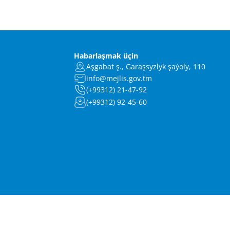
Habarlaşmak üçin
Aşgabat ş., Garaşsyzlyk şaýoly, 110
info@mejlis.gov.tm
(+99312) 21-47-92
(+99312) 92-45-60