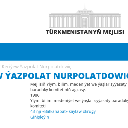
TÜRKMENISTANYŇ MEJLISI
/
Keriýew Ýazpolat Nurpolatdowiç
W ÝAZPOLAT NURPOLATDOWI
Mejlisiň Ylym, bilim, medeniýet we ýaşlar syýasaty
baradaky komitetiniň agzasy.
1986
Ylym, bilim, medeniýet we ýaşlar syýasaty baradak
komiteti
43-nji «Balkanabat» saýlaw okrugy
Giňişleýin