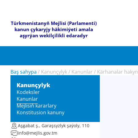
Türkmenistanyň Mejlisi (Parlamenti)
kanun çykaryjy häkimiýeti amala
aşyrýan wekilçilikli edaradyr
Baş sahypa
/
Kanunçylyk
/
Kanunlar
/
Kärhanalar haky
Kanunçylyk
Kodeksler
Kanunlar
Mejlisiň kararlary
Konstitusion kanuny
Aşgabat ş., Garaşsyzlyk şaýoly, 110
info@mejlis.gov.tm