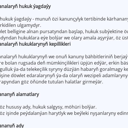
analaryň hukuk ýagdaýy
hukuk ýagdaýy - munuň özi kanunçylyk tertibinde kärhana
rkidilen ulgamydyr.
let belligine alnan pursatyndan başlap, hukuk subýektine ö
adyndan hukuklara eýe bolýar we olary amala aşyrýar, öz üst
nalaryň hukuklarynyň kepillikleri
analaryň hukuklarynyň we onuň kanuny bähbitleriniň berjaý 
e bolan rugsada deň mümkinçilikleri üpjün edýär, erkin bä
ulluk ýa-da telekeçilik syryny düzýän habaryň goralmagy kep
işine döwlet edaralarynyň ýa-da olaryň wezipeli adamlary
rapyndan göz öňünde tutulan halatlar girmeýär.
ananyň alamatlary
öz hususy ady, hukuk salgysy, möhüri bolýar.
öz işinde peýdalanýan harytlyk we beýleki nyşanlaryny edi
ananyň ady