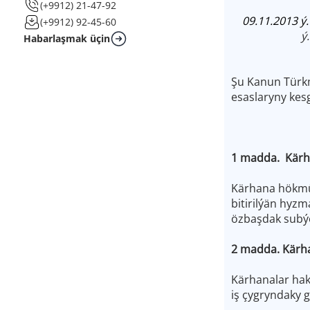
(+9912) 21-47-92
09.11.2013 ý
(+9912) 92-45-60
ý.
Habarlaşmak üçin
Şu Kanun Türkm
esaslaryny kesg
1 madda. Kär
Kärhana hökmün
bitirilýän hyz
özbaşdak subýe
2 madda. Kärh
Kärhanalar hak
iş çygryndaky 