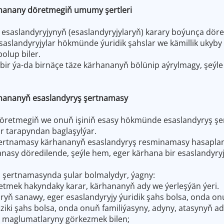
hanany döretmegiň umumy şertleri
 esaslandyryjynyň (esaslandyryjylaryň) karary boýunça döred
aslandyryjylar hökmünde ýuridik şahslar we kämillik ukyby b
bolup biler.
bir ýa-da birnäçe täze kärhananyň bölünip aýrylmagy, şeýl
hananyň esaslandyryş şertnamasy
öretmegiň we onuň işiniň esasy hökmünde esaslandyryş şe
ar tarapyndan baglaşylýar.
şertnamasy kärhananyň esaslandyryş resminamasy hasaplan
anasy döredilende, şeýle hem, eger kärhana bir esaslandyry
ş şertnamasynda şular bolmalydyr, ýagny:
tmek hakyndaky karar, kärhananyň ady we ýerleşýän ýeri.
aryň sanawy, eger esaslandyryjy ýuridik şahs bolsa, onda o
iziki şahs bolsa, onda onuň familiýasyny, adyny, atasynyň ad
maglumatlaryny görkezmek bilen;