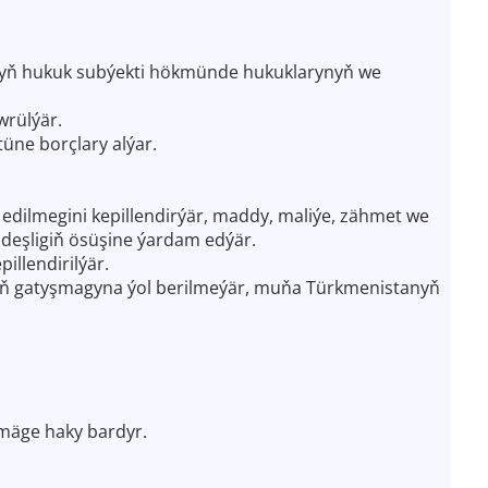
nyň hukuk subýekti hökmünde hukuklarynyň we
wrülýär.
üne borçlary alýar.
edilmegini kepillendirýär, maddy, maliýe, zähmet we
sdeşligiň ösüşine ýardam edýär.
illendirilýär.
nyň gatyşmagyna ýol berilmeýär, muňa Türkmenistanyň
nmäge haky bardyr.