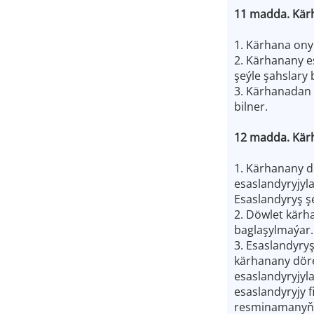
11 madda. Kär
1. Kärhana ony
2. Kärhanany es
şeýle şahslary 
3. Kärhanadan 
bilner.
12 madda. Kär
1. Kärhanany d
esaslandyryjyl
Esaslandyryş 
2. Döwlet kärh
baglaşylmaýar.
3. Esaslandyry
kärhanany döre
esaslandyryjyl
esaslandyryjy f
resminamanyň 