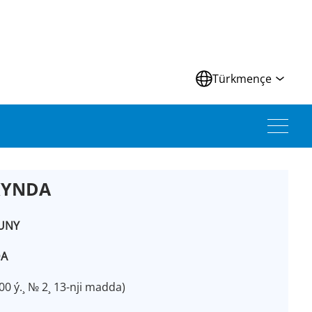
Türkmençe
KYNDA
UNY
DA
0 ý.¸ № 2¸ 13-nji madda)