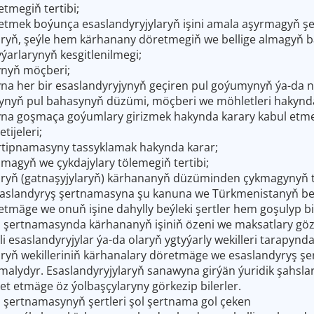
tmegiň tertibi;
tmek boýunça esaslandyryjylaryň işini amala aşyrmagyň şer
aryň, şeýle hem kärhanany döretmegiň we bellige almagyň b
ýarlarynyň kesgitlenilmegi;
ynyň möçberi;
na her bir esaslandyryjynyň geçiren pul goýumynyň ýa-da 
ynyň pul bahasynyň düzümi, möçberi we möhletleri hakynd
na goşmaça goýumlary girizmek hakynda karary kabul etmeg
tijeleri;
rtipnamasyny tassyklamak hakynda karar;
lamagyň we çykdajylary tölemegiň tertibi;
aryň (gatnaşyjylaryň) kärhananyň düzüminden çykmagynyň te
aslandyryş şertnamasyna şu kanuna we Türkmenistanyň beý
tmäge we onuň işine dahylly beýleki şertler hem goşulyp bi
ş şertnamasynda kärhananyň işiniň özeni we maksatlary göz 
i esaslandyryjylar ýa-da olaryň ygtyýarly wekilleri tarapynda
aryň wekilleriniň kärhanalary döretmäge we esaslandyryş ş
malydyr. Esaslandyryjylaryň sanawyna girýän ýuridik şahsla
et etmäge öz ýolbaşçylaryny görkezip bilerler.
ş şertnamasynyň şertleri şol şertnama gol çeken