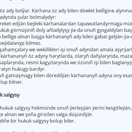
z ady bolýar. Kärhana öz ady bilen döwlet belligine alynmag
adynda şular bolmalydyr:
eket edýän beýleki kärhanalardan tapawutlandyrmaga mümk
kuk görnüşiniň doly aňladylyşy ýa-da onuň gysgaldylan baş
bellige alnan başga kärhananyň ady bilen gabat gelýän ýa-
peýdalanyp bilmez.
şahamçalary we wekillikleri işi onuň adyndan amala aşyrýarl
an kärhananyň öz adyny harytlarda, olaryň daňylarynda, ma
saplarynda, resmi kagyzlarynda we özüniň işi bilen baglan
atyn hukugy bardyr.
uň gatnaşmagy bilen döredilýän kärhananyň adyna ony esasl
up bilner.
k salgysy
hukuk salgysy hökmünde onuň ýerleşýän ýerini kesgitleýän,
e alnan we şoňa girizilen salga düşünilýär.
iňe bir hukuk salgysy bolup biler.