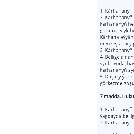
1. Kärhananyň ö
2. Kärhananyň 
kärhananyň her
guramaçylyk-hu
Kärhana eýýäm 
meňzeş atlary 
3. Kärhananyň 
4. Bellige aln
synlarynda, ha
kärhananyň aýr
5. Daşary ýurd
görkezme goşul
7 madda. Huku
1. Kärhananyň 
ýagdaýda bellig
2. Kärhananyň d