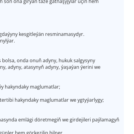
n soň oňa girýän täze gatnaşyjylar üçin hem
gdaýyny kesgitleýän resminamasydyr.
ylýar.
hs bolsa, onda onuň adyny, hukuk salgysyny
yny, adyny, atasynyň adyny, ýaşaýan ýerini we
ýy hakyndaky maglumatlar;
tertibi hakyndaky maglumatlar we ygtyýarlygy;
asynda emlägi döretmegiň we girdejileri paýlamagyň
nler hem görkezilip bilner.