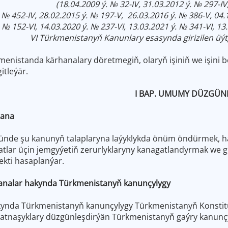
(18.04.2009 ý. № 32-IV, 31.03.2012 ý. № 297-IV
.
№ 452-IV, 28.02.2015 ý. № 197-V, 26.03.2016 ý. № 386-V, 04.
№ 152-VI, 14.03.2020 ý. № 237-VI, 13.03.2021 ý.
№ 341-VI, 13.
VI Türkmenistanyň Kanunlary esasynda girizilen üý
enistanda kärhanalary döretmegiň, olaryň işiniň we işini 
itleýär.
I BAP. UMUMY DÜZGÜN
hana
de şu kanunyň talaplaryna laýyklykda önüm öndürmek, haryt
matlar üçin jemgyýetiň zerurlyklaryny kanagatlandyrmak we g
kti hasaplanýar.
analar hakynda Türkmenistanyň kanunçylygy
ynda Türkmenistanyň kanunçylygy Türkmenistanyň Konstit
gatnaşyklary düzgünleşdirýän Türkmenistanyň gaýry kanunç