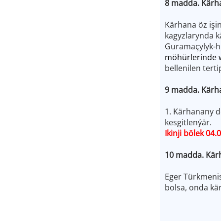
8 madda. Kärh
Kärhana öz işi
kagyzlarynda k
Guramaçylyk-hu
möhürlerinde
bellenilen tert
9 madda. Kärh
1. Kärhanany d
kesgitlenýär.
Ikinji bölek 04
10 madda. Kärh
Eger Türkmenis
bolsa, onda kä