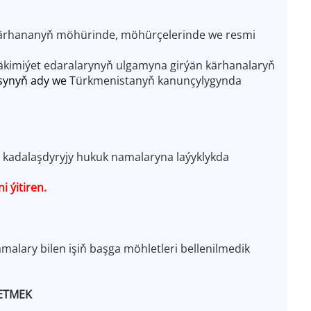
 Kärhananyň möhürinde, möhürçelerinde we resmi
kimiýet edaralarynyň ulgamyna girýän kärhanalaryň
asynyň ady we
Türkmenistanyň kanunçylygynda
 kadalaşdyryjy hukuk namalaryna laýyklykda
 ýitiren.
lary bilen işiň başga möhletleri bellenilmedik
RETMEK