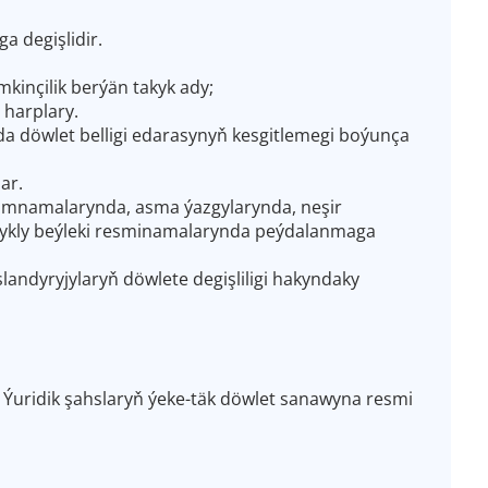
a degişlidir.
inçilik berýän takyk ady;
 harplary.
da döwlet belligi edarasynyň kesgitlemegi boýunça
ar.
zamnamalarynda, asma ýazgylarynda, neşir
yşykly beýleki resminamalarynda peýdalanmaga
andyryjylaryň döwlete degişliligi hakyndaky
 Ýuridik şahslaryň ýeke-täk döwlet sanawyna resmi