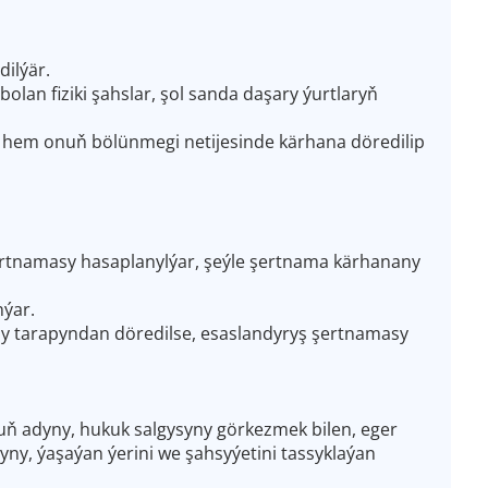
ilýär.
olan fiziki şahslar, şol sanda daşary ýurtlaryň
e hem onuň bölünmegi netijesinde kärhana döredilip
rtnamasy hasaplanylýar, şeýle şertnama kärhanany
ýar.
jy tarapyndan döredilse, esaslandyryş şertnamasy
nuň adyny, hukuk salgysyny görkezmek bilen, eger
yny, ýaşaýan ýerini we şahsyýetini tassyklaýan