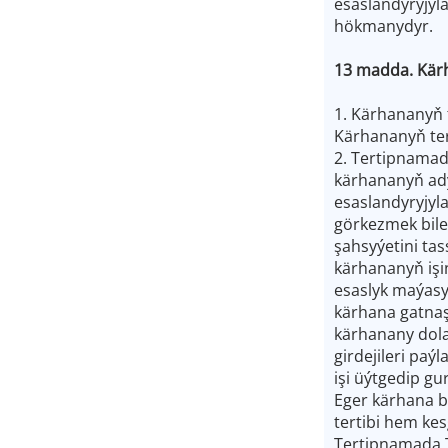
esaslandyryjyl
hökmanydyr.
13 madda. Kär
1. Kärhananyň
Kärhananyň te
2. Tertipnamad
kärhananyň ady
esaslandyryjyl
görkezmek bilen
şahsyýetini ta
kärhananyň işi
esaslyk maýasy
kärhana gatnaşy
kärhanany dola
girdejileri paý
işi üýtgedip g
Eger kärhana b
tertibi hem kesg
Tertipnamada T