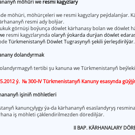
ananyň möhüri we
resmi kagyzlary
nde möhüri, möhürçeleri we resmi kagyzlary peýdalanýar.
ärhananyň resmi ady bolýar.
kuk görnüşi boýunça döwlet kärhanasy bolan we döwlet hä
 we
resmi kagyzlarynda
olaryň ýokarda durýan döwlet edar
ipde
Türkmenistanyň Döwlet Tugrasynyň şekili ýerleşdirilýär
.
anany dolandyrmak
olandyrmagyň tertibi şu kanuna we Türkmenistanyň beýleki
.05.2012 ý. № 300-IV Türkmenistanyň Kanuny esasynda güýjýni
ananyň işiniň möhletleri
tanyň kanunçylygy ýa-da kärhananyň esaslandyryş resminama
rhana iş möhleti çäklendirilmezden döredilýär.
II BAP. KÄRHANALARY DÖ