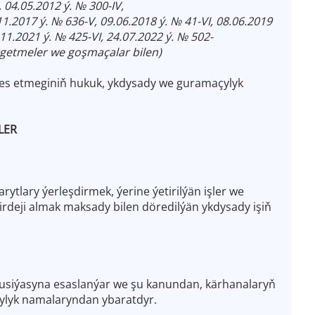
, 04.05.2012 ý. № 300-IV,
11.2017 ý. № 636-V, 09.06.2018 ý. № 41-VI, 08.06.2019
11.2021 ý. № 425-VI, 24.07.2022 ý. № 502-
tgetmeler we goşmaçalar bilen)
bes etmeginiň hukuk, ykdysady we guramaçylyk
LER
lary ýerleşdirmek, ýerine ýetirilýän işler we
irdeji almak maksady bilen döredilýän ykdysady işiň
usiýasyna esaslanýar we şu kanundan, kärhanalaryň
ylyk namalaryndan ybaratdyr.