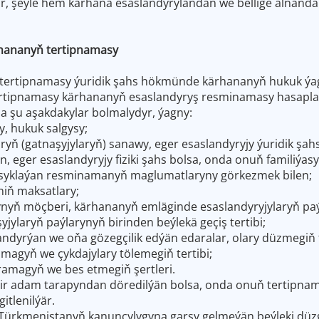
ar, şeýle hem kärhana esaslandyrylandan we bellige alnanda
hananyň tertipnamasy
 tertipnamasy ýuridik şahs hökmünde kärhananyň hukuk ýa
rtipnamasy kärhananyň esaslandyryş resminamasy hasaplan
a şu aşakdakylar bolmalydyr, ýagny:
, hukuk salgysy;
aryň (gatnaşyjylaryň) sanawy, eger esaslandyryjy ýuridik şa
, eger esaslandyryjy fiziki şahs bolsa, onda onuň familiýas
ssyklaýan resminamanyň maglumatlaryny görkezmek bilen;
niň maksatlary;
nyň möçberi, kärhananyň emläginde esaslandyryjylaryň pa
jylaryň paýlarynyň birinden beýlekä geçiş tertibi;
ndyrýan we oňa gözegçilik edýän edaralar, olary düzmegiň 
lamagyň we çykdajylary tölemegiň tertibi;
uramagyň we bes etmegiň şertleri.
ir adam tarapyndan döredilýän bolsa, onda onuň tertipnam
itlenilýär.
ürkmenistanyň kanunçylygyna garşy gelmeýän beýleki düzgü