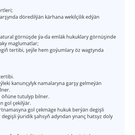
tleri;
arşynda döredilýän kärhana wekilçilik edýän
natural görnüşde ýa-da emläk hukuklary görnüşinde
aky maglumatlar;
iň tertibi, şeýle hem goýumlary öz wagtynda
rtibi.
leki kanunçylyk namalaryna garşy gelmeýän
lner.
öňüne tutulyp bilner.
n gol çekilýär.
ertnamasyna gol çekmäge hukuk berýän degişli
r degişli ýuridik şahsyň adyndan ynanç hatsyz doly