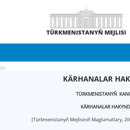
TÜRKMENISTANYŇ MEJLISI
nda
KÄRHANALAR HA
TÜRKMENISTANYŇ KAN
KÄRHANALAR HAKYN
(Türkmenistanyň Mejlisiniň Maglumatlary, 200