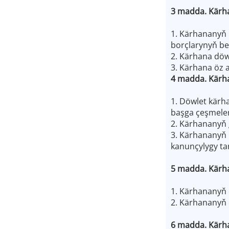
3 madda. Kärh
1. Kärhananyň 
borçlarynyň be
2. Kärhana döw
3. Kärhana öz 
4 madda. Kärha
1. Döwlet kärh
başga çeşmeler
2. Kärhananyň g
3. Kärhananyň 
kanunçylygy ta
5 madda. Kärh
1. Kärhananyň 
2. Kärhananyň 
6 madda. Kärh