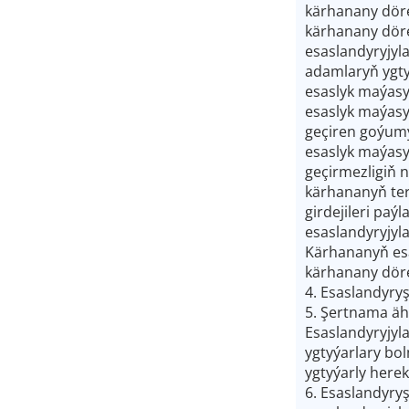
kärhanany döre
kärhanany döre
esaslandyryjyl
adamlaryň ygty
esaslyk maýas
esaslyk maýasy
geçiren goýum
esaslyk maýasy
geçirmezligiň ne
kärhananyň te
girdejileri paý
esaslandyryjyl
Kärhananyň es
kärhanany döre
4. Esaslandyry
5. Şertnama ähl
Esaslandyryjyl
ygtyýarlary bol
ygtyýarly herek
6. Esaslandyry