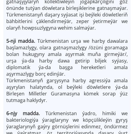
gatnaşyjylaryň kollektiwleýin jogapkärçiligini göz
önünde tutýan döwletara birleşiklerine gatnaşmaýar.
Türkmenistanyň daşary syýasat işi beýleki döwletleriň
bähbitlerini çäklendirmeýär, zeper ýetirmeýär we
olaryň howpsuzlygyna wehim salmaýar.
5-nji madda.
Türkmenistan urşa we harby dawalara
başlamazlygy, olara gatnaşmazlygy /özüni goramaga
bolan hukugyny amala aşyrmak muňa girmeýär/,
urşa ýa-da harby dawa getirip biljek syýasy,
diplomatik ýa-da başga hereketleri amala
aşyrmazlygy borç edinýär.
Türkmenistanyň garşysyna harby agressiýa amala
aşyrylan halatynda, ol beýleki döwletlere ýa-da
Birleşen Milletler Guramasyna kömek sorap ýüz
tutmaga haklydyr.
6-njy madda.
Türkmenistan ýadro, himiki we
bakteriologiýa ýaraglaryny we köpçülikleýin gyryş
ýaraglarynyň gaýry görnüşlerini edinmez¸ öndürmez
we ýaýratmaz, öz territoriýasynda daşary ýurt