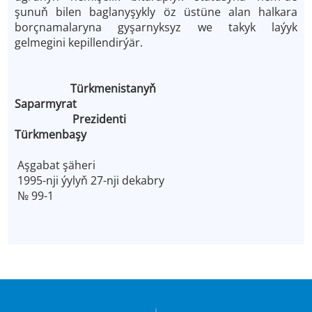
şunuň bilen baglanyşykly öz üstüne alan halkara
borçnamalaryna gyşarnyksyz we takyk laýyk
gelmegini kepillendirýär.
Türkmenistanyň
Saparmyrat
Prezidenti
Türkmenbaşy
Aşgabat şäheri
1995-nji ýylyň 27-nji dekabry
№ 99-1