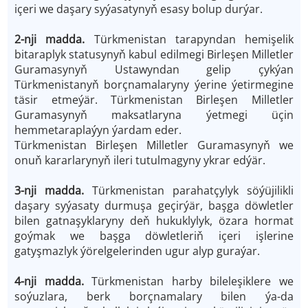
içeri we daşary syýasatynyň esasy bolup durýar.
2-nji madda.
Türkmenistan tarapyndan hemişelik
bitaraplyk statusynyň kabul edilmegi Birleşen Milletler
Guramasynyň Ustawyndan gelip çykýan
Türkmenistanyň borçnamalaryny ýerine ýetirmegine
täsir etmeýär. Türkmenistan Birleşen Milletler
Guramasynyň maksatlaryna ýetmegi üçin
hemmetaraplaýyn ýardam eder.
Türkmenistan Birleşen Milletler Guramasynyň we
onuň kararlarynyň ileri tutulmagyny ykrar edýär.
3-nji madda.
Türkmenistan parahatçylyk söýüjilikli
daşary syýasaty durmuşa geçirýär, başga döwletler
bilen gatnaşyklaryny deň hukuklylyk, özara hormat
goýmak we başga döwletleriň içeri işlerine
gatyşmazlyk ýörelgelerinden ugur alyp guraýar.
4-nji madda.
Türkmenistan harby bileleşiklere we
soýuzlara, berk borçnamalary bilen ýa-da