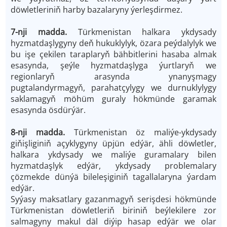
döwletleriniň harby bazalaryny ýerleşdirmez.
7-nji madda.
Türkmenistan halkara ykdysady
hyzmatdaşlygyny deň hukuklylyk, özara peýdalylyk we
bu işe çekilen taraplaryň bähbitlerini hasaba almak
esasynda, şeýle hyzmatdaşlyga ýurtlaryň we
regionlaryň arasynda ynanyşmagy
pugtalandyrmagyň, parahatçylygy we durnuklylygy
saklamagyň möhüm guraly hökmünde garamak
esasynda ösdürýär.
8-nji madda.
Türkmenistan öz maliýe-ykdysady
giňişliginiň açyklygyny üpjün edýär, ähli döwletler,
halkara ykdysady we maliýe guramalary bilen
hyzmatdaşlyk edýär, ykdysady problemalary
çözmekde dünýä bileleşiginiň tagallalaryna ýardam
edýär.
Syýasy maksatlary gazanmagyň serişdesi hökmünde
Türkmenistan döwletleriň biriniň beýlekilere zor
salmagyny makul däl diýip hasap edýär we olar