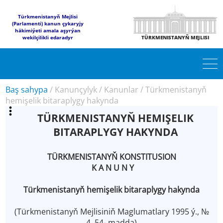
Türkmenistanyň Mejlisi
(Parlamenti) kanun çykaryjy
häkimiýeti amala aşyrýan
wekilçilikli edaradyr
TÜRKMENISTANYŇ MEJLISI
Baş sahypa
/
Kanunçylyk
/
Kanunlar
/
Türkmenistanyň
hemişelik bitaraplygy hakynda
TÜRKMENISTANYŇ HEMIŞELIK
BITARAPLYGY HAKYNDA
TÜRKMENISTANYŇ KONSTITUSION
K A N U N Y
Türkmenistanyň hemişelik bitaraplygy hakynda
(Türkmenistanyň Mejlisiniň Maglumatlary 1995 ý., №
4, 54- madda)