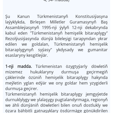
Şu Kanun Türkmenistanyň Konstitusiýasyna
laýyklykda, Birleşen Milletler Guramasynyň Baş
Assambleýasynyň 1995-nji ýylyň 12-nji dekabrynda
kabul eden "Türkmenistanyň hemişelik bitaraplygy"
Rezolýusiýasynda dünýä bileleşigi tarapyndan ykrar
edilen we goldalan, Türkmenistanyň hemişelik
bitaraplygynyň syýasy" ykdysady we gumanitar
esaslaryny kesgitleýär.
1-nji madda.
Türkmenistan özygtyýarly döwletiň
mizemez hukuklaryny durmuşa geçirmegiň
çäklerinde özüniň hemişelik bitaraplygy hakynda
meýletin yglan edýär we ony goldar hem yzygiderli
durmuşa geçirer.
Türkmenistanyň hemişelik bitaraplygy jemgyýetde
durnuklylygy we ylalaşygy pugtalandyrmaga, regionyň
we ähli dünýäniň döwletleri bilen onuň dostlukly we
özara bähbitli gatnaşyklary ösdürmäge gönükdirilen