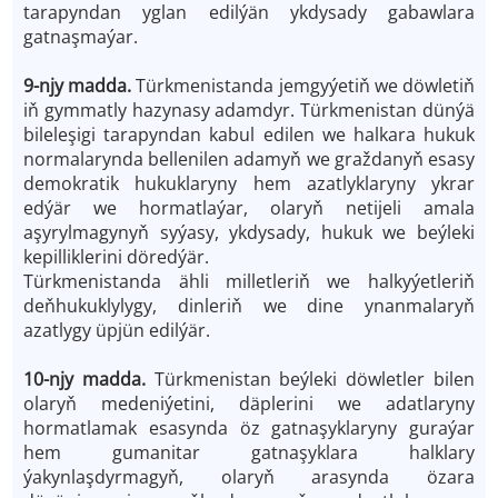
tarapyndan yglan edilýän ykdysady gabawlara
gatnaşmaýar.
9-njy madda.
Türkmenistanda jemgyýetiň we döwletiň
iň gymmatly hazynasy adamdyr. Türkmenistan dünýä
bileleşigi tarapyndan kabul edilen we halkara hukuk
normalarynda bellenilen adamyň we graždanyň esasy
demokratik hukuklaryny hem azatlyklaryny ykrar
edýär we hormatlaýar, olaryň netijeli amala
aşyrylmagynyň syýasy, ykdysady, hukuk we beýleki
kepilliklerini döredýär.
Türkmenistanda ähli milletleriň we halkyýetleriň
deňhukuklylygy, dinleriň we dine ynanmalaryň
azatlygy üpjün edilýär.
10-njy madda.
Türkmenistan beýleki döwletler bilen
olaryň medeniýetini, däplerini we adatlaryny
hormatlamak esasynda öz gatnaşyklaryny guraýar
hem gumanitar gatnaşyklara halklary
ýakynlaşdyrmagyň, olaryň arasynda özara