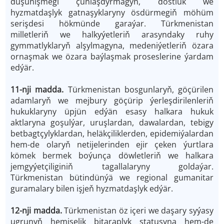
düşünişmegi çuňlaşdyrmagyň, dostluk we
hyzmatdaşlyk gatnaşyklaryny ösdürmegiň möhüm
serişdesi hökmünde garaýar. Türkmenistan
milletleriň we halkyýetleriň arasyndaky ruhy
gymmatlyklaryň alşylmagyna, medeniýetleriň özara
ornaşmak we özara baýlaşmak proseslerine ýardam
edýär.
11-nji madda.
Türkmenistan bosgunlaryň, göçürilen
adamlaryň we mejbury göçürip ýerleşdirilenleriň
hukuklaryny üpjün edýän esasy halkara hukuk
aktlaryna goşulýar, uruşlardan, dawalardan, tebigy
betbagtçylyklardan, heläkçiliklerden, epidemiýalardan
hem-de olaryň netijelerinden ejir çeken ýurtlara
kömek bermek boýunça döwletleriň we halkara
jemgyýetçiliginiň tagallalaryny goldaýar.
Türkmenistan bütindünýä we regional gumanitar
guramalary bilen işjeň hyzmatdaşlyk edýär.
12-nji madda.
Türkmenistan öz içeri we daşary syýasy
ugrunyň hemişelik bitaraplyk statusyna hem-de