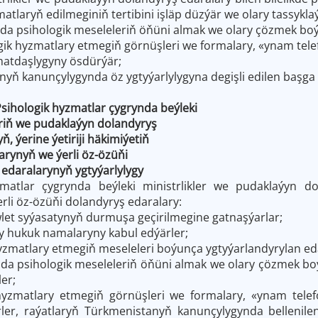
atlaryň edilmeginiň tertibini işläp düzýär we olary tassykla
nda psihologik meseleleriň öňüni almak we olary çözmek boýu
ogik hyzmatlary etmegiň görnüşleri we formalary, «ynam tel
matdaşlygyny ösdürýär;
nyň kanunçylygynda öz ygtyýarlylygyna degişli edilen başga 
Psihologik hyzmatlar çygrynda beýleki
iň we pudaklaýyn dolandyryş
ýerine ýetiriji häkimiýetiň
ynyň we ýerli öz-özüňi
aralarynyň ygtyýarlylygy
matlar çygrynda beýleki ministrlikler we pudaklaýyn dola
rli öz-özüňi dolandyryş edaralary:
wlet syýasatynyň durmuşa geçirilmegine gatnaşýarlar;
jy hukuk namalaryny kabul edýärler;
yzmatlary etmegiň meseleleri boýunça ygtyýarlandyrylan edar
ynda psihologik meseleleriň öňüni almak we olary çözmek boý
er;
hyzmatlary etmegiň görnüşleri we formalary, «ynam telef
ler, raýatlaryň Türkmenistanyň kanunçylygynda bellenile