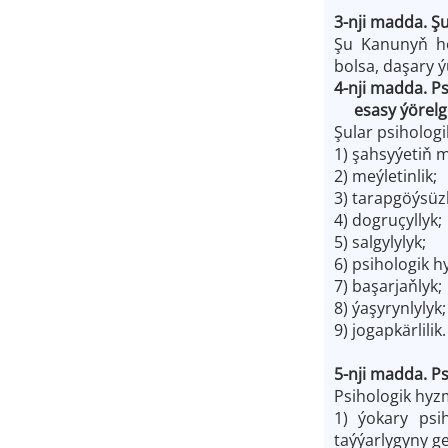
3-nji madda. Ş
Şu Kanunyň he
bolsa, daşary 
4-nji madda. P
esasy ýörelge
Şular psihologi
1) şahsyýetiň 
2) meýletinlik;
3) tarapgöýsüzl
4) dogruçyllyk;
5) salgylylyk;
6) psihologik 
7) başarjaňlyk;
8) ýaşyrynlylyk;
9) jogapkärlilik.
5-nji madda. Ps
Psihologik hyz
1) ýokary psi
taýýarlygyny g