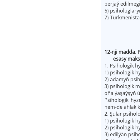
berjaý edilmeg
6) psihologlar
7) Türkmenista
12-nji madda. 
esasy maksatl
1. Psihologik 
1) psihologik 
2) adamyň psih
3) psihologik 
oňa ýaşaýşyň ü
Psihologik hyz
hem-de ahlak k
2. Şular psihol
1) psihologik h
2) psihologik 
3) edilýän psih