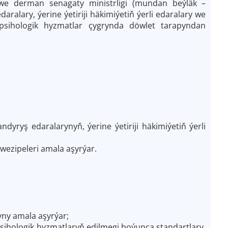
 we derman senagaty ministrligi (mundan beýläk –
aralary, ýerine ýetiriji häkimiýetiň ýerli edaralary we
e psihologik hyzmatlar çygrynda döwlet tarapyndan
ndyryş edaralarynyň, ýerine ýetiriji häkimiýetiň ýerli
wezipeleri amala aşyrýar.
yny amala aşyrýar;
 psihologik hyzmatlaryň edilmegi boýunça standartlary,