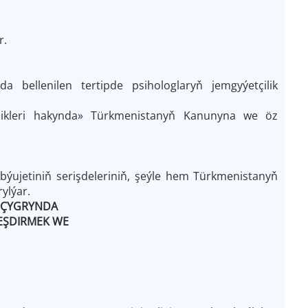
r.
a bellenilen tertipde psihologlaryň jemgyýetçilik
irleşikleri hakynda» Türkmenistanyň Kanunyna we öz
ýujetiniň serişdeleriniň, şeýle hem Türkmenistanyň
ylýar.
 ÇYGRYNDA
EŞDIRMEK WE