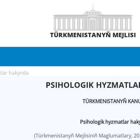
TÜRKMENISTANYŇ MEJLISI
tlar hakynda
PSIHOLOGIK HYZMATL
TÜRKMENISTANYŇ KAN
Psihologik hyzmatlar ha
(Türkmenistanyň Mejlisiniň Maglumatlary, 20