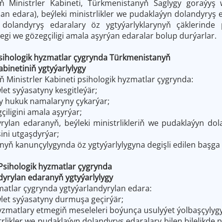
ň Ministrler Kabineti, Türkmenistanyň Saglygy goraýyş
an edara), beýleki ministrlikler we pudaklaýyn dolandyryş ed
i dolandyryş edaralary öz ygtyýarlyklarynyň çäklerind
gi we gözegçiligi amala aşyrýan edaralar bolup durýarlar.
sihologik hyzmatlar çygrynda Türkmenistanyň
inetiniň ygtyýarlylygy
 Ministrler Kabineti psihologik hyzmatlar çygrynda:
let syýasatyny kesgitleýär;
jy hukuk namalaryny çykarýar;
çiligini amala aşyrýar;
rylan edaranyň, beýleki ministrlikleriň we pudaklaýyn dola
ini utgaşdyrýar;
nyň kanunçylygynda öz ygtyýarlylygyna degişli edilen başga 
Psihologik hyzmatlar çygrynda
rylan edaranyň
ygtyýarlylygy
matlar
çygrynda ygtyýarlandyrylan edara:
wlet syýasatyny durmuşa geçirýär;
hyzmatlary etmegiň meseleleri boýunça usulyýet ýolbaşçylyg
strlikler we pudaklaýyn dolandyryş edaralary bilen bilelikde