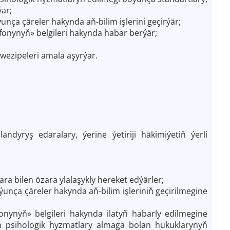
ýar;
nça çäreler hakynda aň-bilim işlerini geçirýär;
efonynyň» belgileri hakynda habar berýär;
wezipeleri amala aşyrýar.
ndyryş edaralary, ýerine ýetiriji häkimiýetiň ýerli
a bilen özara ylalaşykly hereket edýärler;
unça çäreler hakynda aň-bilim işleriniň geçirilmegine
onynyň» belgileri hakynda ilatyň habarly edilmegine
n psihologik hyzmatlary almaga bolan hukuklarynyň