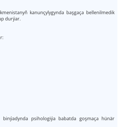
rkmenistanyň kanunçylygynda başgaça bellenilmedik
up durýar.
r:
niň binýadynda psihologiýa babatda goşmaça hünär