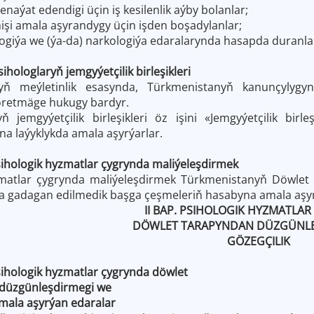
jenaýat edendigi üçin iş kesilenlik aýby bolanlar;
mişi amala aşyrandygy üçin işden boşadylanlar;
ogiýa we (ýa-da) narkologiýa edaralarynda hasapda duranla
ihologlaryň jemgyýetçilik birleşikleri
ryň meýletinlik esasynda, Türkmenistanyň kanunçylygynd
 döretmäge hukugy bardyr.
yň jemgyýetçilik birleşikleri öz işini «Jemgyýetçilik b
na laýyklykda amala aşyrýarlar.
sihologik hyzmatlar çygrynda maliýeleşdirmek
matlar çygrynda maliýeleşdirmek Türkmenistanyň Döwlet b
 gadagan edilmedik başga çeşmeleriň hasabyna amala aşyr
II BAP.
PSIHOLOGIK HYZMATLAR
DÖWLET TARAPYNDAN DÜZGÜNL
GÖZEGÇILIK
sihologik hyzmatlar çygrynda döwlet
üzgünleşdirmegi we
mala aşyrýan edaralar