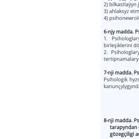
2) bilkastlaýyn 
3) ahlaksyz et
4) psihonewrol
6-njy madda. Ps
1. Psihologla
birleşiklerini
2. Psihologlar
tertipnamalary
7-nji madda. P
Psihologik hyz
kanunçylygynda
8-nji madda. P
tarapyndan d
gözegçiligi a