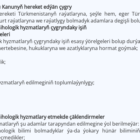
u Kanunyň hereket edýän çygry
reketi Türkmenistanyň raýatlaryna, şeýle hem, eger Tü
ýurt raýatlaryna we raýatlygy bolmadyk adamlara degişli bol
sihologik hyzmatlaryň çygryndaky işiň
leri
k hyzmatlaryň çygryndaky işiň esasy ýörelgeleri bolup durýa
mertebesine, hukuklaryna we azatlyklaryna hormat goýmak;
ik;
hyzmatlaryň edilmeginiň toplumlaýynlygy;
ihologik
hyzmatlary etmekde
çäklendirmeler
matlaryň şu adamlar tarapyndan edilmegine ýol berilmeýär:
hologik bilimi bolmadyklar ýa-da ýokary hünär bilimi
eçmedikler;