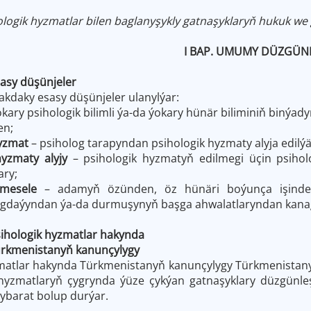
logik hyzmatlar bilen baglanyşykly gatnaşyklaryň hukuk we 
I BAP. UMUMY DÜZGÜN
sasy düşünjeler
kdaky esasy düşünjeler ulanylýar:
okary psihologik bilimli ýa-da ýokary hünär biliminiň biný
en;
hyzmat
– psiholog tarapyndan psihologik hyzmaty alyja edilý
hyzmaty alyjy
– psihologik hyzmatyň edilmegi üçin psiho
ary;
k mesele
– adamyň özünden, öz hünäri boýunça işinden
agdaýyndan ýa-da durmuşynyň başga ahwalatlaryndan kanag
sihologik hyzmatlar hakynda
tanyň kanunçylygy
zmatlar hakynda Türkmenistanyň kanunçylygy Türkmenistan
 hyzmatlaryň çygrynda ýüze çykýan gatnaşyklary düzgünle
ybarat bolup durýar.