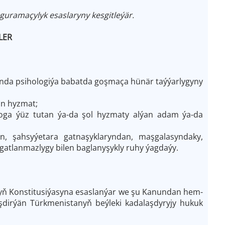
guramaçylyk esaslaryny kesgitleýär.
LER
adynda psihologiýa babatda goşmaça hünär taýýarlygyny
än hyzmat;
loga ýüz tutan ýa-da şol hyzmaty alýan adam ýa-da
, şahsyýetara gatnaşyklaryndan, maşgalasyndaky,
atlanmazlygy bilen baglanyşykly ruhy ýagdaýy.
yň Konstitusiýasyna esaslanýar we şu Kanundan hem-
şdirýän Türkmenistanyň beýleki kadalaşdyryjy hukuk