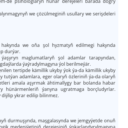
hem-de psihologlaryň hünär derejeleri barada dogry
 alynmagynyň we çözülmeginiň usullary we serişdeleri
y hakynda we oňa şol hyzmatyň edilmegi hakynda
p durýar.
an ýaşyryn maglumatlaryň şol adamlar tarapyndan,
gdaýlarda ýaýradylmagyna ýol berilmeýär.
ilen tertipde kämillik ukyby ýok ýa-da kämillik ukyby
ny tutýan adamlara, eger olaryň özleriniň ýa-da olaryň
tleri amala aşyrmak ähtimallygy bar bolanda habar
ary hünärmenleriň ýanyna ugratmaga borçludyrlar.
ýlip ykrar edilip bilinmez.
lyjynyň durmuşynda, maşgalasynda we jemgyýetde onuň
logik medeniýetiniň derejesiniň ýokarlandyrylmagyna