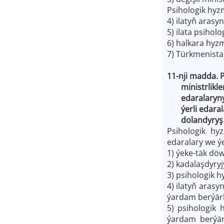
Psihologik hyzm
4) ilatyň arasy
5) ilata psihol
6) halkara hyz
7) Türkmenista
11-nji madda. 
ministrlikler
edaralarynyň, 
ýerli edaralar
dolandyryş ed
Psihologik hyz
edaralary we ýe
1) ýeke-täk dö
2) kadalaşdyry
3) psihologik h
4) ilatyň aras
ýardam berýärl
5) psihologik 
ýardam berýär