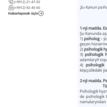
(+9912) 21-47-92
Şu Kanun psiho
(+9912) 92-45-60
Habarlaşmak üçin
1-nji madda. E
Şu Kanunda aşa
1)
psiholog
– ý
geçen hünärm
2)
psihologik 
3)
psihologik 
adamlaryň top
4)
psihologi
köpçülikdäki ý
2-nji madda. P
Türkmenis
Psihologik hy
de psihologik
namalaryndan 