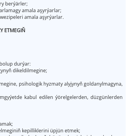
y berýärler;
arlamagy amala aşyrýarlar;
wezipeleri amala aşyrýarlar.
RY ETMEGIŇ
bolup durýar:
gynyň dikeldilmegine;
megine, psihologik hyzmaty alyjynyň goldanylmagyna,
emgyýetde kabul edilen ýörelgelerden, düzgünlerden
ramak;
lmeginiň kepilliklerini üpjün etmek;