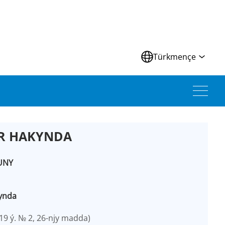
Türkmençe
AR HAKYNDA
UNY
kynda
19 ý. № 2, 26-njy madda)