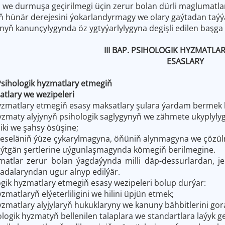
i we durmuşa geçirilmegi üçin zerur bolan dürli maglumatlar
yň hünär derejesini ýokarlandyrmagy we olary gaýtadan taýý
nyň kanunçylygynda öz ygtyýarlylygyna degişli edilen başga 
III BAP. PSIHOLOGIK HYZMATLA
ESASLARY
Psihologik hyzmatlary etmegiň
ary we wezipeleri
hyzmatlary etmegiň esasy maksatlary şulara ýardam bermek 
hyzmaty alyjynyň psihologik saglygynyň we zähmete ukyplyly
iki we şahsy ösüşine;
meseläniň ýüze çykarylmagyna, öňüniň alynmagyna we çözül
ýtgän şertlerine uýgunlaşmagynda kömegiň berilmegine.
matlar zerur bolan ýagdaýynda milli däp-dessurlardan, j
adalaryndan ugur alnyp edilýär.
ogik hyzmatlary etmegiň esasy wezipeleri bolup durýar:
yzmatlaryň elýeterliligini we hilini üpjün etmek;
hyzmatlary alyjylaryň hukuklaryny we kanuny bähbitlerini go
ologik hyzmatyň bellenilen talaplara we standartlara laýyk ge