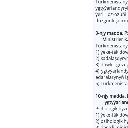
Türkmenistany
ygtyýarlandyryl
ýerli öz-özüň
düzgünleşdirme
9-njy madda. P
Ministrler Kab
Türkmenistanyň
1) ýeke-täk döw
2) kadalaşdyry
3) döwlet gözeg
4) ygtyýarlandy
edaralarynyň iş
5) Türkmenista
10-njy madda. 
ygtyýarlandy
Psihologik hyz
1) ýeke-täk dö
2) psihologik 
3) degişli mini