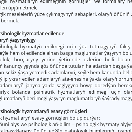
ologik hyzmatlaryň edilmeginiň görnüşleri we formalary 
len üpjün etmek;
logik meseleleriň ýüze çykmagynyň sebäpleri, olaryň öňüniň
 bermek.
Psihologik hyzmatlar edilende
ň ýaşyrynlygy
ihologik hyzmatyň edilmegi üçin ýüz tutmagynyň fakt
eýle hem ol edilende alnan başga maglumatlar ýaşyryn bolu
lluk) borçlaryny ýerine ýetirende özlerine belli bol
 kanunçylygynda göz öňünde tutulan halatlardan başga ýa
 on sekiz ýaşa ýetmedik adamlaryň, şeýle hem kanunda bellen
iýlip ykrar edilen adamlaryň ata-enesine ýa-da olaryň ornu
 adamlaryň janyna ýa-da saglygyna howp döredýän hereke
rlyk bolanda psihiatrik hyzmatlaryň edilmegi üçin ol
lumatlaryň berilmegi ýaşyryn maglumatlaryň ýaýradylmagy di
Psihologik hyzmatlaryň esasy görnüşleri
ik hyzmatlaryň esasy görnüşleri bolup durýar:
öňüni alyş we psihologik aň-bilim ‒ psihologik hyzmaty a
atnaşyklaryny üpjün edýän psihologik bilimleriniň, psiho