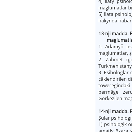
4) ilaty psih
maglumatlar bi
5) ilata psiho
hakynda habar
13-nji madda. 
maglumatlary
1. Adamyň ps
maglumatlar, ş
2. Zähmet (gu
Türkmenistanyň
3. Psihologlar
çäklendirilen d
töweregindäki
bermäge, zeru
Görkezilen mag
14-nji madda. 
Şular psiholog
1) psihologik 
amatly özara g